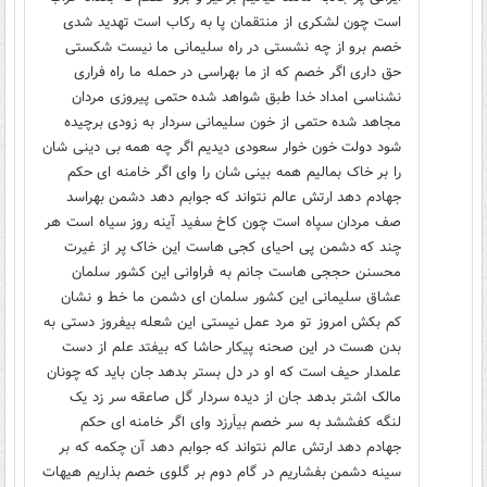
است چون لشکری از منتقمان پا به رکاب است تهدید شدی
خصم برو از چه نشستی در راه سلیمانی ما نیست شکستی
حق داری اگر خصم که از ما بهراسی در حمله ما راه فراری
نشناسی امداد خدا طبق شواهد شده حتمی پیروزی مردان
مجاهد شده حتمی از خون سلیمانی سردار به زودی برچیده
شود دولت خون خوار سعودی دیدیم اگر چه همه بی دینی شان
را بر خاک بمالیم همه بینی شان را وای اگر خامنه ای حکم
جهادم دهد ارتش عالم نتواند که جوابم دهد دشمن بهراسد
صف مردان سپاه است چون کاخ سفید آینه روز سیاه است هر
چند که دشمن پی احیای کجی هاست این خاک پر از غیرت
محسنن حججی هاست جانم به فراوانی این کشور سلمان
عشاق سلیمانی این کشور سلمان ای دشمن ما خط و نشان
کم بکش امروز تو مرد عمل نیستی این شعله بیفروز دستی به
بدن هست در این صحنه پیکار حاشا که بیفتد علم از دست
علمدار حیف است که او در دل بستر بدهد جان باید که چونان
مالک اشتر بدهد جان از دیده سردار گل صاعقه سر زد یک
لنگه کفششد به سر خصم بیاَرزد وای اگر خامنه ای حکم
جهادم دهد ارتش عالم نتواند که جوابم دهد آن چکمه که بر
سینه دشمن بفشاریم در گام دوم بر گلوی خصم بذاریم هیهات