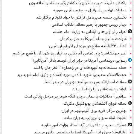
واکنش علیرضا دبیر به اخراج یک کشتی‌گیر به خاطر اضافه وزن
عملیات تهاجمی اسرائیل در جنوب غربی سوریه
نخستین جلسه مدیرعامل تراکتور با جواد نکونام برگزار شد
دیدار رییس جمهور با رهبر معظم انقلاب اسلامی
اعزام زائر اولی‌های آبادانی به زیارت امام هشتم
شهادت جانباز حمله آمریکا به جنوب کرمان
کشف ۳۳ قبضه سلاح در مرزهای آذربایجان غربی
امیر جهانشاهی: پای نظامی آمریکایی به ایران باز شود آن را قطع می‌کنیم
رسوایی دیپلماسی آمریکا در برابر ایران توسط بلاگر آمریکایی!
حمله مسلحانه به قهوه‌خانه‌ای در زاهدان؛ ۲ نفر جان باختند
حجت‌الاسلام سعیدی: شهید خادمی مورد اعتماد و وثوق امام شهید بود
حملات انصارالله یمن به مواضع مزدوران در بندر المخا
فولاد راه استقلال را با رضاییان رفت
عراقچی: مذاکرات با عمان درباره تنگه هرمز در مراحل پایانی است
لحظه فوران آتشفشان پوپوکتپتل مکزیک
بهترین مراکز خرید ورق آلومینیوم در ایران
تفاوت لوله سبز و نیوپایپ به زبان ساده
همایش محرم و عاشورا در آینه اسناد وزارت امور خارجه
اولیانوف: بحران ایران-آمریکا فقط با دیپلماسی پایان می‌یابد