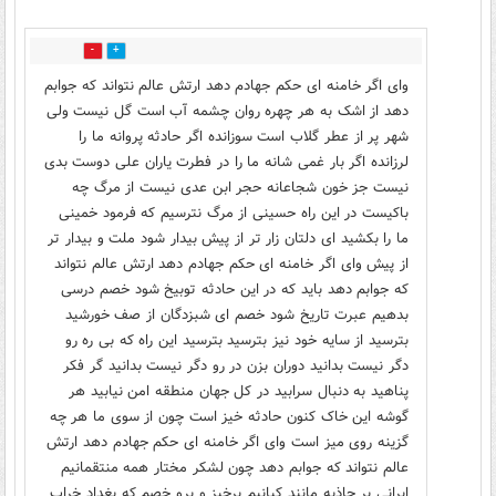
0
1
وای اگر خامنه ای حکم جهادم دهد ارتش عالم نتواند که جوابم
دهد از اشک به هر چهره روان چشمه آب است گل نیست ولی
شهر پر از عطر گلاب است سوزانده اگر حادثه پروانه ما را
لرزانده اگر بار غمی شانه ما را در فطرت یاران علی دوست بدی
نیست جز خون شجاعانه حجر ابن عدی نیست از مرگ چه
باکیست در این راه حسینی از مرگ نترسیم که فرمود خمینی
ما را بکشید ای دلتان زار تر از پیش بیدار شود ملت و بیدار تر
از پیش وای اگر خامنه ای حکم جهادم دهد ارتش عالم نتواند
که جوابم دهد باید که در این حادثه توبیخ شود خصم درسی
بدهیم عبرت تاریخ شود خصم ای شبزدگان از صف خورشید
بترسید از سایه خود نیز بترسید بترسید این راه که بی ره رو
دگر نیست بدانید دوران بزن در رو دگر نیست بدانید گر فکر
پناهید به دنبال سرابید در کل جهان منطقه امن نیابید هر
گوشه این خاک کنون حادثه خیز است چون از سوی ما هر چه
گزینه روی میز است وای اگر خامنه ای حکم جهادم دهد ارتش
عالم نتواند که جوابم دهد چون لشکر مختار همه منتقمانیم
ایرانی پر جاذبه مانند کیانیم برخیز و برو خصم که بغداد خراب