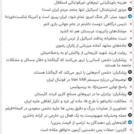
هزینه باورنکردنی تیم‌های غیرفوتبالی استقلال
مزدور اینترنشنال: اسرائیل تنها متحد مردم ایران است!
دیوید میلر: اگر جنگ امروز تمام شود، ایران پیروز است و آمریکا شکست‌خورده!
دنیس درگاهی: دوست داشتم در جام جهانی بازی کنم
موشک‌های پاتریوت عربستان هم ته‌ کشید
تست مخفیانه پدافند اسرائیل از ترس ایران
جاده‌های مشهد آماده میزبانی از زائران رضوی
روایت فرزند شهید لاریجانی از واکنش او به ردصلاحیتش
پزشکیان: دشمن کسانی را ترور می‌کنند که گره‌گشا و حلال مسائل و مشکلات
جامعه ما هستند
پزشکیان: دشمن آدم‌هایی را ترور می‌کند که گره‌گشا هستند
توضیحاتی درباره سیستم Van VAR در فوتبال ایران
پاسخ نهایی حسین‌نژاد به پرسپولیس
پزشکیان: برادران ما در نیروهای مسلح کاری کردند کارستان
مخالفت نتانیاهو با طرح ۱۵ ماده ای غزه و تکرار لفاظی علیه ایران
تصاویری از عملیات بزرگ و دقیق یمنی ها علیه دشمن سعودی در المخا+فیلم
حمله وحشیانه صهیونیست به یک فعال زن خارجی در کرانه باختری
گلایه‌های رای دهندگان به ترامپ از قیمت بنزین!
گاردین: حملات یمن نخستین آزمون «توافق مکه» است