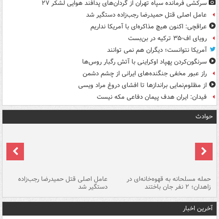
سرکشی فرمانده سپاه تهران از گردان‌های پدافند هوایی لشکر ۲۷
عامل اصلی قتل حمیدرضا رجب‌زاده دستگیر شد
عراقچی: اکنون هیچ مذاکره‌ای با آمریکا نداریم
رویای اف-۳۵ ترکیه در بن‌بست
آمریکا نتوانست؛ دیگران هم نمی توانند
سرنگون‌کردن پهپاد اوکراینی با آتش رگبار روس‌ها
راز عبور مخفی جنگنده‌های ایرانی از چشم دشمن
از مظلوم‌نمایی براندازها تا افشای دروغ مراد ویسی
فیدان: ایران هدف پیمان دفاعی مکه نیست
حوادث
حمله مسلحانه به قهوه‌خانه‌ای در
عامل اصلی قتل حمیدرضا رجب‌زاده
گر
زاهدان؛ ۲ نفر جان باختند
دستگیر شد
نا
آخرین اخبار