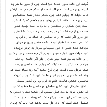
گوشه این خاک کنون حادثه خیز است چون از سوی ما هر چه
گزینه روی میز است وای اگر خامنه ای حکم جهادم دهد ارتش
عالم نتواند که جوابم دهد چون لشکر مختار همه منتقمانیم
ایرانی پر جاذبه مانند کیانیم برخیز و برو خصم که بغداد خراب
است چون لشکری از منتقمان پا به رکاب است تهدید شدی
خصم برو از چه نشستی در راه سلیمانی ما نیست شکستی
حق داری اگر خصم که از ما بهراسی در حمله ما راه فراری
نشناسی امداد خدا طبق شواهد شده حتمی پیروزی مردان
مجاهد شده حتمی از خون سلیمانی سردار به زودی برچیده
شود دولت خون خوار سعودی دیدیم اگر چه همه بی دینی شان
را بر خاک بمالیم همه بینی شان را وای اگر خامنه ای حکم
جهادم دهد ارتش عالم نتواند که جوابم دهد دشمن بهراسد
صف مردان سپاه است چون کاخ سفید آینه روز سیاه است هر
چند که دشمن پی احیای کجی هاست این خاک پر از غیرت
محسنن حججی هاست جانم به فراوانی این کشور سلمان
عشاق سلیمانی این کشور سلمان ای دشمن ما خط و نشان
کم بکش امروز تو مرد عمل نیستی این شعله بیفروز دستی به
بدن هست در این صحنه پیکار حاشا که بیفتد علم از دست
علمدار حیف است که او در دل بستر بدهد جان باید که چونان