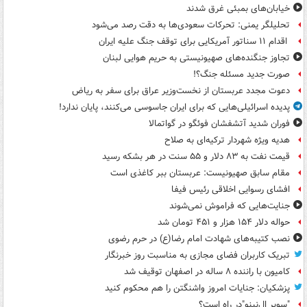
خیابان‌های بمبئی غرق شدند
تحلیلگر یمنی: تحرکات سعودی‌ها به دقت رصد می‌شود
اقدام ۱۱ سناتور آمریکایی برای توقف جنگ علیه ایران
تجاوز جنگنده‌های صهیونیستی به حریم هوایی لبنان
صورت جدید مسئله جنگ؟!
دعوت مجدد عربستان از نخست‌وزیر عراق برای سفر به ریاض
پدیده اسرائیلی‌هایی که برای ایران جاسوسی می‌کنند، پایان ندارد!
فوران شدید آتشفشان فوئگو در گواتمالا
هدیه ویژه شهردار ترکیه‌ای به صلاح
قیمت نفت به ۸۳ دلار و ۵۵ سنت در هر بشکه رسید
مقام سابق صهیونیست: عربستان ببر کاغذی است
افشای رسوایی اخلاقی رئیس فیفا
جنایت‌هایی که فراموش نمی‌شوند
حواله دلار ۱۵۴ هزار و ۴۵۱ تومان شد
نصب کتیبه‌های شهادت امام رضا(ع) در حرم رضوی
تبریک کاربران فضای مجازی به مناسبت روز خبرنگار
کامیون با راننده ۸ ساله در اصفهان توقیف شد
پزشکیان: جنایات امروز واشنگتن را هم محکوم کنید
"سوپر ال‌نینو"در راه است؟