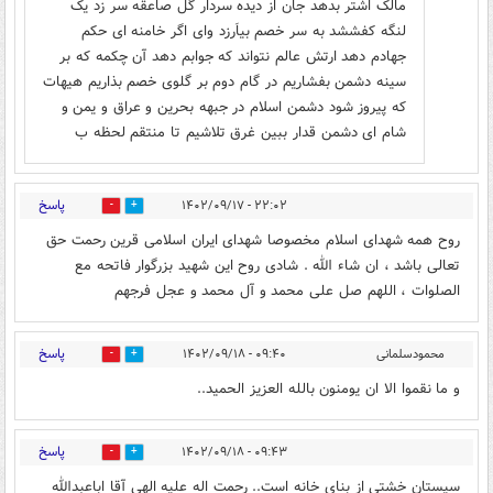
مالک اشتر بدهد جان از دیده سردار گل صاعقه سر زد یک
لنگه کفششد به سر خصم بیاَرزد وای اگر خامنه ای حکم
جهادم دهد ارتش عالم نتواند که جوابم دهد آن چکمه که بر
سینه دشمن بفشاریم در گام دوم بر گلوی خصم بذاریم هیهات
که پیروز شود دشمن اسلام در جبهه بحرین و عراق و یمن و
شام ای دشمن قدار ببین غرق تلاشیم تا منتقم لحظه ب
پاسخ
۲۲:۰۲ - ۱۴۰۲/۰۹/۱۷
0
10
روح همه شهدای اسلام مخصوصا شهدای ایران اسلامی قرین رحمت حق
تعالی باشد ، ان شاء الله . شادی روح این شهید بزرگوار فاتحه مع
الصلوات ، اللهم صل علی محمد و آل محمد و عجل فرجهم
پاسخ
محمودسلمانی
۰۹:۴۰ - ۱۴۰۲/۰۹/۱۸
0
0
و ما نقموا الا ان یومنون بالله العزیز الحمید..‌
پاسخ
۰۹:۴۳ - ۱۴۰۲/۰۹/۱۸
0
4
سیستان خشتی از بنای خانه است.‌. رحمت اله علیه الهی آقا اباعبدالله