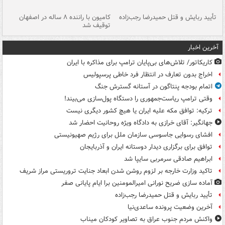
تأیید ربایش و قتل حمیدرضا رجب‌زاده
کامیون با راننده ۸ ساله در اصفهان
"س
توقیف شد
آخرین اخبار
کاریکاتور/ تلاش‌های بی‌پایان ترامپ برای مذاکره با ایران
اخراج بدون تعارف در انتظار فرد خاطی پرسپولیس
اتمام بودجه پنتاگون در آستانه گسترش جنگ
وقتی ترامپ ریاست‌جمهوری را دستگاه پول‌سازی می‌بیند!
ترکیه: توافق مکه علیه ایران یا هیچ کشور دیگری نیست
جهانگیر: آقای خرازی به دادگاه ویژه روحانیت احضار شد
افشای رسوایی جاسوسی سازمان ملل برای رژیم صهیونیستی
توافق برای برگزاری دیدار دوستانه ایران و آذربایجان
ابراهیم صادقی سرمربی سایپا شد
تاکید وزارت خارجه بر لزوم روشن شدن ابعاد جنایت تروریستی مراز شریف
آماده سازی ضریح نورانی امیرالمومنین برا ایام پایانی صفر
تأیید ربایش و قتل حمیدرضا رجب‌زاده
آخرین وضعیت پرونده ساعدی‌نیا
واکنش مردم جنوب عراق به تصاویر کودکان میناب