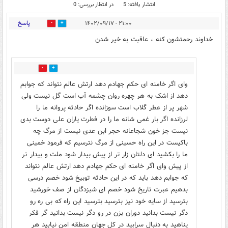
انتشار یافته: 5
در انتظار بررسی: 0
پاسخ
۲۱:۰۰ - ۱۴۰۲/۰۹/۱۷
0
14
خداوند رحمتشون کنه ، عاقبت به خیر شدن
1
1
وای اگر خامنه ای حکم جهادم دهد ارتش عالم نتواند که جوابم
دهد از اشک به هر چهره روان چشمه آب است گل نیست ولی
شهر پر از عطر گلاب است سوزانده اگر حادثه پروانه ما را
لرزانده اگر بار غمی شانه ما را در فطرت یاران علی دوست بدی
نیست جز خون شجاعانه حجر ابن عدی نیست از مرگ چه
باکیست در این راه حسینی از مرگ نترسیم که فرمود خمینی
ما را بکشید ای دلتان زار تر از پیش بیدار شود ملت و بیدار تر
از پیش وای اگر خامنه ای حکم جهادم دهد ارتش عالم نتواند
که جوابم دهد باید که در این حادثه توبیخ شود خصم درسی
بدهیم عبرت تاریخ شود خصم ای شبزدگان از صف خورشید
بترسید از سایه خود نیز بترسید بترسید این راه که بی ره رو
دگر نیست بدانید دوران بزن در رو دگر نیست بدانید گر فکر
پناهید به دنبال سرابید در کل جهان منطقه امن نیابید هر