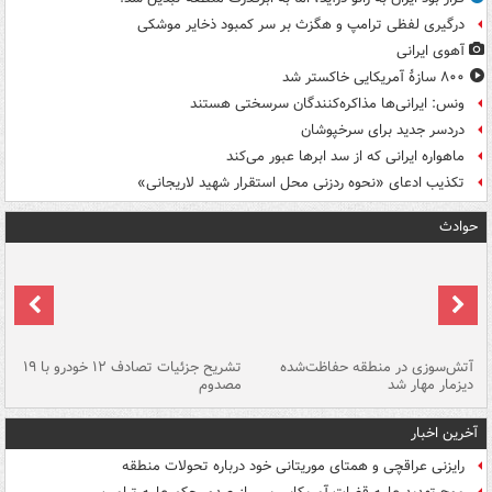
درگیری لفظی ترامپ و هگزث بر سر کمبود ذخایر موشکی
آهوی ایرانی
۸۰۰ سازۀ آمریکایی خاکستر شد
ونس: ایرانی‌ها مذاکره‌کنندگان سرسختی هستند
دردسر جدید برای سرخپوشان
ماهواره ایرانی که از سد ابرها عبور می‌کند
تکذیب ادعای «نحوه ردزنی محل استقرار شهید لاریجانی»
حوادث
تصادف مرگبار در محور اهواز–شوش ۲
آتش‌سوزی در منطقه حفاظت‌شده
تشریح جزئیات تصادف ۱۲ خودرو با ۱۹
پا
دیزمار مهار شد
مصدوم
آخرین اخبار
رایزنی عراقچی و همتای موریتانی خود درباره تحولات منطقه