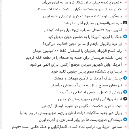
«کمانِ پرنده» چینی برای شکار کروزها به ایران می‌آید
۷۰ درصد از صهیونیست‌ها نگران سلامت انتخابات هستند
یاوه‌گویی تولیدکننده موشک کروز اوکراینی علیه ایران
حرم امیرالمومنین محیای آخر صفر شد
آخرین نبرد «داستان اسباب‌بازی» برای نجات کودکی
جنگ با ایران، آمریکا را به دشمن جهان تبدیل کرد
آیا تینا پاکروان بازهم از ساترا مجوز فعالیت می‌گیرد؟
رقم فسخ قرارداد رضاییان با استقلال فقط ۱۰۰میلیون تومان!
یمن: نقشه عربستان برای حمله به صنعاء را در نطفه خفه کردیم
آمریکا اوایل شهریور میزبان مجمع آژانس انرژی اتمی می‌شود
بازسازی پالایشگاه سوم پارس جنوبی کلید خورد
چالش بزرگ آمریکا در تأمین مهمات و موشک
نیروهای مسلح عراق به حال آماده‌باش درآمدند
روایتی از تحول سیاسی اجتماعی در آمریکا!
ادامه ویرانگری ارتش صهیونیستی در جنین
ثبت سالروز شکست انگلیس در تقویم فوتبال آرژانتین
پایان دور جدید مذاکرات دولت لبنان و رژیم صهیونیستی در رم ایتالیا
درماندگی صهیونیست‌ها در برابر استراتژی و قدرت ایران
سناتور آمریکایی: ترامپ نماد فساد، اقتدارگرایی و جنگ طلبی است +فیلم