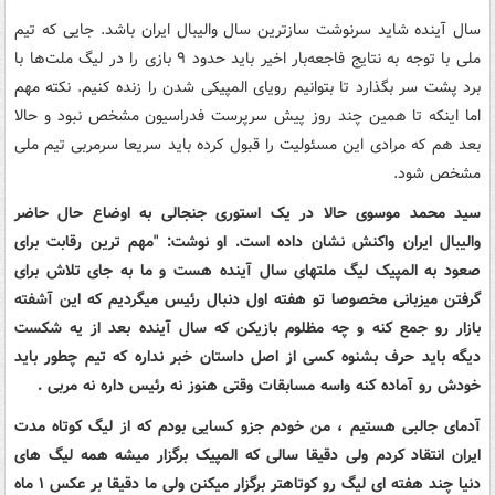
سال آینده شاید سرنوشت سازترین سال والیبال ایران باشد. جایی که تیم
ملی با توجه به نتایج فاجعه‌بار اخیر باید حدود ٩ بازی را در لیگ ملت‌ها با
برد پشت سر بگذارد تا بتوانیم رویای المپیکی شدن را زنده کنیم. نکته مهم
اما اینکه تا همین چند روز پیش سرپرست فدراسیون مشخص نبود و حالا
بعد هم که مرادی این مسئولیت را قبول کرده باید سریعا سرمربی تیم ملی
مشخص شود.
سید محمد موسوی حالا در یک استوری جنجالی به اوضاع حال حاضر
والیبال ایران واکنش نشان داده است. او نوشت:
"مهم ترین رقابت برای
صعود به المپیک لیگ ملتهای سال آینده هست و ما به جای تلاش برای
گرفتن میزبانی مخصوصا تو هفته اول دنبال رئیس میگردیم که این آشفته
بازار رو جمع کنه و چه مظلوم بازیکن که سال آینده بعد از یه شکست
دیگه باید حرف بشنوه کسی از اصل داستان خبر نداره که تیم چطور باید
خودش رو آماده کنه واسه مسابقات وقتی هنوز نه رئیس داره نه مربی .
آدمای جالبی هستیم ، من خودم جزو کسایی بودم که از لیگ کوتاه مدت
ایران انتقاد کردم ولی دقیقا سالی که المپیک برگزار میشه همه لیگ های
دنیا چند هفته ای لیگ رو کوتاهتر برگزار میکنن ولی ما دقیقا بر عکس ۱ ماه