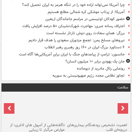
چرا آمریکا نمی‌تواند اراده خود را در تنگه هرمز به ایران تحمیل کند؟
آمریکا: از پرتاب موشکی کره شمالی مطلع هستیم
حضور کودکان اوتیسمی در مراسم جاماندگان اربعین
اعتراف رسانه عبری: مهاجرت شهرک‌نشینان ۵۰ درصد افزایش یافت
برزگر: همای سعادت روی دوش تارتار نشسته است
نیروهای مسلح یمن: تجمع مزدوران سعودی را هدف قرار دادیم
۶ دستاورد بزرگ ایران در ۱۶۰ روز رهبری رهبر انقلاب
جانسون: ترامپ از پیامدهای جنگ با ایران برای آمریکایی‌ها آگاه است
جان یک یهودی برابر ۱۰ میلیون انسان؟
رونمایی رئال مادرید از دیومانده
تجاوز نظامی مجدد رژیم صهیونیستی به سوریه
سلامت
اهمیت تشخیص زودهنگام بیماری‌های
ناگفته‌هایی از آمپول های لاغری؛ از
دریچه‌ای قلب
عوارض مرگبار تا زیبایی
تا