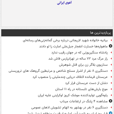
آهوی ایرانی
پربازدیدترین ها
بیانیه خانواده شهید لاریجانی درباره برخی گمانه‌زنی‌های رسانه‌ای
ماهواره‌ها خسارت انفجار جبل‌علی امارت را لو دادند
پادشاه سنگین‌وزنی که در جهان رقیب ندارد
راز مرگ مرد ۷۲ ساله در تهرانپارس فاش شد
سناریوی بلاگر زن برای قتل شوهرش
دستگیری ۸ نفر از اشرار مسلح شاخص و مرتبطین گروهک های تروریستی
عربستان فرمانده ائتلاف دریایی چندملیتی را منصوب کرد
دشان از دست عربستان فرار کرد
موج بارش‌های تابستانه در راه ۱۱ استان
یاوه‌گویی تولیدکننده موشک کروز اوکراینی علیه ایران
مشاهده ۴ پلنگ در ارتفاعات میناب
دستگیری ۶ نفر در بهشهر به اتهام تشویش اذهان عمومی
قرار بود ایران به زانو درآید، اما به ابرقدرت منطقه تبدیل شد!