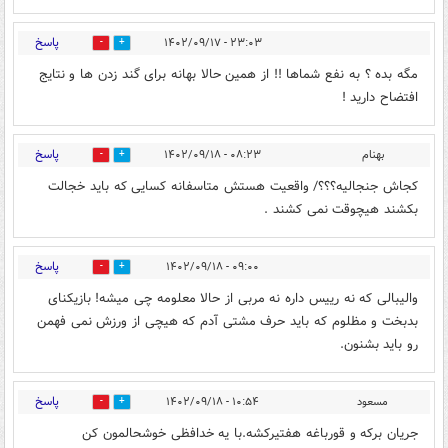
پاسخ
۲۳:۰۳ - ۱۴۰۲/۰۹/۱۷
5
11
مگه بده ؟ به نفع شماها !! از همین حالا بهانه برای گند زدن ها و نتایج
افتضاح دارید !
پاسخ
بهنام
۰۸:۲۳ - ۱۴۰۲/۰۹/۱۸
1
3
کجاش جنجالیه؟؟؟/ واقعیت هستش متاسفانه کسایی که باید خجالت
بکشند هیچوقت نمی کشند .
پاسخ
۰۹:۰۰ - ۱۴۰۲/۰۹/۱۸
4
2
والیبالی که نه رییس داره نه مربی از حالا معلومه چی میشه! بازیکنای
بدبخت و مظلوم که باید حرف مشتی آدم که هیچی از ورزش نمی فهمن
رو باید بشنون.
پاسخ
مسعود
۱۰:۵۴ - ۱۴۰۲/۰۹/۱۸
0
1
جریان برکه و قورباغه هفتیرکشه.با یه خدافظی خوشحالمون کن