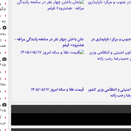
و
چگون
ع
چه ب
س
روس
وب و مرکز؛ ناپایداری در
جان باختن چهار نفر در سانحه رانندگی مراغه -
ا
هشترود+ فیلم
همسر
ه
۴۰۵
د
ا
مقاب
منیتی و انتظامی وزیر کشور
قیمت طلا و سکه امروز ۱۴۰۵/۰۵/۱۷
د
ضا رجب زاده
م
۴۰۵
آ
عرب
ح