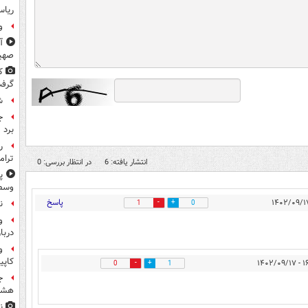
ریاس
و
آ
صهی
ک
گرف
ش
ج
برد
ر
ترام
انتشار یافته: 6
در انتظار بررسی: 0
پ
وسط 
پاسخ
ن
1
0
و
دربا
و
کاپی
۱۶:۲۷
0
1
ج
هشتر
ن