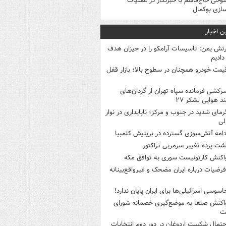
وخی حاج‌قاسم با خبرنگار در عملیات
سازی بوکمال
ن اخبار
رتش یمن: تاسیسات آرامکو را در جیزان هدف
 دادیم
یمت خودرو همچنان در سطوح بالا؛ بازار قفل
رکشی فرمانده سپاه تهران از گردان‌های
ند هوایی لشکر ۲۷
رمای شدید در جنوب و مرکز؛ ناپایداری در نوار
لی
دامه آتش‌سوزی گسترده در بریتیش کلمبیا
شت پرده تغییر سرمربی تراکتور
اکنش کارتونیست سوری به توافق مکه
رضیات درباره ایران مضحک و غیرواقع‌بینانه
اسوسی اسرائیلی‌ها برای ایران پایان ندارد!
اکنش صنعا به موضع‌گیری خصمانه شورای
ت
حتمال شکست اردوغان در دور دوم انتخابات