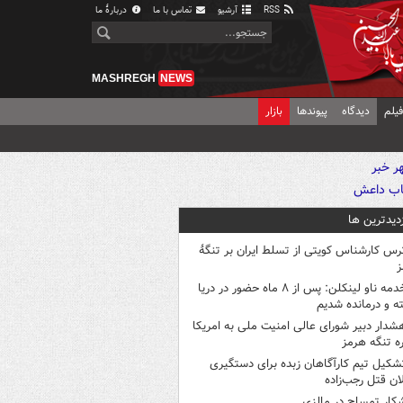
RSS
آرشیو
تماس با ما
دربارهٔ ما
MASHREGH
NEWS
یلم
دیدگاه
پیوندها
بازار
زدیدترین ها
رس کارشناس کویتی از تسلط ایران بر تنگۀ
ز
خدمه ناو لینکلن: پس از ۸ ماه حضور در دریا
 و درمانده‌ شدیم
شدار دبیر شورای عالی امنیت ملی به امریکا
ره تنگه هرمز
شکیل تیم کارآگاهان زبده برای دستگیری
ان قتل رجب‌زاده
کار تمساح در مالزی