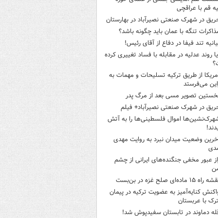
ه قم با عراقچی
ریق در شهرک صنعتی نصیرآباد در بهارستان
ذاکرات تنگه با عمان باید چگونه باشد؟
یانیه تند فیفا در دفاع از آقای رئیس!
یا روند عدلیه در مقابله با فساد تغییری کرده
؟
مریکا از طریق ترکیه تسلیحات و مهمات به
این می‌فرستد
خستین تصویر مسی بعد از مرگ پدر
ریق در شهرک صنعتی نصیرآباد+ فیلم
هرک‌نشین‌ها اموال فلسطینی‌ها را به آتش
ند!
خرین وضعیت میدان نبرد به روایت مهدی
دی
از عبور مخفی جنگنده‌های ایرانی از چشم
ن
ه راه ۱۵ ماده‌ای صلح غزه در بن‌بست
اکنش کنایه‌آمیز به عضویت ترکیه در پیمان
ک با عربستان
له دماوند در تابستان سفیدپوش شد!