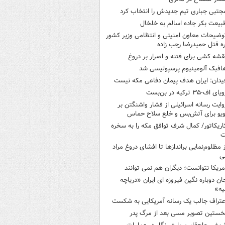
جتبی جباری تیم جدیدش را انتخاب کرد
بیعت بکر جاده اسالم به خلخال
وضیحات معاون امنیتی و انتظامی وزیر کشور
ره قتل حمیدرضا رجب زاده
قشه کشی برای فتنه و اصرار بر دروغ
افبک آلومینیوم پرسپولیسی شد
یدان: ایران هدف پیمان دفاعی مکه نیست
یای اف-۳۵ ترکیه در بن‌بست
وایت رسانه اسرائیلی از فشار واشنگتن بر
ویو برای آتش‌بس و خلع سلاح حماس
اریکاتور/ کمال شرف توافق مکه را به سخره
ت
ز مظلوم‌نمایی براندازها تا افشای دروغ مراد
ی
مریکا نتوانست؛ دیگران هم نمی توانند
ان دوباره نگین فیروزه ای ایران «دریاچه
یه»
عتراف جالب یک رسانه آمریکایی به شکست
خستین تصویر مسی بعد از مرگ پدر