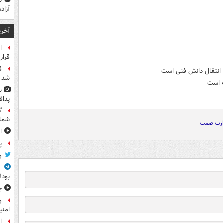
ش
آزاد
آخری
ا
قرار
ق
 انتقال دانش فنی است
شد
ت است
س
پداف
گ
شما
ارت صمت
ا
پ
و
ف
بود!
ج
و
امنی
ا