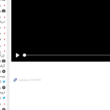
م
ط
ت
دربا
ن
ه
ف
رو
ر
تل‌آ
Play
ک
گرف
ا
ویس
آ
ج
اروم
ا
ن