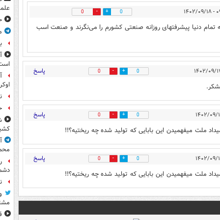
علمی
۰۹:۱۲
0
0
ح
ه تمام دنیا پیشرفتهای روزانه صنعتی کشورم را می‌نگرند و صنعت اسب
م
ب
آ
است
پاسخ
0
0
آ
اوکر
تشکر.
ن
ح
پاسخ
0
0
ش
کشید
اد ملت میفهمیدن این بابایی که تولید شده چه ریختیه؟!!
آ
محم
پاسخ
0
0
ر
دشم
اد ملت میفهمیدن این بابایی که تولید شده چه ریختیه؟!!
نقش
و
مشتر
ق