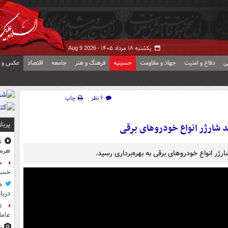
یکشنبه ۱۸ مرداد ۱۴۰۵ -
Aug 9 2026
ی
دفاع و امنیت
جهاد و مقاومت
حسینیه
فرهنگ و هنر
جامعه
اقتصاد
عکس و ف
۶ نظر
چاپ
پربا
د شارژر انواع خودروهای برقی
ت
هرم
ر انواع خودروهای برقی به بهره‌برداری رسید.
خسته
ه
دربا
ت
عامل
ش