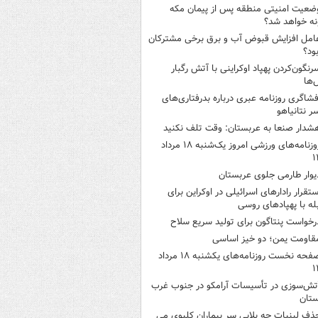
ضعیت امنیتی منطقه پس از پیمان مکه
ه خواهد شد؟
امل افزایش قبوض آب و برق برخی مشترکان
ود؟
رنگون‌کردن پهپاد اوکراینی با آتش رگبار
‌ها
فشاگری روزنامه عبری درباره بدرفتاری‌های
 نتانیاهو
شدار صنعا به عربستان: وقت تلف نکنید
روزنامه‌های ورزشی امروز یک‌شنبه ۱۸ مرداد
۱
یوار طارمی جلوی عربستان
ستقرار رادارهای اسرائیلی در اوکراین برای
له با پهپادهای روسی
رخواست پنتاگون برای تولید سریع سلاح
قاومت یمن؛ دو خیز اساسی
صفحه نخست روزنامه‌های یکشنبه ۱۸ مرداد
۱
تش‌سوزی در تأسیسات آرامکو در جنوب غرب
ستان
ذف لبنیات چه بلایی سر بیماران کلیوی می