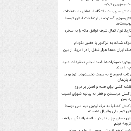
ت جمهوری ترکیه
اکنش سرپرست باشگاه استقلال به انتقادات
تش‌سوزی گسترده در ارتفاعات لبنان توسط
ونیست‌ها
اریکاتور/ کمال شرف توافق مکه را به سخره
ت
وک شبانه به تراکتور با حضور نکونام
نگ ایران ده‌ها هزار شغل را در آمریکا از بین
ویترز: دموکرات‌ها قصد انجام تحقیقات علیه
پ را دارند
رتاب تخم‌مرغ به سمت نخست‌وزیر کوزوو در
پارلمان!
قشه کشی برای فتنه و اصرار بر دروغ
اکنش عربستان و قطر به بیانیه شورای امنیت
ره یمن
اکنش کشفیا به ترک اردوی تیم ملی توسط
تان تیم ملی والیبال نشسته
ان باختن چهار نفر در سانحه رانندگی مراغه -
ود+ فیلم
شست هم اندیشی جمعی از علمای حوزه