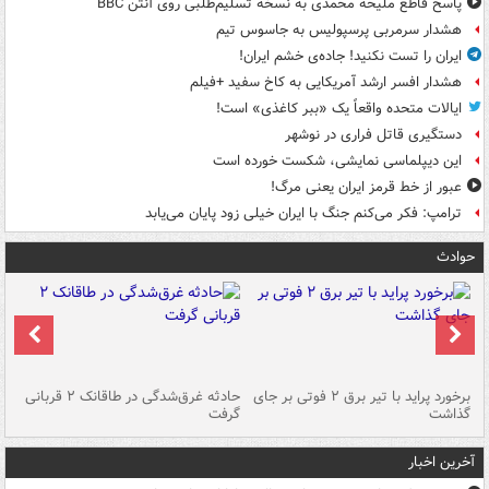
پاسخ قاطع ملیحه محمدی به نسخه تسلیم‌طلبی روی آنتن BBC
هشدار سرمربی پرسپولیس به جاسوس تیم
ایران را تست نکنید! جاده‌ی خشم ایران!
هشدار افسر ارشد آمریکایی به کاخ سفید +فیلم
ایالات متحده واقعاً یک «ببر کاغذی» است!
دستگیری قاتل فراری در نوشهر
این دیپلماسی نمایشی، شکست خورده است
عبور از خط قرمز ایران یعنی مرگ!
ترامپ: فکر می‌کنم جنگ با ایران خیلی زود پایان می‌یابد
حوادث
برخورد پراید با تیر برق ۲ فوتی بر جای
حادثه غرق‌شدگی در طاقانک ۲ قربانی
پد
گذاشت
گرفت
جس
آخرین اخبار