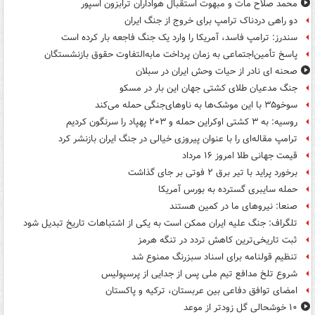
محمد صلاح مات و مبهوت استقبال هواداران ترابزون اسپور
دو راهی دردناک ترامپ برای خروج از جنگ ایران
سندرز: ترامپ فاسد، آمریکا را وارد یک جنگ فاجعه بار کرده است
پاسخ تأمین‌اجتماعی به زمان پرداخت مابه‌التفاوت حقوق بازنشستگان
صحنه ای نادر از حیات وحش ایران در سبلان
جنگ مدعیان طلای کشتی جهان این بار در مسکو
سوخو۳۵ با این موشک‌ها به ناوهای‌جنگی حمله می‌کند
روسیه: به ۳ کشتی اوکراین حمله و ۲۰۳ پهپاد را سرنگون کردیم
ترامپ مقاله‌ای را با عنوان پیروزی خیالی در جنگ ایران بازنشر کرد
قیمت جهانی طلا امروز ۱۶ مرداد
برخورد پراید با تیر برق ۲ فوتی بر جای گذاشت
حمله سایبری گسترده به بورس آمریکا
صنعا: نیروهای ما در کمین‌ هستند
تلگراف: جنگ علیه ایران ممکن است به یکی از اشتباهات تاریخ تبدیل شود
ثبت تاریخی‌ترین کاهش تردد در تنگه هرمز
تنظیم قولنامه برای اسناد سبزرنگ ممنوع شد
شروع تلخ مدافع تیم ملی پس از جدایی از پرسپولیس
امضای توافق دفاعی بین عربستان، ترکیه و پاکستان
۱۰ خوشحالی گل زودتر از موعد