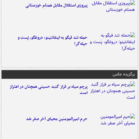
پیروزی استقلال مقابل همنام خوزستانی
حمله تند فیگو به اینفانتینو: دروغگو، پَست‌ و
حیله‌گر!
برگزیده عکس
پرچم سیاه بر فراز گنبد حسینی همچنان در اهتزاز
است
حرم امیرالمومنین محیای آخر صفر شد