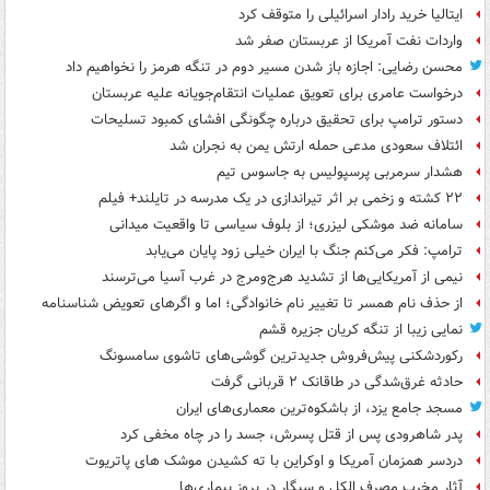
ایتالیا خرید رادار اسرائیلی را متوقف کرد
واردات نفت آمریکا از عربستان صفر شد
محسن رضایی: اجازه باز شدن مسیر دوم در تنگه هرمز را نخواهیم داد
درخواست عامری برای تعویق عملیات انتقام‌جویانه علیه عربستان
دستور ترامپ برای تحقیق درباره چگونگی افشای کمبود تسلیحات
ائتلاف سعودی مدعی حمله ارتش یمن به نجران شد
هشدار سرمربی پرسپولیس به جاسوس تیم
۲۲ کشته و زخمی بر اثر تیراندازی در یک مدرسه در تایلند+ فیلم
سامانه ضد موشکی لیزری؛ از بلوف سیاسی تا واقعیت میدانی
ترامپ: فکر می‌کنم جنگ با ایران خیلی زود پایان می‌یابد
نیمی از آمریکایی‌ها از تشدید هرج‌ومرج در غرب آسیا می‌ترسند
از حذف نام همسر تا تغییر نام خانوادگی؛ اما و اگرهای تعویض شناسنامه
نمایی زیبا از تنگه کریان جزیره قشم
رکوردشکنی پیش‌فروش جدیدترین گوشی‌های تاشوی سامسونگ
حادثه غرق‌شدگی در طاقانک ۲ قربانی گرفت
مسجد جامع یزد، از باشکوه‌ترین معماری‌های ایران
پدر شاهرودی پس از قتل پسرش، جسد را در چاه مخفی کرد
دردسر همزمان آمریکا و اوکراین با ته کشیدن موشک های پاتریوت
آثار مخرب مصرف الکل و سیگار در بروز بیماری‌ها