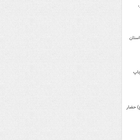
ان سراسر ایران، امروز16 آذر،
نشجویان استان
چاپ
امام حسین(ع) حضار