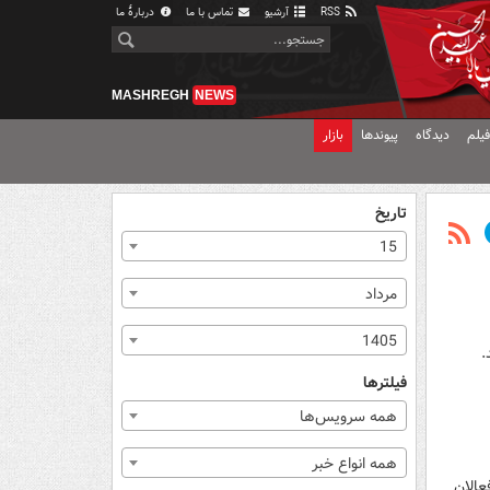
RSS
آرشیو
تماس با ما
دربارهٔ ما
MASHREGH
NEWS
یلم
دیدگاه
پیوندها
بازار
تاریخ
15
مرداد
1405
فیلترها
همه سرویس‌ها
همه انواع خبر
 فعالان