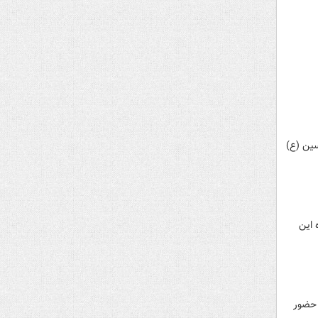
ین (ع)
شگاه این
 حضور