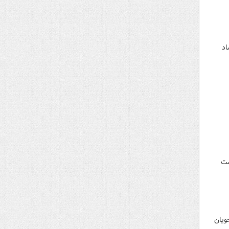
اد
ست
جو با دانشجویان