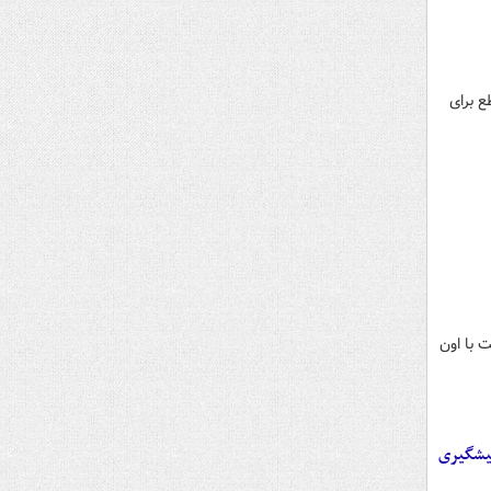
ع برای
 با اون
پیشگیری