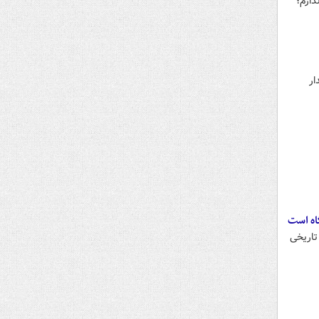
ارم؛
ار
اه است
تاریخی