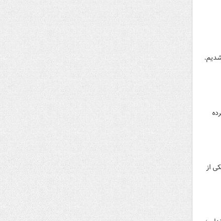
شدیم.
رده
ی از