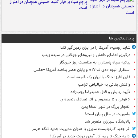
پرچم سیاه بر فراز گنبد حسینی همچنان در اهتزاز
است
پربازدیدترین ها
شاید روسیه، آمریکا را در ایران زمین‌گیر کند!
درگیری اعضای داعش و نیروهای جولانی در سیده زینب
بیانیه سپاه پاسداران به مناسبت روز خبرنگار
استقرار انبوه «دی‌اف‑۱۷» و پایان عصر پدافند آمریکا +عکس
فارن افرز: جنگ با ایران یک فاجعه است
واکنش بقائی به خیالبافی ترامپ
تأیید ربایش و قتل حمیدرضا رجب‌زاده
۶ فوتی و ۵ مصدوم بر اثر تصادف زنجیره‌ای
انفجار بزرگ در شهر المخا یمن
ماموریت در حال پایان است!
پالایشگاه سیزران منفجر شد
اثر جدید کارتونیست سوری با عنوان مدیریت جدید تنگه هرمز
ادامه جنگ تا روی کار آمدن دولت جدید در آمریکا!