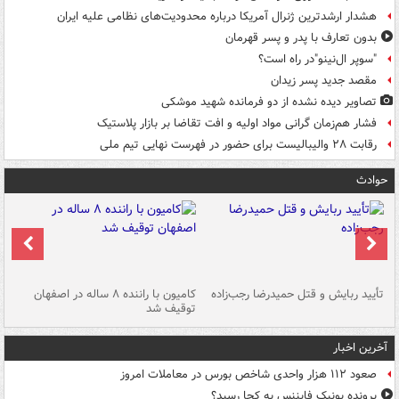
هشدار ارشدترین ژنرال آمریکا درباره محدودیت‌های نظامی علیه ایران
بدون تعارف با پدر و پسر قهرمان
"سوپر ال‌نینو"در راه است؟
مقصد جدید پسر زیدان
تصاویر دیده‌ نشده از دو فرمانده شهید موشکی
فشار هم‌زمان گرانی مواد اولیه و افت تقاضا بر بازار پلاستیک
رقابت ۲۸ والیبالیست برای حضور در فهرست نهایی تیم ملی
حوادث
تأیید ربایش و قتل حمیدرضا رجب‌زاده
کامیون با راننده ۸ ساله در اصفهان
"س
توقیف شد
آخرین اخبار
صعود ۱۱۲ هزار واحدی شاخص بورس در معاملات امروز
پرونده یونیک فایننس به کجا رسید؟