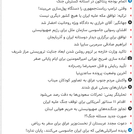
اتمام بودجه پنتاگون در آستانه گسترش جنگ
وقتی ترامپ ریاست‌جمهوری را دستگاه پول‌سازی می‌بیند!
ترکیه: توافق مکه علیه ایران یا هیچ کشور دیگری نیست
جهانگیر: آقای خرازی به دادگاه ویژه روحانیت احضار شد
افشای رسوایی جاسوسی سازمان ملل برای رژیم صهیونیستی
توافق برای برگزاری دیدار دوستانه ایران و آذربایجان
ابراهیم صادقی سرمربی سایپا شد
تاکید وزارت خارجه بر لزوم روشن شدن ابعاد جنایت تروریستی مراز شریف
آماده سازی ضریح نورانی امیرالمومنین برای ایام پایانی صفر
تأیید ربایش و قتل حمیدرضا رجب‌زاده
آخرین وضعیت پرونده ساعدی‌نیا
واکنش مردم جنوب عراق به تصاویر کودکان میناب
خیابان‌های بمبئی غرق شدند
تحلیلگر یمنی: تحرکات سعودی‌ها به دقت رصد می‌شود
اقدام ۱۱ سناتور آمریکایی برای توقف جنگ علیه ایران
تجاوز جنگنده‌های صهیونیستی به حریم هوایی لبنان
صورت جدید مسئله جنگ؟!
دعوت مجدد عربستان از نخست‌وزیر عراق برای سفر به ریاض
پدیده اسرائیلی‌هایی که برای ایران جاسوسی می‌کنند، پایان ندارد!