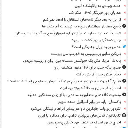
حمله پهپادی به پالایشگاه لیبی
هدایای روز خبرنگار ۱۴۰۵ اعلام شد
از این به بعد دیگر نامه‌های استقلال را امضا نمی‌کنم
پاسخ معنادار هوافضای سپاه به تهدیدات آمریکایی‌ها
توضیحات جدید مقاومت عراق درباره تعویق پاسخ به آمریکا و عربستان
چمن دستگردی زیر کشت نمی‌رود
حدس بزنید ایران چه رنگی است؟
بازیکن سابق پرسپولیس به فجرسپاسی پیوست
پانه‌تا: آمریکا مثل یک «بوکسور مست» بین ایران و روسیه می‌دود
صدور برگه جلب برای ۱۴۸ متهم متخلف ارزی
ذخایر طلای چین افزایش یافت
فیلم/ آیا پرونده‌ای در زمینه جرایم مرتبط با هوش مصنوعی ایجاد شده است؟
احضار باقر خرازی به دادگاه ویژه روحانیت
وضعیت کافه‌های متعلق به ساعدی نیا از زبان سخنگوی عدلیه
پاکستان: باید در برابر اسرائیل متحد شویم
تئودور روزولت جایگزین ناو هواپیمابر آبراهام لینکلن می‌شود
کاریکاتور/ تلاش‌های بی‌پایان ترامپ برای مذاکره با ایران
اخراج بدون تعارف در انتظار فرد خاطی پرسپولیس