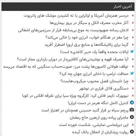
آخرین اخبار
دردسر همزمان آمریکا و اوکراین با ته کشیدن موشک های پاتریوت
آثار مخرب مصرف الکل و سیگار در بروز بیماری‌ها
اذعان رسانه صهیونیست به موج بی‌سابقه فرار از سرزمین‌های اشغالی
چرا مغز در هنگام خواب، انرژی خود را خالی می‌کند؟
گرما برای پالایشگاه‌ها و منابع برق اروپا اضطرار آفرید
ایالات متحده واقعاً یک «ببر کاغذی» است!
آیا مصرف قهوه و نوشیدنی‌های کافئین‌دار در دوران بارداری مجاز است؟
توقف طولانی کامیون‌ها پشت مرز؛ صورت‌حساب سنگینی که به اقتصاد می‌رسد
حماقت ترامپ با ذخایر انرژی جهان چه کرد؟
چرا تابستان فصل محبوب میکروب‌هاست؟
دستگیری قاتل فراری در نوشهر
نیویورک تایمز فاش کرد: کارگروه ویژه سیا برای تفرقه افکنی در کوبا
کنترل کامل تنگه هرمز در دست ایران!
پرچم سیاه بر فراز گنبد حسینی همچنان در اهتزاز است
ماجرای پیاده روی اربعین حاج رمضان
این دیپلماسی نمایشی، شکست خورده است
روایت پزشکیان از انحلال بانک آینده