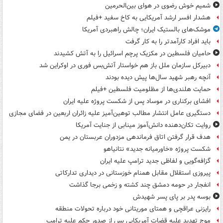
شمیم خوش رضوی در هوای بین‌الحرمین
هشدار افسر ارشد آمریکایی به کاخ سفید +فیلم
موشک‌های بالستیک ایران؛ چالش راهبردی آمریکا
باید افراد کارآمدتر را به کار گرفت
حامیان فلسطین در مکزیک پرچم اسرائیل را به آتش کشیدند
دبیرکل سازمان ملل باز هم خواستار آتش‌بس فوری در اوکراین شد
آنچه رهبر شهید سال‌ها پیش دیده بودند
حمایت هلندی‌ها از مظلومیت فلسطین +فیلم
افشای برکناری در موساد پس از شکست پروژه علیه ایران
دستگیری عامل انتشار مطالب توهین‌آمیز علیه زائران اربعین در فضای مجازی
روایت تکان‌دهنده دانش‌آموز مینابی از جنایت آمریکا
هدف قرار گرفتن اتاق‌ فرماندهی مزدوران عربستان در یمن
شکست پروژه «خاورمیانه جدید» نتانیاهو
گزافه‌گویی و لفاظی جدید ترامپ علیه ایران
پیروزی استقلال مقابل همنام خوزستانی در دیداری تدارکاتی
انفجار در حومه دمشق چند کشته و زخمی برجا گذاشت
بوسه‌ پدر بر پای پسر شهیدش
رایزنی عراقچی و همتای موریتانی خود درباره تحولات منطقه
موج تهدید علیه قضات آمریکایی پس از صدور حکم علیه ترامپ