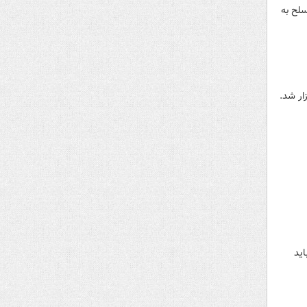
مسلح به
ار شد.
ید