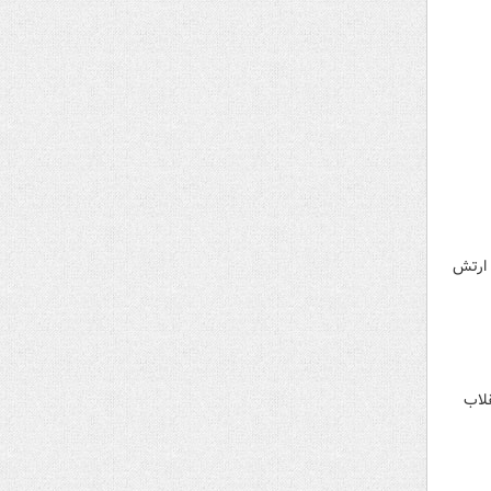
 ارتش
لاب