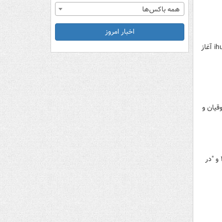
همه باکس‌ها
اخبار امروز
زمان تکمیل فرم علاقه‌مندی دانشگاه جامع امام حسین (ع) در مقاطع کارشناسی ارشد و دکتری از فردا در سایت ihu.ac.ir آغاز
قیان و
کتاب "ماه تمام؛ سرگذشت نامه مستند معلم بسیجی شهید محمدابراهیم همت" نویسنده گلعلی بابایی از انتشارات ۲۷ و "در