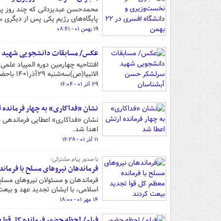
پایگاه‌های رژیم یکی پس از دیگری س
۱۹ بهمن ۰۱ - ۰۸:۴۱
عکس/ مسابقات دانشجویی شهید س
افتتاحیه چهارمین دوره المپیاد علم
الانبیا(ص)سه‌شنبه ۲۹آذر۱۴۰۱ باحضورامیر دریادار حبیب‌الله سیاری معاون هماهنگ کننده ارتش برگزارشد.
۲۹ آذر ۰۱ - ۱۶:۰۴
نشان «فداکاری» به چهار فرمانده 
نشان «فداکاری» اعطایی فرماندهی مع
اهدا شد.
۱۱ آذر ۰۱ - ۱۶:۲۸
با صدور پیام مشترکی؛
فرماندهان نیروهای مسلح با فرمان
فرماندهان و مسئولان نیروهای مسلح
اسلامی، با ایشان تجدید عهد و بیعت
۱۴ مهر ۰۱ - ۱۸:۰۰
فیلم/ لحظه حضور فرمانده کل قوا ب