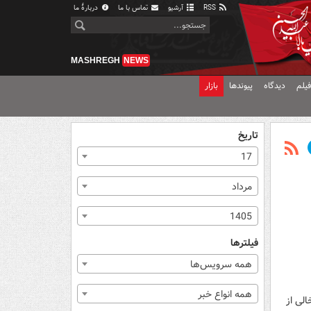
RSS
آرشیو
تماس با ما
دربارهٔ ما
MASHREGH
NEWS
یلم
دیدگاه
پیوندها
بازار
تاریخ
17
مرداد
1405
فیلترها
همه سرویس‌ها
همه انواع خبر
الی از