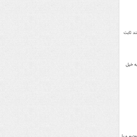
ند ثابت
ه خیل
دیم و با