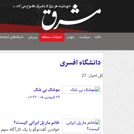
خانه
سیاست
جهان
تحولات منطقه
ورزش
شبکه‌های اجتماع
دانشگاه افسری
کل اخبار: 27
موشک بی شک
۲۹ فروردین ۰۵ - ۰۷:۲۲
خانم مارپل ایرانی کیست؟
خواندن گفت‌وگو با یک کارآگاه سوم جن