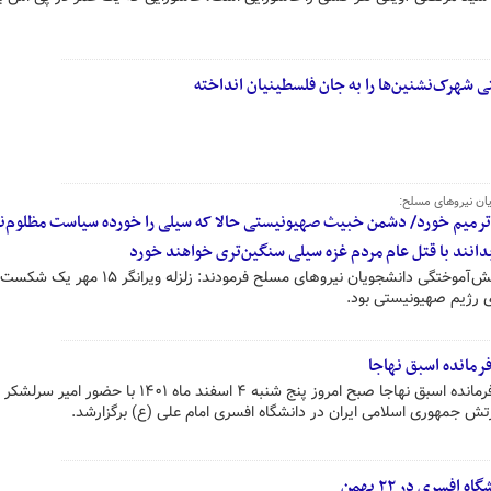
ی شهرک‌نشنین‌ها را به جان فلسطینیان انداخته
ان نیروهای مسلح:
رمیم خورد/ دشمن خبیث صهیونیستی حالا که سیلی را خورده سیاست مظلوم‌نم
انند با قتل عام مردم غزه سیلی سنگین‌تری خواهند خورد
فرمانده کل قوا در مراسم مشترک دانش‌آموختگی دانشجویان نیروهای مسلح فرمودند: زلزله ویرانگر ۱۵ مهر یک شکست
ای رژیم صهیونیستی بود.
مانده اسبق نهاجا
مراسم اهدای نشان فداکاری به سه فرمانده اسبق نهاجا صبح امروز پنج شنبه ۴ اسفند ماه ۱۴۰۱ با حضور امیر سرلشکر
ش جمهوری اسلامی ایران در دانشگاه افسری امام علی (ع) برگزارشد.
سری در ۲۲ بهمن