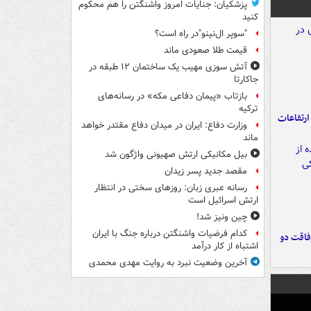
پزشکیان: جنایات امروز واشنگتن را هم محکوم
کنید
"سوپر ال‌نینو"در راه است؟
قیمت طلا صعودی ماند
آتش سوزی مهیب یک ساختمان ۱۲ طبقه در
جاکارتا
بازتاب «پیمان دفاعی مکه» در رسانه‌های
ترکیه
ارتفاعات
وزارت دفاع: ایران در میدان دفاع مقتدر خواهد
ماند
بیل مکانیکی ارتش صهیونی واژگون شد
مقصد جدید پسر زیدان
رسانه عبری زبان: روزهای سختی در انتظار
ارتش اسرائیل است
چین ونیز شد!
کدام فرضیات واشنگتن درباره جنگ با ایران
فاقت دو
اشتباه از کار درآمد
آخرین وضعیت نبرد به روایت مهدی محمدی