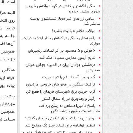
است، البت
تنگی انگشتر و کفش در گرما؛ واکنش طبیعی
بدن یا هشدار جدی؟
البته هرک
اسامی ژل‌های غیر مجاز شستشوی پوست
روی انتخا
منتشر شد
توصیه می
مراقب علائم هپاتیت باشید!
باغچه‌های خانگی در کاهش خطر ابتلا به دیابت
آن‌ها اضا
موثرند
۶ فوتی و ۵ مصدوم بر اثر تصادف زنجیره‌ای
همچنین ح
نتایج آزمون مدارس سمپاد اعلام شد
نیز باید به حالت زوایه ۹۰ درجه خ
درخشش جوانان ایران در المپیاد جهانی هوش
مصنوعی
حرفه ای‌ت
گرد و غبار آسمان قم را تیره می‌کند
ترافیک سنگین در محورهای خروجی مازندران
پیاده رو
گربه جریان برق شهرستان فریمان را قطع کرد
پوشیدن ک
رگبار و رعدوبرق در راه شمال کشور
مهره‌های 
پاسخ تأمین‌اجتماعی به زمان پرداخت
همچنین ب
مابه‌التفاوت حقوق بازنشستگان
برخورد پراید با تیر برق ۲ فوتی بر جای گذاشت
مساعد نب
تنظیم قولنامه برای اسناد سبزرنگ ممنوع شد
از حذف نام همسر تا تغییر نام خانوادگی؛ اما و