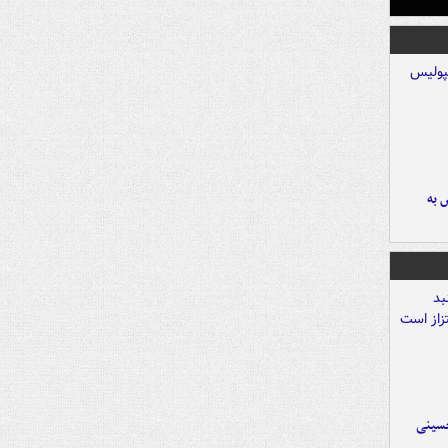
 به
حسینی