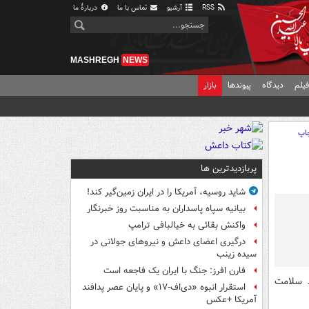
RSS
آرشیو
تماس با ما
دربارهٔ ما
MASHREGH
NEWS
یلم
دیدگاه
پیوندها
بازار
اپ
پربازدیدترین ها
شاید روسیه، آمریکا را در ایران زمین‌گیر کند!
بیانیه سپاه پاسداران به مناسبت روز خبرنگار
واکنش بقائی به خیالبافی ترامپ
درگیری اعضای داعش و نیروهای جولانی در
سیده زینب
فارن افرز: جنگ با ایران یک فاجعه است
ظ سلامت
استقرار انبوه «دی‌اف‑۱۷» و پایان عصر پدافند
آمریکا +عکس