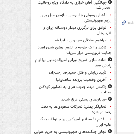
جهانگیر: آقای خرازی به دادگاه ویژه روحانیت
احضار شد
افشای رسوایی جاسوسی سازمان ملل برای
رژیم صهیونیستی
توافق برای برگزاری دیدار دوستانه ایران و
آذربایجان
ابراهیم صادقی سرمربی سایپا شد
تاکید وزارت خارجه بر لزوم روشن شدن ابعاد
جنایت تروریستی مراز شریف
آماده سازی ضریح نورانی امیرالمومنین برا ایام
پایانی صفر
تأیید ربایش و قتل حمیدرضا رجب‌زاده
آخرین وضعیت پرونده ساعدی‌نیا
واکنش مردم جنوب عراق به تصاویر کودکان
میناب
خیابان‌های بمبئی غرق شدند
تحلیلگر یمنی: تحرکات سعودی‌ها به دقت
رصد می‌شود
اقدام ۱۱ سناتور آمریکایی برای توقف جنگ
علیه ایران
تجاوز جنگنده‌های صهیونیستی به حریم هوایی