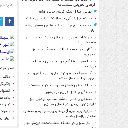
منبع: خبر
اگرهای تعویض شناسنامه
نمایی زیبا از تنگه کریان جزیره قشم
حادثه غرق‌شدگی در طاقانک ۲ قربانی گرفت
مسجد جامع یزد، از باشکوه‌ترین معماری‌های
ایران
پدر شاهرودی پس از قتل پسرش، جسد را در
چاه مخفی کرد
آثار مخرب مصرف الکل و سیگار در بروز
بیماری‌ها
چرا مغز در هنگام خواب، انرژی خود را خالی
می‌کند؟
اخبار مرتب
آیا مصرف قهوه و نوشیدنی‌های کافئین‌دار در
علائم ن
دوران بارداری مجاز است؟
چگونگی 
چرا تابستان فصل محبوب میکروب‌هاست؟
آنفلوآن
دستگیری قاتل فراری در نوشهر
برای ب
دستگیری عامل انتشار مطالب توهین‌آمیز
علیه زائران اربعین در فضای مجازی
نوروبی
بازدید وزیر نیرو از روند برق‌رسانی به واحدهای
مضرات 
صنعتی بازسازی‌شده
ایران 
آتش‌سوزی در منطقه حفاظت‌شده دیزمار مهار