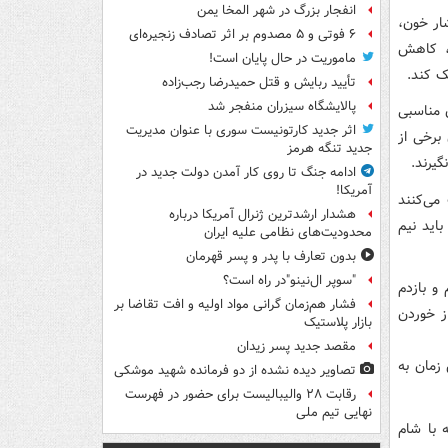
انفجار بزرگ در شهر المخا یمن
ار خون،
۶ فوتی و ۵ مصدوم بر اثر تصادف زنجیره‌ای
و، کاهش
ماموریت در حال پایان است!
ک کند.
تأیید ربایش و قتل حمیدرضا رجب‌زاده
پالایشگاه سیزران منفجر شد
ن مناسبی
اثر جدید کارتونیست سوری با عنوان مدیریت
 برخی از
جدید تنگه هرمز
یرند.
ادامه جنگ تا روی کار آمدن دولت جدید در
آمریکا!
 می‌کنند
هشدار ارشدترین ژنرال آمریکا درباره
باید نیم
محدودیت‌های نظامی علیه ایران
بدون تعارف با پدر و پسر قهرمان
"سوپر ال‌نینو"در راه است؟
 و بازدم
فشار هم‌زمان گرانی مواد اولیه و افت تقاضا بر
ز خوردن
بازار پلاستیک
مقصد جدید پسر زیدان
 زمان به
تصاویر دیده‌ نشده از دو فرمانده شهید موشکی
رقابت ۲۸ والیبالیست برای حضور در فهرست
نهایی تیم ملی
صله یک ساعته با شام