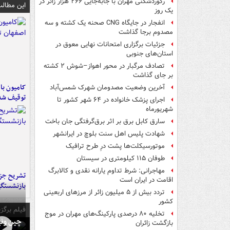
رکوردشکنی مهران با جابه‌جایی ۲۶۶ هزار زائر در
این مطالب
یک روز
انفجار در جایگاه CNG صحنه یک کشته و سه
مصدوم برجا گذاشت
جزئیات برگزاری امتحانات نهایی معوق در
استان‌های جنوبی
تصادف مرگبار در محور اهواز–شوش ۲ کشته
بر جای گذاشت
آخرین وضعیت مصدومان شهرک شمس‌آباد
توقیف شد
اجرای پزشک خانواده در ۶۴ شهر کشور تا
شهریورماه
سارق کابل برق بر اثر برق‌گرفتگی جان باخت
شهادت پلیس اهل سنت بلوچ در ایرانشهر
موتورسیکلت‌ها پشت درِ طرح ترافیک
طوفان ۱۱۵ کیلومتری در سیستان
مهاجرانی: شرط تداوم یارانه نقدی و کالابرگ
تشریح جز
اقامت در ایران است
بازنشستگ
تردد بیش از ۵ میلیون زائر از مرزهای اربعینی
کشور
فیلم برگزی
تخلیه ۸۰ درصدی پارکینگ‌های مهران در موج
چین ونی
بازگشت زائران