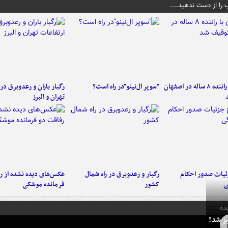
 را از دست ندهید....
کامیون با راننده ۸ ساله در اصفهان
"سوپر ال‌نینو"در راه است؟
رگبار باران و رعدوبرق در 
تهران و البرز
ئیات صدور احکام
رگبار و رعدوبرق در راه شمال
عکس‌های دیده نشده از ر
ی
کشور
فرمانده‌ موشکی
ده
ز شد!