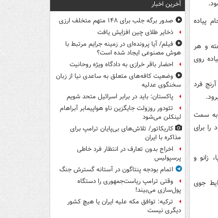
ود.
آخرین اخبار
ام پیاده
صدور برگه جلب برای ۱۴۸ متهم متخلف ارزی
ذخایر طلای چین افزایش یافت
فیلم/ آیا پرونده‌ای در زمینه جرایم مرتبط با
ته و هر
هوش مصنوعی ایجاد شده است؟
پیاده روی
احضار باقر خرازی به دادگاه ویژه روحانیت
وضعیت کافه‌های متعلق به ساعدی نیا از زبان
رنج فرد
سخنگوی عدلیه
پاکستان: باید در برابر اسرائیل متحد شویم
تئودور روزولت جایگزین ناو هواپیمابر آبراهام
م کم به سمت
لینکلن می‌شود
 را برای
کاریکاتور/ تلاش‌های بی‌پایان ترامپ برای
مذاکره با ایران
اخراج بدون تعارف در انتظار فرد خاطی
 زانو و
پرسپولیس
اتمام بودجه پنتاگون در آستانه گسترش جنگ
وقتی ترامپ ریاست‌جمهوری را دستگاه
ایط جوی
پول‌سازی می‌بیند!
ترکیه: توافق مکه علیه ایران یا هیچ کشور
دیگری نیست