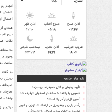
استان:
انجام رو
کاهش اثر
احتمال اب
اذان صبح
طلوع آفتاب
اذان ظهر
عده‌ای از
۱۲:۱۰
۰۵:۱۸
۰۳:۴۳
برای انجا
نکات اصول
غروب خورشید
اذان مغرب
نیمه‌شب شرعی
متاسفانه 
۲۳:۲۳
۱۹:۲۱
۱۹:۰۲
وجود دارد
ساعت بعد
به گفته ک
بدنش به 
تازه های جامعه
صبحانه م
تأیید ربایش و قتل حمیدرضا رجب‌زاده
هرچند عده
کامیون با راننده ۸ ساله در اصفهان توقیف شد
وعده ناهار ت
"سوپر ال‌نینو"در راه است؟
رگبار باران و رعدوبرق در ارتفاعات تهران و البرز
تشریح جزئیات صدور احکام بازنشستگی