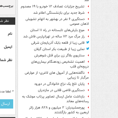
شد
برچسب‌ها
تشریح جزئیات تصادف ۱۲ خودرو با ۱۹ مصدوم
شرط جدید برای بازنشستگی اعلام شد
دستگیری ۶ نفر در بهشهر به اتهام تشویش
نظر شم
اذهان عمومی
موج بارش‌های تابستانه در راه ۱۱ استان
نام
راز مرگ مرد ۷۲ ساله در تهرانپارس فاش شد
قابی زیبا از قلعه بابک آذربایجان شرقی
ایمیل
نمایی زیبا از طبیعت بکر استان گیلان
سناریوی بلاگر زن برای قتل شوهرش
نظر شما 
اهمیت تشخیص زودهنگام بیماری‌های
دریچه‌ای قلب
ناگفته‌هایی از آمپول های لاغری؛ از عوارض
مرگبار تا زیبایی
پایان تلخ یک نزاع خانوادگی در دورود
دستگیری قاضی قلابی در مازندران
*
لطفا عدد م
بازداشت عامل ارسال تصاویر پرتاب موشک به
رسانه‌های معاند
پورجمشیدیان: ۲ میلیون و ۸۲۸ هزار زائر
اربعین به کشور بازگشتند