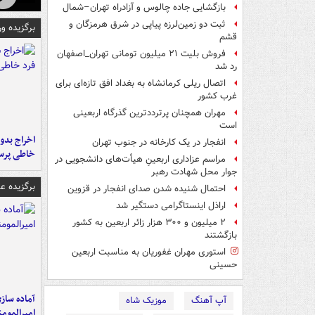
بازگشایی جاده چالوس و آزادراه تهران–شمال
ثبت دو زمین‌لرزه پیاپی در شرق هرمزگان و
برگزیده و
قشم
فروش بلیت ۲۱ میلیون تومانی تهران_اصفهان
رد شد
اتصال ریلی کرمانشاه به بغداد افق تازه‌ای برای
غرب کشور
مهران همچنان پرترددترین گذرگاه اربعینی
است
اخراج بدون
انفجار در یک کارخانه در جنوب تهران
خاطی پرس
مراسم عزاداری اربعینِ هیأت‌های دانشجویی در
جوار محل شهادت رهبر
برگزیده 
احتمال شنیده شدن صدای انفجار در قزوین
اراذل اینستاگرامی دستگیر شد
۲ میلیون و ۳۰۰ هزار زائر اربعین به کشور
بازگشتند
استوری مهران غفوریان به مناسبت اربعین
حسینی
آماده ساز
آپ آهنگ
موزیک شاه
امیرالمومن