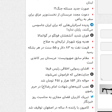
لبنان
صورت جدید مسئله جنگ؟!
دعوت مجدد عربستان از نخست‌وزیر عراق برای
سفر به ریاض
پدیده اسرائیلی‌هایی که برای ایران جاسوسی
می‌کنند، پایان ندارد!
فوران شدید آتشفشان فوئگو در گواتمالا
هدیه ویژه شهردار ترکیه‌ای به صلاح
قیمت نفت به ۸۳ دلار و ۵۵ سنت در هر بشکه
رسید
مقام سابق صهیونیست: عربستان ببر کاغذی
است
افشای رسوایی اخلاقی رئیس فیفا
جنایت‌هایی که فراموش نمی‌شوند
حواله دلار ۱۵۴ هزار و ۴۵۱ تومان شد
نصب کتیبه‌های شهادت امام رضا(ع) در حرم
رضوی
تبریک کاربران فضای مجازی به مناسبت روز
خبرنگار
کامیون با راننده ۸ ساله در اصفهان توقیف شد