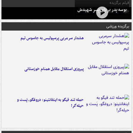
فیلم برگزیده
بوسه‌ پدر بر پای پسر شهیدش
برگزیده ورزشی
هشدار سرمربی پرسپولیس به جاسوس تیم
پیروزی استقلال مقابل همنام خوزستانی
حمله تند فیگو به اینفانتینو: دروغگو، پَست‌ و
حیله‌گر!