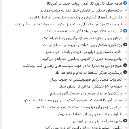
ادامه جنگ تا روی کار آمدن دولت جدید در آمریکا!
باغچه‌های خانگی در کاهش خطر ابتلا به دیابت موثرند
نگرانی تل‌آویو از گسترش پرونده‌های جاسوسی مرتبط با ایران
نیویورک تایمز: غرب تمایلی به تجهیز اوکراین به موشک‌های رهگیر ندارد
آیا از نفوذ نتانیاهو در واشنگتن کاسته شده است؟
توافق پرو و مکزیک بر سر ازسرگیری روابط دیپلماتیک
پزشکیان: شکافی بین دولت و نیروهای مسلح نیست
تاکید نخست‌وزیر عراق بر تقویت روابط با عربستان
وقتی رسانه عبری از کابوس بنیامین نتانیاهو می‌گوید
هیچ دولتی به اندازۀ ما در جهت سیاست‌های رهبری قدم برنداشت
پزشکیان: هرگز استعفا نداده‌ام و نخواهم داد
تجاوزات مجدد رژیم صهیونیستی به جنوب لبنان
حمله به ۱۵ نفتکش‌ اماراتی از ابتدای جنگ
پزشکیان: ما نوکر مردم و در خدمت آنان هستیم
سنای آمریکا لایحه تحریم‌های گسترده انرژی روسیه را تصویب کرد
عراقچی: زمان آن فرا رسیده است که به خود متکی باشیم
۶ فوتی و ۵ مصدوم بر اثر تصادف زنجیره‌ای
بدون تعارف با پدر و پسر قهرمان
ترامپ التماس‌کننده توافقی است که خود ویران کرد