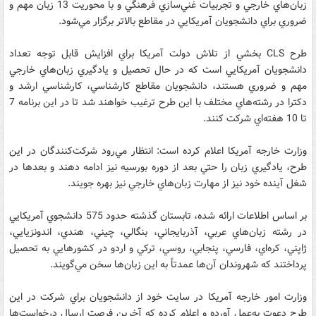
زبان‌هاي خارجي و تجربيات غني‌سازي فرهنگي و با محوريت 13 زبان مهم و
ضروري براي دانشجويان آمريکايي در مقاطع بالاتر برگزار مي‌شود.
طرح CLS بخشي از تلاش دولت آمريکا براي افزايش قابل توجه تعداد
دانشجويان آمريکايي است که در حال تحصيل و يادگيري زبان‌هاي خارجي
مهم و ضروري هستند، دانشجويان مقاطع کارشناسي، کارشناسي ارشد و
دکترا در رشته‌هاي مختلف با اين طرح ترغيب خواهند شد تا در اين برنامه 7
تا 10 هفته‌اي شرکت کنند.
وزارت خارجه آمريکا اعلام کرده است: انتظار مي‌رود شرکت‌کنندگان در اين
طرح، يادگيري زبان را حتي بعد از دوره بورسيه نيز ادامه دهند و بعدها در
شغل آينده خود نيز از مهارت زبان‌هاي خارجي نيز بهره جويند.
بر اساس اطلاعات ارائه شده، تابستان گذشته حدود 575 دانشجوي آمريکايي
در رشته زبان‌هاي عربي، آذربايجاني، بنگالي، چيني، هندي، اندونزيايي،
ژاپني، کره‌اي، فارسي، پنجابي، روسي،‌ ترکي و اردو در کشورهايي به تحصيل
پرداختند که شهروندان آن‌ها عمدتاً به اين زبان‌ها سخن مي‌گويند.
وزارت امور خارجه آمريکا در سايت خود از دانشجويان براي شرکت در اين
طرح دعوت به‌عمل آورده و اعلام کرده که آخرين فرصت ارسال درخواست‌ها