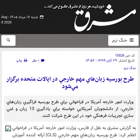
شنبه ۱۷ مرداد ۱۴۰۵ -
Aug
8 2026
جنگ نرم
کد خبر
15526
تاریخ انتشار:
۲۹ آبان ۱۳۸۹ - ۱۳:۵۲
۰ نظر
چاپ
جنگ نرم
طرح بورسيه زبان‌هاي مهم خارجي در ايالات متحده برگزار
مي‌شود
وزارت امور خارجه آمريکا در فراخواني براي طرح بورسيه فراگيري زبان‌هاي
خارجي، از دانشجويان آمريکايي خواسته براي يادگيري 13 زبان و غني
سازي تجريبات فرهنگي خود در اين طرح شرکت کنند.
به گزارش مشرق به نقل از فارس، وزارت امور خارجه آمريکا در فراخواني
اعلام کرد: طرح بورسيه زبان‌هاي مهم خارجي (CLS) ارائه کننده آموزش