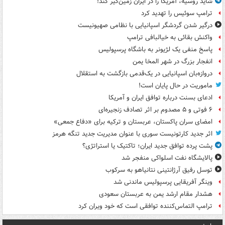
شاید روسیه، آمریکا را در ایران زمین‌گیر کند!
ترامپ سوئیس را تهدید کرد
درگیر شدن گردشگر اسپانیایی با نظامی صهیونیست
واکنش بقائی به خیالبافی ترامپ
پاسخ منفی یک لژیونر به باشگاه پرسپولیس
انفجار بزرگ در شهر المخا یمن
دروازه‌بان اسپانیایی در یک‌قدمی بازگشت به استقلال
ماموریت در حال پایان است!
ادعای بسنت درباره توافق ایران و آمریکا
۶ فوتی و ۵ مصدوم بر اثر تصادف زنجیره‌ای
امضای سران پاکستان، عربستان و ترکیه برای «دفاع جمعی»
اثر جدید کارتونیست سوری با عنوان مدیریت جدید تنگه هرمز
پشت پرده توافق جدید ایران؛ تاکتیک یا استراتژی؟
پالایشگاه نفت اسلواکی منفجر شد
توسل رفیق آرژانتینی نتانیاهو به سرکوب
وینگر آفریقایی پرسپولیس ماندنی شد
هشدار مقام ارشد یمن به عربستان سعودی
ترامپ التماس‌کننده توافقی است که خود ویران کرد