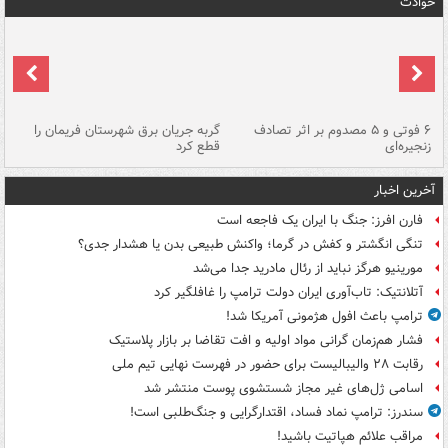
حوادث
۶ فوتی و ۵ مصدوم بر اثر تصادف
گربه جریان برق شهرستان فریمان را
رگ
زنجیره‌ای
قطع کرد
آخرین اخبار
فارن افرز: جنگ با ایران یک فاجعه است
تنگی انگشتر و کفش در گرما؛ واکنش طبیعی بدن یا هشدار جدی؟
مورینیو هرگز نباید از رئال مادرید جدا می‌شد
آتلانتیک: تاب‌آوری ایران دولت ترامپ را غافلگیر کرد
ترامپ باعث افول هژمونی آمریکا شد!
فشار هم‌زمان گرانی مواد اولیه و افت تقاضا بر بازار پلاستیک
رقابت ۲۸ والیبالیست برای حضور در فهرست نهایی تیم ملی
اسامی ژل‌های غیر مجاز شستشوی پوست منتشر شد
سندرز: ترامپ نماد فساد، اقتدارگرایی و جنگ‌طلبی است!
مراقب علائم هپاتیت باشید!