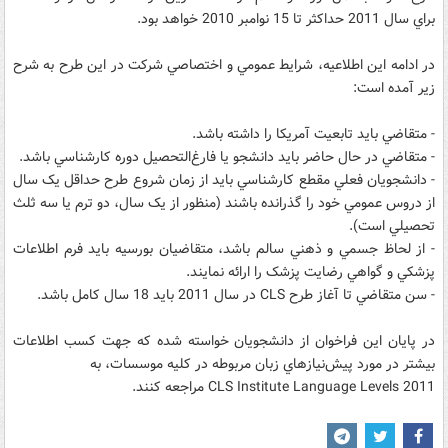
براي سال 2011 حداکثر تا 15 نوامبر 2010 خواهد بود.
در ادامه اين اطلاعيه، شرايط عمومي و اختصاصي شرکت در اين طرح به شرح
زير آمده است:
- متقاضي بايد تابعيت آمريکا را داشته باشد.
- متقاضي در حال حاضر بايد دانشجو يا فارغ‌التحصيل دوره کارشناسي باشد.
- دانشجويان فعلي مقطع کارشناسي بايد از زمان شروع طرح حداقل يک سال
از دروس عمومي خود را گذرانده باشند (منظور از يک سال، دو ترم يا سه ثلث
تحصيلي است).
- از لحاظ جسمي و ذهني سالم باشد، متقاضيان بورسيه بايد فرم اطلاعات
پزشکي و گواهي رضايت پزشک را ارائه نمايند.
- سن متقاضي تا آغاز طرح CLS در سال 2011 بايد 18 سال کامل باشد.
در پايان اين فراخوان از دانشجويان خواسته شده که جهت کسب اطلاعات
بيشتر در مورد پيش‌نيازهاي زبان مربوطه در کليه موسسات، به
2011 CLS Institute Language Levels مراجعه کنند.