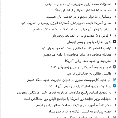
تجاوزات مجدد رژیم صهیونیستی به جنوب لبنان
حمله به ۱۵ نفتکش‌ اماراتی از ابتدای جنگ
پزشکیان: ما نوکر مردم و در خدمت آنان هستیم
سنای آمریکا لایحه تحریم‌های گسترده انرژی روسیه را تصویب کرد
عراقچی: زمان آن فرا رسیده است که به خود متکی باشیم
۶ فوتی و ۵ مصدوم بر اثر تصادف زنجیره‌ای
بدون تعارف با پدر و پسر قهرمان
ترامپ التماس‌کننده توافقی است که خود ویران کرد
معادله محاصره در برابر محاصره را ادامه می‌دهیم
تحریم‌های جدید ضد ایرانی آمریکا
شاید روسیه، آمریکا را در ایران زمین‌گیر کند!
واکنش بقائی به خیالبافی ترامپ
اثر جدید کارتونیست سوری با عنوان مدیریت جدید تنگه هرمز
راز قدرت ایران، امنیت پایدار و بومی آن است!
به تعویق افتادن پاسخ مقاومت عراق به تجاوز اخیر آمریکایی سعودی
اظهارات وزیر خزانه‌داری آمریکا با مواضع قبلی وی متناقض است
حکم دادگاه آمریکا برای توقف ساخت سالن رقص ترامپ
حمله پهپادی به کشتی ترکیه‌ای در دریای سیاه
ترامپ و نتانیاهو جنایتکار جنگی هستند!