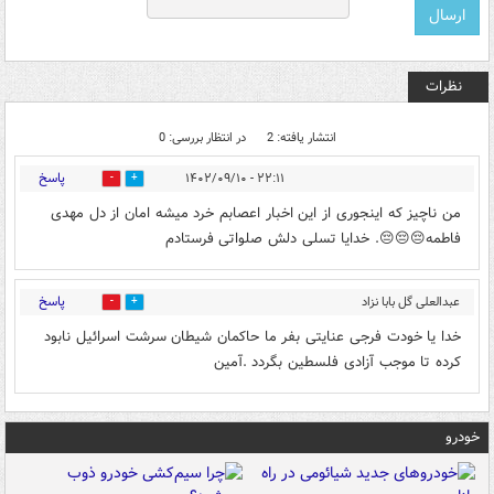
نظرات
انتشار یافته: 2
در انتظار بررسی: 0
پاسخ
۲۲:۱۱ - ۱۴۰۲/۰۹/۱۰
0
0
من ناچیز که اینجوری از این اخبار اعصابم خرد میشه امان از دل مهدی
فاطمه😔😔😔. خدایا تسلی دلش صلواتی فرستادم
پاسخ
عبدالعلی گل بابا نزاد
0
0
عزیزی
۰۰:۰۶ - ۱۴۰۲/۰۹/۱۱
خدا یا خودت فرجی عنایتی بفر ما حاکمان شیطان سرشت اسرائیل نابود
کرده تا موجب آزادی فلسطین بگردد .آمین
خودرو