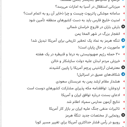
میزبانی استقلال در آسیا به امارات می‌رسد؟
سامانه موشکی پاتریوت چیست و چرا ذخایر آن رو به اتمام است؟
امنیت خلیج فارس باید به دست کشورهای منطقه تأمین شود
بارش باران در فاروج خراسان شمالی
انفجار بزرگ در شهر المخا یمن
تنگه هرمز به نماد یک تحقیر تاریخی برای آمریکا تبدیل شد!
ماموریت در حال پایان است!
۲۰ حمله رژیم صهیونیستی به درعا و قنیطره در یک هفته
خیزش مردم لبنان علیه دولت سازشکار و خائن
معترضان آرژانتینی پرچم آمریکا را پایین کشیدند
شکاف‌های عمیق در اسرائیل!
هشدار مقام ارشد یمن به عربستان سعودی
اردوغان: توافقنامه مکه پذیرای مشارکت کشورهای دوست است
ادعای بسنت درباره توافق ایران و آمریکا
نتایج آزمون مدارس سمپاد اعلام شد
تاثیرات منفی جنگ علیه ایران بر بازار کار آمریکا
رونمایی از مختصات جدید تنگۀ هرمز
روبیو در رأس فشار حداکثری آمریکا برای تغییر مسیر کوبا