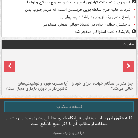
تصویری از تمرینات ترابزون اسپور با حضور ساویچ، صلاح و اونانا
نبرد ما علیه طرح سلطه‌جویی عربستان است، نه مردم جنوب یمن
پاسخ منفی یک لژیونر به باشگاه پرسپولیس
درخشش جوانان ایران در المپیاد جهانی هوش مصنوعی
پالایشگاه نفت اسلواکی منفجر شد
سلامت
ت
چرا مغز در هنگام خواب، انرژی خود را
آیا مصرف قهوه و نوشیدنی‌های
چر
خالی می‌کند؟
کافئین‌دار در دوران بارداری مجاز است؟
می
نسخه دسکتاپ
کليه حقوق اين سايت متعلق به پایگاه خبري-تحليلي مشرق نيوز می باشد و
استفاده از مطالب آن با ذکر منبع بلامانع است.
طراحی و تولید: نستوه