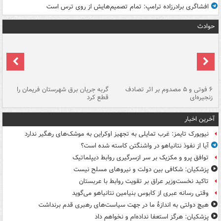
افشاگری برادرزاده ترامپ: تمام تصمیم‌هایش از روی ترس است
حوادث
۶ فوتی و ۵ مصدوم بر اثر تصادف
گربه جریان برق شهرستان فریمان را
رگ
زنجیره‌ای
قطع کرد
آخرین اخبار
نیویورک تایمز: غرب تمایلی به تجهیز اوکراین به موشک‌های رهگیر ندارد
آیا از نفوذ نتانیاهو در واشنگتن کاسته شده است؟
توافق پرو و مکزیک بر سر ازسرگیری روابط دیپلماتیک
پزشکیان: شکافی بین دولت و نیروهای مسلح نیست
تاکید نخست‌وزیر عراق بر تقویت روابط با عربستان
وقتی رسانه عبری از کابوس بنیامین نتانیاهو می‌گوید
هیچ دولتی به اندازۀ ما در جهت سیاست‌های رهبری قدم برنداشت
پزشکیان: هرگز استعفا نداده‌ام و نخواهم داد