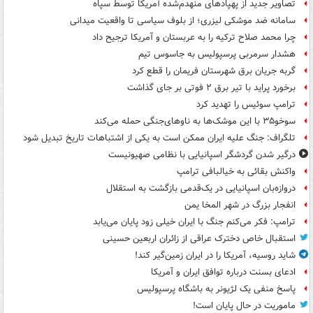
تصاویر جدید از پهپادهای منهدم‌شده آمریکا توسط سپاه
سامانه ضد موشکی لیزری؛ از بلوف سیاسی تا واقعیت میدانی
چرا محمد صلاح ترکیه را به عربستان و آمریکا ترجیح داد
هشدار سرمربی پرسپولیس به جاسوس تیم
گربه جریان برق شهرستان فریمان را قطع کرد
برخورد پراید با تیر برق ۲ فوتی بر جای گذاشت
ترامپ سوئیس را تهدید کرد
سوخو۳۵ با این موشک‌ها به ناوهای‌جنگی حمله می‌کند
تلگراف: جنگ علیه ایران ممکن است به یکی از اشتباهات تاریخ تبدیل شود
درگیر شدن گردشگر اسپانیایی با نظامی صهیونیست
واکنش بقائی به خیالبافی ترامپ
دروازه‌بان اسپانیایی در یک‌قدمی بازگشت به استقلال
انفجار بزرگ در شهر المخا یمن
ترامپ: فکر می‌کنم جنگ با ایران خیلی زود پایان می‌یابد
استقبال خاص دخترک عراقی از زائران اربعین حسینی
شاید روسیه، آمریکا را در ایران زمین‌گیر کند!
ادعای بسنت درباره توافق ایران و آمریکا
پاسخ منفی یک لژیونر به باشگاه پرسپولیس
ماموریت در حال پایان است!