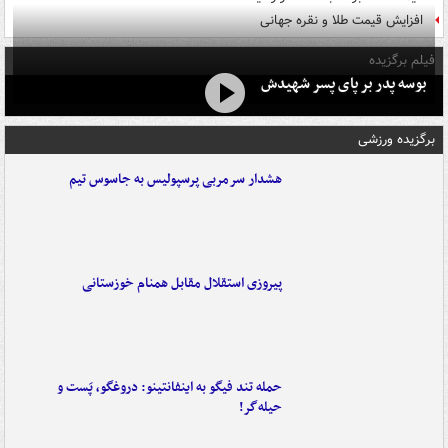
افزایش قیمت طلا و نقره جهانی
فیلم برگزیده
بوسه‌ پدر بر پای پسر شهیدش
برگزیده ورزشی
هشدار سرمربی پرسپولیس به جاسوس تیم
پیروزی استقلال مقابل همنام خوزستانی
حمله تند فیگو به اینفانتینو: دروغگو، پَست‌ و
حیله‌گر!