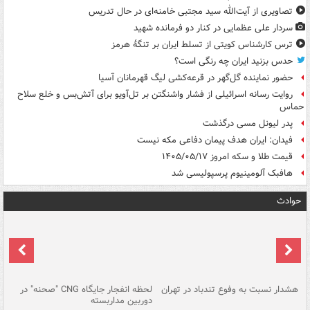
تصاویری از آیت‌الله سید مجتبی خامنه‌ای در حال تدریس
سردار علی عظمایی در کنار دو فرمانده شهید
ترس کارشناس کویتی از تسلط ایران بر تنگۀ هرمز
حدس بزنید ایران چه رنگی است؟
حضور نماینده گل‌گهر در قرعه‌کشی لیگ قهرمانان آسیا
روایت رسانه اسرائیلی از فشار واشنگتن بر تل‌آویو برای آتش‌بس و خلع سلاح
حماس
پدر لیونل مسی درگذشت
فیدان: ایران هدف پیمان دفاعی مکه نیست
قیمت طلا و سکه امروز ۱۴۰۵/۰۵/۱۷
هافبک آلومینیوم پرسپولیسی شد
حوادث
ای
هشدار نسبت به وفوع تندباد در تهران
لحظه انفجار جایگاه CNG "صحنه" در
دس
دوربین مداربسته
ات