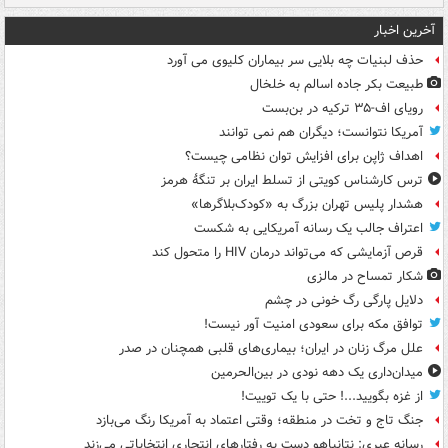
آخرین اخبار
حذف لبنیات چه بلایی سر بیماران کلیوی می آورد
طبیعت بکر جاده اسالم به خلخال
رویای اف-۳۵ ترکیه در بن‌بست
آمریکا نتوانست؛ دیگران هم نمی توانند
اهداف ژاپن برای افزایش توان نظامی چیست؟
ترس کارشناس کویتی از تسلط ایران بر تنگۀ هرمز
هشدار پلیس تهران بزرگ به «کودک‌بلاگرها»
اعتراف جالب یک رسانه آمریکایی به شکست
قرص آزمایشی که می‌تواند درمان HIV را متحول کند
شکار تمساح در مالزی
دلایل پارگی رگ خونی در چشم
توافق مکه برای سعودی امنیت آور نیست!
علل مرگ زنان در ایران؛ بیماری‌های قلبی همچنان در صدر
میدان‌داری یک دهه نودی در بین‌الحرمین
از غزه بگویید...! حتی با یک توییت!
جنگ تاج و تخت در منطقه؛ وقتی اعتماد به آمریکا رنگ می‌بازد
رسانه عبری: نتانیاهو دست به رفتارهای انتحاری انتخاباتی می‌زند