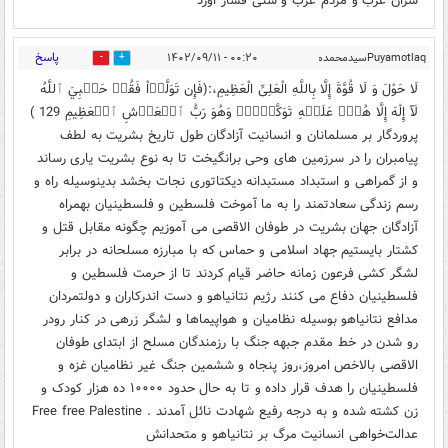
سران عرب و مردم عرب و سنی فشار اورد
پاسخ
Puyamotlaqسیدمحمدمهدی
۰۰:۲۰ - ۱۴۰۲/۰۹/۱۱
2
0
لَا حَوْلَ وَ لَا قُوَّةَ إِلَّا بِاللَّهِ الْعَلِیِّ الْعَظِیمِ،:(فَإِن تَوَلَّوۡاْ فَقُلۡ حَسۡبِيَ ٱللَّهُ
لَآ إِلَٰهَ إِلَّا هُوَۖ عَلَيۡهِ تَوَكَّلۡتُۖ وَهُوَ رَبُّ ٱلۡعَرۡشِ ٱلۡعَظِيمِ 129 )
پروردگار بر مسلمانان و انسانیت آزادگان طول تاریخ بشریت به لطف
پیامبران را در سرزمین های وحی برانگیخت تا به نوع بشریت یاری رساند
و از گمراهی و استبداد مستبدانه دیکتاتوری نجات بخشد بدینوسیله راه و
رسم زندگی سعادتمند را به ما آموخت فلسطین و فلسطینیان بهمراه
آزادگان جهان بشریت در طوفان الاقصی می آموزیم چگونه مقابل قتل و
کشتار بایستیم جهاد اسلامی و حماس که با مبارزه مسلحانه در برابر
لشگر کشی فرعون زمانه حاضر قیام کردند تا از حرمت فلسطین و
فلسطینیان دفاع می کنند رژیم نتانیاهو و دست اندرکاران و دولتمردان
مدافع نتانیاهو بوسیله نظامیان و هواپیماها و لشگر زرهی در کنار رودر
رو شدن در خط مقدم جبهه جنگ با رزمندگان مسلح از ابتدای طوفان
الاقصی بالاخص امروز،روز پنجاه و ششمین جنگ غیر نظامیان غزه و
فلسطینیان را هدف قرار داده و تا به حال حدود ۱۰۰۰۰ ده هزار کودک و
زن کشته شده و به درجه رفیع شهادت نائل آمدند . Free free Palestine
عدالت‌خواهی انسانیت مرگ بر نتانیاهو و متحدانش