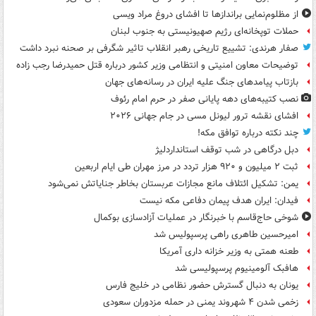
از مظلوم‌نمایی براندازها تا افشای دروغ مراد ویسی
حملات توپخانه‌ای رژیم صهیونیستی به جنوب لبنان
صفار هرندی: تشییع تاریخی رهبر انقلاب تاثیر شگرفی بر صحنه نبرد داشت
توضیحات معاون امنیتی و انتظامی وزیر کشور درباره قتل حمیدرضا رجب زاده
بازتاب پیامدهای جنگ علیه ایران در رسانه‌های جهان
نصب کتیبه‌های دهه پایانی صفر در حرم امام رئوف
افشای نقشه ترور لیونل مسی در جام جهانی ۲۰۲۶
چند نکته درباره توافق مکه!
دبل درگاهی در شب توقف استانداردلیژ
ثبت ۲ میلیون و ۹۲۰ هزار تردد در مرز مهران طی ایام اربعین
یمن: تشکیل ائتلاف مانع مجازات عربستان بخاطر جنایاتش نمی‌شود
فیدان: ایران هدف پیمان دفاعی مکه نیست
شوخی حاج‌قاسم با خبرنگار در عملیات آزادسازی بوکمال
امیرحسین طاهری راهی پرسپولیس شد
طعنه همتی به وزیر خزانه داری آمریکا
هافبک آلومینیوم پرسپولیسی شد
یونان به دنبال گسترش حضور نظامی در خلیج فارس
زخمی شدن ۴ شهروند یمنی در حمله مزدوران سعودی