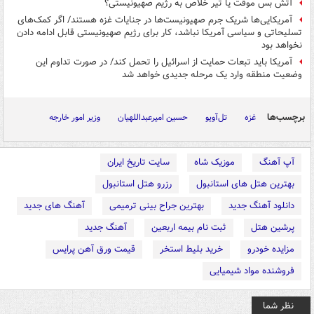
آتش بس موقت یا تیر خلاص به رژیم صهیونیستی؟
آمریکایی‌ها شریک جرم صهیونیست‌ها در جنایات غزه هستند/ اگر کمک‌های
تسلیحاتی و سیاسی آمریکا نباشد، کار برای رژیم صهیونیستی قابل ادامه دادن
نخواهد بود
آمریکا باید تبعات حمایت از اسرائیل را تحمل کند/ در صورت تداوم این
وضعیت منطقه وارد یک مرحله جدیدی خواهد شد
برچسب‌ها
غزه
تل‌آویو
حسین امیرعبداللهیان
وزیر امور خارجه
آپ آهنگ
موزیک شاه
سایت تاریخ ایران
بهترین هتل های استانبول
رزرو هتل استانبول
دانلود آهنگ جدید
بهترین جراح بینی ترمیمی
آهنگ های جدید
پرشین هتل
ثبت نام بیمه اربعین
آهنگ جدید
مزایده خودرو
خرید بلیط استخر
قیمت ورق آهن پرایس
فروشنده مواد شیمیایی
نظر شما