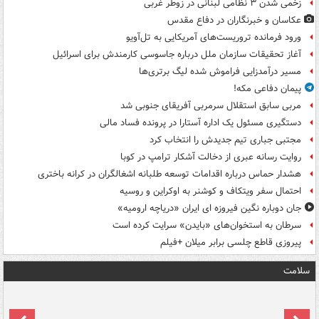
زخمی شدن ۳ نظامی لبنانی در زوطر غربی
عکاسان و خبرنگاران در دفاع مقدس
ورود فرمانده تروریست‌های آمریکایی به تل‌آویو
آغاز تحقیقات سازمان ملل درباره جاسوسی کارمندش برای اسرائیل
مسیر درآمدزایی فراموش شده لیگ برتری‌ها
پیمان دفاعی مکه!
مربی سابق استقلال سرمربی آفریقای جنوبی شد
دستگیری مسئول یک اداره آستارا در پرونده فساد مالی
مجتبی جباری تیم جدیدش را انتخاب کرد
روایت رسانه عبری از دخالت آشکار ترامپ در کوبا
هشدار حماس درباره اقدامات توسعه طلبانه اشغالگران در کرانه باختری
احتمال سفر ویتکاف و کوشنر به اوکراین و روسیه
جان دوباره نگین فیروزه ای ایران «دریاچه ارومیه»
سرطان به استخوان‌های «بایدن» سرایت کرده است
پیروزی قاطع چلسی برابر میلان +فیلم
سلامت