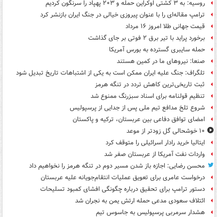
روسیه: به ۳ کشتی اوکراین حمله و ۲۰۳ پهپاد را سرنگون کردیم
ترامپ مقاله‌ای را با عنوان پیروزی خیالی در جنگ ایران بازنشر کرد
قیمت جهانی طلا امروز ۱۶ مرداد
برخورد پراید با تیر برق ۲ فوتی بر جای گذاشت
حمله سایبری گسترده به بورس آمریکا
صنعا: نیروهای ما در کمین‌ هستند
تلگراف: جنگ علیه ایران ممکن است به یکی از اشتباهات تاریخ تبدیل شود
ثبت تاریخی‌ترین کاهش تردد در تنگه هرمز
تنظیم قولنامه برای اسناد سبزرنگ ممنوع شد
شروع تلخ مدافع تیم ملی پس از جدایی از پرسپولیس
امضای توافق دفاعی بین عربستان، ترکیه و پاکستان
۱۰ خوشحالی گل زودتر از موعد
ایتالیا خرید رادار اسرائیلی را متوقف کرد
واردات نفت آمریکا از عربستان صفر شد
محسن رضایی: اجازه باز شدن مسیر دوم در تنگه هرمز را نخواهیم داد
درخواست عامری برای تعویق عملیات انتقام‌جویانه علیه عربستان
دستور ترامپ برای تحقیق درباره چگونگی افشای کمبود تسلیحات
ائتلاف سعودی مدعی حمله ارتش یمن به نجران شد
هشدار سرمربی پرسپولیس به جاسوس تیم