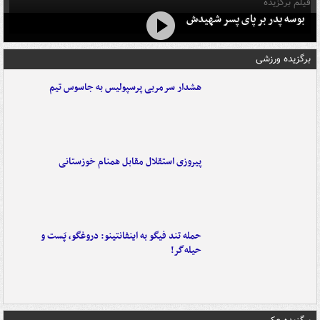
فیلم برگزیده
بوسه‌ پدر بر پای پسر شهیدش
برگزیده ورزشی
هشدار سرمربی پرسپولیس به جاسوس تیم
پیروزی استقلال مقابل همنام خوزستانی
حمله تند فیگو به اینفانتینو: دروغگو، پَست‌ و
حیله‌گر!