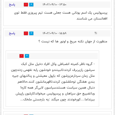
پاسخ
۱۳:۵۰ - ۱۴۰۲/۰۹/۱۰
7
3
پرسپولیس یک اسم یونانی هست جعلی هست تیم پیروزی فقط توی
افغانستان می شناسند
پاسخ
۱۵:۵۸ - ۱۴۰۲/۰۹/۱۰
Ti
1
1
منظورت از جهان نکنه مریخ و اونور ها که نیست ؟
1
0
- گروه ناظر،کمیته انضباطی وکل افراد دخیل مثل کبک
سرشون رازیربرف کردندتانبینندو خودشون رابه نفهمی زدندچون
مثل زمان سردارعزیزشون که باپول معیشتی و پنالتیهای جیره
بندی هفتگی توحلقشون کردندتاقهرمانشون کنند،حالاهم
دنبال همین سیاست هستندسیاسون لابی‌گر همه کاره!
وباتضییع حق سپاهان و پرسپولیس میخواندکارشون راپیش
ببرنداما....کورخوندند چون میگند :یه بارجستی ملخک...