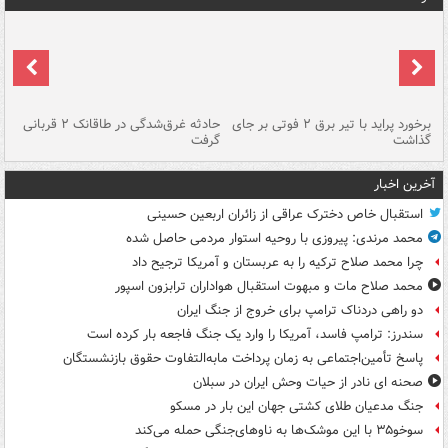
برخورد پراید با تیر برق ۲ فوتی بر جای
حادثه غرق‌شدگی در طاقانک ۲ قربانی
پد
گذاشت
گرفت
جس
آخرین اخبار
استقبال خاص دخترک عراقی از زائران اربعین حسینی
محمد مرندی: پیروزی با روحیه استوار مردمی حاصل شده
چرا محمد صلاح ترکیه را به عربستان و آمریکا ترجیح داد
محمد صلاح مات و مبهوت استقبال هواداران ترابزون اسپور
دو راهی دردناک ترامپ برای خروج از جنگ ایران
سندرز: ترامپ فاسد، آمریکا را وارد یک جنگ فاجعه بار کرده است
پاسخ تأمین‌اجتماعی به زمان پرداخت مابه‌التفاوت حقوق بازنشستگان
صحنه ای نادر از حیات وحش ایران در سبلان
جنگ مدعیان طلای کشتی جهان این بار در مسکو
سوخو۳۵ با این موشک‌ها به ناوهای‌جنگی حمله می‌کند