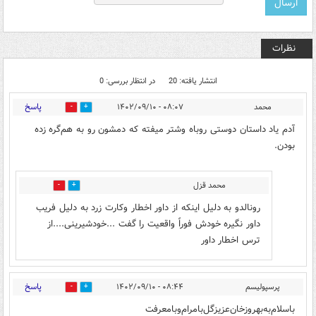
نظرات
انتشار یافته: 20
در انتظار بررسی: 0
پاسخ
محمد
۰۸:۰۷ - ۱۴۰۲/۰۹/۱۰
6
9
آدم‌ یاد داستان دوستی روباه و‌شتر میفته که دمشون رو به هم‌گره زده
بودن.
محمد قزل
5
4
رونالدو به دلیل اینکه از داور اخطار وکارت زرد به دلیل فریب
داور نگیره خودش فوراً واقعیت را گفت ...خودشیرینی....از
ترس اخطار داور
پاسخ
پرسپولیسم
۰۸:۴۴ - ۱۴۰۲/۰۹/۱۰
0
8
باسلام‌به‌بهروز‌خان‌عزیز‌گل‌‌بامرام‌وبامعرفت