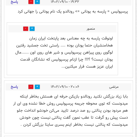
پاسخ
۱۹:۳۲ - ۱۴۰۲/۰۹/۱۰
2
1
پرسپولیس = پارسه به یونانی => رونالدو یک نام یونانی را جهانی کرد
منصور
0
1
اونوقت پارسه به چه معناس بعد پایتخت ایران زمان
هخامنشیان حتما یونان بوده .... راستی تخت جمشید رفتین
لوگوی روی پیراهن پرسپولیس و شیر های روی اون ......مال
یونان نیست؟ ؟!!! چرا ازنام پرسپولیس که نشانگان قدمت
ایران عزیز هست فرار میکنین...
پاسخ
مرتضی
۲۰:۰۶ - ۱۴۰۲/۰۹/۱۰
1
0
بابا زیاد بزرگش نکنید رونالدو بازیکن حرفه ای هستش بخاطر اینکه
میدونست که توی محوطه جریمه پرسپولیس روش خطا نشده وی ای ار
هم مردود بودن پنالتی رو صد درصد تایید می‌کن خودشو انداخت جلو
دست پیش رو گرفت تا عقب نمون گفت پنالتی نیست چون خودش
میدونست که پنالتی نیست بخاطر اینم یسری سایتا بزرگش کردن .