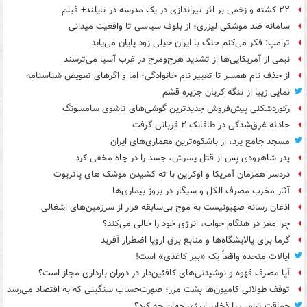
۲۲ کشته و زخمی بر اثر تیراندازی در یک مدرسه در تایلند+ فیلم
سامانه ضد موشکی لیزری؛ از بلوف سیاسی تا واقعیت میدانی
ترامپ: فکر می‌کنم جنگ با ایران خیلی زود پایان می‌یابد
نیمی از آمریکایی‌ها از تشدید هرج‌ومرج در غرب آسیا می‌ترسند
از حذف نام همسر تا تغییر نام خانوادگی؛ اما و اگرهای تعویض شناسنامه
نمایی زیبا از تنگه کریان جزیره قشم
رکوردشکنی پیش‌فروش جدیدترین گوشی‌های تاشوی سامسونگ
حادثه غرق‌شدگی در طاقانک ۲ قربانی گرفت
مسجد جامع یزد، از باشکوه‌ترین معماری‌های ایران
پدر شاهرودی پس از قتل پسرش، جسد را در چاه مخفی کرد
دردسر همزمان آمریکا و اوکراین با ته کشیدن موشک های پاتریوت
آثار مخرب مصرف الکل و سیگار در بروز بیماری‌ها
اذعان رسانه صهیونیست به موج بی‌سابقه فرار از سرزمین‌های اشغالی
چرا مغز در هنگام خواب، انرژی خود را خالی می‌کند؟
گرما برای پالایشگاه‌ها و منابع برق اروپا اضطرار آفرید
ایالات متحده واقعاً یک «ببر کاغذی» است!
آیا مصرف قهوه و نوشیدنی‌های کافئین‌دار در دوران بارداری مجاز است؟
توقف طولانی کامیون‌ها پشت مرز؛ صورت‌حساب سنگینی که به اقتصاد می‌رسد
حماقت ترامپ با ذخایر انرژی جهان چه کرد؟