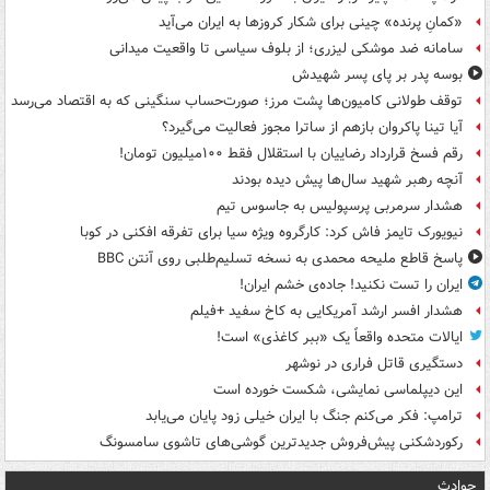
«کمانِ پرنده» چینی برای شکار کروزها به ایران می‌آید
سامانه ضد موشکی لیزری؛ از بلوف سیاسی تا واقعیت میدانی
بوسه‌ پدر بر پای پسر شهیدش
توقف طولانی کامیون‌ها پشت مرز؛ صورت‌حساب سنگینی که به اقتصاد می‌رسد
آیا تینا پاکروان بازهم از ساترا مجوز فعالیت می‌گیرد؟
رقم فسخ قرارداد رضاییان با استقلال فقط ۱۰۰میلیون تومان!
آنچه رهبر شهید سال‌ها پیش دیده بودند
هشدار سرمربی پرسپولیس به جاسوس تیم
نیویورک تایمز فاش کرد: کارگروه ویژه سیا برای تفرقه افکنی در کوبا
پاسخ قاطع ملیحه محمدی به نسخه تسلیم‌طلبی روی آنتن BBC
ایران را تست نکنید! جاده‌ی خشم ایران!
هشدار افسر ارشد آمریکایی به کاخ سفید +فیلم
ایالات متحده واقعاً یک «ببر کاغذی» است!
دستگیری قاتل فراری در نوشهر
این دیپلماسی نمایشی، شکست خورده است
ترامپ: فکر می‌کنم جنگ با ایران خیلی زود پایان می‌یابد
رکوردشکنی پیش‌فروش جدیدترین گوشی‌های تاشوی سامسونگ
حوادث