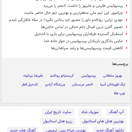
پرسپولیس طارمی و علیپور را داشت، النصر را می‌برد
چراغپور: این تیم ملی منظم‌ترین و بهترین تیم حال حاضر ماست
مهدی ترابی: رونالدو داور را مجبور کرد پنالتی نگیرد/ در مکه غافل‌گیر شدم
تصویر گلزن دربی فینال جام حذفی در لباس حاجی‌ها
استقبال گسترده طرفداران پرسپولیس برای بازی با الدحیل
عکس یادگاری بازیکنان پرسپولیس در جوار خانه خدا
کاهش قیمت پرسپولیسی‌ها و رشد سپاهانی‌ها
برچسب‌ها
بهروز سلطانی
پرسپولیس
کریستیانو رونالدو
علیرضا بیرانوند
لیگ قهرمانان آسیا
النصر عربستان
ورزشگاه آزادی
الدحیل قطر
توپ طلا
آپ آهنگ
موزیک شاه
سایت تاریخ ایران
بهترین هتل های استانبول
رزرو هتل استانبول
دانلود آهنگ جدید
بهترین جراح بینی ترمیمی
آهنگ های جدید