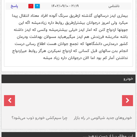
پاسخ
ناشناس
۲۱:۱۹ - ۱۴۰۲/۰۹/۱۰
0
0
بیماری ایدز درسالهای گذشته ازطریق سرنگ آلوده افراد معتاد انتقال پیدا
میکرد ولی امروز درجوانان بیشترازطریق روابط داره زیادمیشه اگه این
جوونها ازدواج کنن که امار ایدز خیلی بیشترمیشه وکسی که ایدز داشته
باشه مادربشه فرزندش هم ایدز میگیرهباید مسولان بهداشت ودرمان
کشور درمدارس دانشگاهها که تجمع جوانان هست اطلاع رسانی درست
انجام بدن سالهای قبل کسانی که ازدواج نمیکردن هرگز روابط عیرازدواج
نداشتن آمار کم بود اما الان درجوانان داره زیاد میشه
خودرو
خودروهای جدید شیائومی در راه بازار
چرا سیم‌کشی خودرو ذوب می‌شود؟
شو
این مطالب را از دست ندهید....