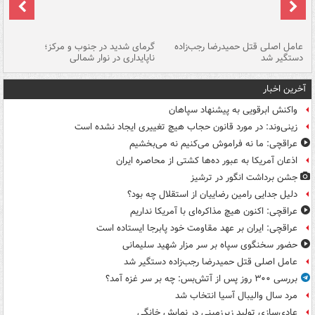
عامل اصلی قتل حمیدرضا رجب‌زاده
گرمای شدید در جنوب و مرکز؛
جا
دستگیر شد
ناپایداری در نوار شمالی
مر
آخرین اخبار
واکنش ابرقویی به پیشنهاد سپاهان
زینی‌وند: در مورد قانون حجاب هیچ تغییری ایجاد نشده است
عراقچی: ما نه فراموش می‌کنیم نه می‌بخشیم
اذعان آمریکا به عبور ده‌ها کشتی از محاصره ایران
جشن برداشت انگور در ترشیز
دلیل جدایی رامین رضاییان از استقلال چه بود؟
عراقچی: اکنون هیچ مذاکره‌ای با آمریکا نداریم
عراقچی: ایران بر عهد مقاومت خود پابرجا ایستاده است
حضور سخنگوی سپاه بر سر مزار شهید سلیمانی
عامل اصلی قتل حمیدرضا رجب‌زاده دستگیر شد
بررسی ۳۰۰ روز پس از آتش‌بس: چه بر سر غزه آمد؟
مرد سال والیبال آسیا انتخاب شد
عادی‌سازی تولید زیرزمینی در نمایش خانگی