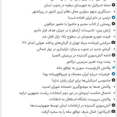
حمله اسرائیل به شهرستان نبطیه در جنوب لبنان
دستگیری متهم متواری مخل نظام ارزی کشور در پیرانشهر
ترامپ در دام ایران افتاده است!
رونمایی از کتاب محرم و عاشورا با حضور عراقچی
ارتش یمن: تاسیسات آرامکو را در جیزان هدف قرار دادیم
قیمت خودرو همچنان در سطوح بالا؛ بازار قفل شد
سرکشی فرمانده سپاه تهران از گردان‌های پدافند هوایی لشکر ۲۷
گرمای شدید در جنوب و مرکز؛ ناپایداری در نوار شمالی
ادامه آتش‌سوزی گسترده در بریتیش کلمبیا
پشت پرده تغییر سرمربی تراکتور
واکنش کارتونیست سوری به توافق مکه
فرضیات درباره ایران مضحک و غیرواقع‌بینانه بود!
جاسوسی اسرائیلی‌ها برای ایران پایان ندارد!
واکنش صنعا به موضع‌گیری خصمانه شورای امنیت
احتمال شکست اردوغان در دور دوم انتخابات ریاست جمهوری ترکیه
واکنش سرپرست باشگاه استقلال به انتقادات
آتش‌سوزی گسترده در ارتفاعات لبنان توسط صهیونیست‌ها
کاریکاتور/ کمال شرف توافق مکه را به سخره گرفت