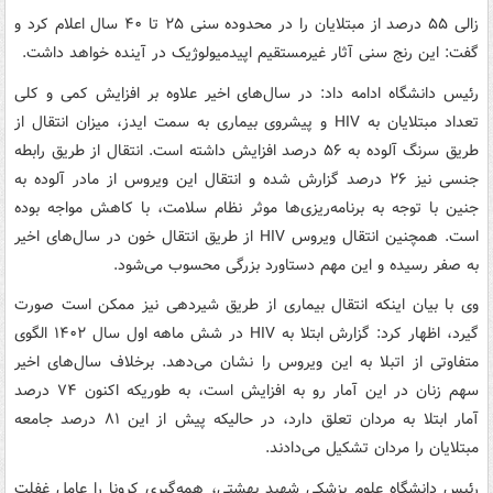
زالی ۵۵ درصد از مبتلایان را در محدوده سنی ۲۵ تا ۴۰ سال اعلام کرد و
گفت: این رنج سنی آثار غیرمستقیم اپیدمیولوژیک در آینده خواهد داشت.
رئیس دانشگاه ادامه داد: در سال‌های اخیر علاوه بر افزایش کمی و کلی
تعداد مبتلایان به HIV و پیشروی بیماری به سمت ایدز، میزان انتقال از
طریق سرنگ آلوده به ۵۶ درصد افزایش داشته است. انتقال از طریق رابطه
جنسی نیز ۲۶ درصد گزارش شده و انتقال این ویروس از مادر آلوده به
جنین با توجه به برنامه‌ریزی‌ها موثر نظام سلامت، با کاهش مواجه بوده
است. همچنین انتقال ویروس HIV از طریق انتقال خون در سال‌های اخیر
به صفر رسیده و این مهم دستاورد بزرگی محسوب می‌شود.
وی با بیان اینکه انتقال بیماری از طریق شیردهی نیز ممکن است صورت
گیرد، اظهار کرد: گزارش ابتلا به HIV در شش ماهه اول سال ۱۴۰۲ الگوی
متفاوتی از اتبلا به این ویروس را نشان می‌دهد. برخلاف سال‌های اخیر
سهم زنان در این آمار رو به افزایش است، به طوریکه اکنون ۷۴ درصد
آمار ابتلا به مردان تعلق دارد، در حالیکه پیش از این ۸۱ درصد جامعه
مبتلایان را مردان تشکیل می‌دادند.
رئیس دانشگاه علوم پزشکی شهید بهشتی، همه‌گیری کرونا را عامل غفلت