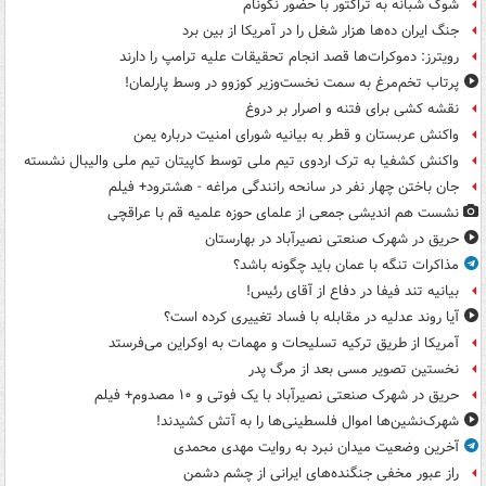
شوک شبانه به تراکتور با حضور نکونام
جنگ ایران ده‌ها هزار شغل را در آمریکا از بین برد
رویترز: دموکرات‌ها قصد انجام تحقیقات علیه ترامپ را دارند
پرتاب تخم‌مرغ به سمت نخست‌وزیر کوزوو در وسط پارلمان!
نقشه کشی برای فتنه و اصرار بر دروغ
واکنش عربستان و قطر به بیانیه شورای امنیت درباره یمن
واکنش کشفیا به ترک اردوی تیم ملی توسط کاپیتان تیم ملی والیبال نشسته
جان باختن چهار نفر در سانحه رانندگی مراغه - هشترود+ فیلم
نشست هم اندیشی جمعی از علمای حوزه علمیه قم با عراقچی
حریق در شهرک صنعتی نصیرآباد در بهارستان
مذاکرات تنگه با عمان باید چگونه باشد؟
بیانیه تند فیفا در دفاع از آقای رئیس!
آیا روند عدلیه در مقابله با فساد تغییری کرده است؟
آمریکا از طریق ترکیه تسلیحات و مهمات به اوکراین می‌فرستد
نخستین تصویر مسی بعد از مرگ پدر
حریق در شهرک صنعتی نصیرآباد با یک فوتی و ۱۰ مصدوم+ فیلم
شهرک‌نشین‌ها اموال فلسطینی‌ها را به آتش کشیدند!
آخرین وضعیت میدان نبرد به روایت مهدی محمدی
راز عبور مخفی جنگنده‌های ایرانی از چشم دشمن