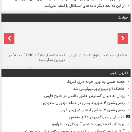
از این به بعد دیگر نامه‌های استقلال را امضا نمی‌کنم
حوادث
ای
هشدار نسبت به وفوع تندباد در تهران
لحظه انفجار جایگاه CNG "صحنه" در
دس
دوربین مداربسته
ات
آخرین اخبار
طعنه همتی به وزیر خزانه داری آمریکا
هافبک آلومینیوم پرسپولیسی شد
یونان به دنبال گسترش حضور نظامی در خلیج فارس
زخمی شدن ۴ شهروند یمنی در حمله مزدوران سعودی
زخمی شدن ۳ نظامی لبنانی در زوطر غربی
عکاسان و خبرنگاران در دفاع مقدس
ورود فرمانده تروریست‌های آمریکایی به تل‌آویو
آغاز تحقیقات سازمان ملل درباره جاسوسی کارمندش برای اسرائیل