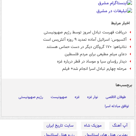
اخبار مرتبط
دریافت فهرست تبادل امروز توسط رژیم صهیونیستی
آکسیوس: اسرائیل آماده تمدید ۹ روزه آتش‌بس است
نتانیاهو: ۱۷۰ گروگان دیگر در دست حماس هستند
دعای میثم مطیعی برای مردم فلسطین
دیدار رؤسای سیا و موساد در قطر درباره غزه
مرحله چهارم تبادل اسرا انجام شد+ فیلم
برچسب‌ها
طوفان الاقصی
نوار غزه
غزه
صهیونیست
رژیم صهیونیستی
توافق مبادله اسرا
آپ آهنگ
موزیک شاه
سایت تاریخ ایران
بهترین هتل های استانبول
رزرو هتل استانبول