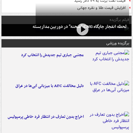
قیمت نفت برنت به ۷۹ دلار رسید
افزایش قیمت طلا و نقره جهانی
فیلم برگزیده
لحظه انفجار جایگاه CNG "صحنه" در دوربین مداربسته
برگزیده ورزشی
مجتبی جباری تیم جدیدش را انتخاب کرد
دلیل مخالفت AFC با میزبانی آبی‌ها در عراق
اخراج بدون تعارف در انتظار فرد خاطی پرسپولیس