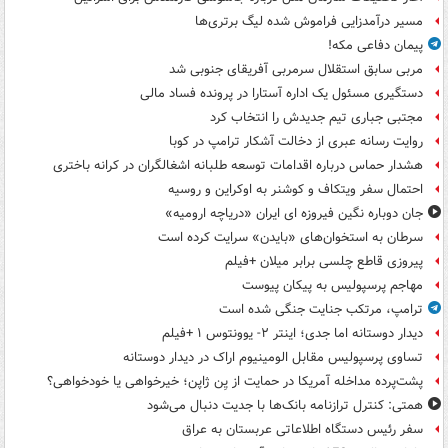
مسیر درآمدزایی فراموش شده لیگ برتری‌ها
پیمان دفاعی مکه!
مربی سابق استقلال سرمربی آفریقای جنوبی شد
دستگیری مسئول یک اداره آستارا در پرونده فساد مالی
مجتبی جباری تیم جدیدش را انتخاب کرد
روایت رسانه عبری از دخالت آشکار ترامپ در کوبا
هشدار حماس درباره اقدامات توسعه طلبانه اشغالگران در کرانه باختری
احتمال سفر ویتکاف و کوشنر به اوکراین و روسیه
جان دوباره نگین فیروزه ای ایران «دریاچه ارومیه»
سرطان به استخوان‌های «بایدن» سرایت کرده است
پیروزی قاطع چلسی برابر میلان +فیلم
مهاجم پرسپولیس به پیکان پیوست
ترامپ، مرتکب جنایت جنگی شده است
دیدار دوستانه اما جدی؛ اینتر ۲- یوونتوس ۱ +فیلم
تساوی پرسپولیس مقابل الومینیوم اراک در دیدار دوستانه
پشت‌پرده مداخله آمریکا در حمایت از یِن ژاپن؛ خیرخواهی یا خودخواهی؟
همتی: کنترل ترازنامه بانک‌ها با جدیت دنبال می‌شود
سفر رئیس دستگاه اطلاعاتی عربستان به عراق