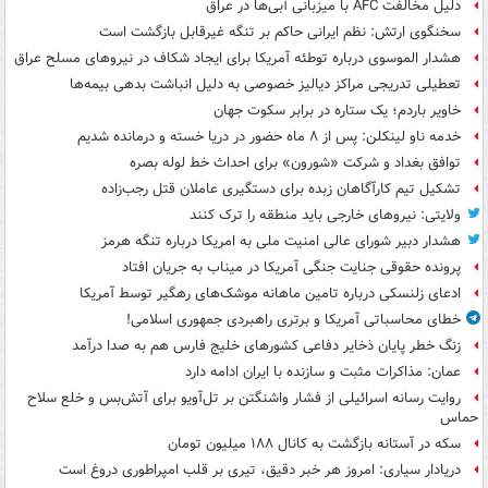
دلیل مخالفت AFC با میزبانی آبی‌ها در عراق
سخنگوی ارتش: نظم ایرانی حاکم بر تنگه غیرقابل بازگشت است
هشدار الموسوی درباره توطئه آمریکا برای ایجاد شکاف در نیروهای مسلح عراق
تعطیلی تدریجی مراکز دیالیز خصوصی به دلیل انباشت بدهی بیمه‌ها
خاویر باردم؛ یک ستاره در برابر سکوت جهان
خدمه ناو لینکلن: پس از ۸ ماه حضور در دریا خسته و درمانده‌ شدیم
توافق بغداد و شرکت «شورون» برای احداث خط لوله بصره
تشکیل تیم کارآگاهان زبده برای دستگیری عاملان قتل رجب‌زاده
ولایتی: نیروهای خارجی باید منطقه را ترک کنند
هشدار دبیر شورای عالی امنیت ملی به امریکا درباره تنگه هرمز
پرونده حقوقی جنایت جنگی آمریکا در میناب به جریان افتاد
ادعای زلنسکی درباره تامین ماهانه موشک‌های رهگیر توسط آمریکا
خطای محاسباتی آمریکا و برتری راهبردی جمهوری اسلامی!
زنگ خطر پایان ذخایر دفاعی کشورهای خلیج فارس هم به صدا درآمد
عمان: مذاکرات مثبت و سازنده با ایران ادامه دارد
روایت رسانه اسرائیلی از فشار واشنگتن بر تل‌آویو برای آتش‌بس و خلع سلاح
حماس
سکه در آستانه بازگشت به کانال ۱۸۸ میلیون تومان
دریادار سیاری: امروز هر خبر دقیق، تیری بر قلب امپراطوری دروغ است