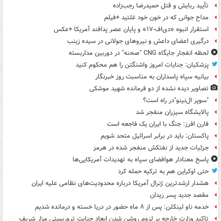
تأیید ربایش و قتل حمیدرضا رجب‌زاده
مداح جوانی که در خون خود غلتید +فیلم
استقرار انبوه «دی‌اف‑۱۷» و پایان عصر پدافند آمریکا +عکس
درگیری اعضای داعش و نیروهای جولانی در سیده زینب
لحظه انفجار جایگاه CNG "صحنه" در دوربین مداربسته
پزشکیان: جنایات امروز واشنگتن را هم محکوم کنید
بیانیه سپاه پاسداران به مناسبت روز خبرنگار
تصاویر دیده‌ نشده از دو فرمانده شهید موشکی
"سوپر ال‌نینو"در راه است؟
پالایشگاه سیزران منفجر شد
فارن افرز: جنگ با ایران یک فاجعه است
پاکستان: باید در برابر اسرائیل متحد شویم
جزئیات جدید از نفتکش منفجر شده در هرمز
پاسخ معنادار هوافضای سپاه به تهدیدات آمریکایی‌ها
حتی اوکراین هم به ترکیه حمله کرد
هشدار ارشدترین ژنرال آمریکا درباره محدودیت‌های نظامی علیه ایران
مقصد جدید پسر زیدان
خدمه ناو لینکلن: پس از ۸ ماه حضور در دریا خسته و درمانده‌ شدیم
تاکید وزارت خارجه بر لزوم روشن شدن ابعاد جنایت تروریستی مزار شریف