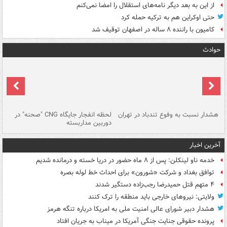
از این به بعد دیگر نامه‌های استقلال را امضا نمی‌کنم
حتی اوکراین هم به ترکیه حمله کرد
کامیون با راننده ۸ ساله در اصفهان توقیف شد
حوادث
ای
هشدار نسبت به وفوع تندباد در تهران
لحظه انفجار جایگاه CNG "صحنه" در
دس
دوربین مداربسته
ات
آخرین اخبار
خدمه ناو لینکلن: پس از ۸ ماه حضور در دریا خسته و درمانده‌ شدیم
توافق بغداد و شرکت «شورون» برای احداث خط لوله بصره
۴ متهم قتل حمیدرضا رجب‌زاده دستگیر شدند
ولایتی: نیروهای خارجی باید منطقه را ترک کنند
هشدار دبیر شورای عالی امنیت ملی به امریکا درباره تنگه هرمز
پرونده حقوقی جنایت جنگی آمریکا در میناب به جریان افتاد