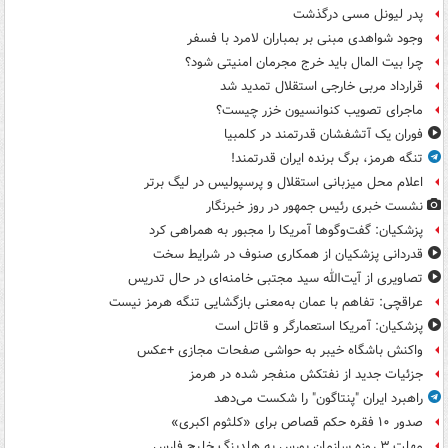
پدر لیونل مسی درگذشت
وجود شواهدی مبنی بر بمباران لامرد با فسفر
چرا بیت المال باید خرج مجرمان امنیتی شود؟
قرارداد مربی خارجی استقلال تمدید شد
ماجرای تصویب کنوانسیون خزر چیست؟
فوران یک آتشفشان قدرتمند در کلمبیا
تنگه هرمز، برگ برنده ایران قدرتمند!
اعلام محل میزبانی استقلال و پرسپولیس در لیگ برتر
نشست خبری رئیس جمهور در روز خبرنگار
پزشکیان: گفت‌وگوها آمریکا را مجبور به همراهی کرد
قدردانی پزشکیان از همکاری صنوف در شرایط سخت
تصاویری از آیت‌الله سید مجتبی خامنه‌ای در حال تدریس
عراقچی: تفاهم با عمان به‌معنی بازگشایی تنگه هرمز نیست
پزشکیان: آمریکا استعمارگر و قاتل است
واکنش باشگاه خیبر به حواشی صفحات مجازی +عکس
جزئیات جدید از نفتکش منفجر شده در هرمز
راهبرد ایران "پنتاگون" را شکست می‌دهد
صدور ۱۰ فقره حکم قصاص برای «کلثوم اکبری»
مهلت ۳ روزه سازمان بورس به هلدینگ خلیج فارس