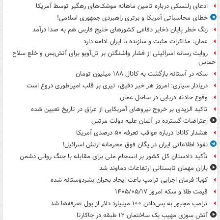
ادعای زلنسکی درباره تامین ماهانه موشک‌های رهگیر توسط آمریکا
خطای محاسباتی آمریکا و برتری راهبردی جمهوری اسلامی!
زنگ خطر پایان ذخایر دفاعی کشورهای خلیج فارس هم به صدا درآمد
عمان: مذاکرات مثبت و سازنده با ایران ادامه دارد
روایت رسانه اسرائیلی از فشار واشنگتن بر تل‌آویو برای آتش‌بس و خلع سلاح
حماس
سکه در آستانه بازگشت به کانال ۱۸۸ میلیون تومان
دریادار سیاری: امروز هر خبر دقیق، تیری بر قلب امپراطوری دروغ است
وقوع حادثه دریایی در ساحل عمان
تاکید الزیدی بر خروج نیروهای آمریکایی از عراق در تاریخ تعیین شده
اعتراضات گسترده در آلمان علیه دولت مرتس
هشدار کانادا درباره عواقب تعرفه ۵۰ درصدی آمریکا
نفوذ اطلاعاتی ایران در یگان فوق محرمانه ارتش اسرائیل!
تأکید دادستان کل کشور بر انسجام ملی برای مقابله با جنگ روانی دشمن
باران مهمان تابستانی ارتفاعات دماوند شد
کوبا: فرمان اجرایی ترامپ باعث ایجاد بحران بشردوستانه شده
قیمت طلا و سکه امروز ۱۴۰۵/۰۵/۱۷
ترامپ مجبور به پس‌دادن ۱۰۰ میلیارد دلار از پول تعرفه‌ها شد
آتش سوزی مهیب یک ساختمان ۱۲ طبقه در جاکارتا