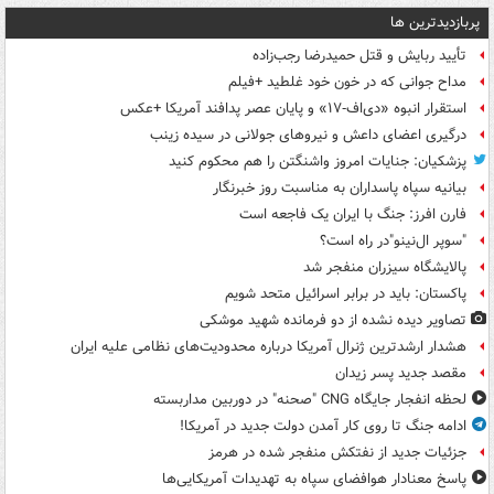
پربازدیدترین ها
تأیید ربایش و قتل حمیدرضا رجب‌زاده
مداح جوانی که در خون خود غلطید +فیلم
استقرار انبوه «دی‌اف‑۱۷» و پایان عصر پدافند آمریکا +عکس
درگیری اعضای داعش و نیروهای جولانی در سیده زینب
پزشکیان: جنایات امروز واشنگتن را هم محکوم کنید
بیانیه سپاه پاسداران به مناسبت روز خبرنگار
فارن افرز: جنگ با ایران یک فاجعه است
"سوپر ال‌نینو"در راه است؟
پالایشگاه سیزران منفجر شد
پاکستان: باید در برابر اسرائیل متحد شویم
تصاویر دیده‌ نشده از دو فرمانده شهید موشکی
هشدار ارشدترین ژنرال آمریکا درباره محدودیت‌های نظامی علیه ایران
مقصد جدید پسر زیدان
لحظه انفجار جایگاه CNG "صحنه" در دوربین مداربسته
ادامه جنگ تا روی کار آمدن دولت جدید در آمریکا!
جزئیات جدید از نفتکش منفجر شده در هرمز
پاسخ معنادار هوافضای سپاه به تهدیدات آمریکایی‌ها