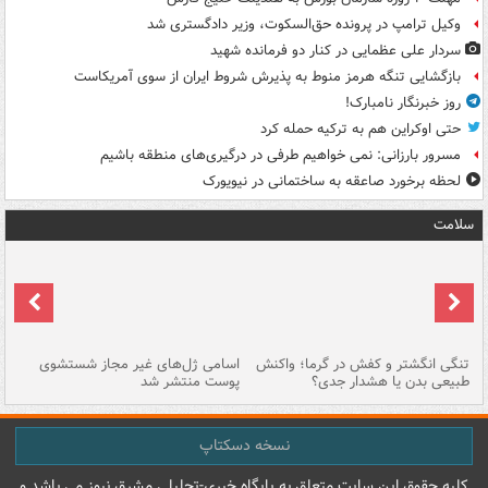
وکیل ترامپ در پرونده حق‌السکوت، وزیر دادگستری شد
سردار علی عظمایی در کنار دو فرمانده شهید
بازگشایی تنگه هرمز منوط به پذیرش شروط ایران از سوی آمریکاست
روز خبرنگار نامبارک!
حتی اوکراین هم به ترکیه حمله کرد
مسرور بارزانی: نمی خواهیم طرفی در درگیری‌های منطقه باشیم
لحظه برخورد صاعقه به ساختمانی در نیویورک
سلامت
تنگی انگشتر و کفش در گرما؛ واکنش
اسامی ژل‌های غیر مجاز شستشوی
مر
طبیعی بدن یا هشدار جدی؟
پوست منتشر شد
نسخه دسکتاپ
کليه حقوق اين سايت متعلق به پایگاه خبري-تحليلي مشرق نيوز می باشد و