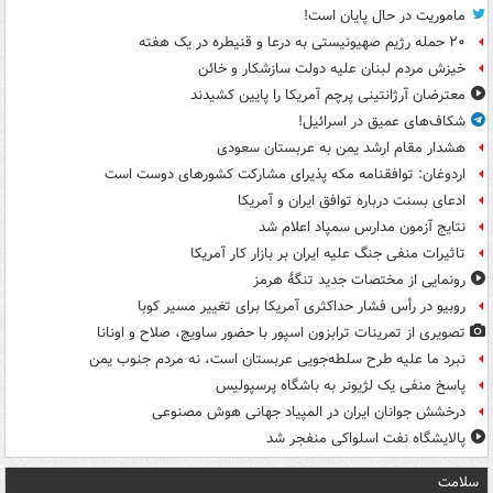
ماموریت در حال پایان است!
۲۰ حمله رژیم صهیونیستی به درعا و قنیطره در یک هفته
خیزش مردم لبنان علیه دولت سازشکار و خائن
معترضان آرژانتینی پرچم آمریکا را پایین کشیدند
شکاف‌های عمیق در اسرائیل!
هشدار مقام ارشد یمن به عربستان سعودی
اردوغان: توافقنامه مکه پذیرای مشارکت کشورهای دوست است
ادعای بسنت درباره توافق ایران و آمریکا
نتایج آزمون مدارس سمپاد اعلام شد
تاثیرات منفی جنگ علیه ایران بر بازار کار آمریکا
رونمایی از مختصات جدید تنگۀ هرمز
روبیو در رأس فشار حداکثری آمریکا برای تغییر مسیر کوبا
تصویری از تمرینات ترابزون اسپور با حضور ساویچ، صلاح و اونانا
نبرد ما علیه طرح سلطه‌جویی عربستان است، نه مردم جنوب یمن
پاسخ منفی یک لژیونر به باشگاه پرسپولیس
درخشش جوانان ایران در المپیاد جهانی هوش مصنوعی
پالایشگاه نفت اسلواکی منفجر شد
سلامت