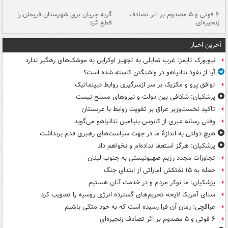
۶ فوتی و ۵ مصدوم بر اثر تصادف
گربه جریان برق شهرستان فریمان را
رگ
زنجیره‌ای
قطع کرد
آخرین اخبار
نیویورک تایمز: غرب تمایلی به تجهیز اوکراین به موشک‌های رهگیر ندارد
آیا از نفوذ نتانیاهو در واشنگتن کاسته شده است؟
توافق پرو و مکزیک بر سر ازسرگیری روابط دیپلماتیک
پزشکیان: شکافی بین دولت و نیروهای مسلح نیست
تاکید نخست‌وزیر عراق بر تقویت روابط با عربستان
وقتی رسانه عبری از کابوس بنیامین نتانیاهو می‌گوید
هیچ دولتی به اندازۀ ما در جهت سیاست‌های رهبری قدم برنداشت
پزشکیان: هرگز استعفا نداده‌ام و نخواهم داد
تجاوزات مجدد رژیم صهیونیستی به جنوب لبنان
حمله به ۱۵ نفتکش‌ اماراتی از ابتدای جنگ
پزشکیان: ما نوکر مردم و در خدمت آنان هستیم
سنای آمریکا لایحه تحریم‌های گسترده انرژی روسیه را تصویب کرد
عراقچی: زمان آن فرا رسیده است که به خود متکی باشیم
۶ فوتی و ۵ مصدوم بر اثر تصادف زنجیره‌ای