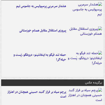
هشدار سرمربی پرسپولیس به جاسوس تیم
پیروزی استقلال مقابل همنام خوزستانی
حمله تند فیگو به اینفانتینو: دروغگو، پَست‌ و
حیله‌گر!
برگزیده عکس
پرچم سیاه بر فراز گنبد حسینی همچنان در اهتزاز
است