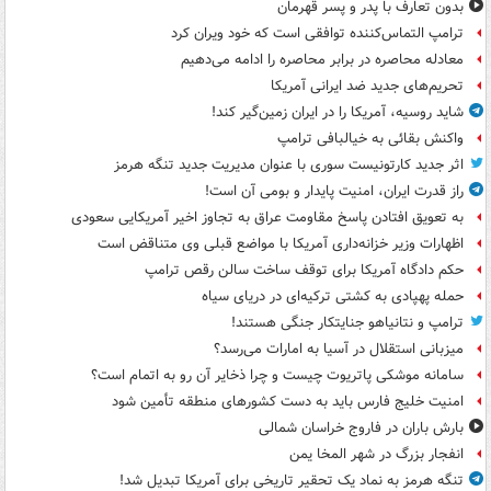
بدون تعارف با پدر و پسر قهرمان
ترامپ التماس‌کننده توافقی است که خود ویران کرد
معادله محاصره در برابر محاصره را ادامه می‌دهیم
تحریم‌های جدید ضد ایرانی آمریکا
شاید روسیه، آمریکا را در ایران زمین‌گیر کند!
واکنش بقائی به خیالبافی ترامپ
اثر جدید کارتونیست سوری با عنوان مدیریت جدید تنگه هرمز
راز قدرت ایران، امنیت پایدار و بومی آن است!
به تعویق افتادن پاسخ مقاومت عراق به تجاوز اخیر آمریکایی سعودی
اظهارات وزیر خزانه‌داری آمریکا با مواضع قبلی وی متناقض است
حکم دادگاه آمریکا برای توقف ساخت سالن رقص ترامپ
حمله پهپادی به کشتی ترکیه‌ای در دریای سیاه
ترامپ و نتانیاهو جنایتکار جنگی هستند!
میزبانی استقلال در آسیا به امارات می‌رسد؟
سامانه موشکی پاتریوت چیست و چرا ذخایر آن رو به اتمام است؟
امنیت خلیج فارس باید به دست کشورهای منطقه تأمین شود
بارش باران در فاروج خراسان شمالی
انفجار بزرگ در شهر المخا یمن
تنگه هرمز به نماد یک تحقیر تاریخی برای آمریکا تبدیل شد!