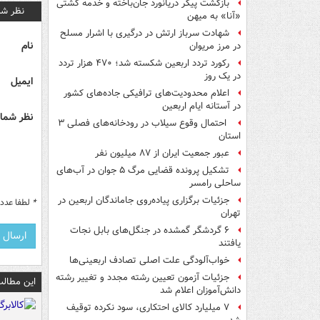
بازگشت پیکر دریانورد جان‌باخته و خدمه کشتی
نظر شم
«آنا» به میهن
شهادت سرباز ارتش در درگیری با اشرار مسلح
نام
در مرز مریوان
رکورد تردد اربعین شکسته شد؛ ۴۷۰ هزار تردد
در یک روز
ایمیل
اعلام محدودیت‌های ترافیکی جاده‌های کشور
در آستانه ایام اربعین
نظر شما 
احتمال وقوع سیلاب در رودخانه‌های فصلی ۳
استان
عبور جمعیت ایران از ۸۷ میلیون نفر
تشکیل پرونده قضایی مرگ ۵ جوان در آب‌های
ساحلی رامسر
جزئیات برگزاری پیاده‌روی جاماندگان اربعین در
*
لطفا عدد م
تهران
۶ گردشگر گمشده در جنگل‌های بابل نجات
یافتند
خواب‌آلودگی علت اصلی تصادف اربعینی‌ها
جزئیات آزمون تعیین رشته مجدد و تغییر رشته
این مطالب
دانش‌آموزان اعلام شد
۷ میلیارد کالای احتکاری، سود نکرده توقیف