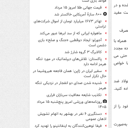
قواعد بازی است
ده و در
قیمت جهانی طلا امروز ۱۵ مرداد
ت مفید
۸۰۰ سازۀ آمریکایی خاکستر شد
تهاتر ۱۶۷۳ میلیارد تومان از اموال شرکت‌های
تراستی
مصرف
ماهواره ایرانی که از سد ابرها عبور می‌کند
آجورلو: ایجاد دوقطبی «جنگ و صلح‌» بازی
همراه با
دشمن است
ده مجدد
کالابرگ ۳ گروه شارژ شد
 حتی می
پاکستان: تلاش‌های دیپلماتیک در مورد تنگه
ها خواص
هرمز ادامه دارد
سفیر ایران در ژاپن: همان فاجعه هیروشیما در
حال تکرار است
ولاد ضد
شنیده شدن صدای دو انفجار در نزدیکی تنگه
ه کنید.
هرمز
تکذیب شایعه معافیت سربازان فراری
روزنامه‌های ورزشی امروز پنج‌شنبه ۱۵ مرداد
د را از
۱۴۰۵
دستگیری ۶ نفر در بهشهر به اتهام تشویش
اذهان عمومی
 به‌صورت
فیفا توهین‌کنندگان به اینفانتینو را تهدید کرد