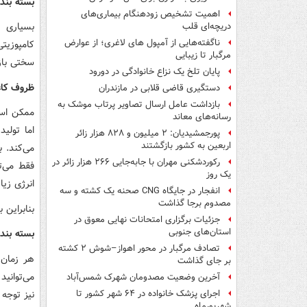
بسته بند
اهمیت تشخیص زودهنگام بیماری‌های
بسیاری ا
دریچه‌ای قلب
ناگفته‌هایی از آمپول های لاغری؛ از عوارض
کامپوزیت
مرگبار تا زیبایی
سختی باز
پایان تلخ یک نزاع خانوادگی در دورود
ظروف کا
دستگیری قاضی قلابی در مازندران
بازداشت عامل ارسال تصاویر پرتاب موشک به
ممکن است
رسانه‌های معاند
اما تولی
پورجمشیدیان: ۲ میلیون و ۸۲۸ هزار زائر
اربعین به کشور بازگشتند
می‌کند. 
رکوردشکنی مهران با جابه‌جایی ۲۶۶ هزار زائر در
فقط می‌ت
یک روز
انرژی زی
انفجار در جایگاه CNG صحنه یک کشته و سه
مصدوم برجا گذاشت
بنابراین 
جزئیات برگزاری امتحانات نهایی معوق در
استان‌های جنوبی
بسته بند
تصادف مرگبار در محور اهواز–شوش ۲ کشته
هر زمان 
بر جای گذاشت
می‌توانی
آخرین وضعیت مصدومان شهرک شمس‌آباد
نیز توجه 
اجرای پزشک خانواده در ۶۴ شهر کشور تا
شهریورماه