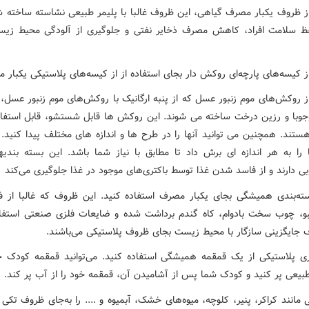
از ظروف یکبار مصرف گیاهی، این ظروف غالبا با پلیمر طبیعی نشاسته ساخته ش
 سلامت افراد، کاهش مصرف ذخایر نفتی و جلوگیری از آلودگی محیط زیس
ز کیسه‌های پارچه‌ای روکش دار بجای استفاده از از کیسه‌های پلاستیکی یکبار 
ز روکش‌های موم زنبور عسل که از پنبه ارگانیک با روکش‌های موم زنبور عسل، 
وبا و رزین درخت ساخته می شوند. این روکش ها قابل شستشو، قابل استفا
 هستند. همچنین می توانید آنها را در طرح ها و اندازه های مختلف پیدا کنید.
ا را به هر اندازه ای برش داد تا مطابق با نیاز شما باشد. این بسته بندی
ی دارند و از فاسد شدن غذا توسط باکتری‌های موجود در غذا جلوگیری می‌کند
ه‌بندی همیشگی بجای یکبار مصرف استفاده کنید. این ظروف که غالبا از ف
بو، چوب سخت بادوام، کاه گندم برداشت شده و ضایعات فلزی صنعتی استفاد
 جایگزینی سازگار با محیط زیست بجای ظروف پلاستیکی می‌باشند.
ی پلاستیکی از یک قمقمه همیشگی استفاده کنید. می‌توانید قمقمه کودک خو
طبیعی پر کنید و کودک شما پس از آشامیدن آن، قمقمه خود را از آب پر کند.
مانند کراکر، پنیر، کلوچه، میوه‌های خشک، آبمیوه و .... را به‌جای ظروف تکی