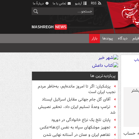
RSS
آرشیو
تماس با ما
دربارهٔ ما
MASHREGH
NEWS
یلم
دیدگاه
پیوندها
بازار
اپ
پربازدیدترین ها
پزشکیان: اگر تا امروز مانده‌ایم، به‌خاطر مردم
نجیب ایران است
آقای گل جام جهانی مقابل اسرائیل ایستاد
ترامپ وعدۀ تسلیم ایران داد، تحقیر نصیبش
شد
پایان تلخ یک نزاع خانوادگی در دورود
تجهیز موشکهای سپاه به نفس اژدها+عکس
به حساب
تفاهم ایران و عمان در آستانه نهایی شدن