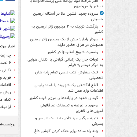
آغاز مرحله دوم برنامه ملی پزشک‌خانواده با
دستور رئیس‌جمهور
سروده جدید افشین علا در آستانه اربعین
حسینی
بازگشت نزدیک به ۲ میلیون زائر اربعین به
کشور
سردار رادان: بیش از یک میلیون زائر اربعین
همچنان در عراق حضور دارند
اخبار مرتب
وضعیت شیوع آنفلوانزا در کشور
چه زما
نجات جان یک زندانی گیلانی با انتقال هوایی
۶ تصمیم برای تعیین تعرفه‌ پزشکی ۱۴۰۳/ عدد سرانه پزشک خانواده
به مرکز درمانی+ فیلم
نکاتی ب
ثبت سفارش کتب درسی تمام پایه های
فواید و
تحصیلی
اقدامات
قطع انگشتان یک شهروند با قمه؛ پلیس
اطلاعات وارد عمل شد
روش جد
گرمای شدید در پایانه‌های مرزی غرب کشور
کدام مواد
برخورد با عرضه و تبلیغات غیرقانونی
آرامبخ
آمپول‌های لاغری
تنبیه مرگبار مرد تاجر به دست همسر و
پسرش
برچسب‌ها
چند راه‌ ساده برای خنک کردن گوشی داغ