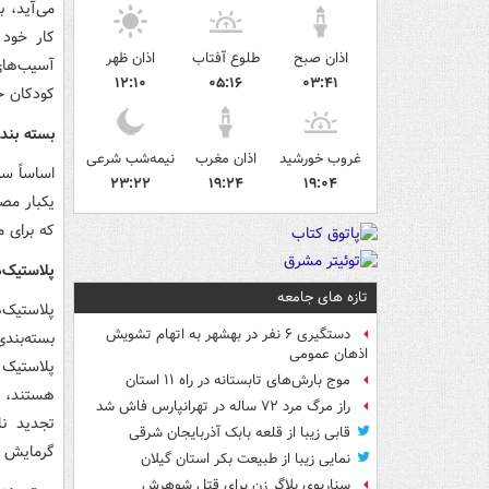
می‌آید، ب
کار خود 
اذان صبح
طلوع آفتاب
اذان ظهر
آسیب‌های
۱۲:۱۰
۰۵:۱۶
۰۳:۴۱
کودکان خ
بسته بندی
غروب خورشید
اذان مغرب
نیمه‌شب شرعی
اساساً سه
۲۳:۲۲
۱۹:۲۴
۱۹:۰۴
یکبار مص
که برای 
پلاستیک‌
تازه های جامعه
پلاستیک‌
دستگیری ۶ نفر در بهشهر به اتهام تشویش
اذهان عمومی
پلاستیک 
موج بارش‌های تابستانه در راه ۱۱ استان
هستند، ه
راز مرگ مرد ۷۲ ساله در تهرانپارس فاش شد
تجدید نا
قابی زیبا از قلعه بابک آذربایجان شرقی
گرمایش ج
نمایی زیبا از طبیعت بکر استان گیلان
سناریوی بلاگر زن برای قتل شوهرش