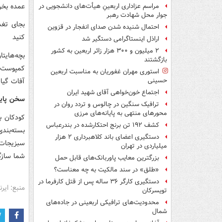
عمده بخر
مراسم عزاداری اربعینِ هیأت‌های دانشجویی در
جوار محل شهادت رهبر
بجای تغذ
احتمال شنیده شدن صدای انفجار در قزوین
کنید
اراذل اینستاگرامی دستگیر شد
۲ میلیون و ۳۰۰ هزار زائر اربعین به کشور
بچه‌هایتا
بازگشتند
کمپوست ک
استوری مهران غفوریان به مناسبت اربعین
آفات گیاه
حسینی
اجتماع خون‌خواهی آقای شهید ایران
سخن پایا
ترافیک سنگین در چالوس و تردد روان در
محورهای منتهی به پایانه‌های مرزی
کودکان ب
کشف ۱۹۲ تن برنج احتکارشده در بندرعباس
بسته‌بندی
دستگیری اعضای باند کلاهبرداری ۲ هزار
سبزیجات 
میلیاردی در تهران
شما سازگ
بزرگترین معایب پاوربانک‌های قابل حمل
«طلق» در سند مالکیت به چه معناست؟
دستگیری کارگر ۳۶ ساله پس از قتل کارفرما در
منبع: ایرنا
تویسرکان
محدودیت‌های ترافیکی اربعینی در جاده‌های
شمال‌