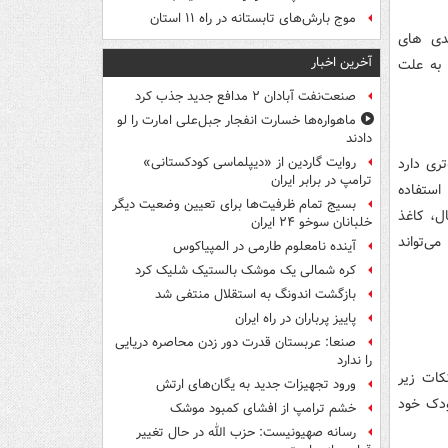
موج بارش‌های تابستانه در راه ۱۱ استان
ندی های
آخرین اخبار
 به علت
صنعت‌نفت آبادان ۲ مدافع جدید جذب کرد
ماهواره‌ها خسارت انفجار جبل‌علی امارت را لو
دادند
ری دارد
روایت گاردین از «دیپلماسی کودکستانی»
ترامپ در برابر ایران
استفاده
بسیج تمام ظرفیت‌ها برای تعیین وضعیت دیگر
ل، کاغذ
خلبانان سوخو ۲۴ ایران
ی‌تواند
آینده نامعلوم طارمی در المپیاکوس
کره شمالی یک موشک بالستیک شلیک کرد
بازگشت اندونگ به استقلال منتفی شد
پاییز پرباران در راه ایران
صنعا: عربستان قدرت دور زدن محاصره دریایی
را ندارد
کات زیر
ورود تجهیزات جدید به یگان‌های ارتش
ودک خود
خشم ترامپ از افشای کمبود موشک
رسانه صهیونیست: حزب الله در حال تغییر