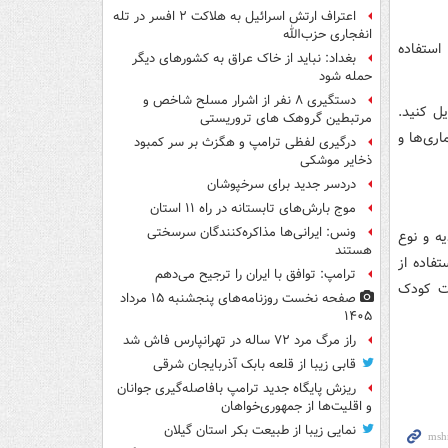
اعتراف ارتش اسرائیل به هلاکت ۲ افسر در تله
انفجاری حزب‌الله
استفاده
بغداد: نباید از خاک عراق به کشورهای دیگر
حمله شود
دستگیری ۸ نفر از اشرار مسلح شاخص و
یل کنید.
مرتبطین گروهک های تروریستی
ری‌ها و
درگیری لفظی ترامپ و هگزث بر سر کمبود
ذخایر موشکی
دردسر جدید برای سرخپوشان
موج بارش‌های تابستانه در راه ۱۱ استان
ونس: ایرانی‌ها مذاکره‌کنندگان سرسختی
ه و نوع
هستند
تفاده از
ترامپ: توافق با ایران را ترجیح می‌دهم
مت کودک
صفحه نخست روزنامه‌های پنجشنبه ۱۵ مرداد
۱۴۰۵
راز مرگ مرد ۷۲ ساله در تهرانپارس فاش شد
قابی زیبا از قلعه بابک آذربایجان شرقی
ریزش پایگاه جدید ترامپ بافاصله‌گیری جوانان
و اقلیت‌ها از جمهوری‌خواهان
نمایی زیبا از طبیعت بکر استان گیلان