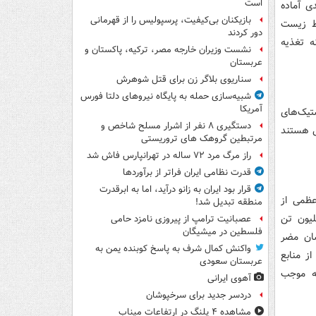
است
دی آماده
بازیکنان بی‌کیفیت، پرسپولیس را از قهرمانی
یط زیست
دور کردند
ه تغذیه
نشست وزیران خارجه مصر، ترکیه، پاکستان و
عربستان
سناریوی بلاگر زن برای قتل شوهرش
شبیه‌سازی حمله به پایگاه نیروهای دلتا فورس
آمریکا
ستیک‌های
دستگیری ۸ نفر از اشرار مسلح شاخص و
ی هستند
مرتبطین گروهک های تروریستی
راز مرگ مرد ۷۲ ساله در تهرانپارس فاش شد
قدرت نظامی ایران فراتر از برآوردها
قرار بود ایران به زانو درآید، اما به ابرقدرت
عظمی از
منطقه تبدیل شد!
را شامل می‌شود. طبق آمار انسان‌ها سالانه حدود 300 میلیون تن
عصبانیت ترامپ از پیروزی نامزد حامی
فلسطین در میشیگان
سان مضر
واکنش کمال شرف به پاسخ کوبنده یمن به
ز منابع
عربستان سعودی
که موجب
آهوی ایرانی
دردسر جدید برای سرخپوشان
مشاهده ۴ پلنگ در ارتفاعات میناب