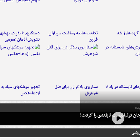
تکذیب شایعه معافیت سربازان
دستگیری ۶ نفر در به
فراری
تشویش اذهان عمومی
موج بارش‌های تابستانه در راه ۱۱
سناریوی بلاگر زن برای قتل
تجهیز موشکهای سپاه به 
شوهرش
اژدها+عکس
ده
ان فوتبالیست تایلندی را گرفت!
رزشی