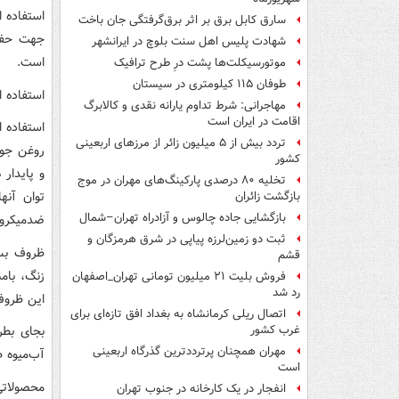
استفاده 
سارق کابل برق بر اثر برق‌گرفتگی جان باخت
جهت حفظ
شهادت پلیس اهل سنت بلوچ در ایرانشهر
است.
موتورسیکلت‌ها پشت درِ طرح ترافیک
طوفان ۱۱۵ کیلومتری در سیستان
استفاده ا
مهاجرانی: شرط تداوم یارانه نقدی و کالابرگ
اقامت در ایران است
استفاده ا
تردد بیش از ۵ میلیون زائر از مرزهای اربعینی
روغن جوج
کشور
و پایدار
تخلیه ۸۰ درصدی پارکینگ‌های مهران در موج
توان آنه
بازگشت زائران
بازگشایی جاده چالوس و آزادراه تهران–شمال
ضدمیکروب
ثبت دو زمین‌لرزه پیاپی در شرق هرمزگان و
ظروف بست
قشم
زنگ، بام
فروش بلیت ۲۱ میلیون تومانی تهران_اصفهان
رد شد
این ظروف
اتصال ریلی کرمانشاه به بغداد افق تازه‌ای برای
بجای بطر
غرب کشور
مهران همچنان پرترددترین گذرگاه اربعینی
آب‌میوه 
است
محصولاتی 
انفجار در یک کارخانه در جنوب تهران