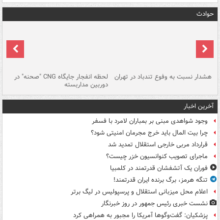
حوادث
ای
هشدار نسبت به وفوع تندباد در تهران
لحظه انفجار جایگاه CNG "صحنه" در
دس
دوربین مداربسته
ات
آخرین اخبار
وجود شواهدی مبنی بر بمباران لامرد با فسفر
چرا بیت المال باید خرج مجرمان امنیتی شود؟
قرارداد مربی خارجی استقلال تمدید شد
ماجرای تصویب کنوانسیون خزر چیست؟
فوران یک آتشفشان قدرتمند در کلمبیا
تنگه هرمز، برگ برنده ایران قدرتمند!
اعلام محل میزبانی استقلال و پرسپولیس در لیگ برتر
نشست خبری رئیس جمهور در روز خبرنگار
پزشکیان: گفت‌وگوها آمریکا را مجبور به همراهی کرد