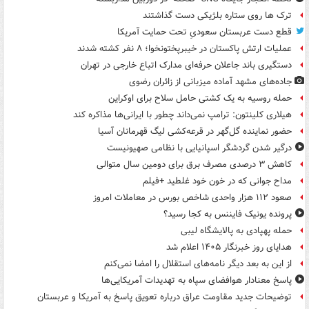
ترک ها روی ستاره بلژیکی دست گذاشتند
قطع دست عربستان سعودیِ تحت حمایت آمریکا
عملیات ارتش پاکستان در خیبرپختونخوا؛ ۸ نفر کشته شدند
دستگیری باند جاعلان حرفه‌ای مدارک اتباع خارجی در تهران
جاده‌های مشهد آماده میزبانی از زائران رضوی
حمله روسیه به یک کشتی حامل سلاح برای اوکراین
هیلاری کلینتون: ترامپ نمی‌داند چطور با ایرانی‌ها مذاکره کند
حضور نماینده گل‌گهر در قرعه‌کشی لیگ قهرمانان آسیا
درگیر شدن گردشگر اسپانیایی با نظامی صهیونیست
کاهش ۳ درصدی مصرف برق برای دومین سال متوالی
مداح جوانی که در خون خود غلطید +فیلم
صعود ۱۱۲ هزار واحدی شاخص بورس در معاملات امروز
پرونده یونیک فایننس به کجا رسید؟
حمله پهپادی به پالایشگاه لیبی
هدایای روز خبرنگار ۱۴۰۵ اعلام شد
از این به بعد دیگر نامه‌های استقلال را امضا نمی‌کنم
پاسخ معنادار هوافضای سپاه به تهدیدات آمریکایی‌ها
توضیحات جدید مقاومت عراق درباره تعویق پاسخ به آمریکا و عربستان