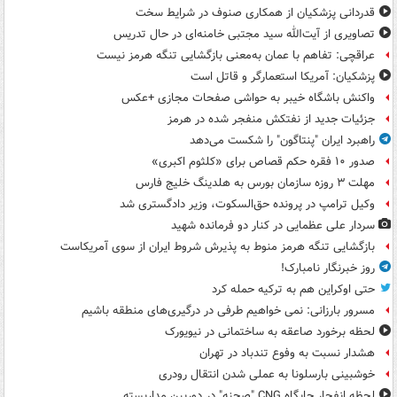
قدردانی پزشکیان از همکاری صنوف در شرایط سخت
تصاویری از آیت‌الله سید مجتبی خامنه‌ای در حال تدریس
عراقچی: تفاهم با عمان به‌معنی بازگشایی تنگه هرمز نیست
پزشکیان: آمریکا استعمارگر و قاتل است
واکنش باشگاه خیبر به حواشی صفحات مجازی +عکس
جزئیات جدید از نفتکش منفجر شده در هرمز
راهبرد ایران "پنتاگون" را شکست می‌دهد
صدور ۱۰ فقره حکم قصاص برای «کلثوم اکبری»
مهلت ۳ روزه سازمان بورس به هلدینگ خلیج فارس
وکیل ترامپ در پرونده حق‌السکوت، وزیر دادگستری شد
سردار علی عظمایی در کنار دو فرمانده شهید
بازگشایی تنگه هرمز منوط به پذیرش شروط ایران از سوی آمریکاست
روز خبرنگار نامبارک!
حتی اوکراین هم به ترکیه حمله کرد
مسرور بارزانی: نمی خواهیم طرفی در درگیری‌های منطقه باشیم
لحظه برخورد صاعقه به ساختمانی در نیویورک
هشدار نسبت به وفوع تندباد در تهران
خوشبینی بارسلونا به عملی شدن انتقال رودری
لحظه انفجار جایگاه CNG "صحنه" در دوربین مداربسته