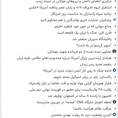
درگیری اعضای داعش و نیروهای جولانی در سیده زینب
استقرار انبوه «دی‌اف‑۱۷» و پایان عصر پدافند آمریکا +عکس
بیانیه سپاه پاسداران به مناسبت روز خبرنگار
پزشکیان: جنایات امروز واشنگتن را هم محکوم کنید
مداح جوانی که در خون خود غلطید +فیلم
فارن افرز: جنگ با ایران یک فاجعه است
پالایشگاه سیزران منفجر شد
"سوپر ال‌نینو"در راه است؟
تصاویر دیده‌ نشده از دو فرمانده شهید موشکی
هشدار ارشدترین ژنرال آمریکا درباره محدودیت‌های نظامی علیه ایران
مقصد جدید پسر زیدان
ادامه جنگ تا روی کار آمدن دولت جدید در آمریکا!
پاکستان: باید در برابر اسرائیل متحد شویم
فشار هم‌زمان گرانی مواد اولیه و افت تقاضا بر بازار پلاستیک
رقابت ۲۸ والیبالیست برای حضور در فهرست نهایی تیم ملی
کامیون با راننده ۸ ساله در اصفهان توقیف شد
لحظه انفجار جایگاه CNG "صحنه" در دوربین مداربسته
مراقب علائم هپاتیت باشید!
آخرین وضعیت نبرد به روایت مهدی محمدی