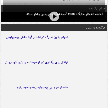
فیلم برگزیده
لحظه انفجار جایگاه CNG "صحنه" در دوربین مداربسته
برگزیده ورزشی
اخراج بدون تعارف در انتظار فرد خاطی پرسپولیس
توافق برای برگزاری دیدار دوستانه ایران و آذربایجان
هشدار سرمربی پرسپولیس به جاسوس تیم