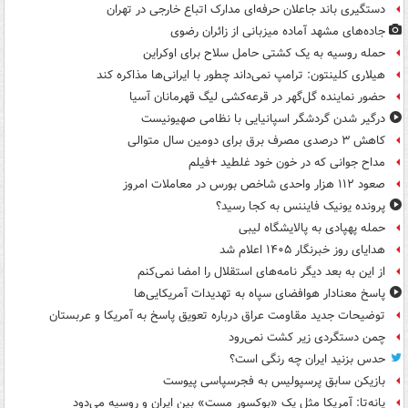
دستگیری باند جاعلان حرفه‌ای مدارک اتباع خارجی در تهران
جاده‌های مشهد آماده میزبانی از زائران رضوی
حمله روسیه به یک کشتی حامل سلاح برای اوکراین
هیلاری کلینتون: ترامپ نمی‌داند چطور با ایرانی‌ها مذاکره کند
حضور نماینده گل‌گهر در قرعه‌کشی لیگ قهرمانان آسیا
درگیر شدن گردشگر اسپانیایی با نظامی صهیونیست
کاهش ۳ درصدی مصرف برق برای دومین سال متوالی
مداح جوانی که در خون خود غلطید +فیلم
صعود ۱۱۲ هزار واحدی شاخص بورس در معاملات امروز
پرونده یونیک فایننس به کجا رسید؟
حمله پهپادی به پالایشگاه لیبی
هدایای روز خبرنگار ۱۴۰۵ اعلام شد
از این به بعد دیگر نامه‌های استقلال را امضا نمی‌کنم
پاسخ معنادار هوافضای سپاه به تهدیدات آمریکایی‌ها
توضیحات جدید مقاومت عراق درباره تعویق پاسخ به آمریکا و عربستان
چمن دستگردی زیر کشت نمی‌رود
حدس بزنید ایران چه رنگی است؟
بازیکن سابق پرسپولیس به فجرسپاسی پیوست
پانه‌تا: آمریکا مثل یک «بوکسور مست» بین ایران و روسیه می‌دود