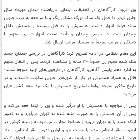
وی افزود: کارآگاهان در تحقیقات ابتدایی دریافتند؛ ابتدای مهرماه سال
جاری فردی با حمل یک ساک بزرگ مشکی رنگ و با مراجعه به درب جنوبی
ستاد فراجا اظهار داشت، همسرش را به قتل رسانده و جسدش داخل
چمدان است. در بررسی چمدان و تأیید صحت اظهارات وی، متهم را
دستگیر و مراتب سریعاً به سلسله مراتب ارسال شد.
این مقام انتظامی در ادامه تصریح کرد: کارآگاهان در بررسی چمدان جسد
مثله شده فجیح زن حدوداً ۳۰ ساله را مشاهده کردند. پس از انتقال متهم
به اداره دهم پلیس آگاهی، کارآگاهان در بازجویی‌های اولیه متوجه شدند؛
قاتل به همراه همسرش در یکی از شهرهای جنوبی سکونت داشته‌اند و در
تاریخ مذکور متوجه روابط نامشروع همسرش با یک مرد تبعه کشور عراق
می‌شود.
پس از مواجهه با همسرش با او درگیر شده و وی را ابتدا خفه می‌کند و
پس از آن جسدش را به صورت مثله شده به تهران می‌آورد و به تصور
اینکه جسد را به تهران می‌برد و همانجا مجازات می‌شود به وسیله گوشی در
اینترنت مقر انتظامی مهم را جست جو و اولین آدرس مقر انتظامی ستاد
فراجا را مشاهده و پس از مراجعه به آن محل به اقدام خود اعتراف کرذه