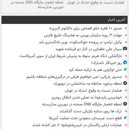
ای
هشدار نسبت به وفوع تندباد در تهران
لحظه انفجار جایگاه CNG صحنه در
دس
دوربین مداربسته
ات
آخرین اخبار
صدور ۱۰ فقره حکم قصاص برای «کلثوم اکبری»
مهلت ۳ روزه سازمان بورس به هلدینگ خلیج فارس
وکیل ترامپ در پرونده حق‌السکوت، وزیر دادگستری شد
سردار علی عظمایی در کنار دو فرمانده شهید
بازگشایی تنگه هرمز منوط به پذیرش شروط ایران از سوی آمریکاست
روز خبرنگار نامبارک!
حتی اوکراین هم به ترکیه حمله کرد
مسرور بارزانی: نمی خواهیم طرفی در درگیری‌های منطقه باشیم
لحظه برخورد صاعقه به ساختمانی در نیویورک
هشدار نسبت به وفوع تندباد در تهران
خوشبینی بارسلونا به عملی شدن انتقال رودری
لحظه انفجار جایگاه CNG صحنه در دوربین مداربسته
ترک ها روی ستاره بلژیکی دست گذاشتند
قطع دست عربستان سعودیِ تحت حمایت آمریکا
عملیات ارتش پاکستان در خیبرپختونخوا؛ ۸ نفر کشته شدند