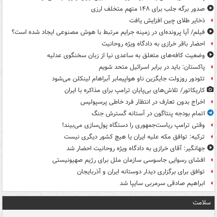
صدور برگه جلب برای ۱۴۸ متهم متخلف ارزی
ذخایر طلای چین افزایش یافت
فیلم/ آیا پرونده‌ای در زمینه جرایم مرتبط با هوش مصنوعی ایجاد شده است؟
احضار باقر خرازی به دادگاه ویژه روحانیت
وضعیت کافه‌های متعلق به ساعدی نیا از زبان سخنگوی عدلیه
پاکستان: باید در برابر اسرائیل متحد شویم
تئودور روزولت جایگزین ناو هواپیمابر آبراهام لینکلن می‌شود
کاریکاتور/ تلاش‌های بی‌پایان ترامپ برای مذاکره با ایران
اخراج بدون تعارف در انتظار فرد خاطی پرسپولیس
اتمام بودجه پنتاگون در آستانه گسترش جنگ
وقتی ترامپ ریاست‌جمهوری را دستگاه پول‌سازی می‌بیند!
ترکیه: توافق مکه علیه ایران یا هیچ کشور دیگری نیست
جهانگیر: آقای خرازی به دادگاه ویژه روحانیت احضار شد
افشای رسوایی جاسوسی سازمان ملل برای رژیم صهیونیستی
توافق برای برگزاری دیدار دوستانه ایران و آذربایجان
ابراهیم صادقی سرمربی سایپا شد
سلامت