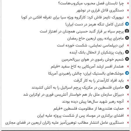
چرا تابستان فصل محبوب میکروب‌هاست؟
دستگیری قاتل فراری در نوشهر
نیویورک تایمز فاش کرد: کارگروه ویژه سیا برای تفرقه افکنی در کوبا
کنترل کامل تنگه هرمز در دست ایران!
پرچم سیاه بر فراز گنبد حسینی همچنان در اهتزاز است
ماجرای پیاده روی اربعین حاج رمضان
این دیپلماسی نمایشی، شکست خورده است
روایت پزشکیان از انحلال بانک آینده
شمیم خوش رضوی در هوای بین‌الحرمین
هشدار افسر ارشد آمریکایی به کاخ سفید +فیلم
موشک‌های بالستیک ایران؛ چالش راهبردی آمریکا
باید افراد کارآمدتر را به کار گرفت
حامیان فلسطین در مکزیک پرچم اسرائیل را به آتش کشیدند
دبیرکل سازمان ملل باز هم خواستار آتش‌بس فوری در اوکراین شد
آنچه رهبر شهید سال‌ها پیش دیده بودند
حمایت هلندی‌ها از مظلومیت فلسطین +فیلم
افشای برکناری در موساد پس از شکست پروژه علیه ایران
دستگیری عامل انتشار مطالب توهین‌آمیز علیه زائران اربعین در فضای مجازی