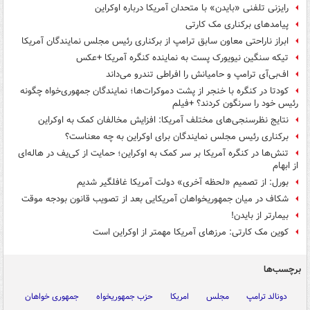
رایزنی تلفنی «بایدن» با متحدان آمریکا درباره اوکراین
پیامدهای برکناری مک کارتی
ابراز ناراحتی معاون سابق ترامپ از برکناری رئیس مجلس نمایندگان آمریکا
تیکه سنگین نیویورک پست به نماینده کنگره آمریکا +عکس
اف‌بی‌آی ترامپ و حامیانش را افراطی تندرو می‌داند
کودتا در کنگره با خنجر از پشت دموکرات‌ها؛ نمایندگان جمهوری‌خواه چگونه
رئیس خود را سرنگون کردند؟ +فیلم
نتایج نظرسنجی‌های مختلف آمریکا: افزایش مخالفان کمک به اوکراین
برکناری رئیس مجلس نمایندگان برای اوکراین به چه معناست؟
تنش‌ها در کنگره آمریکا بر سر کمک به اوکراین؛ حمایت از کی‌یف در هاله‌ای
از ابهام
بورل: از تصمیم «لحظه آخری» دولت آمریکا غافلگیر شدیم
شکاف در میان جمهوریخواهان آمریکایی بعد از تصویب قانون بودجه موقت
بیمارتر از بایدن!
کوین مک کارتی: مرزهای آمریکا مهمتر از اوکراین است
برچسب‌ها
دونالد ترامپ
مجلس
امریکا
حزب جمهوریخواه
جمهوری خواهان