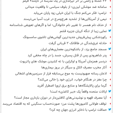
۲۲ کشته و زخمی بر اثر تیراندازی در یک مدرسه در تایلند+ فیلم
سامانه ضد موشکی لیزری؛ از بلوف سیاسی تا واقعیت میدانی
ترامپ: فکر می‌کنم جنگ با ایران خیلی زود پایان می‌یابد
نیمی از آمریکایی‌ها از تشدید هرج‌ومرج در غرب آسیا می‌ترسند
از حذف نام همسر تا تغییر نام خانوادگی؛ اما و اگرهای تعویض شناسنامه
نمایی زیبا از تنگه کریان جزیره قشم
رکوردشکنی پیش‌فروش جدیدترین گوشی‌های تاشوی سامسونگ
حادثه غرق‌شدگی در طاقانک ۲ قربانی گرفت
مسجد جامع یزد، از باشکوه‌ترین معماری‌های ایران
پدر شاهرودی پس از قتل پسرش، جسد را در چاه مخفی کرد
دردسر همزمان آمریکا و اوکراین با ته کشیدن موشک های پاتریوت
آثار مخرب مصرف الکل و سیگار در بروز بیماری‌ها
اذعان رسانه صهیونیست به موج بی‌سابقه فرار از سرزمین‌های اشغالی
چرا مغز در هنگام خواب، انرژی خود را خالی می‌کند؟
گرما برای پالایشگاه‌ها و منابع برق اروپا اضطرار آفرید
ایالات متحده واقعاً یک «ببر کاغذی» است!
آیا مصرف قهوه و نوشیدنی‌های کافئین‌دار در دوران بارداری مجاز است؟
توقف طولانی کامیون‌ها پشت مرز؛ صورت‌حساب سنگینی که به اقتصاد می‌رسد
حماقت ترامپ با ذخایر انرژی جهان چه کرد؟