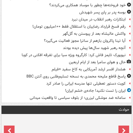
خود فروخته‌ها چطور با موساد همکاری می‌کردند؟
بوسه‌ پدر بر پای پسر شهیدش
ابتکارات رهبر انقلاب در میدان نبرد
رقم فسخ قرارداد رضاییان با استقلال فقط ۱۰۰میلیون تومان!
واکنش عالیشاه بعد از پیوستن به گل‌گهر
آیا تینا پاکروان بازهم از ساترا مجوز فعالیت می‌گیرد؟
آنچه رهبر شهید سال‌ها پیش دیده بودند
نیویورک تایمز فاش کرد: کارگروه ویژه سیا برای تفرقه افکنی در کوبا
حال و هوای سامرا بعد از ایام اربعین
هشدار افسر ارشد آمریکایی به کاخ سفید +فیلم
پاسخ قاطع ملیحه محمدی به نسخه تسلیم‌طلبی روی آنتن BBC
کویت دستور تعطیلی تنها مدرسه ایرانی را صادر کرد
ایران را تست نکنید! جاده‌ی خشم ایران!
سامانه ضد موشکی لیزری؛ از بلوف سیاسی تا واقعیت میدانی
حوادث