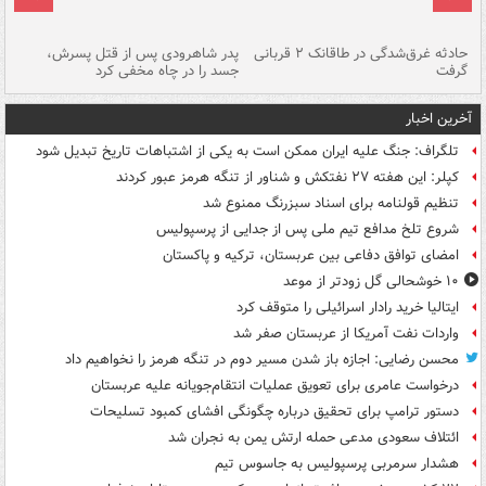
شته
حادثه غرق‌شدگی در طاقانک ۲ قربانی
پدر شاهرودی پس از قتل پسرش،
دس
گرفت
جسد را در چاه مخفی کرد
آخرین اخبار
تلگراف: جنگ علیه ایران ممکن است به یکی از اشتباهات تاریخ تبدیل شود
کپلر: این هفته ۲۷ نفتکش و شناور از تنگه هرمز عبور کردند
تنظیم قولنامه برای اسناد سبزرنگ ممنوع شد
شروع تلخ مدافع تیم ملی پس از جدایی از پرسپولیس
امضای توافق دفاعی بین عربستان، ترکیه و پاکستان
۱۰ خوشحالی گل زودتر از موعد
ایتالیا خرید رادار اسرائیلی را متوقف کرد
واردات نفت آمریکا از عربستان صفر شد
محسن رضایی: اجازه باز شدن مسیر دوم در تنگه هرمز را نخواهیم داد
درخواست عامری برای تعویق عملیات انتقام‌جویانه علیه عربستان
دستور ترامپ برای تحقیق درباره چگونگی افشای کمبود تسلیحات
ائتلاف سعودی مدعی حمله ارتش یمن به نجران شد
هشدار سرمربی پرسپولیس به جاسوس تیم