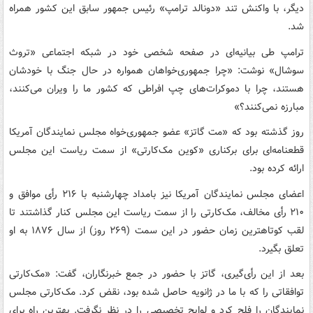
دیگر، با واکنش تند «دونالد ترامپ» رئیس جمهور سابق این کشور همراه
شد.
ترامپ طی بیانیه‌ای در صفحه شخصی خود در شبکه اجتماعی «تروث
سوشال» نوشت: «چرا جمهوری‌خواهان همواره در حال جنگ با خودشان
هستند، چرا با دموکرات‌های چپ افراطی که کشور ما را ویران می‌کنند،
مبارزه نمی‌کنند؟»
روز گذشته بود که «مت گاتز» عضو جمهوری‌خواه مجلس نمایندگان آمریکا
قطعنامه‌ای برای برکناری «کوین مک‌کارتی» از سمت ریاست این مجلس
ارائه کرده بود.
اعضای مجلس نمایندگان آمریکا نیز بامداد چهارشنبه با ۲۱۶ رأی موافق و
۲۱۰ رأی مخالف، مک‌کارتی را از سمت ریاست این مجلس کنار گذاشتند تا
لقب کوتاهترین زمان حضور در این سمت (۲۶۹ روز) از سال ۱۸۷۶ به او
تعلق بگیرد.
بعد از این رأی‌گیری، گاتز با حضور در جمع خبرنگاران، گفت: «مک‌کارتی
توافقاتی را که با ما در ژانویه حاصل شده بود، نقض کرد. مک‌کارتی مجلس
نمایندگان را فلج کرد و لوایح تخصیصی را در نظر نگرفت. بهترین راه برای