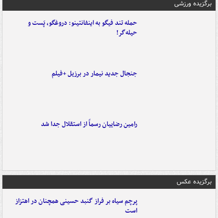
برگزیده ورزشی
حمله تند فیگو به اینفانتینو: دروغگو، پَست‌ و
حیله‌گر!
جنجال جدید نیمار در برزیل +فیلم
رامین رضاییان رسماً از استقلال جدا شد
برگزیده عکس
پرچم سیاه بر فراز گنبد حسینی همچنان در اهتزاز
است