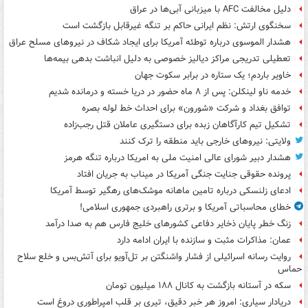
دلیل مخالفت AFC با میزبانی آبی‌ها در عراق
سخنگوی ارتش: نظم ایرانی حاکم بر تنگه غیرقابل بازگشت است
هشدار الموسوی درباره توطئه آمریکا برای ایجاد شکاف در نیروهای مسلح عراق
تعطیلی تدریجی مراکز دیالیز خصوصی به دلیل انباشت بدهی بیمه‌ها
خاویر باردم؛ یک ستاره در برابر سکوت جهان
خدمه ناو لینکلن: پس از ۸ ماه حضور در دریا خسته و درمانده‌ شدیم
توافق بغداد و شرکت «شورون» برای احداث خط لوله بصره
تشکیل تیم کارآگاهان زبده برای دستگیری عاملان قتل رجب‌زاده
ولایتی: نیروهای خارجی باید منطقه را ترک کنند
هشدار دبیر شورای عالی امنیت ملی به امریکا درباره تنگه هرمز
پرونده حقوقی جنایت جنگی آمریکا در میناب به جریان افتاد
ادعای زلنسکی درباره تامین ماهانه موشک‌های رهگیر توسط آمریکا
خطای محاسباتی آمریکا و برتری راهبردی جمهوری اسلامی!
زنگ خطر پایان ذخایر دفاعی کشورهای خلیج فارس هم به صدا درآمد
عمان: مذاکرات مثبت و سازنده با ایران ادامه دارد
روایت رسانه اسرائیلی از فشار واشنگتن بر تل‌آویو برای آتش‌بس و خلع سلاح
حماس
سکه در آستانه بازگشت به کانال ۱۸۸ میلیون تومان
دریادار سیاری: امروز هر خبر دقیق، تیری بر قلب امپراطوری دروغ است