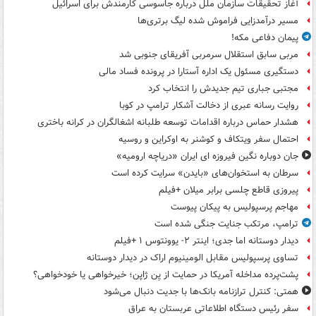
آغاز تحقیقات سازمان ملل درباره جاسوسی کارمندش برای اسرائیل
مسیر درآمدزایی فراموش شده لیگ برتری‌ها
پیمان دفاعی مکه!
مربی سابق استقلال سرمربی آفریقای جنوبی شد
دستگیری مسئول یک اداره آستارا در پرونده فساد مالی
مجتبی جباری تیم جدیدش را انتخاب کرد
روایت رسانه عبری از دخالت آشکار ترامپ در کوبا
هشدار حماس درباره اقدامات توسعه طلبانه اشغالگران در کرانه باختری
احتمال سفر ویتکاف و کوشنر به اوکراین و روسیه
جان دوباره نگین فیروزه ای ایران «دریاچه ارومیه»
سرطان به استخوان‌های «بایدن» سرایت کرده است
پیروزی قاطع چلسی برابر میلان +فیلم
مهاجم پرسپولیس به پیکان پیوست
ترامپ، مرتکب جنایت جنگی شده است
دیدار دوستانه اما جدی؛ اینتر ۲- یوونتوس ۱ +فیلم
تساوی پرسپولیس مقابل الومینیوم اراک در دیدار دوستانه
پشت‌پرده مداخله آمریکا در حمایت از یِن ژاپن؛ خیرخواهی یا خودخواهی؟
همتی: کنترل ترازنامه بانک‌ها با جدیت دنبال می‌شود
سفر رئیس دستگاه اطلاعاتی عربستان به عراق