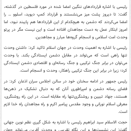
رئیسی با اشاره قراردادهای ننگین امضا شده در مورد فلسطین در گذشته،
گفت: تا دیروز پشت میز می‌نشستند و قرارداد کمپ دیوید، اسلوو … را
امضا می‌کردند که دشمن به هیچکدام از این قراردادها هم پایبند نبود، اما
امروز ابتکار عمل به دست مجاهدان افتاده است و این نیست مگر در پرتو
وحدت امت اسلامی و انسجام گروه‌ها مبارز و مجاهدین.
رئیسی با اشاره به اهمیت وحدت در جهان اسلام تاکید کرد: داشتن وحدت
تنها راهی است که می‌تواند در مقابل دشمن ایستادگی بکند. با وحدت
می‌توان در برابر جنگ ترکیبی و جنگ رسانه‌ای و اقتصادی دشمن ایستادگی
کرد؛ زیرا در برابر این جنگ ترکیبی راهکار، وحدت و انسجام است.
رئیس جمهور در ادامه سخنان خود در سالن اجلاس سران اذعان کرد: در
فضای رسانه دشمن و امپراطوری آنان که به دنبال تشکیک در ذهن‌ها
هستند، جهاد تبیین و روشنگری‌تنها راه مقابله است. در این راه روشنگری،
معرفی اسلام نورانی و وجود مقدس پیامبر اکرم و راه مجاهدان راه خدا لازم
است.
حجت الاسلام سید ابراهیم رئیسی با اشاره به شکل گیری نظم نوین جهانی
گفت: این نشست‌ها و این نگاه تقریبی و وحدت آفرین می‌تواند جهان