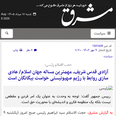
شنبه ۱۷ مرداد ۱۴۰۵ -
Aug
8 2026
سیاست
کد خبر
1531639
تاریخ انتشار:
۹ مهر ۱۴۰۲ - ۱۱:۲۰
۸ نظر
چاپ
سیاست
حجت الاسلام رئیسی:
آزادی قدس شریف، مهمترین مساله جهان اسلام/ عادی
سازی روابط با رژیم صهیونیستی خواست بیگانگان است
رییس جمهور گفت: توجه به وحدت به عنوان یک امر فردی و مقطعی
نیست بلکه یک منظومه فکری و اندیشه‌ای با محوریت حق است.
به گزارش مشرق
، حجت الاسلام سید ابراهیم رئیسی صبح امروز (یکشنبه ۹