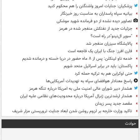
پزشکیان: جنایات امروز واشنگتن را هم محکوم کنید
بیانیه سپاه پاسداران به مناسبت روز خبرنگار
تصاویر دیده‌ نشده از دو فرمانده شهید موشکی
جزئیات جدید از نفتکش منفجر شده در هرمز
"سوپر ال‌نینو"در راه است؟
پالایشگاه سیزران منفجر شد
فارن افرز: جنگ با ایران یک فاجعه است
خدمه ناو لینکلن: پس از ۸ ماه حضور در دریا خسته و درمانده‌ شدیم
پاکستان: باید در برابر اسرائیل متحد شویم
حتی اوکراین هم به ترکیه حمله کرد
پاسخ معنادار هوافضای سپاه به تهدیدات آمریکایی‌ها
هشدار دبیر شورای عالی امنیت ملی به امریکا درباره تنگه هرمز
هشدار ارشدترین ژنرال آمریکا درباره محدودیت‌های نظامی علیه ایران
مقصد جدید پسر زیدان
تاکید وزارت خارجه بر لزوم روشن شدن ابعاد جنایت تروریستی مزار شریف
حوادث