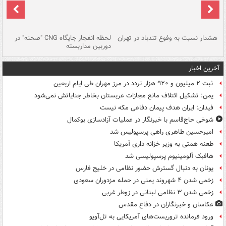
ای
هشدار نسبت به وفوع تندباد در تهران
لحظه انفجار جایگاه CNG "صحنه" در
دس
دوربین مداربسته
ات
آخرین اخبار
ثبت ۲ میلیون و ۹۲۰ هزار تردد در مرز مهران طی ایام اربعین
یمن: تشکیل ائتلاف مانع مجازات عربستان بخاطر جنایاتش نمی‌شود
فیدان: ایران هدف پیمان دفاعی مکه نیست
شوخی حاج‌قاسم با خبرنگار در عملیات آزادسازی بوکمال
امیرحسین طاهری راهی پرسپولیس شد
طعنه همتی به وزیر خزانه داری آمریکا
هافبک آلومینیوم پرسپولیسی شد
یونان به دنبال گسترش حضور نظامی در خلیج فارس
زخمی شدن ۴ شهروند یمنی در حمله مزدوران سعودی
زخمی شدن ۳ نظامی لبنانی در زوطر غربی
عکاسان و خبرنگاران در دفاع مقدس
ورود فرمانده تروریست‌های آمریکایی به تل‌آویو