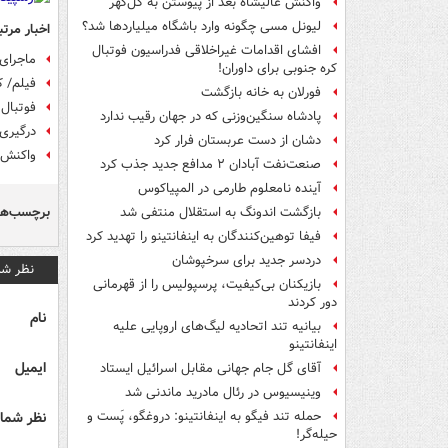
واکنش عالیشاه بعد از پیوستن به گل‌گهر
لیونل مسی چگونه وارد باشگاه میلیاردها شد؟
اخبار مرتب
افشای اقدامات غیراخلاقی فدراسیون فوتبال
ماجرای 
کره جنوبی برای داوران!
فیلم/ ک
فورلان به خانه بازگشت
فوتبال 
پادشاه سنگین‌وزنی که در جهان رقیب ندارد
درگیری 
دشان از دست عربستان فرار کرد
واکنش س
صنعت‌نفت آبادان ۲ مدافع جدید جذب کرد
آینده نامعلوم طارمی در المپیاکوس
برچسب‌ها
بازگشت اندونگ به استقلال منتفی شد
فیفا توهین‌کنندگان به اینفانتینو را تهدید کرد
دردسر جدید برای سرخپوشان
نظر شم
بازیکنان بی‌کیفیت، پرسپولیس را از قهرمانی
دور کردند
نام
بیانیه تند اتحادیه لیگ‌های اروپایی علیه
اینفانتینو
ایمیل
آقای گل جام جهانی مقابل اسرائیل ایستاد
وینیسیوس در رئال مادرید ماندنی شد
نظر شما 
حمله تند فیگو به اینفانتینو: دروغگو، پَست‌ و
حیله‌گر!