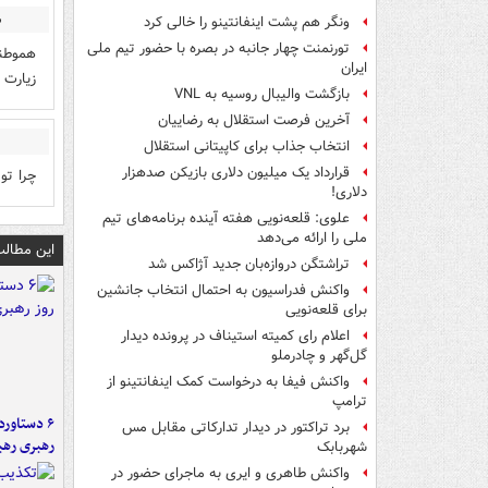
س
ونگر هم پشت اینفانتینو را خالی کرد
تورنمنت چهار جانبه در بصره با حضور تیم ملی
هموطنا
ایران
زیارت 
بازگشت والیبال روسیه به VNL
آخرین فرصت استقلال به رضاییان
انتخاب جذاب برای کاپیتانی استقلال
قرارداد یک میلیون دلاری بازیکن صدهزار
چرا تو
دلاری!
علوی: قلعه‌نویی هفته آینده برنامه‌های تیم
ملی را ارائه می‌دهد
این مطالب
تراِشتگن دروازه‌بان جدید آژاکس شد
واکنش فدراسیون به احتمال انتخاب جانشین
برای قلعه‌نویی
اعلام رای کمیته استیناف در پرونده دیدار
گل‌گهر و چادرملو
واکنش فیفا به درخواست کمک اینفانتینو از
ترامپ
برد تراکتور در دیدار تدارکاتی مقابل مس
رهبری رهب
شهربابک
واکنش طاهری و ایری به ماجرای حضور در