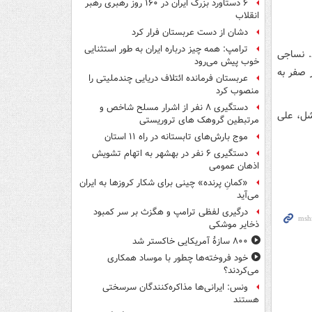
۶ دستاورد بزرگ ایران در ۱۶۰ روز رهبری رهبر
انقلاب
دشان از دست عربستان فرار کرد
ترامپ: همه چیز درباره ایران به طور استثنایی
ار می شود. نساجی
خوب پیش می‌رود
از مرحله گروهی لیگ قهرمانان آسیا مقابل بمبئی سیتی با نتیجه ۲ بر صفر به
عربستان فرمانده ائتلاف دریایی چندملیتی را
منصوب کرد
دستگیری ۸ نفر از اشرار مسلح شاخص و
شل، علی
مرتبطین گروهک های تروریستی
موج بارش‌های تابستانه در راه ۱۱ استان
دستگیری ۶ نفر در بهشهر به اتهام تشویش
اذهان عمومی
«کمانِ پرنده» چینی برای شکار کروزها به ایران
می‌آید
درگیری لفظی ترامپ و هگزث بر سر کمبود
ذخایر موشکی
۸۰۰ سازۀ آمریکایی خاکستر شد
خود فروخته‌ها چطور با موساد همکاری
می‌کردند؟
ونس: ایرانی‌ها مذاکره‌کنندگان سرسختی
هستند