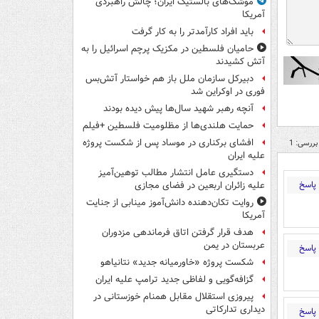
موشک‌های بالستیک ایران؛ چالش راهبردی
آمریکا
باید افراد کارآمدتر را به کار گرفت
حامیان فلسطین در مکزیک پرچم اسرائیل را به
آتش کشیدند
دبیرکل سازمان ملل باز هم خواستار آتش‌بس
فوری در اوکراین شد
آنچه رهبر شهید سال‌ها پیش دیده بودند
حمایت هلندی‌ها از مظلومیت فلسطین +فیلم
افشای برکناری در موساد پس از شکست پروژه
بررسی: 1
علیه ایران
دستگیری عامل انتشار مطالب توهین‌آمیز
پاسخ
علیه زائران اربعین در فضای مجازی
روایت تکان‌دهنده دانش‌آموز مینابی از جنایت
آمریکا
هدف قرار گرفتن اتاق‌ فرماندهی مزدوران
عربستان در یمن
پاسخ
شکست پروژه «خاورمیانه جدید» نتانیاهو
گزافه‌گویی و لفاظی جدید ترامپ علیه ایران
پیروزی استقلال مقابل همنام خوزستانی در
دیداری تدارکاتی
پاسخ