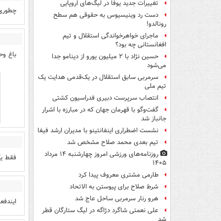
تغییرات جدید یوفا در لیگ‌های اروپایی
ی گویم
دست رد وینیسیوس به حقوقی هم سطح
رونالدو!
ماجرای خواهرخواندگی استقلال و تیم
افغانستانی چه بود؟
 بدبخت
حسین نژاد با ۲ میلیون یورو از دینامو جدا
می‌شود
سرمربی سابق استقلال در یک‌قدمی هدایت یک
تیم ملی
انتصاب سرپرست دبیری فدراسیون کشتی
گفت‌وگو با قهرمان جهان که در مبارزه با اشرار
جانباز شد
نشست اضطراری اینفانتینو با مدیران ارشد فیفا
تیم بعدی محمد صلاح مشخص شد
روزنامه‌های ورزشی امروز چهارشنبه ۱۴ مرداد
🤣🤣
۱۴۰۵
طارمی مشتری معروف پیدا کرد
شرط صلاح برای پیوستن به الاتحاد
هرو رنار سرمربی ساحل عاج شد
یکنن🗿
علی نعمتی شاگرد دژاگه در لیگ ستارگان قطر
شد