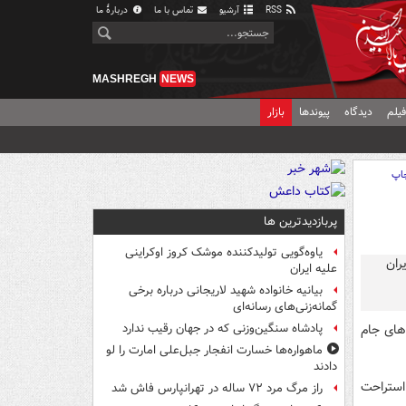
RSS
آرشیو
تماس با ما
دربارهٔ ما
MASHREGH
NEWS
یلم
دیدگاه
پیوندها
بازار
اپ
پربازدیدترین ها
یاوه‌گویی تولیدکننده موشک کروز اوکراینی
علیه ایران
بیانیه خانواده شهید لاریجانی درباره برخی
گمانه‌زنی‌های رسانه‌ای
 های جام
پادشاه سنگین‌وزنی که در جهان رقیب ندارد
ماهواره‌ها خسارت انفجار جبل‌علی امارت را لو
دادند
استراحت
راز مرگ مرد ۷۲ ساله در تهرانپارس فاش شد