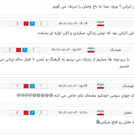
چطوری ایرانی ؟ ورود نیما به باغ وحش را تبریک م
۱۴:۰۹ - ۱۴۰۲/۰۷/۰۳
2
2
باغ وحش البانی بود که توش زندگی میکردی و الان اواره ای
۱۵:۳۳ - ۱۴۰۲/۰۷/۰۳
هوشنگ
2
3
 برو بچه ها میاییم از نزدیک می بینیم به فرهنگ و تمدن ۷ هزار ساله ایرانی می
خندیم
۱۵:۳۶ - ۱۴۰۲/۰۷/۰۳
هوشنگ
1
1
فقط یک جهان سومی خودشو مضحک عام خاص می کنه.😅😆😆😆😅🤣
۱۷:۴۰ - ۱۴۰۲/۰۷/۰۳
ماهان
0
0
ایندفعه هتل رو فتح م