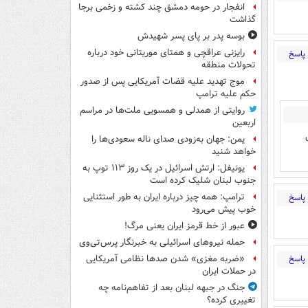
انفجار در حومه دمشق چند کشته و زخمی برجا
گذاشت
بوسه‌ پدر بر پای پسر شهیدش
رایزنی عراقچی و همتای موریتانی خود درباره
پاسخ
تحولات منطقه
موج تهدید علیه قضات آمریکایی پس از صدور
حکم علیه ترامپ
روایتی از همدلی و همسویی ملت‌ها در مراسم
اربعین
می
یمن: جهان به‌زودی صدای ناله سعودی‌ها را
خواهد شنید
یونیفل: ارتش اسرائیل در یک روز ۱۱۳ توپ به
جنوب لبنان شلیک کرده است
ترامپ: همه چیز درباره ایران به طور استثنایی
پاسخ
خوب پیش می‌رود
عبور از خط قرمز ایران یعنی مرگ!
حمله نیروهای اسرائیلی به خبرنگار پرس‌تی‌وی
پاسخ
«ضربه مغزی» شدن صدها نظامی آمریکایی
در حملات ایران
جنگ در جبهه لبنان بعد از تفاهم‌نامه چه
تغییری کرده؟