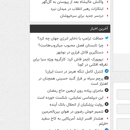
واکنش عالیشاه بعد از پیوستن به گل‌گهر
ابتکارات رهبر انقلاب در میدان نبرد
دردسر جدید برای سرخپوشان
آخرین اخبار
حماقت ترامپ با ذخایر انرژی جهان چه کرد؟
چرا تابستان فصل محبوب میکروب‌هاست؟
دستگیری قاتل فراری در نوشهر
نیویورک تایمز فاش کرد: کارگروه ویژه سیا برای
تفرقه افکنی در کوبا
کنترل کامل تنگه هرمز در دست ایران!
پرچم سیاه بر فراز گنبد حسینی همچنان در
اهتزاز است
ماجرای پیاده روی اربعین حاج رمضان
این دیپلماسی نمایشی، شکست خورده است
روایت پزشکیان از انحلال بانک آینده
شمیم خوش رضوی در هوای بین‌الحرمین
هشدار افسر ارشد آمریکایی به کاخ سفید
+فیلم