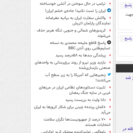
ترامپ در حال سوختن در آتشی خودساخته
پاسخ
ایران را تست نکنید! جاده‌ی خشم ایران!
 جهت
واکنش سفارت ایران به بیانیه مغرضانه
نمایندگان پارلمان اتریش
کریدورهای شمالی و جنوبی تنگه هرمز حذف
می‌شوند
پاسخ
پاسخ قاطع ملیحه محمدی به نسخه
تسلیم‌طلبی روی آنتن BBC
پرشدگی سدها به ۵۸درصد رسید
بازدید وزیر نیرو از روند برق‌رسانی به واحدهای
صنعتی بازسازی‌شده
زنجیرهایی که آمریکا را به زیر سطح آب
می‌کشند!
تثبیت دستاوردهای نظامی ایران در مرزهای
غربی در سایه جنگ رمضان
دانا وایت به بن‌بست رسید
«کمانِ پرنده» چینی برای شکار کروزها به ایران
می‌آید
۷۰ درصد از صهیونیست‌ها نگران سلامت
انتخابات هستند
یاوه‌گویی تولیدکننده موشک کروز اوکراینی