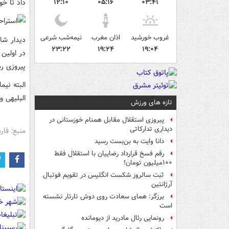
داد تا خو
۱۲:۱۰
۰۵:۱۶
۰۳:۴۱
غروب خورشید
اذان مغرب
نیمه‌شب شرعی
۲۳:۲۲
۱۹:۲۴
۱۹:۰۴
پیروزی ر
البته نی
البلیهی 
تازه های ورزش
پیروزی استقلال مقابل همنام خوزستانی در
دیداری تدارکاتی
منبع: فا
دانا وایت به بن‌بست رسید
رقم فسخ قرارداد رضاییان با استقلال فقط
۱۰۰میلیون تومان!
ثبت سالروز شکست انگلیس در تقویم فوتبال
آرژانتین
برزگر: همای سعادت روی دوش تارتار نشسته
است
رونمایی رئال مادرید از دیومانده