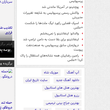
پرسپولیس
پوچتینو در آمریکا ماندنی شد
واکنش رسمی پرسپولیس به شایعه تغییرات
مدیریتی
اسپک فضایی رکورد لیگ ملت‌ها را شکست
تکذیب شای
+عکس
فراری
والدانو: اینفانتینو را نمی‌بخشم
اینفانتینو برای بقا دست به دامن ترامپ شد
فیلم برگزی
دروازه‌بان سابق پرسپولیس به صنعت‌نفت
بوسه‌ پ
پیوست
رامین رضاییان همه نشانه‌های استقلال را پاک
کرد! +عکس
برگزیده و
آپ آهنگ
موزیک شاه
دانلود آهنگ جدید
سایت تاریخ ایران
بهترین هتل های استانبول
رزرو هتل استانبول
حمله تند ف
بهترین جراح بینی ترمیمی
دروغگو، پَ