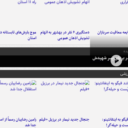
عه معافیت سربازان
دستگیری ۶ نفر در بهشهر به اتهام
تشویش اذهان عمومی
استان
ده
در بر پای پسر شهیدش
رزشی
یگو به اینفانتینو:
جنجال جدید نیمار در برزیل +فیلم
رامین رضاییان رسماً از اس
ست‌ و حیله‌گر!
جدا شد