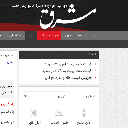
خانه
سیاست
جهان
تحولات منطقه
ورزش
شبکه‌های اجتماع
قیمت
کد خبر
861
ورزش
قیمت جهانی طلا امروز ۱۵ مرداد
قیمت نفت برنت به ۷۹ دلار رسید
افزایش قیمت طلا و نقره جهانی
سرمربی ا
نساجی ا
استان:
به گزار
پادشاهی 
در همین 
اذان صبح
طلوع آفتاب
اذان ظهر