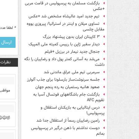
بازگشت مسلمان به پرسپولیس در قامت مربی
+عکس
تیم جدید امید عالیشاه مشخص شد +عکس
تساوی میلان و اینتر در استرالیا/ پیروزی یووه
*
لطفا عدد م
مقابل چلسی
۳ کاپیتان ایران بدون پیشنهاد بزرگ
دیدار سفیر ژاپن با رییس کمیته ملی المپیک
جنجال جدید نیمار در برزیل +فیلم
می‌شد به آسانی کمتر پول داد و رضاییان را نگه
نظرات
داشت
سرمربی تیم ملی عراق ماندنی شد
جلسه سرنوشت‌ساز بارسلونا برای جذب آلوارز
صعود هانیه رستمیان به رده پنجم جهان
مواظب 
بازگشت جام باشگاههای فوتسال آسیا به
تقویم AFC
درس ایتالیایی‌ به بازیکنان استقلال و
پرسپولیس!
🤣😅😅
رامین رضاییان رسماً از استقلال جدا شد
دوست نداشتم با ذهن درگیر در پرسپولیس
بمانم