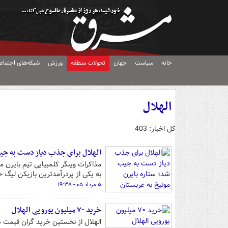
خانه
سیاست
جهان
تحولات منطقه
ورزش
شبکه‌های اجتماع
الهلال
کل اخبار: 403
الهلال برای جذب دیاز دست به جیب 
مذاکرات وینگر کلمبیایی تیم بایرن مو
به یکی از پردرآمدترین بازیکن لیگ 
۵ مرداد ۰۵ - ۱۹:۳۸
خرید ۷۰ میلیون یورویی الهلال