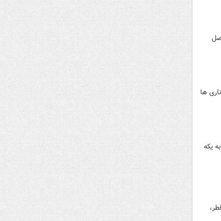
 نیم فصل
ناری ها
ه یکه
طر،