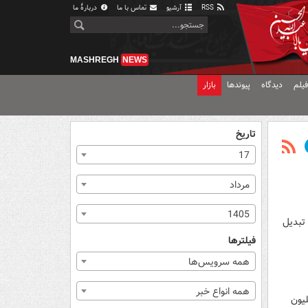
RSS
آرشیو
تماس با ما
دربارهٔ ما
MASHREGH
NEWS
یلم
دیدگاه
پیوندها
بازار
تاریخ
17
مرداد
1405
 تبدیل
فیلترها
همه سرویس‌ها
همه انواع خبر
لات تابستانی لیگ عربستان رونمایی کرد و بازیکن هلندی را با ۷۰ میلیون