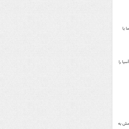
 با
ان آسیا را
یمش به