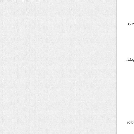
صری
دند.
داده