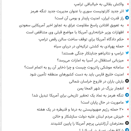
واکنش بقائی به خیالبافی ترامپ
اثر جدید کارتونیست سوری با عنوان مدیریت جدید تنگه هرمز
راز قدرت ایران، امنیت پایدار و بومی آن است!
به تعویق افتادن پاسخ مقاومت عراق به تجاوز اخیر آمریکایی سعودی
اظهارات وزیر خزانه‌داری آمریکا با مواضع قبلی وی متناقض است
حکم دادگاه آمریکا برای توقف ساخت سالن رقص ترامپ
حمله پهپادی به کشتی ترکیه‌ای در دریای سیاه
ترامپ و نتانیاهو جنایتکار جنگی هستند!
میزبانی استقلال در آسیا به امارات می‌رسد؟
سامانه موشکی پاتریوت چیست و چرا ذخایر آن رو به اتمام است؟
امنیت خلیج فارس باید به دست کشورهای منطقه تأمین شود
بارش باران در فاروج خراسان شمالی
انفجار بزرگ در شهر المخا یمن
تنگه هرمز به نماد یک تحقیر تاریخی برای آمریکا تبدیل شد!
ماموریت در حال پایان است!
۲۰ حمله رژیم صهیونیستی به درعا و قنیطره در یک هفته
خیزش مردم لبنان علیه دولت سازشکار و خائن
معترضان آرژانتینی پرچم آمریکا را پایین کشیدند
شکاف‌های عمیق در اسرائیل!