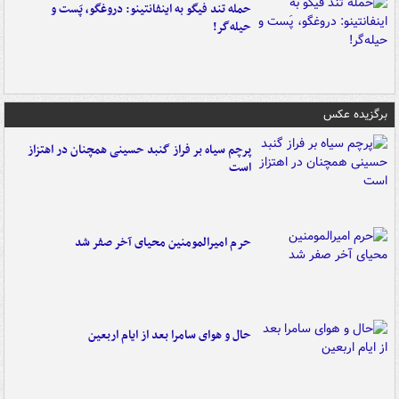
حمله تند فیگو به اینفانتینو: دروغگو، پَست‌ و
حیله‌گر!
برگزیده عکس
پرچم سیاه بر فراز گنبد حسینی همچنان در اهتزاز
است
حرم امیرالمومنین محیای آخر صفر شد
حال و هوای سامرا بعد از ایام اربعین