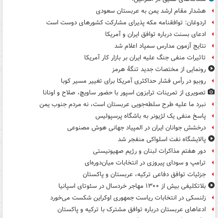
هشدار مقام ارشد یمن به عربستان سعودی
اردوغان: توافقنامه مکه پذیرای مشارکت کشورهای دوست است
ادعای بسنت درباره توافق ایران و آمریکا
نتایج آزمون مدارس سمپاد اعلام شد
تاثیرات منفی جنگ علیه ایران بر بازار کار آمریکا
رونمایی از مختصات جدید تنگۀ هرمز
روبیو در رأس فشار حداکثری آمریکا برای تغییر مسیر کوبا
تصویری از تمرینات ترابزون اسپور با حضور ساویچ، صلاح و اونانا
نبرد ما علیه طرح سلطه‌جویی عربستان است، نه مردم جنوب یمن
پاسخ منفی یک لژیونر به باشگاه پرسپولیس
درخشش جوانان ایران در المپیاد جهانی هوش مصنوعی
پالایشگاه نفت اسلواکی منفجر شد
دور هفتم مذاکرات لبنان و رژیم صهیونیستی
ترامپ و سودای پیروزی در انتخابات میان‌دوره‌ای
جزئیات توافق دفاعی ترکیه، عربستان و پاکستان
بلاتکلیفی بیش از ۱۳۰۰ مهاجر خردسال در سئوتای اسپانیا
زلنسکی در انتخابات ریاست جمهوری اوکراین شکست می‌خورد
ادعاهای عربستان درباره توافق مشترک با ترکیه و پاکستان