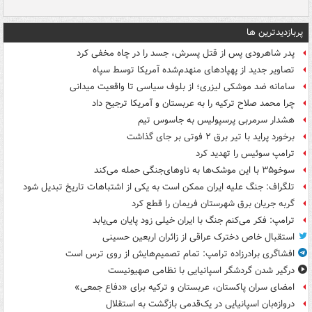
پربازدیدترین ها
پدر شاهرودی پس از قتل پسرش، جسد را در چاه مخفی کرد
تصاویر جدید از پهپادهای منهدم‌شده آمریکا توسط سپاه
سامانه ضد موشکی لیزری؛ از بلوف سیاسی تا واقعیت میدانی
چرا محمد صلاح ترکیه را به عربستان و آمریکا ترجیح داد
هشدار سرمربی پرسپولیس به جاسوس تیم
برخورد پراید با تیر برق ۲ فوتی بر جای گذاشت
ترامپ سوئیس را تهدید کرد
سوخو۳۵ با این موشک‌ها به ناوهای‌جنگی حمله می‌کند
تلگراف: جنگ علیه ایران ممکن است به یکی از اشتباهات تاریخ تبدیل شود
گربه جریان برق شهرستان فریمان را قطع کرد
ترامپ: فکر می‌کنم جنگ با ایران خیلی زود پایان می‌یابد
استقبال خاص دخترک عراقی از زائران اربعین حسینی
افشاگری برادرزاده ترامپ: تمام تصمیم‌هایش از روی ترس است
درگیر شدن گردشگر اسپانیایی با نظامی صهیونیست
امضای سران پاکستان، عربستان و ترکیه برای «دفاع جمعی»
دروازه‌بان اسپانیایی در یک‌قدمی بازگشت به استقلال