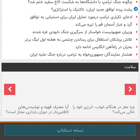
چگونه جنگ ترامپ با دانشگاه‌ها به شکست کاخ سفید ختم شد؟
پشت پرده توافق جدید ایران؛ تاکتیک یا استراتژی؟
ادعای تکراری ترامپ درمورد تمایل ایران برای دستیابی به توافق
گرد و غبار آسمان قم را تیره می‌کند
وزیران صهیونیست خواستار از سرگیری جنگ نابودی غزه شدند
تلاش پزشکان استقلال برای رساندن چشمی به هفته اول لیگ برتر
بحران در راه‌آهن انگلیس ادامه دارد
هشدار نمایندگان جمهوری‌خواه به ترامپ درباره جنگ علیه ایران
سلامت
ت
چرا مغز در هنگام خواب، انرژی خود را
آیا مصرف قهوه و نوشیدنی‌های
چر
خالی می‌کند؟
کافئین‌دار در دوران بارداری مجاز است؟
می
نسخه دسکتاپ