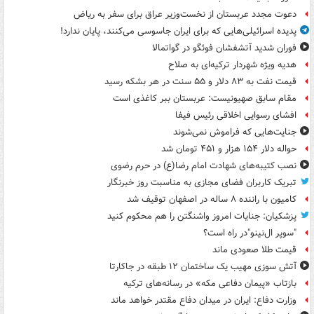
دعوت مجدد عربستان از نخست‌وزیر عراق برای سفر به ریاض
پدیده اسرائیلی‌هایی که برای ایران جاسوسی می‌کنند، پایان ندارد!
فوران شدید آتشفشان فوئگو در گواتمالا
هدیه ویژه شهردار ترکیه‌ای به صلاح
قیمت نفت به ۸۳ دلار و ۵۵ سنت در هر بشکه رسید
مقام سابق صهیونیست: عربستان ببر کاغذی است
افشای رسوایی اخلاقی رئیس فیفا
جنایت‌هایی که فراموش نمی‌شوند
حواله دلار ۱۵۴ هزار و ۴۵۱ تومان شد
نصب کتیبه‌های شهادت امام رضا(ع) در حرم رضوی
تبریک کاربران فضای مجازی به مناسبت روز خبرنگار
کامیون با راننده ۸ ساله در اصفهان توقیف شد
پزشکیان: جنایات امروز واشنگتن را هم محکوم کنید
"سوپر ال‌نینو"در راه است؟
قیمت طلا صعودی ماند
آتش سوزی مهیب یک ساختمان ۱۲ طبقه در جاکارتا
بازتاب «پیمان دفاعی مکه» در رسانه‌های ترکیه
وزارت دفاع: ایران در میدان دفاع مقتدر خواهد ماند