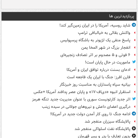
پربازدیدترین ها
شاید روسیه، آمریکا را در ایران زمین‌گیر کند!
واکنش بقائی به خیالبافی ترامپ
پاسخ منفی یک لژیونر به باشگاه پرسپولیس
انفجار بزرگ در شهر المخا یمن
۶ فوتی و ۵ مصدوم بر اثر تصادف زنجیره‌ای
ماموریت در حال پایان است!
ادعای بسنت درباره توافق ایران و آمریکا
فارن افرز: جنگ با ایران یک فاجعه است
بیانیه سپاه پاسداران به مناسبت روز خبرنگار
استقرار انبوه «دی‌اف‑۱۷» و پایان عصر پدافند آمریکا +عکس
اثر جدید کارتونیست سوری با عنوان مدیریت جدید تنگه هرمز
درگیری اعضای داعش و نیروهای جولانی در سیده زینب
ادامه جنگ تا روی کار آمدن دولت جدید در آمریکا!
پالایشگاه سیزران منفجر شد
پالایشگاه نفت اسلواکی منفجر شد
بدون تعارف با پدر و پسر قهرمان