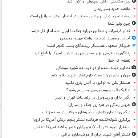
بیل مکانیکی ارتش صهیونی واژگون شد
مقصد جدید پسر زیدان
رسانه عبری زبان: روزهای سختی در انتظار ارتش اسرائیل است
چین ونیز شد!
کدام فرضیات واشنگتن درباره جنگ با ایران اشتباه از کار درآمد
آخرین وضعیت نبرد به روایت مهدی محمدی
خبرنگار متعهد، هم‌سنگر رزمندگان پشت لانچر است
پنتاگون دسترسی وزیر سابق نیروی هوایی آمریکا را قطع کرد
نقطه، ته خط!
تصاویر دیده‌ نشده از دو فرمانده شهید موشکی
مهران غفوریان: دوست دارم نقش شهید بازی کنم
هشدار پکن به توکیو: با آتش بازی نکنید
هافبک آلومینیوم، پرسپولیسی می‌شود؟
رگبار باران و رعدوبرق در ارتفاعات تهران و البرز
جریان زندگی در غزه زیر جنگ و بمباران
درگیری اعضای داعش و نیروهای جولانی در سیده زینب
برکناری شوکه‌کننده فرمانده لشکر پنجم ارتش آمریکا در اروپا
استقرار انبوه «دی‌اف‑۱۷» و پایان عصر پدافند آمریکا +عکس
تشکر آقای شهید ایران از موکب‌داران عراقی