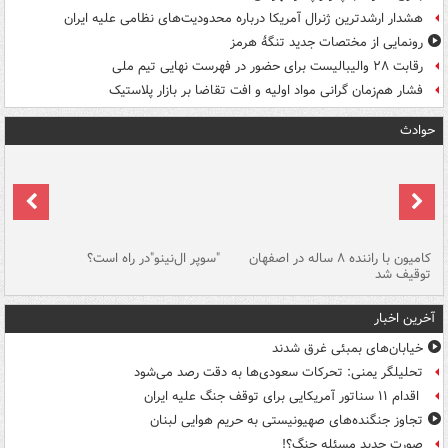
هشدار ارشدترین ژنرال آمریکا درباره محدودیت‌های نظامی علیه ایران
رونمایی از مختصات جدید تنگۀ هرمز
رقابت ۲۸ والیبالیست برای حضور در فهرست نهایی تیم ملی
فشار هم‌زمان گرانی مواد اولیه و افت تقاضا بر بازار پلاستیک
حوادث
۱ خودرو با ۱۹
کامیون با راننده ۸ ساله در اصفهان
"سوپر ال‌نینو"در راه است؟
رگ
توقیف شد
ته
آخرین اخبار
خیابان‌های بمبئی غرق شدند
تحلیلگر یمنی: تحرکات سعودی‌ها به دقت رصد می‌شود
اقدام ۱۱ سناتور آمریکایی برای توقف جنگ علیه ایران
تجاوز جنگنده‌های صهیونیستی به حریم هوایی لبنان
صورت جدید مسئله جنگ؟!