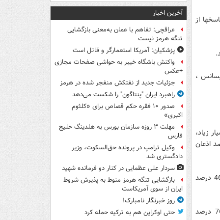
آخرین اخبار
سخها از
عراقچی: تفاهم با عمان به‌معنی بازگشایی
تنگه هرمز نیست
پزشکیان: آمریکا استعمارگر و قاتل است
واکنش باشگاه خیبر به حواشی صفحات مجازی
+عکس
از پاسخگویان به پرسش ها مدرک تحصیلی زیر لیسانس، 29.8 لیسانس ،
جزئیات جدید از نفتکش منفجر شده در هرمز
راهبرد ایران "پنتاگون" را شکست می‌دهد
صدور ۱۰ فقره حکم قصاص برای «کلثوم
اکبری»
مهلت ۳ روزه سازمان بورس به هلدینگ خلیج
سیار زیاد،
فارس
درصد در حد کم تا خیلی کم ارزیابی کرده اند و 12.1 درصد اذعان
وکیل ترامپ در پرونده حق‌السکوت، وزیر
دادگستری شد
سردار علی عظمایی در کنار دو فرمانده شهید
همچنین 35 درصد پاسخگویان اخبار مربوط به اجلاس را اغلب پیگیری می کرده اند، 46.2 درصد
بازگشایی تنگه هرمز منوط به پذیرش شروط
ایران از سوی آمریکاست
روز خبرنگار نامبارک!
اما در پاسخ به این سوال که اخبار اجلاس را از چه طریقی پیگیری می کردید؟ 76.6 درصد
حتی اوکراین هم به ترکیه حمله کرد