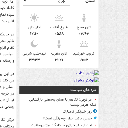
استان:
اما آنچه
کاملا خوش
سیاه نمای
آنان بود.
اذان صبح
طلوع آفتاب
اذان ظهر
۱۲:۱۰
۰۵:۱۸
۰۳:۴۳
در حالیک
تاثیر تح
نظام افزو
غروب خورشید
اذان مغرب
نیمه‌شب شرعی
سیاسی آن 
۲۳:۲۳
۱۹:۲۱
۱۹:۰۲
و رسانه ه
در این ب
می کند دو
الملل و ه
تازه های سیاست
در درجه 
آرمان‌ها
عراقچی: تفاهم با عمان به‌معنی بازگشایی
تنگه هرمز نیست
رسانی دست
روز خبرنگار نامبارک!
حدس بزنید ایران چه رنگی است؟
احضار باقر خرازی به دادگاه ویژه روحانیت
مختلف شه