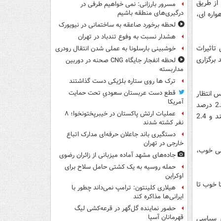
ریق تلویزیون پیگیری می کرده اند، 17.2 درصد از طریق
مسرور بارزانی: نمی خواهیم طرفی در
درگیری‌های منطقه باشیم
شبکه های ماهواره ای،
لحظه برخورد صاعقه به ساختمانی در نیویورک
هشدار نسبت به وفوع تندباد در تهران
اس تاثیرات
خوشبینی بارسلونا به عملی شدن انتقال رودری
9.1 درصد آن را منفی تلقی کرده اند و 12.9 درصد برگزاری
لحظه انفجار جایگاه CNG صحنه در دوربین
مداربسته
ترک ها روی ستاره بلژیکی دست گذاشتند
جلاس انتظار
قطع دست عربستان سعودیِ تحت حمایت
آمریکا
داشتند. 12.1 درصد بر تاثیر مثبت اقتصادی و کم رنگ شدن تحریم ها تاکید کردند. 2.5 درصد
عملیات ارتش پاکستان در خیبرپختونخوا؛ ۸
تحکیم وحدت و امنیت کشور و اقتدار و سربلندی را مهمترین اثر این اجلاس می دانستند و 2.4
نفر کشته شدند
دستگیری باند جاعلان حرفه‌ای مدارک اتباع
خارجی در تهران
یلی خوب،
جاده‌های مشهد آماده میزبانی از زائران رضوی
حمله روسیه به یک کشتی حامل سلاح برای
اوکراین
 پاسخگویان نسبتا خوب تا
هیلاری کلینتون: ترامپ نمی‌داند چطور با
ایرانی‌ها مذاکره کند
حضور نماینده گل‌گهر در قرعه‌کشی لیگ
قهرمانان آسیا
ار سیاسی