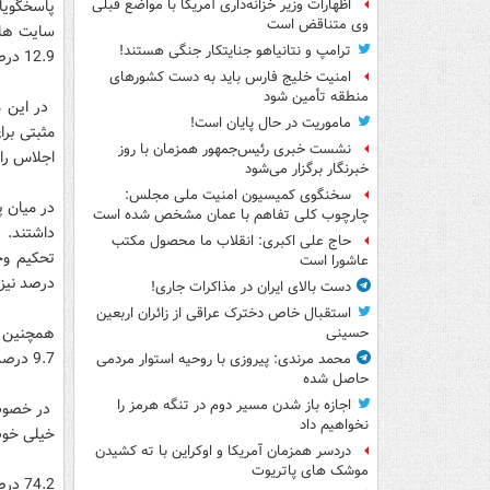
اظهارات وزیر خزانه‌داری آمریکا با مواضع قبلی
وی متناقض است
ترامپ و نتانیاهو جنایتکار جنگی هستند!
12.9 درصد از طریق دوستان و آشنایان و 9.9 درصد از طریق رادیو پیگیر این اخبار بوده اند.
امنیت خلیج فارس باید به دست کشورهای
منطقه تأمین شود
ماموریت در حال پایان است!
نشست خبری رئیس‌جمهور همزمان با روز
اجلاس را بی تاثیر
خبرنگار برگزار می‌شود
سخنگوی کمیسیون امنیت ملی مجلس:
چارچوب کلی تفاهم با عمان مشخص شده است
حاج علی اکبری: انقلاب ما محصول مکتب
عاشورا است
درصد نیز 
دست بالای ایران در مذاکرات جاری!
استقبال خاص دخترک عراقی از زائران اربعین
حسینی
9.7 درصد نه چندان خوب و 5.6 درصد در حد ضعیف ارزیابی کرده اند.
محمد مرندی: پیروزی با روحیه استوار مردمی
حاصل شده
اجازه باز شدن مسیر دوم در تنگه هرمز را
نخواهیم داد
خیلی خوب، 9.7 درصد نه چندان خوب و 9.1 درصد در حد ضع
دردسر همزمان آمریکا و اوکراین با ته کشیدن
موشک های پاتریوت
74.2