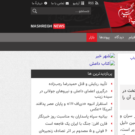
RSS
آرشیو
تماس با ما
دربارهٔ ما
MASHREGH
NEWS
یلم
دیدگاه
پیوندها
بازار
اپ
پربازدیدترین ها
تأیید ربایش و قتل حمیدرضا رجب‌زاده
ر از شهروندان پایتخت در
درگیری اعضای داعش و نیروهای جولانی در
سیده زینب
 آن را
استقرار انبوه «دی‌اف‑۱۷» و پایان عصر پدافند
آمریکا +عکس
 سران و
بیانیه سپاه پاسداران به مناسبت روز خبرنگار
مین دلیل
فارن افرز: جنگ با ایران یک فاجعه است
دیر است،
۶ فوتی و ۵ مصدوم بر اثر تصادف زنجیره‌ای