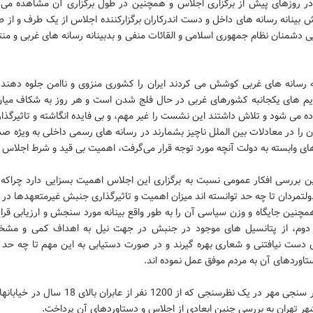
 در روزهای پیش از برگزاری اجلاس و همچنین در طول برگزاری آن مشاهده می 
 بینانه رسانه های داخل و دست اندرکاران برگزارکننده اجلاس از یک طرف و از 
ی دشمنان نظام جمهوری اسلامی و القائات منفی و بدبینانه رسانه های غربی و من
ه رسانه های غربی کوشش می کردند ایران را کشوری منزوی و ناامن جلوه دهند
ریم های یکجانبه کشورهای غربی در حال فلج شدن است و هر روز به شکاف میان
ده می شود و تلاش داشتند این نشست را غیر مهم، و بی فایده انگاشته و تاثیرگذا
را در معادلات بین الملل ناچیز بشمارند در رسانه های رسمی داخلی به ویژه صد
ای وابسته به دولت آنچه مورد توجه قرار می‌گرفت، اهمیت بی قید و شرط اجلاس ب
ین بررسی افکار عمومی نسبت به برگزاری این اجلاس اهمیت بسزایی دارد چرا
لتمردان تا چه حد توانسته اند میزان اهمیت و تاثیرگذاری جنبش غیرمتعهدها در 
مچنین جایگاه و وزن سیاسی آن را به طور واقع بینانه مورد سنجش و ارزیابی قرا
دوم، از پتانسیل های موجود در جنبش در جهت نیل به اهداف کمی و مش
ی دست نیافتنی و شعاری بهره گیرند و در صورت دستیابی به این مهم تا چه حد د
اوردهای آن به مردم موفق عمل نموده اند.
مرکز افکار سنجی مهر در یک نظرسنجی که از 1200 نفر از عابران 
ر تهران به بررسی چنین ابعادی از اجلاس و دستاوردهای آن پرداخت.