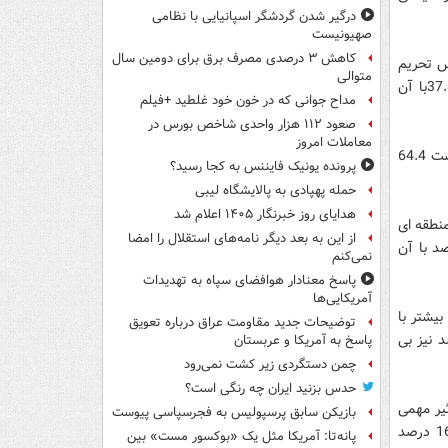
درگیر شدن گردشگر اسپانیایی با نظامی
صهیونیست
کاهش ۳ درصدی مصرف برق برای دومین سال
 اجلاس تحریم
متوالی
های اقتصادی غرب علیه کشورمان را کمرنگ می کند. 16.1 درصد نظری نداشته اند و 37.8با آن
مداح جوانی که در خون خود غلطید +فیلم
صعود ۱۱۲ هزار واحدی شاخص بورس در
معاملات امروز
با این نظر که برگزاری این اجلاس نشان دهنده ثبات داخلی و نظام سیاسی کشور بوده است 64.4
پرونده یونیک فایننس به کجا رسید؟
حمله پهپادی به پالایشگاه لیبی
هدایای روز خبرنگار ۱۴۰۵ اعلام شد
 منطقه ای
از این به بعد دیگر نامه‌های استقلال را امضا
ایش گذاشته است. 12.8 درصد نظری نداشته اند و 11.6 درصد با آن
نمی‌کنم
پاسخ معنادار هوافضای سپاه به تهدیدات
آمریکایی‌ها
بیشتر با
توضیحات جدید مقاومت عراق درباره تعویق
فت های جمهوری اسلامی ایران شده است و 12.9 درصد نیز بی
پاسخ به آمریکا و عربستان
چمن دستگردی زیر کشت نمی‌رود
حدس بزنید ایران چه رنگی است؟
یر مهمی
بازیکن سابق پرسپولیس به فجرسپاسی پیوست
برای کشورمان ندارد 56.8 درصد پاسخگویان مخالف بوده اند. 16.1 درصد بی نظر و 16.7 درصد
پانه‌تا: آمریکا مثل یک «بوکسور مست» بین