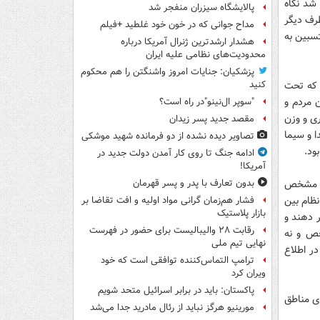
شد نگاه
پالایشگاه سیزران منفجر شد
طرف دیگر
مداح جوانی که در خون خود غلطید +فیلم
تسبین به
هشدار ارشدترین ژنرال آمریکا درباره
محدودیت‌های نظامی علیه ایران
پزشکیان: جنایات امروز واشنگتن را هم محکوم
 که تحت
کنید
 مردم و
"سوپر ال‌نینو"در راه است؟
ری و وزن
مقصد جدید پسر زیدان
ا و سیما
تصاویر دیده‌ نشده از دو فرمانده شهید موشکی
ود.
ادامه جنگ تا روی کار آمدن دولت جدید در
آمریکا!
که مشخص
بدون تعارف با پدر و پسر قهرمان
نظام بین
فشار هم‌زمان گرانی مواد اولیه و افت تقاضا بر
بازار پلاستیک
ر دهند و
رقابت ۲۸ والیبالیست برای حضور در فهرست
خص و نه
نهایی تیم ملی
ر اطلاع
ترامپ التماس‌کننده توافقی است که خود
ویران کرد
پاکستان: باید در برابر اسرائیل متحد شویم
بالای 18 سال در خیابانهای مناطق
مورینیو هرگز نباید از رئال مادرید جدا می‌شد