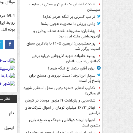
موافق بوده
هلاکت اعضای یک تیم تروریستی در جنوب
سیستان
69.4
ترامپ کنترلی بر تنگه هرمز ندارد!
وقتی ورزش با معنویت عجین بشه!
بوده اند.
پزشکیان: مشروطه نقطه عطف بیداری و
آزادی‌خواهی ملت ایران بود
پورجمشیدیان: اربعین ۱۴۰۵ با بالاترین سطح
امنیت برگزار شد
بیانیه خانواده شهید لاریجانی درباره برخی
گمانه‌زنی‌های رسانه‌ای
ایران آقای بلامنازع تنگه هرمز!
سردار ابن‌الرضا: دست نیروهای مسلح برای
پاسخ پُر است
تکذیب ادعای «نحوه ردزنی محل استقرار شهید
لاریجانی»
نظر شم
شناسایی و بازداشت ۲۱مزدور موساد در کرمان
تهاتر ۱۶۷۳ میلیارد تومان از اموال شرکت‌های
نام
تراستی
آجورلو: ایجاد دوقطبی «جنگ و صلح‌» بازی
دشمن است
ایمیل
سفیر ایران در ژاپن: همان فاجعه هیروشیما در