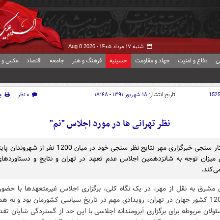
شنبه ۱۷ مرداد ۱۴۰۵ -
Aug 8 2026
ی
دفاع و امنیت
جهاد و مقاومت
حسینیه
فرهنگ و هنر
جامعه
اقتصاد
عکس و ف
152
تاریخ انتشار:
۱۸ شهریور ۱۳۹۱ - ۱۸:۴۸
۰ نظر
چ
نظر تهرانی ها در مورد اجلاس "نم"
مرکز افکار سنجی خبرگزاری مهر نتایج نظر سنجی خود در میان 1200 نف
زان توجه به شانزدهمین اجلاس عدم تعهد در تهران و نتایج و دستاوردهای
ی‌کند.
 مشرق به نقل از مهر، در یک نگاه کلی، برگزاری اجلاس غیرمتعهدها با حضور
مقامات 120 کشور جهان در تهران، رویدادی مهم در تاریخ سیاسی کشورمان بود و به ه
لان مربوطه برای برگزاری آبرومندانه اجلاسی با این حد از گستردگی شایان تق