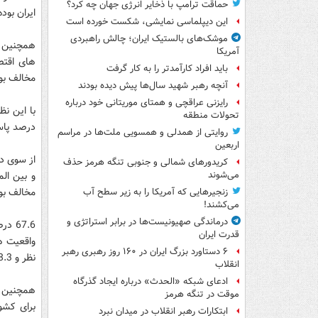
حماقت ترامپ با ذخایر انرژی جهان چه کرد؟
ایران بوده است. 9.8 درصد نظری نداشته اند
این دیپلماسی نمایشی، شکست خورده است
موشک‌های بالستیک ایران؛ چالش راهبردی
آمریکا
باید افراد کارآمدتر را به کار گرفت
مخالف بود
آنچه رهبر شهید سال‌ها پیش دیده بودند
رایزنی عراقچی و همتای موریتانی خود درباره
تحولات منطقه
درصد پاسخگویان موافق 
روایتی از همدلی و همسویی ملت‌ها در مراسم
اربعین
کریدورهای شمالی و جنوبی تنگه هرمز حذف
می‌شوند
مخالف بود
زنجیرهایی که آمریکا را به زیر سطح آب
می‌کشند!
درماندگی صهیونیست‌ها در برابر استراتژی و
67.6
قدرت ایران
۶ دستاورد بزرگ ایران در ۱۶۰ روز رهبری رهبر
نظر و 18.3 درصد نظر مخالف داشته اند.
انقلاب
ادعای شبکه «الحدث» درباره ایجاد گذرگاه
همچنین ب
موقت در تنگه هرمز
ابتکارات رهبر انقلاب در میدان نبرد