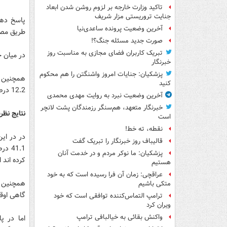
تاکید وزارت خارجه بر لزوم روشن شدن ابعاد
جنایت تروریستی مزار شریف
پاسخ دهن
آخرین وضعیت پرونده ساعدی‌نیا
طریق مصا
صورت جدید مسئله جنگ؟!
تبریک کاربران فضای مجازی به مناسبت روز
در میان جامع آماری ا
خبرنگار
پزشکیان: جنایات امروز واشنگتن را هم محکوم
کنید
12.2 درصد دارای مدارک فوق لیسانس به بالا و 0.7 درصد تحصیلات حوزوی داشته اند.
آخرین وضعیت نبرد به روایت مهدی محمدی
خبرنگار متعهد، هم‌سنگر رزمندگان پشت لانچر
نتایج نظ
است
نقطه، ته خط!
قالیباف روز خبرنگار را تبریک گفت
پزشکیان: ما نوکر مردم و در خدمت آنان
کرده اند 
هستیم
عراقچی: زمان آن فرا رسیده است که به خود
متکی باشیم
گاهی اوقات پیگیر بوده ا
ترامپ التماس‌کننده توافقی است که خود
ویران کرد
واکنش بقائی به خیالبافی ترامپ