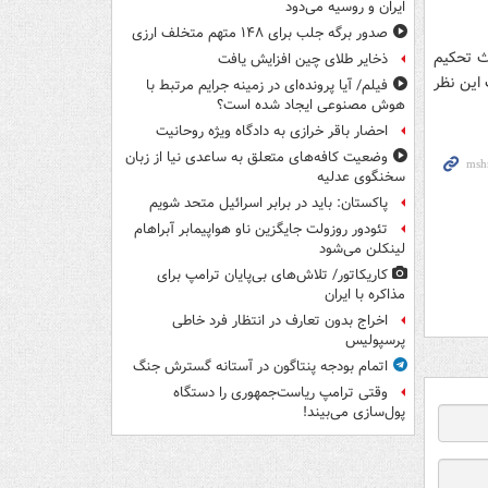
ایران و روسیه می‌دود
صدور برگه جلب برای ۱۴۸ متهم متخلف ارزی
عث تحکیم
ذخایر طلای چین افزایش یافت
ند و 17 درصد نیز مخالف این نظر
فیلم/ آیا پرونده‌ای در زمینه جرایم مرتبط با
هوش مصنوعی ایجاد شده است؟
احضار باقر خرازی به دادگاه ویژه روحانیت
وضعیت کافه‌های متعلق به ساعدی نیا از زبان
سخنگوی عدلیه
پاکستان: باید در برابر اسرائیل متحد شویم
تئودور روزولت جایگزین ناو هواپیمابر آبراهام
لینکلن می‌شود
کاریکاتور/ تلاش‌های بی‌پایان ترامپ برای
مذاکره با ایران
اخراج بدون تعارف در انتظار فرد خاطی
پرسپولیس
اتمام بودجه پنتاگون در آستانه گسترش جنگ
وقتی ترامپ ریاست‌جمهوری را دستگاه
پول‌سازی می‌بیند!