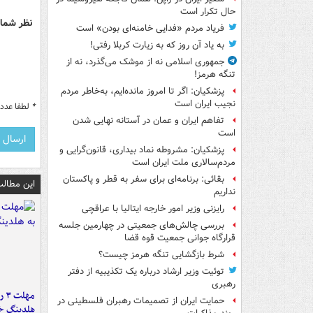
حال تکرار است
نظر شما 
فریاد مردم «فدایی خامنه‌ای بودن» است
به یاد آن روز که به زیارت کربلا رفتی!
جمهوری اسلامی نه از موشک می‌گذرد، نه از
تنگه هرمز!
پزشکیان: اگر تا امروز مانده‌ایم، به‌خاطر مردم
نجیب ایران است
*
لطفا عدد م
تفاهم ایران و عمان در آستانه نهایی شدن
است
پزشکیان: مشروطه نماد بیداری، قانون‌گرایی و
مردم‌سالاری ملت ایران است
بقائی: برنامه‌ای برای سفر به قطر و پاکستان
این مطالب
نداریم
رایزنی وزیر امور خارجه ایتالیا با عراقچی
بررسی چالش‌های جمعیتی در چهارمین جلسه
قرارگاه جوانی جمعیت قوه قضا
شرط بازگشایی تنگه هرمز چیست؟
توئیت وزیر ارشاد درباره یک تکذیبیه از دفتر
رهبری
مه
حمایت ایران از تصمیمات رهبران فلسطینی در
هلدینگ خ