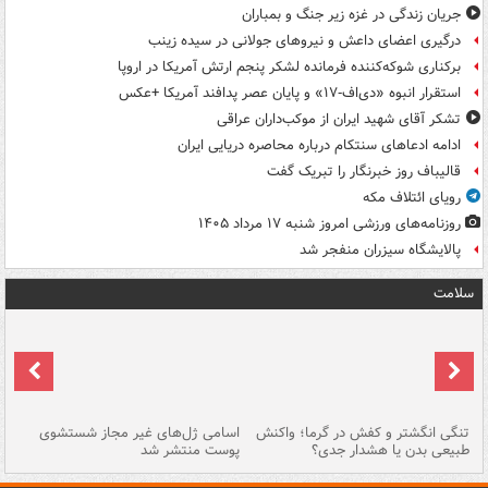
جریان زندگی در غزه زیر جنگ و بمباران
درگیری اعضای داعش و نیروهای جولانی در سیده زینب
برکناری شوکه‌کننده فرمانده لشکر پنجم ارتش آمریکا در اروپا
استقرار انبوه «دی‌اف‑۱۷» و پایان عصر پدافند آمریکا +عکس
تشکر آقای شهید ایران از موکب‌داران عراقی
ادامه ادعاهای سنتکام درباره محاصره دریایی ایران
قالیباف روز خبرنگار را تبریک گفت
رویای ائتلاف مکه
روزنامه‌های ورزشی امروز ‌شنبه ۱۷ مرداد ۱۴۰۵
پالایشگاه سیزران منفجر شد
سلامت
تنگی انگشتر و کفش در گرما؛ واکنش
اسامی ژل‌های غیر مجاز شستشوی
مر
طبیعی بدن یا هشدار جدی؟
پوست منتشر شد