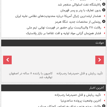
پالایشگاه نفت اسلواکی منفجر شد
بدون تعارف با پدر و پسر قهرمان
هشدار ارشدترین ژنرال آمریکا درباره محدودیت‌های نظامی علیه ایران
رونمایی از مختصات جدید تنگۀ هرمز
رقابت ۲۸ والیبالیست برای حضور در فهرست نهایی تیم ملی
فشار هم‌زمان گرانی مواد اولیه و افت تقاضا بر بازار پلاستیک
حوادث
تأیید ربایش و قتل حمیدرضا رجب‌زاده
کامیون با راننده ۸ ساله در اصفهان
"س
توقیف شد
آخرین اخبار
تأیید ربایش و قتل حمیدرضا رجب‌زاده
آخرین وضعیت پرونده ساعدی‌نیا
واکنش مردم جنوب عراق به تصاویر کودکان میناب