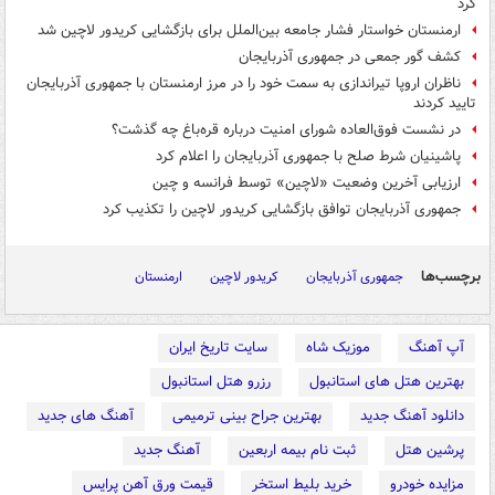
کرد
ارمنستان خواستار فشار جامعه بین‌الملل برای بازگشایی کریدور لاچین شد
کشف گور جمعی در جمهوری آذربایجان
ناظران اروپا تیراندازی به سمت خود را در مرز ارمنستان با جمهوری آذربایجان
تایید کردند
در نشست فوق‌العاده شورای امنیت درباره قره‌باغ چه گذشت؟
پاشینیان شرط صلح با جمهوری آذربایجان را اعلام کرد
ارزیابی آخرین وضعیت «لاچین» توسط فرانسه و چین
جمهوری آذربایجان توافق بازگشایی کریدور لاچین را تکذیب کرد
برچسب‌ها
جمهوری آذربایجان
کریدور لاچین
ارمنستان
آپ آهنگ
موزیک شاه
سایت تاریخ ایران
بهترین هتل های استانبول
رزرو هتل استانبول
دانلود آهنگ جدید
بهترین جراح بینی ترمیمی
آهنگ های جدید
پرشین هتل
ثبت نام بیمه اربعین
آهنگ جدید
مزایده خودرو
خرید بلیط استخر
قیمت ورق آهن پرایس