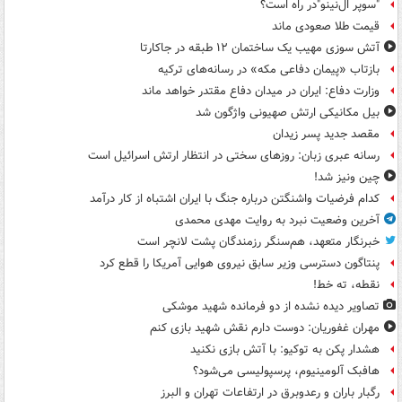
"سوپر ال‌نینو"در راه است؟
قیمت طلا صعودی ماند
آتش سوزی مهیب یک ساختمان ۱۲ طبقه در جاکارتا
بازتاب «پیمان دفاعی مکه» در رسانه‌های ترکیه
وزارت دفاع: ایران در میدان دفاع مقتدر خواهد ماند
بیل مکانیکی ارتش صهیونی واژگون شد
مقصد جدید پسر زیدان
رسانه عبری زبان: روزهای سختی در انتظار ارتش اسرائیل است
چین ونیز شد!
کدام فرضیات واشنگتن درباره جنگ با ایران اشتباه از کار درآمد
آخرین وضعیت نبرد به روایت مهدی محمدی
خبرنگار متعهد، هم‌سنگر رزمندگان پشت لانچر است
پنتاگون دسترسی وزیر سابق نیروی هوایی آمریکا را قطع کرد
نقطه، ته خط!
تصاویر دیده‌ نشده از دو فرمانده شهید موشکی
مهران غفوریان: دوست دارم نقش شهید بازی کنم
هشدار پکن به توکیو: با آتش بازی نکنید
هافبک آلومینیوم، پرسپولیسی می‌شود؟
رگبار باران و رعدوبرق در ارتفاعات تهران و البرز