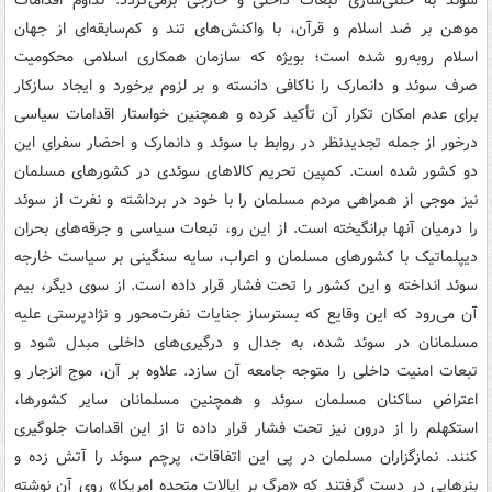
موهن بر ضد اسلام و قرآن، با واکنش‌های تند و کم‌سابقه‌ای از جهان
اسلام روبه‌رو شده است؛ بویژه که سازمان همکاری اسلامی محکومیت
صرف سوئد و دانمارک را ناکافی دانسته و بر لزوم برخورد و ایجاد سازکار
برای عدم امکان تکرار آن تأکید کرده و همچنین خواستار اقدامات سیاسی
درخور از جمله تجدیدنظر در روابط با سوئد و دانمارک و احضار سفرای این
دو کشور شده است. کمپین تحریم کالاهای سوئدی در کشورهای مسلمان
نیز موجی از همراهی مردم مسلمان را با خود در برداشته و نفرت از سوئد
را درمیان آنها برانگیخته است. از این رو، تبعات سیاسی و جرقه‌های بحران
دیپلماتیک با کشورهای مسلمان و اعراب، سایه سنگینی بر سیاست خارجه
سوئد انداخته و این کشور را تحت فشار قرار داده است. از سوی دیگر، بیم
آن می‌رود که این وقایع که بسترساز جنایات نفرت‌محور و نژادپرستی علیه
مسلمانان در سوئد شده، به جدال و درگیری‌های داخلی مبدل شود و
تبعات امنیت داخلی را متوجه جامعه آن سازد. علاوه بر آن، ‌موج انزجار و
اعتراض ساکنان مسلمان سوئد و همچنین مسلمانان سایر کشورها،
استکهلم را از درون نیز تحت فشار قرار داده تا از این اقدامات جلوگیری
کنند. نمازگزاران مسلمان در پی این اتفاقات، ‌پرچم سوئد را آتش زده و
بنرهایی در دست گرفتند که «مرگ بر ایالات متحده امریکا» روی آن نوشته