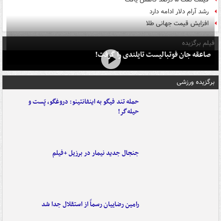
رشد آرام دلار ادامه دارد
افزایش قیمت جهانی طلا
فیلم برگزیده
صاعقه جان فوتبالیست تایلندی را گرفت!
برگزیده ورزشی
حمله تند فیگو به اینفانتینو: دروغگو، پَست‌ و
حیله‌گر!
جنجال جدید نیمار در برزیل +فیلم
رامین رضاییان رسماً از استقلال جدا شد