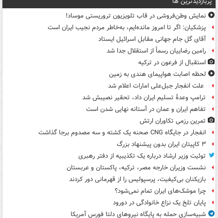
پربازدیدترین ها
نمایش وطن‌فروشی در قاب تلویزیون تروریستی موساد!
پزشکیان: اگر تا امروز مانده‌ایم، به‌خاطر مردم نجیب ایران است
آقای گل جام جهانی مقابل اسرائیل ایستاد
رامین رضاییان رسماً از استقلال جدا شد
استقبال از فرعون در ترکیه
لحظه اصابت هواپیمای هندی به زمین
علت انفجار جبل‌علی امارات اعلام شد
ترامپ وعدۀ تسلیم ایران داد، تحقیر نصیبش شد
تفاهم ایران و عمان در آستانه نهایی شدن است
تمرین رزمی تکاوران ارتش
انفجار در جایگاه CNG صحنه یک کشته و سه مصدوم برجا گذاشت
۳ کاپیتان ایران بدون پیشنهاد بزرگ
توئیت وزیر ارشاد درباره یک تکذیبیه از دفتر رهبری
نشست وزیران خارجه مصر، ترکیه، پاکستان و عربستان
بازیکنان بی‌کیفیت، پرسپولیس را از قهرمانی دور کردند
چرا موشک‌های ایران تمام نمی‌شود؟
پایان تلخ یک نزاع خانوادگی در دورود
شبیه‌سازی حمله به پایگاه نیروهای دلتا فورس آمریکا