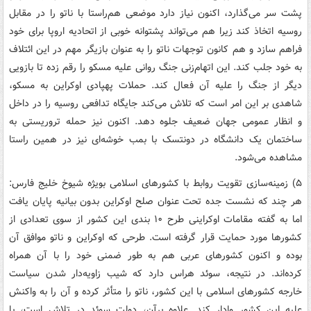
پشت سر می‌گذارد، اکنون نیاز دارد موضعی هم‌راستا با ناتو را در مقابل
روسیه اتخاذ کند زیرا هم می‌تواند پشتوانه خوبی از اتحادیه اروپا برای خود
فراهم سازد و هم کانون توجهات ناتو را به عنوان بازیگر مهم در این ائتلاف
به خود جلب کند. این اتهام‌زنی جنگ روانی علیه مسکو را رقم زده تا بازویی
دیگر از جنگ را علیه آن فعال کند. حملات پهپادی اوکراین به مسکو،
شاهدی بر این امر است که تلاش می‌کند جایگاه تدافعی روسیه را در داخل
و انظار عمومی جهان ضعیف جلوه دهد. اکنون نیز حمله تروریستی به
ساختمان یک دانشگاه در دونتسک با بمب خوشه‌ای نیز در همین راستا
مشاهده می‌شود.
۵) زمینه‌سازی تقویت روابط با کشورهای اسلامی بویژه شیوخ خلیج فارس:
هر چند که نشست جده تحت عنوان صلح اوکراین بدون بیانیه پایان یافت
اما به گفته مقامات اوکراینی طرح ۱۰ بندی این کشور از سوی تعدادی از
کشورها مورد حمایت قرار گرفته است. طرحی که اوکراین و ناتو موافق آن
بوده و اکنون کشورهای عربی هم به طور ضمنی خود را با آن همراه
کرده‌اند. در نتیجه، سوئد هراس دارد که شیب زاویه‌دار شدن سیاست
خارجه کشورهای اسلامی با این کشور، ناتو را متأثر کرده و آن را به واکنش
علیه این کشور وادار کند. علاوه برآن، دولت سوئد در تلاش است، با