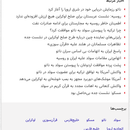
اخبار مرتبط
ناتو رزمایش دریایی خود در شرق اروپا را آغاز کرد
روسیه: نشست عربستان برای صلح اوکراین هیچ ارزش افزوده‌ای ندارد
اطمینان خاطر روسیه به مجارستان برای ادامه صادرات نفت
چرا ترکیه با پیوستن سوئد به ناتو موافقت کرد؟
رایزنی‌های نماینده چین درباره طرح صلح اوکراین در نشست جده
تظاهرات مسلمانان در هلند علیه «قرآن سوزی»
پاسخ ایران به اتهامات بی اساس سران ناتو
اتهام‌زنی مقامات سوئد علیه ایران و روسیه
پشت پرده موافقت اردوغان با پیوستن سوئد به ناتو
واکنش آمریکا به توافق ترکیه برای عضویت سوئد در ناتو
آمریکا موشک‌های دوربرد مجهز به بمب خوشه‌ای به اوکراین می‌دهد
واکنش کنعانی به اهانت مجدد به قرآن کریم در سوئد
مسکو: نشست جده بی‌حاصل بود
برچسب‌ها
سوئد
ناتو
مسکو
خلیج‌فارس
قرآن‌سوزی
اوکراین
اتحادیه اروپا
خلیج فارس