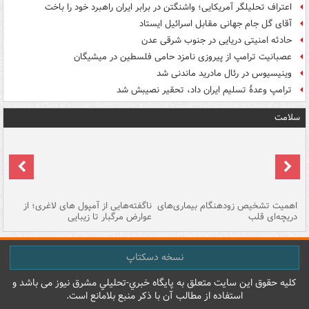
اعتراف تحلیلگر آمریکایی؛ واشنگتن در برابر ایران راهبرد خود را باخت
آقای گل جام جهانی مقابل اسرائیل ایستاد
حادثه امنیتی دریایی در جنوب شرقی عدن
عصبانیت ترامپ از پیروزی نامزد حامی فلسطین در میشیگان
وینیسیوس در رئال مادرید ماندنی شد
ترامپ وعدۀ تسلیم ایران داد، تحقیر نصیبش شد
سلامت
اهمیت تشخیص زودهنگام بیماری‌های
ناگفته‌هایی از آمپول های لاغری؛ از
دریچه‌ای قلب
عوارض مرگبار تا زیبایی
تا
نسخه دسکتاپ
کليه حقوق اين سايت متعلق به پایگاه خبري-تحليلي مشرق نيوز می باشد و
استفاده از مطالب آن با ذکر منبع بلامانع است.