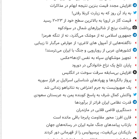
افزایش مجدد قیمت بنزین نتیجه ابهام در مذاکرات
به یاد آن روز که به زیارت کربلا رفتی!
قیمت گاز در اروپا به بالاترین سطح خود از ۲۰۲۳ رسید
برداشت برنج از شالیزارهای شمال در سوادکوه
جمهوری اسلامی نه از موشک می‌گذرد، نه از تنگه هرمز!
ناگفته‌هایی از آمپول های لاغری؛ از عوارض مرگبار تا زیبایی
کشورهای عربی از رویارویی و جنگ با ایران می‌ترسند!
تجهیز موشکهای سپاه به نفس اژدها+عکس
پایان تلخ یک نزاع خانوادگی در دورود
افزایش بی‌سابقه سرقت سوخت در انگلیس
پرواز بالگردها و پهپادهای شناسایی اسرائیل بر فراز سوریه
یک صهیونیست به جرم اعتراض به نتانیاهو زندانی شد
واکنش کمال شرف به پاسخ کوبنده یمن به عربستان سعودی
قدرت نظامی ایران فراتر از برآوردها
دستگیری قاضی قلابی در مازندران
فارن افرز: محور مقاومت پابرجا باقی مانده است
بازتاب پیامدهای جنگ علیه ایران در رسانه‌های جهان
بازیکنان بی‌کیفیت، پرسپولیس را از قهرمانی دور کردند