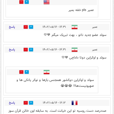
0
0
عمیر pls خفه بمیر
پاسخ
عمیر
۱۴:۳۱ - ۱۴۰۲/۰۵/۱۶
3
2
سوئد عضو جدید ناتو ، بهت تبریک میگم 💙💛
پاسخ
عمیر
۱۴:۳۱ - ۱۴۰۲/۰۵/۱۶
3
2
سوئد و اوکراین دوتا داداچی 💙💛
0
0
سوئد و اوکراین دوکشور همجنس بازها و نوکر یانکی ها و
صهیونیست‌ها!! 😂😭😭
پاسخ
۱۶:۱۲ - ۱۴۰۲/۰۵/۱۶
0
0
صددرصد دست روسیه تو این خیانت است. به سابقه اون خائن قرآن سوز