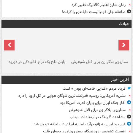
زمان شارژ اعتبار کالابرگ تغییر کرد
صاعقه جان فوتبالیست تایلندی را گرفت!
حوادث
سناریوی بلاگر زن برای قتل شوهرش
پایان تلخ یک نزاع خانوادگی در دورود
و 
آخرین اخبار
فریاد مردم «فدایی خامنه‌ای بودن» است
نشریه آمریکایی: روسیه قدرتمندترین ناوگان هوایی در کل اروپا را دارد
آغاز جنگ ایران برای پایان قدرت آمریکا بود
سناریوی بلاگر زن برای قتل شوهرش
مشاهده ۴ پلنگ در ارتفاعات میناب
قرار بود ایران به زانو درآید، اما به ابرقدرت منطقه تبدیل شد!
اهمیت تشخیص زودهنگام بیماری‌های دریچه‌ای قلب