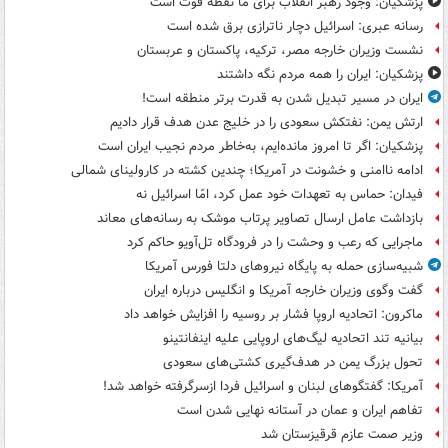
پزشکیان: وجود رهبر انقلاب برای ما نقطه قوت است
رسانه عبری: اسرائیل دچار ناترازی برق شده است
نشست وزیران خارجه مصر، ترکیه، پاکستان و عربستان
پزشکیان: ایران را همه مردم نگه داشتند
ایران در مسیر تبدیل شدن به قدرت برتر منطقه است!
ارتش یمن: نفتکش سعودی را در خلیج عدن هدف قرار دادیم
پزشکیان: اگر تا امروز مانده‌ایم، به‌خاطر مردم نجیب ایران است
ادامه ناامنی و خشونت در آمریکا؛ چندین کشته در کارولینای شمالی
فیدان: حماس به تعهدات خود عمل کرد، امّا اسرائیل نه
بازداشت عامل ارسال تصاویر پرتاب موشک به رسانه‌های معاند
ماجرایی که رعب و وحشت را در فرودگاه تل‌آویو حاکم کرد
شبیه‌سازی حمله به پایگاه نیروهای دلتا فورس آمریکا
گفت وگوی وزیران خارجه آمریکا و انگلیس درباره ایران
ماکرون: اتحادیه اروپا فشار بر روسیه را افزایش خواهد داد
بیانیه تند اتحادیه لیگ‌های اروپایی علیه اینفانتینو
تحول بزرگ یمن در هدف‌گیری کشتی‌های سعودی
آمریکا: گفتگوهای لبنان و اسرائیل فردا ازسرگرفته خواهد شد!
تفاهم ایران و عمان در آستانه نهایی شدن است
وزیر صمت عازم قرقیزستان شد