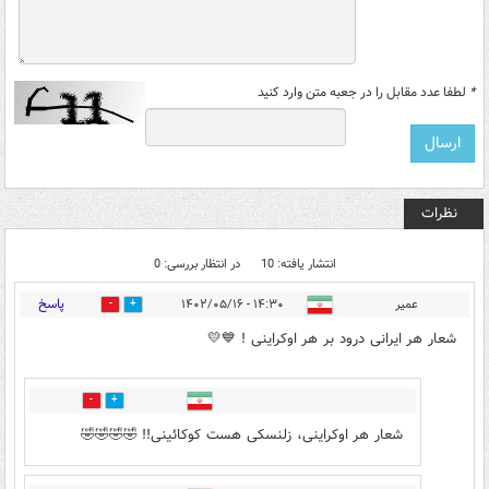
*
لطفا عدد مقابل را در جعبه متن وارد کنید
نظرات
انتشار یافته: 10
در انتظار بررسی: 0
پاسخ
عمیر
۱۴:۳۰ - ۱۴۰۲/۰۵/۱۶
4
2
شعار هر ایرانی درود بر هر اوکراینی ! 💙💛
0
0
شعار هر اوکراینی، زلنسکی هست کوکائینی!! 🤣🤣🤣🤣