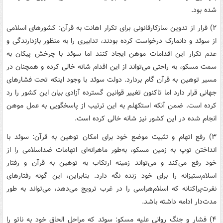
شده بود.
۲)‌ فرار از تدوین سازکارقانونی برای تکرار اهانت به قرآن: کشورهای اسلامی
از سوئد و دانمارک درخواست کرده بودند، تدابیری را به منظور بازدارندگی و
عدم تکرار این اقدامات موهن ایجاد کنند اما سوئد با چرخش پیکان به
سمت مسکو، به راحتی می‌تواند از این اقدام شانه خالی کرده و همچنان در
مسیر توهین به قرآن گام بردارد. دولت سوئد با وجود اینکه تحت فشارهای
جهانی قرار دارد اما تاکنون تغییر قوانین گسترده آزادی بیان این کشور را رد
کرده است. ضمن آنکه استکهلم به این ترتیب از پاسخگویی به عمل موهن
انجام شده در این کشور نیز شانه خالی کرده است.
۳)‌ رفع اتهام و تثبیت موضع خود برای امکان توهین به قرآن: سوئد با
انداختن توپ به زمین مسکو، به‌طور ماهرانه‌ای اتهامات ضداسلامی را از
خود رفع می‌کند و می‌تواند زمینه ارتکاب به توهین به قرآن و رفتار
اسلام‌ستیزانه را برای خود زنده نگه دارد. بنابراین، ‌این گونه رفتارهای
نفرت‌پراکنانه که اسلام‌هراسی را در غرب ترویج می‌دهد، می‌تواند به طور
مدت‌دار ادامه داشته باشد.
۴) فشار و جنگ روانی علیه مسکو: سوئد که مراحل الحاق خود به ناتو را