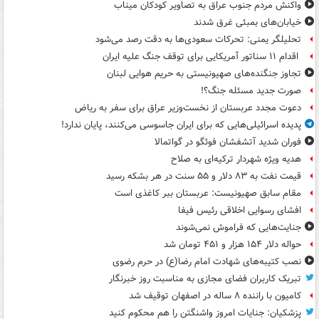
واکنش مردم جنوب عراق به تصاویر کودکان میناب
خیابان‌های بمبئی غرق شدند
تحلیلگر یمنی: تحرکات سعودی‌ها به دقت رصد می‌شود
اقدام ۱۱ سناتور آمریکایی برای توقف جنگ علیه ایران
تجاوز جنگنده‌های صهیونیستی به حریم هوایی لبنان
صورت جدید مسئله جنگ؟!
دعوت مجدد عربستان از نخست‌وزیر عراق برای سفر به ریاض
پدیده اسرائیلی‌هایی که برای ایران جاسوسی می‌کنند، پایان ندارد!
فوران شدید آتشفشان فوئگو در گواتمالا
هدیه ویژه شهردار ترکیه‌ای به صلاح
قیمت نفت به ۸۳ دلار و ۵۵ سنت در هر بشکه رسید
مقام سابق صهیونیست: عربستان ببر کاغذی است
افشای رسوایی اخلاقی رئیس فیفا
جنایت‌هایی که فراموش نمی‌شوند
حواله دلار ۱۵۴ هزار و ۴۵۱ تومان شد
نصب کتیبه‌های شهادت امام رضا(ع) در حرم رضوی
تبریک کاربران فضای مجازی به مناسبت روز خبرنگار
کامیون با راننده ۸ ساله در اصفهان توقیف شد
پزشکیان: جنایات امروز واشنگتن را هم محکوم کنید