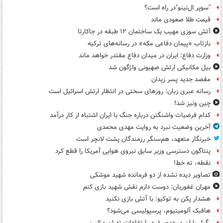
"سوپر ال‌نینو"در راه است؟
قیمت طلا صعودی ماند
آتش سوزی مهیب یک ساختمان ۱۲ طبقه در جاکارتا
بازتاب «پیمان دفاعی مکه» در رسانه‌های ترکیه
وزارت دفاع: ایران در میدان دفاع مقتدر خواهد ماند
بیل مکانیکی ارتش صهیونی واژگون شد
مقصد جدید پسر زیدان
رسانه عبری زبان: روزهای سختی در انتظار ارتش اسرائیل است
چین ونیز شد!
کدام فرضیات واشنگتن درباره جنگ با ایران اشتباه از کار درآمد
آخرین وضعیت نبرد به روایت مهدی محمدی
خبرنگار متعهد، هم‌سنگر رزمندگان پشت لانچر است
پنتاگون دسترسی وزیر سابق نیروی هوایی آمریکا را قطع کرد
نقطه، ته خط!
تصاویر دیده‌ نشده از دو فرمانده شهید موشکی
مهران غفوریان: دوست دارم نقش شهید بازی کنم
هشدار پکن به توکیو: با آتش بازی نکنید
هافبک آلومینیوم، پرسپولیسی می‌شود؟
رگبار باران و رعدوبرق در ارتفاعات تهران و البرز