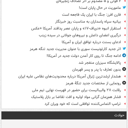
۶ فوتی و ۵ مصدوم بر اثر تصادف زنجیره‌ای
ماموریت در حال پایان است!
فارن افرز: جنگ با ایران یک فاجعه است
بیانیه سپاه پاسداران به مناسبت روز خبرنگار
استقرار انبوه «دی‌اف‑۱۷» و پایان عصر پدافند آمریکا +عکس
درگیری اعضای داعش و نیروهای جولانی در سیده زینب
ادعای بسنت درباره توافق ایران و آمریکا
اثر جدید کارتونیست سوری با عنوان مدیریت جدید تنگه هرمز
ادامه جنگ تا روی کار آمدن دولت جدید در آمریکا!
پالایشگاه سیزران منفجر شد
بدون تعارف با پدر و پسر قهرمان
هشدار ارشدترین ژنرال آمریکا درباره محدودیت‌های نظامی علیه ایران
رونمایی از مختصات جدید تنگۀ هرمز
رقابت ۲۸ والیبالیست برای حضور در فهرست نهایی تیم ملی
فشار هم‌زمان گرانی مواد اولیه و افت تقاضا بر بازار پلاستیک
ترامپ التماس‌کننده توافقی است که خود ویران کرد
حوادث