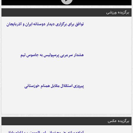
برگزیده ورزشی
توافق برای برگزاری دیدار دوستانه ایران و آذربایجان
هشدار سرمربی پرسپولیس به جاسوس تیم
پیروزی استقلال مقابل همنام خوزستانی
برگزیده عکس
آماده سازی ضریح نورانی امیرالمومنین برا ایام پایانی