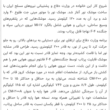
شروع کار این خانواده در وزارت دفاع و پشتیبانی نیروهای مسلح ایران با
ساخت موشک نور آغاز شد. موشک نور با موتور مینی جت طلوع -۴ وارد
شد و برد آن به عدد ۱۲۰ کیلومتر رسید. موشک‌هایی که در پلتفرم‌های
وسیع ساحلی، دریایی و هوایی شامل بالگرد Mi-۱۷ نیروی دریایی سپاه و
جنگنده F-۴ نهاجا قابل پرتاب بودند.
برنامه وزارت دفاع برای ارتقای نور برای دستیابی به بردهای بالاتر، رو به جلو
حرکت کرد تا پس از نور، به قادر ۲۰۰ کیلومتری رسید. طراحی قادر مشابه
نور اما با قامت کشیده‌تر بود. وجه تمایز قادر نسبت به نور این بود که این
موشک قابلیت پرتاب توسط جنگنده‌های F-۴ فانتوم نیروی هوایی هم را هم
داشت و از این بابت، دست نیروی هوایی را برای انجام ماموریت‌های ضد
کشتی باز می‌کرد. از مشخصات اعلام شده در مورد موشک کروز قادر که با
نام CM-۲۰۰ شناخته شده، می‌توان به برد حداقل و حداکثر ۱۵ تا ۲۰۰
کیلومتر، طول ۸/۶ متری و وزن ۷۴۶ کیلوگرمی اشاره کرد که ۱۶۵ کیلوگرم
از آن را سرجنگی تشکیل می‌دهد. قادر هوا پایه با عنوان CM-۲۰۰A در
مشخصات خود با تغییراتی همراه بوده. نسخه هوا پایه قادر با حداقل و
حداکثر برد ۲۵ تا ۲۰۰ کیلومتر، با قطر یکسان نسبت به قادر ساحل پرتاب،