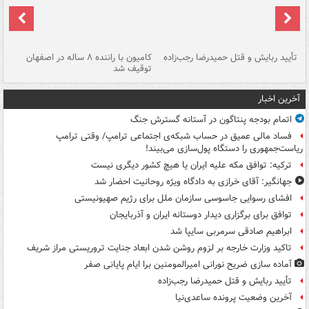
تأیید ربایش و قتل حمیدرضا رجب‌زاده
کامیون با راننده ۸ ساله در اصفهان
"س
توقیف شد
آخرین اخبار
اتمام بودجه پنتاگون در آستانه گسترش جنگ
فساد مالی عمیق در حساب شبکه‌ی اجتماعی ترامپ/ وقتی ترامپ
ریاست‌جمهوری را دستگاه پول‌سازی می‌بیند!
ترکیه: توافق مکه علیه ایران یا هیچ کشور دیگری نیست
جهانگیر: آقای خرازی به دادگاه ویژه روحانیت احضار شد
افشای رسوایی جاسوسی سازمان ملل برای رژیم صهیونیستی
توافق برای برگزاری دیدار دوستانه ایران و آذربایجان
ابراهیم صادقی سرمربی سایپا شد
تاکید وزارت خارجه بر لزوم روشن شدن ابعاد جنایت تروریستی مراز شریف
آماده سازی ضریح نورانی امیرالمومنین برا ایام پایانی صفر
تأیید ربایش و قتل حمیدرضا رجب‌زاده
آخرین وضعیت پرونده ساعدی‌نیا