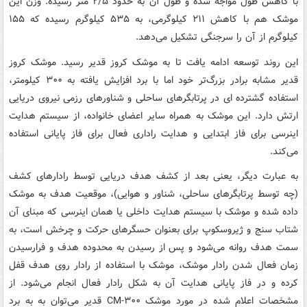
با کاهش طول مواجه شده و طول آن به حدود ۲/۵ متر رسیده. وزن این
موشک هم با کاهش ۲۱۱ کیلوگرمی، به ۵۳۵ کیلوگرم رسیده که ۱۵۵
کیلوگرم از آن را سرجنگی تشکیل می‌دهد.
این روند توسعه ادامه یافت تا به موشک کروز قدیر رسید. موشک کروز
قدیر مشابه برادر بزرگ‌تر خود اما با برد افزایش یافته به ۳۰۰ کیلومتر،
استفاده گشترده ای در پرتابگرهای ساحلی و شناورهای رزمی نیروی دریایی
ارتش دارد. این موشک به همراه سایر اعضای خانواده، از سیستم هدایت
اینرسی برای فاز ابتدایی و هدایت راداری فعال برای فاز پایانی استفاده
می‌کند.
به عبارت دیگر، یعنی بعد از کشف هدف دریایی توسط رادارهای کشف
(چه توسط پرتابگرهای ساحلی، شناور و هوایی)، موقعیت هدف به موشک
داده شده و موشک با سیستم هدایت داخلی یا همان اینرسی که مبنای آن
شتاب سنج و ژیروسکوپ برای بعنوان حسگرهای حرکت و چرخش است، به
سمت هدف روانه می‌شود و پس از رسیدن به محدوده هدف و فرارسیدن
زمان فعال شدن رادار موشک، موشک با استفاده از رادار روی هدف قفل
کرده و در فاز پایانی هدایت آن به شکل رادار فعال انجام می‌شود. از
مشخصات اعلام شده در مورد موشک CM-۳۰۰ قدیر می‌توان به به برد