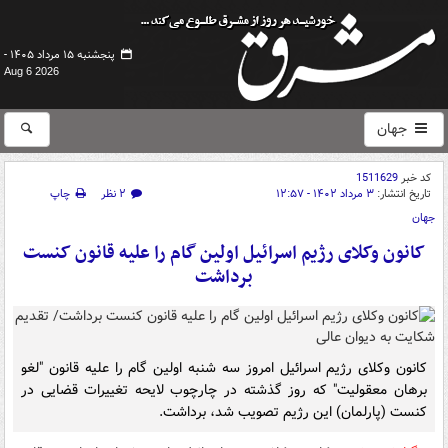
پنجشنبه ۱۵ مرداد ۱۴۰۵ -
Aug 6 2026
جهان
کد خبر
1511629
تاریخ انتشار:
۳ مرداد ۱۴۰۲ - ۱۲:۵۷
۲ نظر
چاپ
جهان
کانون وکلای رژیم اسرائیل اولین گام را علیه قانون کنست
برداشت
کانون وکلای رژیم اسرائیل امروز سه شنبه اولین گام را علیه قانون "لغو
برهان معقولیت" که روز گذشته در چارچوب لایحه تغییرات قضایی در
کنست (پارلمان) این رژیم تصویب شد، برداشت.