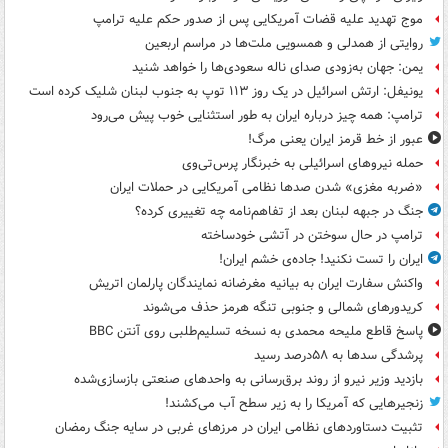
موج تهدید علیه قضات آمریکایی پس از صدور حکم علیه ترامپ
روایتی از همدلی و همسویی ملت‌ها در مراسم اربعین
یمن: جهان به‌زودی صدای ناله سعودی‌ها را خواهد شنید
یونیفل: ارتش اسرائیل در یک روز ۱۱۳ توپ به جنوب لبنان شلیک کرده است
ترامپ: همه چیز درباره ایران به طور استثنایی خوب پیش می‌رود
عبور از خط قرمز ایران یعنی مرگ!
حمله نیروهای اسرائیلی به خبرنگار پرس‌تی‌وی
«ضربه مغزی» شدن صدها نظامی آمریکایی در حملات ایران
جنگ در جبهه لبنان بعد از تفاهم‌نامه چه تغییری کرده؟
ترامپ در حال سوختن در آتشی خودساخته
ایران را تست نکنید! جاده‌ی خشم ایران!
واکنش سفارت ایران به بیانیه مغرضانه نمایندگان پارلمان اتریش
کریدورهای شمالی و جنوبی تنگه هرمز حذف می‌شوند
پاسخ قاطع ملیحه محمدی به نسخه تسلیم‌طلبی روی آنتن BBC
پرشدگی سدها به ۵۸درصد رسید
بازدید وزیر نیرو از روند برق‌رسانی به واحدهای صنعتی بازسازی‌شده
زنجیرهایی که آمریکا را به زیر سطح آب می‌کشند!
تثبیت دستاوردهای نظامی ایران در مرزهای غربی در سایه جنگ رمضان