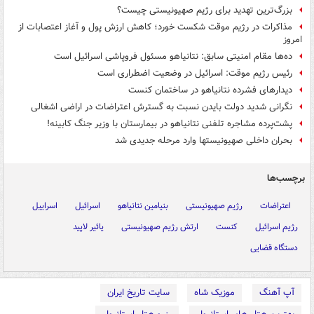
بزرگ‌ترین تهدید برای رژیم صهیونیستی چیست؟
مذاکرات در رژیم موقت شکست خورد؛ کاهش ارزش پول و آغاز اعتصابات از
امروز
ده‌ها مقام امنیتی سابق: نتانیاهو مسئول فروپاشی اسرائیل است
رئیس رژیم موقت: اسرائیل در وضعیت اضطراری است
دیدارهای فشرده نتانیاهو در ساختمان کنست
نگرانی شدید دولت بایدن نسبت به گسترش اعتراضات در اراضی اشغالی
پشت‌پرده مشاجره تلفنی نتانیاهو در بیمارستان با وزیر جنگ کابینه!
بحران داخلی صهیونیستها وارد مرحله جدیدی شد
برچسب‌ها
اعتراضات
رژیم صهیونیستی
بنیامین نتانیاهو
اسرائیل
اسراییل
رژیم اسرائیل
کنست
ارتش رژیم صهیونیستی
یائیر لاپید
دستگاه قضایی
آپ آهنگ
موزیک شاه
سایت تاریخ ایران