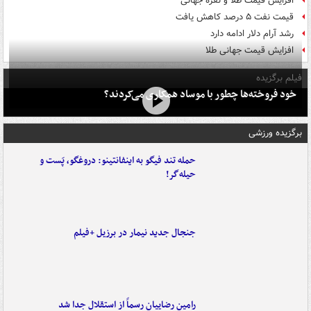
افزایش قیمت طلا و نقره جهانی
قیمت نفت ۵ درصد کاهش یافت
رشد آرام دلار ادامه دارد
افزایش قیمت جهانی طلا
فیلم برگزیده
خود فروخته‌ها چطور با موساد همکاری می‌کردند؟
برگزیده ورزشی
حمله تند فیگو به اینفانتینو: دروغگو، پَست‌ و
حیله‌گر!
جنجال جدید نیمار در برزیل +فیلم
رامین رضاییان رسماً از استقلال جدا شد