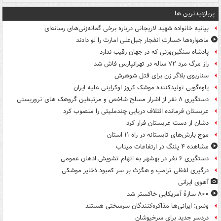
پربازدیدترین ها
بیانیه خانواده شهید لاریجانی درباره برخی گمانه‌زنی‌های رسانه‌ای
ماهواره‌ها خسارت انفجار جبل‌علی امارت را لو دادند
پادشاه سنگین‌وزنی که در جهان رقیب ندارد
راز مرگ مرد ۷۲ ساله در تهرانپارس فاش شد
سناریوی بلاگر زن برای قتل شوهرش
یاوه‌گویی تولیدکننده موشک کروز اوکراینی علیه ایران
دستگیری ۸ نفر از اشرار مسلح شاخص و مرتبطین گروهک های تروریستی
عربستان فرمانده ائتلاف دریایی چندملیتی را منصوب کرد
دشان از دست عربستان فرار کرد
موج بارش‌های تابستانه در راه ۱۱ استان
مشاهده ۴ پلنگ در ارتفاعات میناب
دستگیری ۶ نفر در بهشهر به اتهام تشویش اذهان عمومی
درگیری لفظی ترامپ و هگزث بر سر کمبود ذخایر موشکی
آهوی ایرانی
۸۰۰ سازۀ آمریکایی خاکستر شد
ونس: ایرانی‌ها مذاکره‌کنندگان سرسختی هستند
دردسر جدید برای سرخپوشان