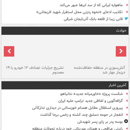
ماهواره ایرانی که از سد ابرها عبور می‌کند
تکذیب ادعای «نحوه ردزنی محل استقرار شهید لاریجانی»
قابی زیبا از قلعه بابک آذربایجان شرقی
حوادث
تصادف مرگبار در محور اهواز–شوش ۲
آتش‌سوزی در منطقه حفاظت‌شده
تشریح جزئیات تصادف ۱۲ خودرو با ۱۹
پا
دیزمار مهار شد
مصدوم
آخرین اخبار
شکست پروژه «خاورمیانه جدید» نتانیاهو
گزافه‌گویی و لفاظی جدید ترامپ علیه ایران
پیروزی استقلال مقابل همنام خوزستانی در دیداری تدارکاتی
انفجار در حومه دمشق چند کشته و زخمی برجا گذاشت
بوسه‌ پدر بر پای پسر شهیدش
رایزنی عراقچی و همتای موریتانی خود درباره تحولات منطقه