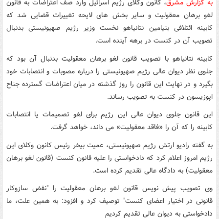
به گزارش مشرق
، کانون وکلای رژیم اسرائیل وارد صف اعتراضات به قانون
لغو برهان معقولیت و سایر بخش های لایحه تغییرات قضایی شد که
کابینه ائتلافی بنیامین نتانیاهو نخست وزیر رژیم صهیونیستی بدنبال
تصویب آن در کنست در برهه آینده است.
کابینه نتانیاهو با تصویب قانون لغو برهان معقولیت بدنبال آن بود که
جلوی نظر دیوان عالی رژیم صهیونیستی را درباره مصوبات و انتصابات خود
بگیرد و در نهایت این قانون را روز گذشته در میان اعتراضات گسترده جناح
اپوزیسون در کنست به تصویب رساند.
این قانون جلوی دیوان عالی این رژیم برای لغو تصمیمات یا انتصابات
کابینه را که آن را «فاقد معقولیت» می داند، خواهد گرفت.
به گفته رادیو ارتش رژیم صهیونیستی، عمیت بیخر رئیس کانون وکلای این
رژیم امروز اعلام کرد که دادخواستی را علیه قانون کنست (قانون لغو برهان
معقولیت) به دادگاه عالی تقدیم کرده است.
وی تصویب پیش نویس قانون لغو برهان معقولیت را "نقض سازوکار
قانونی در اختیار اعضای کنست" توصیف کرد و افزود: به همین علت، ما
دادخواستی به دیوان عالی تقدیم کردیم