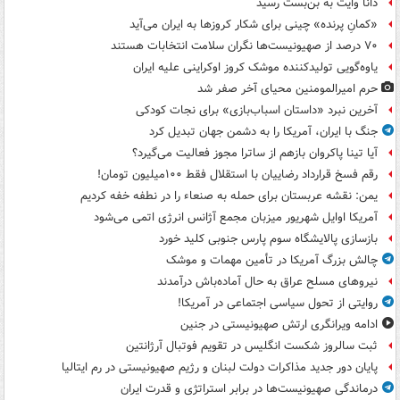
دانا وایت به بن‌بست رسید
«کمانِ پرنده» چینی برای شکار کروزها به ایران می‌آید
۷۰ درصد از صهیونیست‌ها نگران سلامت انتخابات هستند
یاوه‌گویی تولیدکننده موشک کروز اوکراینی علیه ایران
حرم امیرالمومنین محیای آخر صفر شد
آخرین نبرد «داستان اسباب‌بازی» برای نجات کودکی
جنگ با ایران، آمریکا را به دشمن جهان تبدیل کرد
آیا تینا پاکروان بازهم از ساترا مجوز فعالیت می‌گیرد؟
رقم فسخ قرارداد رضاییان با استقلال فقط ۱۰۰میلیون تومان!
یمن: نقشه عربستان برای حمله به صنعاء را در نطفه خفه کردیم
آمریکا اوایل شهریور میزبان مجمع آژانس انرژی اتمی می‌شود
بازسازی پالایشگاه سوم پارس جنوبی کلید خورد
چالش بزرگ آمریکا در تأمین مهمات و موشک
نیروهای مسلح عراق به حال آماده‌باش درآمدند
روایتی از تحول سیاسی اجتماعی در آمریکا!
ادامه ویرانگری ارتش صهیونیستی در جنین
ثبت سالروز شکست انگلیس در تقویم فوتبال آرژانتین
پایان دور جدید مذاکرات دولت لبنان و رژیم صهیونیستی در رم ایتالیا
درماندگی صهیونیست‌ها در برابر استراتژی و قدرت ایران