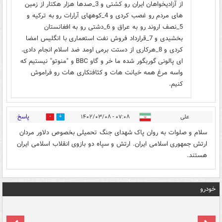
از آزادیخواهان ایران رو کشتی و 3_صدها هزار هکتار از زمین
های مردم رو غصب کردی و 4_کوههای آرارات رو به ترکیه و
5_نصف اروند رو به عراق و 6_دشتی رو به افغانستان
بخشیدی و 7_قرارداد فروش نفت استعماری با انگلیس امضا
کردی و 8_هرکاری از دستت برمی اومد ضد اسلام انجام دادی.
ای پالونی گوربگور شده ما خر و گاو BBC و "منوتو" نیستیم که
واسه مرغ همه خیانت هات و کثافتکاری هات رو فراموش
کنیم.
پاسخ
علی
۰۷:۰۸ - ۱۴۰۲/۰۳/۰۸
0
3
سلام و صلوات به روان پاک شهدای جنگ تحمیلی بخصوص دلاور مردان
ارتش جمهوری اسلامی ایران. ارتش و سپاه دو بازوی انقلاب اسلامی ایران
هستند.
خودرو