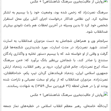
سرهنگ نصرت‌زاد که زخمی شده بود، وضعیت خود را با بی‍سیم به لشکر
مخابره کرد. این نظامی فداکار درخواست اجرای آتش برای محل استقرار
شخصی خود کرد تا بدین وسیله در آخرین لحظات هم باعث نابودی بیش‌تر
ضدانقلاب شود.
سرانجام وی و همراهان شجاعش به دست مزدوران ضدانقلاب به اسارت
آمدند. شهید نصرت‌زاد در مدت اسارت، مورد شدیدترین شکنجه‌ها قرار
گرفت و وقتی از او خواسته شد که با بی‍سیم دستور تخلیه و واگذاری پادگان
سنندج را صادر کند، با شجاعتی بی‌نظیر بانگ برآورد که: «من سرهنگ
ستاد ایرج نصرت‌زاد، جانم فدای ایران، درود بر رهبر انقلاب، زنده‌باد ارتش
جمهوری اسلامی ایران، زنده‌باد فرماندهان گردان تیپ یکم، خداحافظتان،
نصرت‌زاد». مزدوران ضدانقلاب که از پیام او سخت عصبانی و ناراحت شده
بودند او را در همان لحظه (۳۱ فروردین سال ۱۳۵۹) به شهادت رساندند.
آیت‌الله خامنه‌ای، رهبر معظم انقلاب اسلامی در خطبه‌های نماز جمعه