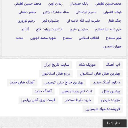
محمدحسین لطیفی
بابک حمیدیان
زندان اوین
محمد حسین لطیفی
فرهاد قائمیان
مسیح کردستان
ستاد مشترک ارتش
جعفر دهقان
جنگ ظفار
حضرت آیت الله خامنه ای
جشنواره فجر
رحیم نوروزی
حرم شاه عبدالعظیم
سازمان هنری
انتشارات روایت فتح
آلبالو
شهر سنندج
انقلاب اسلامی
سنندج
شهید محمد کچویی
محمد
مهران احمدی
آپ آهنگ
موزیک شاه
سایت تاریخ ایران
بهترین هتل های استانبول
رزرو هتل استانبول
دانلود آهنگ جدید
بهترین جراح بینی ترمیمی
آهنگ های جدید
پرشین هتل
ثبت نام بیمه اربعین
آهنگ جدید
مزایده خودرو
خرید بلیط استخر
قیمت ورق آهن پرایس
فروشنده مواد شیمیایی
نظر شما