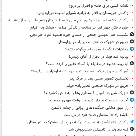
نقشه کشی برای فتنه و اصرار بر دروغ
واکنش عربستان و قطر به بیانیه شورای امنیت درباره یمن
واکنش کشفیا به ترک اردوی تیم ملی توسط کاپیتان تیم ملی والیبال نشسته
جان باختن چهار نفر در سانحه رانندگی مراغه - هشترود+ فیلم
نشست هم اندیشی جمعی از علمای حوزه علمیه قم با عراقچی
حریق در شهرک صنعتی نصیرآباد در بهارستان
مذاکرات تنگه با عمان باید چگونه باشد؟
بیانیه تند فیفا در دفاع از آقای رئیس!
آیا روند عدلیه در مقابله با فساد تغییری کرده است؟
آمریکا از طریق ترکیه تسلیحات و مهمات به اوکراین می‌فرستد
نخستین تصویر مسی بعد از مرگ پدر
حریق در شهرک صنعتی نصیرآباد+ فیلم
شهرک‌نشین‌ها اموال فلسطینی‌ها را به آتش کشیدند!
آخرین وضعیت میدان نبرد به روایت مهدی محمدی
راز عبور مخفی جنگنده‌های ایرانی از چشم دشمن
نقشه راه ۱۵ ماده‌ای صلح غزه در بن‌بست
واکنش کنایه‌آمیز به عضویت ترکیه در پیمان مشترک با عربستان
قله دماوند در تابستان سفیدپوش شد!