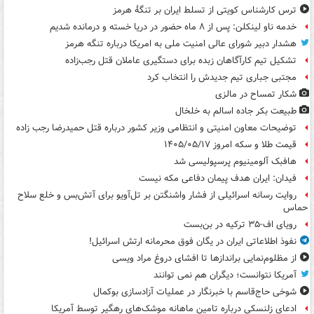
ترس کارشناس کویتی از تسلط ایران بر تنگۀ هرمز
خدمه ناو لینکلن: پس از ۸ ماه حضور در دریا خسته و درمانده‌ شدیم
هشدار دبیر شورای عالی امنیت ملی به امریکا درباره تنگه هرمز
تشکیل تیم کارآگاهان زبده برای دستگیری عاملان قتل رجب‌زاده
مجتبی جباری تیم جدیدش را انتخاب کرد
شکار تمساح در مالزی
طبیعت بکر جاده اسالم به خلخال
توضیحات معاون امنیتی و انتظامی وزیر کشور درباره قتل حمیدرضا رجب زاده
قیمت طلا و سکه امروز ۱۴۰۵/۰۵/۱۷
هافبک آلومینیوم پرسپولیسی شد
فیدان: ایران هدف پیمان دفاعی مکه نیست
روایت رسانه اسرائیلی از فشار واشنگتن بر تل‌آویو برای آتش‌بس و خلع سلاح
حماس
رویای اف-۳۵ ترکیه در بن‌بست
نفوذ اطلاعاتی ایران در یگان فوق محرمانه ارتش اسرائیل!
از مظلوم‌نمایی براندازها تا افشای دروغ مراد ویسی
آمریکا نتوانست؛ دیگران هم نمی توانند
شوخی حاج‌قاسم با خبرنگار در عملیات آزادسازی بوکمال
ادعای زلنسکی درباره تامین ماهانه موشک‌های رهگیر توسط آمریکا