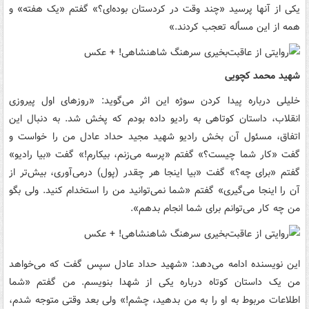
یکی از آنها پرسید «چند وقت در کردستان بوده‌ای؟» گفتم «یک هفته» و
همه از این مسأله تعجب کردند.»
شهید محمد کچویی
خلیلی درباره پیدا کردن سوژه این اثر می‌گوید: «روزهای اول پیروزی
انقلاب، داستان کوتاهی به رادیو داده بودم که پخش شد. به دنبال این
اتفاق، مسئول آن بخش رادیو شهید مجید حداد عادل من را خواست و
گفت «کار شما چیست؟» گفتم «پرسه می‌زنم، بیکارم!» گفت «بیا رادیو»
گفتم «برای چه؟» گفت «بیا اینجا هر چقدر (پول) درمی‌آوری، بیش‌تر از
آن را اینجا می‌گیری» گفتم «شما نمی‌توانید من را استخدام کنید. ولی بگو
من چه کار می‌توانم برای شما انجام بدهم».
این نویسنده ادامه می‌دهد: «شهید حداد عادل سپس گفت که می‌خواهد
من یک داستان کوتاه درباره یکی از شهدا بنویسم. من گفتم «شما
اطلاعات مربوط به او را به من بدهید، چشم!» ولی بعد وقتی متوجه شدم،