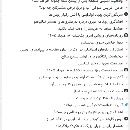
وضعیت امنیتی منطقه پس از پیمان مکه چگونه خواهد شد؟
عامل افزایش قبوض آب و برق برخی مشترکان چه بود؟
سرنگون‌کردن پهپاد اوکراینی با آتش رگبار روس‌ها
افشاگری روزنامه عبری درباره بدرفتاری‌های همسر نتانیاهو
هشدار صنعا به عربستان: وقت تلف نکنید
روزنامه‌های ورزشی امروز یک‌شنبه ۱۸ مرداد ۱۴۰۵
دیوار طارمی جلوی عربستان
استقرار رادارهای اسرائیلی در اوکراین برای مقابله با پهپادهای روسی
درخواست پنتاگون برای تولید سریع سلاح
مقاومت یمن؛ دو خیز اساسی
صفحه نخست روزنامه‌های یکشنبه ۱۸ مرداد ۱۴۰۵
آتش‌سوزی در تأسیسات آرامکو در جنوب غرب عربستان
حذف لبنیات چه بلایی سر بیماران کلیوی می آورد
طبیعت بکر جاده اسالم به خلخال
رویای اف-۳۵ ترکیه در بن‌بست
آمریکا نتوانست؛ دیگران هم نمی توانند
اهداف ژاپن برای افزایش توان نظامی چیست؟
ترس کارشناس کویتی از تسلط ایران بر تنگۀ هرمز
هشدار پلیس تهران بزرگ به «کودک‌بلاگرها»