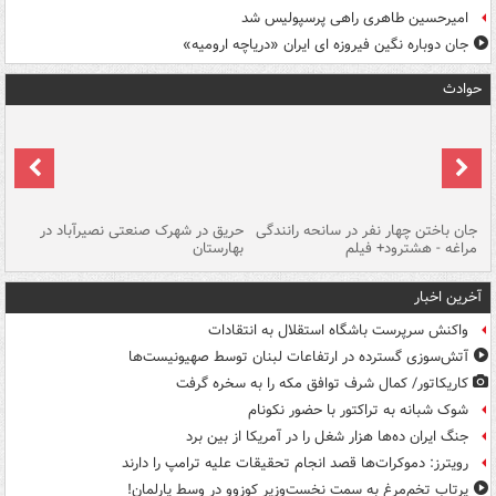
امیرحسین طاهری راهی پرسپولیس شد
جان دوباره نگین فیروزه ای ایران «دریاچه ارومیه»
حوادث
جان باختن چهار نفر در سانحه رانندگی
حریق در شهرک صنعتی نصیرآباد در
حر
مراغه - هشترود+ فیلم
بهارستان
فی
آخرین اخبار
واکنش سرپرست باشگاه استقلال به انتقادات
آتش‌سوزی گسترده در ارتفاعات لبنان توسط صهیونیست‌ها
کاریکاتور/ کمال شرف توافق مکه را به سخره گرفت
شوک شبانه به تراکتور با حضور نکونام
جنگ ایران ده‌ها هزار شغل را در آمریکا از بین برد
رویترز: دموکرات‌ها قصد انجام تحقیقات علیه ترامپ را دارند
پرتاب تخم‌مرغ به سمت نخست‌وزیر کوزوو در وسط پارلمان!