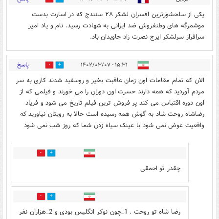
یکی از سلحشورترین افسران لشکر ۲۸ سنندج که در اسارت بدست
موشمرگه های وطنفروش ضد ایرانی به شهادت رسید. نام و یاد امیر
سرافراز سرلشکر ایرج نصرت زاد جاویدان باد.
پاسخ
۱۵:۳۱ - ۱۴۰۲/۰۳/۰۷
17
15
الان که تمام مقامات اون زمان عاقبت بخیر و روسفید شدند کاری به سر
مردم آوردید که همه دارند حسرت اون دوران را می خورند و فیلمی که از
اون دوره اقتباس می کند پر فروش ترین فیلم تاریخ می شود و فریاد
رضاشاه روحت شاد به گوش همه رسیده است حالا به رویتان نیاورید که
واقعیت عوض نمی شود با عینک سیاه زدن شما که روز شب نمی شود
4
2
چقدر تو احمقی
6
3
رضا شاه تو روحت . 1_چون نوکر انگلیس بودی و 2_هزاران نفر