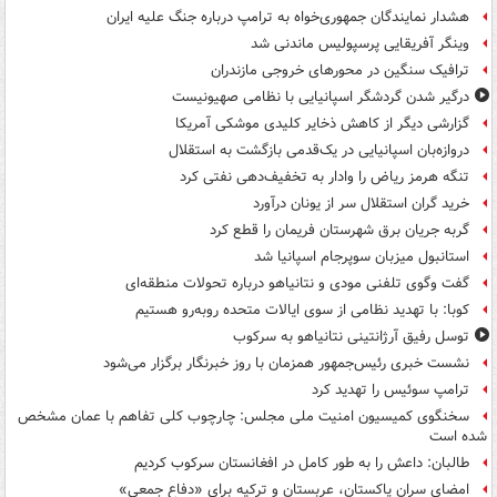
هشدار نمایندگان جمهوری‌خواه به ترامپ درباره جنگ علیه ایران
وینگر آفریقایی پرسپولیس ماندنی شد
ترافیک سنگین در محورهای خروجی مازندران
درگیر شدن گردشگر اسپانیایی با نظامی صهیونیست
گزارشی دیگر از کاهش ذخایر کلیدی موشکی آمریکا
دروازه‌بان اسپانیایی در یک‌قدمی بازگشت به استقلال
تنگه هرمز ریاض را وادار به تخفیف‌دهی نفتی کرد
خرید گران استقلال سر از یونان درآورد
گربه جریان برق شهرستان فریمان را قطع کرد
استانبول میزبان سوپرجام اسپانیا شد
گفت وگوی تلفنی مودی و نتانیاهو درباره تحولات منطقه‌ای
کوبا: با تهدید نظامی از سوی ایالات متحده روبه‌رو هستیم
توسل رفیق آرژانتینی نتانیاهو به سرکوب
نشست خبری رئیس‌جمهور همزمان با روز خبرنگار برگزار می‌شود
ترامپ سوئیس را تهدید کرد
سخنگوی کمیسیون امنیت ملی مجلس: چارچوب کلی تفاهم با عمان مشخص
شده است
طالبان: داعش را به طور کامل در افغانستان سرکوب کردیم
امضای سران پاکستان، عربستان و ترکیه برای «دفاع جمعی»