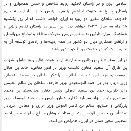
اسلامی ایران و در راستای تحکیم روابط شاخص و حسن همجواری و در
راستای پاسخ به دعوت ابراهیم رئیسی، رئیس جمهور ایران، به یاری
خداوند، سلطان سفری دو روزه به ایران خواهد داشت که از روز یکشنبه
۲۸ ماه مه سال ۲۰۲۳ خواهد بود. این سفر در راستای تداوم رایزنی و
هماهنگی میان طرفین به منظور بررسی تحولات منطقه و اوضاع بین‌المللی
و ارتقای همکاری میان دو کشور در همه زمینه‌ها و راه‌های توسعه آن به
نحوی است که در خدمت روابط دو کشور باشد.
در این سفر هیثم بن طارق سلطان عمان را هیئت عالی رتبه شامل؛ شهاب
بن طارق آل سعید معاون نخست وزیر در امور دفاعی، خالد بن هلال
البوسعیدی وزیر امور درباره سلطانی، سرلشکر سلطان بن محمد النعمانی
وزیر دربار، بدر بن حمد البوسعیدی وزیر خارجه، سلطان بن سالم الحبسی
وزیر دارایی، حمد بن سعید العوفی رئیس دفتر، عبدالسلام بن محمد
المرشدی رئیس نهاد سرمایه گذاری عمان، قیس بن محمد الیوسف وزیر
بازرگانی و صنایع، سالم بن ناصر العوفی وزیر انرژی و معادن، دریادار
عبدالله بن خمیس الرئیسی رئیس ستاد نیروهای مسلح و ابراهیم بن احمد
المعینی سفیر عمان در ایران، همراهی می‌کنند.