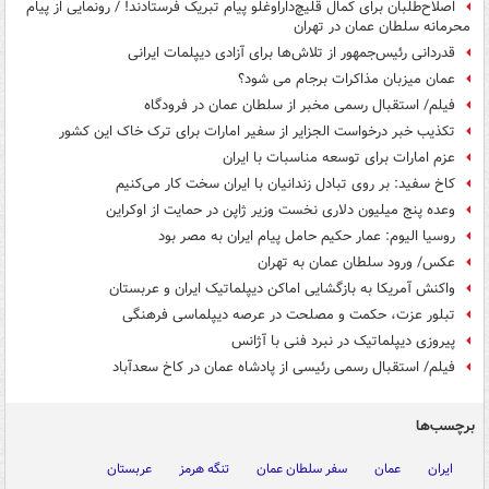
اصلاح‌طلبان برای کمال قلیچ‌داراوغلو پیام تبریک فرستادند! / رونمایی از پیام
محرمانه سلطان عمان در تهران
قدردانی رئیس‌جمهور از تلاش‌ها برای آزادی دیپلمات ایرانی
عمان میزبان مذاکرات برجام می شود؟
فیلم/ استقبال رسمی مخبر از سلطان عمان در فرودگاه
تکذیب خبر درخواست الجزایر از سفیر امارات برای ترک خاک این کشور
عزم امارات برای توسعه مناسبات با ایران
کاخ سفید: بر روی تبادل زندانیان با ایران سخت کار می‌کنیم
وعده پنج میلیون دلاری نخست وزیر ژاپن در حمایت از اوکراین
روسیا الیوم: عمار حکیم حامل پیام‌ ایران به مصر بود
عکس/ ورود سلطان عمان به تهران
واکنش آمریکا به بازگشایی اماکن دیپلماتیک ایران و عربستان
تبلور عزت، حکمت و مصلحت در عرصه دیپلماسی فرهنگی
پیروزی دیپلماتیک در نبرد فنی با آژانس
فیلم/ استقبال رسمی رئیسی از پادشاه عمان در کاخ سعدآباد
برچسب‌ها
ایران
عمان
سفر سلطان عمان
تنگه هرمز
عربستان