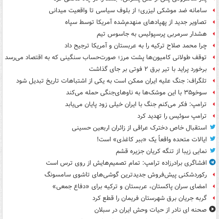
سامانه ضد موشکی لیزری؛ از بلوف سیاسی تا واقعیت میدانی
تصاویر جدید از پهپادهای منهدم‌شده آمریکا توسط سپاه
هشدار سرمربی پرسپولیس به جاسوس تیم
چرا محمد صلاح ترکیه را به عربستان و آمریکا ترجیح داد
توقف طولانی کامیون‌ها پشت مرز؛ صورت‌حساب سنگینی که به اقتصاد می‌رسد
برخورد پراید با تیر برق ۲ فوتی بر جای گذاشت
تلگراف: جنگ علیه ایران ممکن است به یکی از اشتباهات تاریخ تبدیل شود
سوخو۳۵ با این موشک‌ها به ناوهای‌جنگی حمله می‌کند
ترامپ: فکر می‌کنم جنگ با ایران خیلی زود پایان می‌یابد
ترامپ سوئیس را تهدید کرد
استقبال خاص دخترک عراقی از زائران اربعین حسینی
ایالات متحده واقعاً یک «ببر کاغذی» است!
نمایی زیبا از تنگه کریان جزیره قشم
افشاگری برادرزاده ترامپ: تمام تصمیم‌هایش از روی ترس است
رکوردشکنی پیش‌فروش جدیدترین گوشی‌های تاشوی سامسونگ
امضای سران پاکستان، عربستان و ترکیه برای «دفاع جمعی»
گربه جریان برق شهرستان فریمان را قطع کرد
صحنه ای نادر از حیات وحش ایران در سبلان