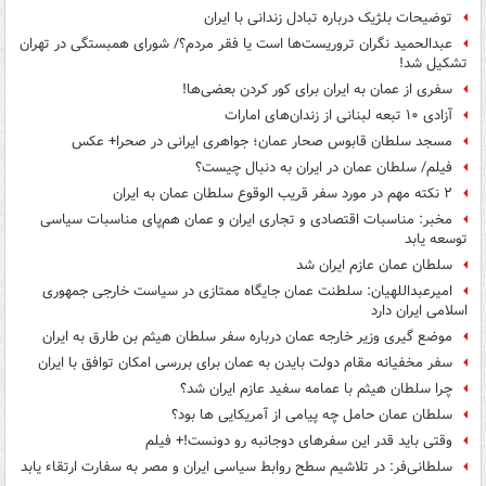
توضیحات بلژیک درباره تبادل زندانی با ایران
عبدالحمید نگران تروریست‌ها است یا فقر مردم؟/ شورای همبستگی در تهران
تشکیل شد!
سفری از عمان به ایران برای کور کردن بعضی‌ها!
آزادی ۱۰ تبعه لبنانی از زندان‌های امارات
مسجد سلطان قابوس صحار عمان؛ جواهری ایرانی در صحرا+ عکس
فیلم/ سلطان عمان در ایران به دنبال چیست؟
۲ نکته مهم در مورد سفر قریب الوقوع سلطان عمان به ایران
مخبر: مناسبات اقتصادی و تجاری ایران و عمان هم‌پای مناسبات سیاسی
توسعه یابد
سلطان عمان عازم ایران شد
امیرعبداللهیان: سلطنت عمان جایگاه ممتازی در سیاست خارجی جمهوری
اسلامی ایران دارد
موضع گیری وزیر خارجه عمان درباره سفر سلطان هیثم بن طارق به ایران
سفر مخفیانه مقام دولت بایدن به عمان برای بررسی امکان توافق با ایران
چرا سلطان هیثم با عمامه‌ سفید عازم ایران شد؟
سلطان عمان حامل چه پیامی از آمریکایی ها بود؟
وقتی باید قدر این سفرهای دوجانبه رو دونست!+ فیلم
سلطانی‌فر: در تلاشیم سطح روابط سیاسی ایران و مصر به سفارت ارتقاء یابد