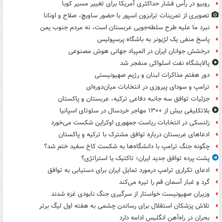
روبیو در رأس فشار حداکثری آمریکا برای تغییر مسیر کوبا
تصویری از تمرینات ترابزون اسپور با حضور ساویچ، صلاح و اونانا
نبرد ما علیه طرح سلطه‌جویی عربستان است، نه مردم جنوب یمن
پاسخ منفی یک لژیونر به باشگاه پرسپولیس
درخشش جوانان ایران در المپیاد جهانی هوش مصنوعی
پالایشگاه نفت اسلواکی منفجر شد
دور هفتم مذاکرات لبنان و رژیم صهیونیستی
ترامپ و سودای پیروزی در انتخابات میان‌دوره‌ای
جزئیات توافق سه جانبه دفاعی ترکیه، عربستان و پاکستان
بلاتکلیفی بیش از ۱۳۰۰ مهاجر خردسال در سئوتای اسپانیا
زلنسکی در انتخابات ریاست جمهوری اوکراین شکست می‌خورد
ادعاهای عربستان درباره توافق مشترک با ترکیه و پاکستان
چگونه جنگ ترامپ با دانشگاه‌ها به شکست کاخ سفید ختم شد؟
پشت پرده توافق جدید ایران؛ تاکتیک یا استراتژی؟
ادعای تکراری ترامپ درمورد تمایل ایران برای دستیابی به توافق
گرد و غبار آسمان قم را تیره می‌کند
وزیران صهیونیست خواستار از سرگیری جنگ نابودی غزه شدند
تلاش پزشکان استقلال برای رساندن چشمی به هفته اول لیگ برتر
بحران در راه‌آهن انگلیس ادامه دارد