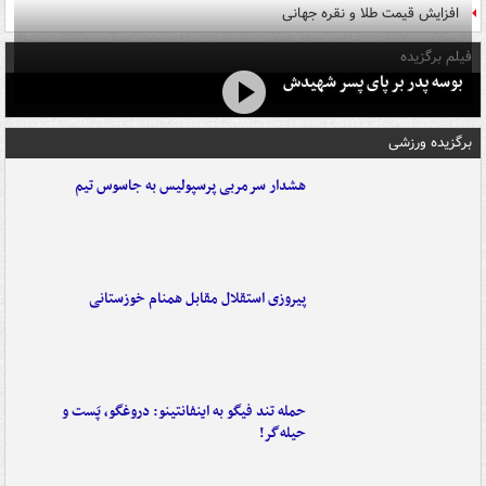
افزایش قیمت طلا و نقره جهانی
فیلم برگزیده
بوسه‌ پدر بر پای پسر شهیدش
برگزیده ورزشی
هشدار سرمربی پرسپولیس به جاسوس تیم
پیروزی استقلال مقابل همنام خوزستانی
حمله تند فیگو به اینفانتینو: دروغگو، پَست‌ و
حیله‌گر!