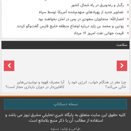
رگبار و رعدوبرق در راه شمال کشور
تصاویر جدید از پهپادهای منهدم‌شده آمریکا توسط سپاه
انصارالله: متجاوزان سعودی در یمن در امان نخواهند بود
پوتین و محمد بن زاید درباره اوضاع منطقه خلیج فارس گفت‌وگو کردند
قیمت جهانی نفت امروز ۱۶ مرداد
سلامت
ت
چرا مغز در هنگام خواب، انرژی خود را
آیا مصرف قهوه و نوشیدنی‌های
چر
خالی می‌کند؟
کافئین‌دار در دوران بارداری مجاز است؟
می
نسخه دسکتاپ
کليه حقوق اين سايت متعلق به پایگاه خبري-تحليلي مشرق نيوز می باشد و
استفاده از مطالب آن با ذکر منبع بلامانع است.
طراحی و تولید: نستوه