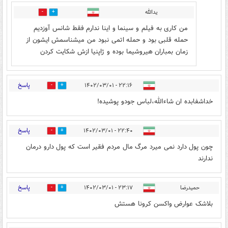
یدالله
1
0
من کاری به فیلم و سینما و اینا ندارم فقط شانس آوزدیم
حمله قلبی بود و حمله اتمی نبود من میشناسمش ایشون از
زمان بمباران هیروشیما بوده و ژاپنیا ازش شکایت کردن
پاسخ
۲۲:۱۶ - ۱۴۰۲/۰۳/۰۱
2
6
خداشفابده ان شاءالله،لباس جودو پوشیده!
پاسخ
۲۲:۴۰ - ۱۴۰۲/۰۳/۰۱
4
39
چون پول دارد نمی میرد مرگ مال مردم فقیر است که پول دارو درمان
ندارند
پاسخ
حمیدرضا
۲۳:۱۷ - ۱۴۰۲/۰۳/۰۱
5
12
بلاشک عوارض واکسن کرونا هستش