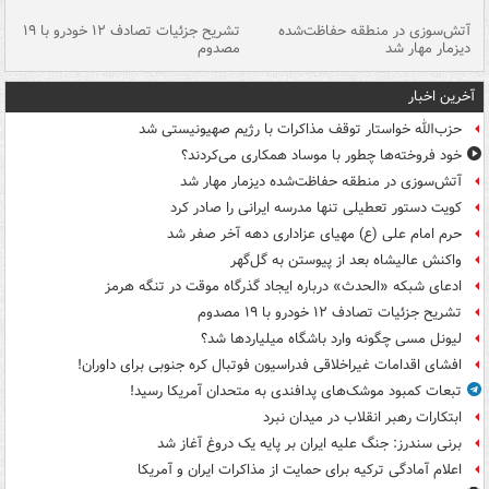
تصادف مرگبار در محور اهواز–شوش ۲
آتش‌سوزی در منطقه حفاظت‌شده
تشریح جزئیات تصادف ۱۲ خودرو با ۱۹
پا
دیزمار مهار شد
مصدوم
آخرین اخبار
حزب‌الله خواستار توقف مذاکرات با رژیم صهیونیستی شد
خود فروخته‌ها چطور با موساد همکاری می‌کردند؟
آتش‌سوزی در منطقه حفاظت‌شده دیزمار مهار شد
کویت دستور تعطیلی تنها مدرسه ایرانی را صادر کرد
حرم امام علی (ع) مهیای عزاداری دهه آخر صفر شد
واکنش عالیشاه بعد از پیوستن به گل‌گهر
ادعای شبکه «الحدث» درباره ایجاد گذرگاه موقت در تنگه هرمز
تشریح جزئیات تصادف ۱۲ خودرو با ۱۹ مصدوم
لیونل مسی چگونه وارد باشگاه میلیاردها شد؟
افشای اقدامات غیراخلاقی فدراسیون فوتبال کره جنوبی برای داوران!
تبعات کمبود موشک‌های پدافندی به متحدان آمریکا رسید!
ابتکارات رهبر انقلاب در میدان نبرد
برنی سندرز: جنگ علیه ایران بر پایه یک دروغ آغاز شد
اعلام آمادگی ترکیه برای حمایت از مذاکرات ایران و آمریکا