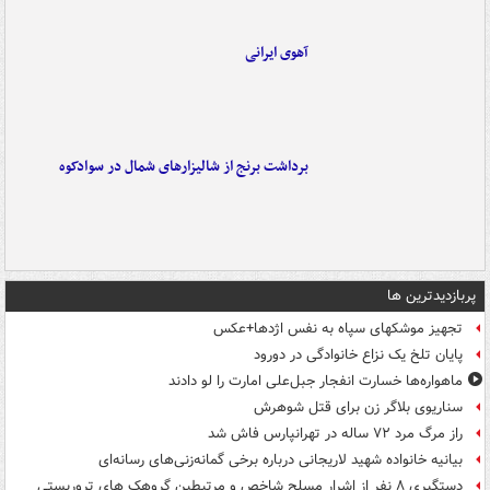
آهوی ایرانی
برداشت برنج از شالیزارهای شمال در سوادکوه
پربازدیدترین ها
تجهیز موشکهای سپاه به نفس اژدها+عکس
پایان تلخ یک نزاع خانوادگی در دورود
ماهواره‌ها خسارت انفجار جبل‌علی امارت را لو دادند
سناریوی بلاگر زن برای قتل شوهرش
راز مرگ مرد ۷۲ ساله در تهرانپارس فاش شد
بیانیه خانواده شهید لاریجانی درباره برخی گمانه‌زنی‌های رسانه‌ای
دستگیری ۸ نفر از اشرار مسلح شاخص و مرتبطین گروهک های تروریستی