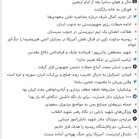
حال و هوای سامرا بعد از ایام اربعین
فورلان به خانه بازگشت
اثر جدید کمال شرف درباره محاصره نفتی سعودی‌ها
ادامه حملات رژیم صهیونیستی به جنوب لبنان
هلاکت اعضای یک تیم تروریستی در جنوب سیستان
روسیه سکوت ژاپن در قبال نقش آمریکا در بمباران اتمی هیروشیما را ننگ‌آور
خواند
شهید مصطفی ردانی‌پور؛ فرمانده عارف و فراجناحی دفاع مقدس
ترامپ کنترلی بر تنگه هرمز ندارد!
جنوب لبنان مجدد آماج حملات دشمن صهیونی قرار گرفت
فیدان: اسرائیل به دنبال تخریب روند صلح و بی‌ثبات کردن سوریه و غزه است
وقتی ورزش با معنویت عجین بشه!
پزشکیان: مشروطه نقطه عطف بیداری و آزادی‌خواهی ملت ایران بود
۱۰۰ میلیارد دلار خسارت، برای باز نگه داشتن تنگه‌ای که باز بود!
حمله نیروهای مسلح یمن به مواضع مزدوران سعودی
ویژگی‌های شهید بابایی در نگاه رهبر شهید انقلاب
مرثیه‌ی سوزناک مادر شهید دانش‌آموز مینابی
زلنسکی: دو پالایشگاه روسیه را هدف قرار دادیم
نشنال اینترست: آمریکا برای جنگ پهپادی آماده نیست