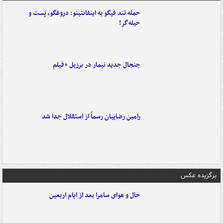
حمله تند فیگو به اینفانتینو: دروغگو، پَست‌ و
حیله‌گر!
جنجال جدید نیمار در برزیل +فیلم
رامین رضاییان رسماً از استقلال جدا شد
برگزیده عکس
حال و هوای سامرا بعد از ایام اربعین