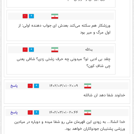
0
0
ورزشکار هم سکته می‌کند بعدش ای جواب دهنده اولی: از
اول مرگ و میر بود
یدالله
0
2
چقد بی ادبی تو؟ میدونی چه حرف زشتی زدی؟ شافی یعنی
چی شافِ کون؟
پاسخ
۲۰:۰۹ - ۱۴۰۲/۰۳/۰۱
2
24
خداوند شفا دهد ان شالله
پاسخ
۲۰:۴۴ - ۱۴۰۲/۰۳/۰۱
1
16
خدا انشاا... به زودی این قهرمان ملی رو شفا میده و دوباره در میادین
ورزشی پشتیبان جودوکاران خواهد بود.