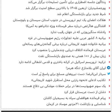
پنتاگون جلسه اضطراری برای تأمین تسلیحات برگزار می‌کند
پورجمشیدیان: اربعین ۱۴۰۵ با بالاترین سطح امنیت برگزار شد
شرط جدید برای بازنشستگی اعلام شد
هلاکت اعضای یک تیم تروریستی در جنوب استان سیستان و بلوچستان
افشاگری هاآرتص درباره سفر فرستاده ویژه نتانیاهو به آمریکا
پادشاه سنگین‌وزنی که در جهان رقیب ندارد
بیانیه ۸ کشور عربی علیه تجاوزات رژیم صهیونیستی در غزه
بیانیه خانواده شهید لاریجانی درباره برخی گمانه‌زنی‌های رسانه‌ای
عربستان فرمانده ائتلاف دریایی چندملیتی را منصوب کرد
زیان بیش از ۱۰۰ همتی به صندوق‌ بازنشستگی نفت
ترکیه: تروریسم اسرائیل در کرانه باختری و قدس اشغالی ادامه دارد
ایران آقای بلامنازع تنگه هرمز!
سردار ابن‌الرضا: دست نیروهای مسلح برای پاسخ پُر است
تکذیب ادعای «نحوه ردزنی محل استقرار شهید لاریجانی»
یک‌ سوم صهیونیست‌ها در برابر حملات موشکی بی دفاع هستند
دشان از دست عربستان فرار کرد
پیام فرمانده هوافضای سپاه به بسیجیان کاشان
شناسایی و بازداشت ۲۱مزدور موساد در کرمان