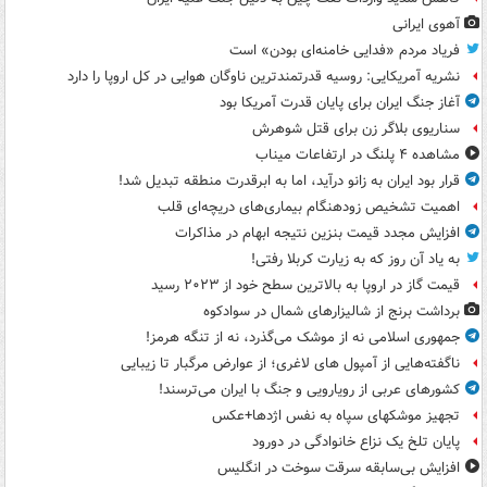
آهوی ایرانی
فریاد مردم «فدایی خامنه‌ای بودن» است
نشریه آمریکایی: روسیه قدرتمندترین ناوگان هوایی در کل اروپا را دارد
آغاز جنگ ایران برای پایان قدرت آمریکا بود
سناریوی بلاگر زن برای قتل شوهرش
مشاهده ۴ پلنگ در ارتفاعات میناب
قرار بود ایران به زانو درآید، اما به ابرقدرت منطقه تبدیل شد!
اهمیت تشخیص زودهنگام بیماری‌های دریچه‌ای قلب
افزایش مجدد قیمت بنزین نتیجه ابهام در مذاکرات
به یاد آن روز که به زیارت کربلا رفتی!
قیمت گاز در اروپا به بالاترین سطح خود از ۲۰۲۳ رسید
برداشت برنج از شالیزارهای شمال در سوادکوه
جمهوری اسلامی نه از موشک می‌گذرد، نه از تنگه هرمز!
ناگفته‌هایی از آمپول های لاغری؛ از عوارض مرگبار تا زیبایی
کشورهای عربی از رویارویی و جنگ با ایران می‌ترسند!
تجهیز موشکهای سپاه به نفس اژدها+عکس
پایان تلخ یک نزاع خانوادگی در دورود
افزایش بی‌سابقه سرقت سوخت در انگلیس