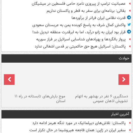
عصبانیت ترامپ از پیروزی نامزد حامی فلسطین در میشیگان
بقائی: برنامه‌ای برای سفر به قطر و پاکستان نداریم
قدرت نظامی ایران فراتر از برآوردها
واکنش کمال شرف به پاسخ کوبنده یمن به عربستان سعودی
قرار بود ایران به زانو درآید، اما به ابرقدرت منطقه تبدیل شد!
پرواز بالگردها و پهپادهای شناسایی اسرائیل بر فراز سوریه
پاکستان: اسرائیل هیچ حق حاکمیتی بر قدس اشغالی ندارد
حوادث
دستگیری ۶ نفر در بهشهر به اتهام
موج بارش‌های تابستانه در راه ۱۱
تشویش اذهان عمومی
استان
فا
آخرین اخبار
پاکستان: تلاش‌های دیپلماتیک در مورد تنگه هرمز ادامه دارد
سفیر ایران در ژاپن: همان فاجعه هیروشیما در حال تکرار است