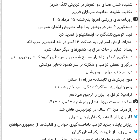
شنیده شدن صدای دو انفجار در نزدیکی تنگه هرمز
تکذیب شایعه معافیت سربازان فراری
روزنامه‌های ورزشی امروز پنج‌شنبه ۱۵ مرداد ۱۴۰۵
دستگیری ۶ نفر در بهشهر به اتهام تشویش اذهان عمومی
فیفا توهین‌کنندگان به اینفانتینو را تهدید کرد
اعتراف ارتش اسرائیل به هلاکت ۲ افسر در تله انفجاری حزب‌الله
بغداد: نباید از خاک عراق به کشورهای دیگر حمله شود
دستگیری ۸ نفر از اشرار مسلح شاخص و مرتبطین گروهک های تروریستی
درگیری لفظی ترامپ و هگزث بر سر کمبود ذخایر موشکی
دردسر جدید برای سرخپوشان
موج بارش‌های تابستانه در راه ۱۱ استان
ونس: ایرانی‌ها مذاکره‌کنندگان سرسختی هستند
ترامپ: توافق با ایران را ترجیح می‌دهم
صفحه نخست روزنامه‌های پنجشنبه ۱۵ مرداد ۱۴۰۵
راز مرگ مرد ۷۲ ساله در تهرانپارس فاش شد
قابی زیبا از قلعه بابک آذربایجان شرقی
ریزش پایگاه جدید ترامپ بافاصله‌گیری جوانان و اقلیت‌ها از جمهوری‌خواهان
نمایی زیبا از طبیعت بکر استان گیلان
کاهش شدید واردات نفت چین به دلیل جنگ علیه ایران