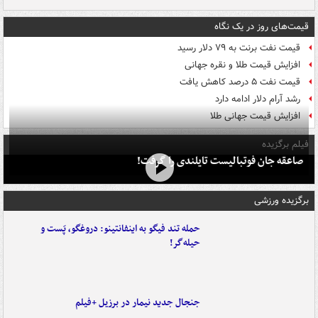
قیمت‌های روز در یک نگاه
قیمت نفت برنت به ۷۹ دلار رسید
افزایش قیمت طلا و نقره جهانی
قیمت نفت ۵ درصد کاهش یافت
رشد آرام دلار ادامه دارد
افزایش قیمت جهانی طلا
فیلم برگزیده
صاعقه جان فوتبالیست تایلندی را گرفت!
برگزیده ورزشی
حمله تند فیگو به اینفانتینو: دروغگو، پَست‌ و
حیله‌گر!
جنجال جدید نیمار در برزیل +فیلم