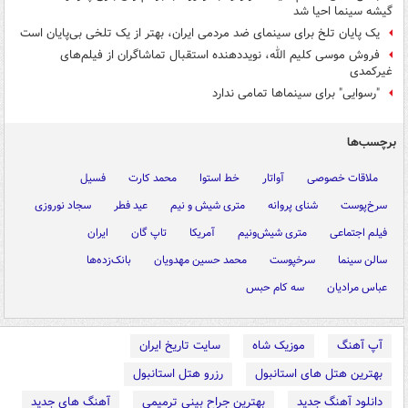
گیشه سینما احیا شد
یک پایان تلخ برای سینمای ضد مردمی ایران، بهتر از یک تلخی بی‌پایان است
فروش موسی کلیم الله، نویددهنده استقبال تماشاگران از فیلم‌های
غیرکمدی
"رسوایی" برای سینماها تمامی ندارد
برچسب‌ها
ملاقات خصوصی
آواتار
خط استوا
محمد کارت
فسیل
سرخ‌پوست
شنای پروانه
متری شیش و نیم
عید فطر
سجاد نوروزی
فیلم اجتماعی
متری شیش‌ونیم
آمریکا
تاپ گان
ایران
سالن سینما
سرخپوست
محمد حسین مهدویان
بانک‌زده‌ها
عباس مرادیان
سه کام حبس
آپ آهنگ
موزیک شاه
سایت تاریخ ایران
بهترین هتل های استانبول
رزرو هتل استانبول
دانلود آهنگ جدید
بهترین جراح بینی ترمیمی
آهنگ های جدید