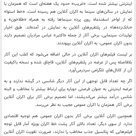
اینترنتی بیشتر شده است. «غریب» حدود یک هفته‌ای است که همزمان با
نمایش در سالن‌های سینما به اکران آنلاین هم رسیده است. «خط استوا»
که از اواخر اسفندماه روی پرده سینماها رفته به همراه «طلاخون» و
«بانک‌زده‌ها» در پلتفرم‌های آنلاین به نمایش در آمده‌اند. طبق اخبار
تولیدات سینمایی، برخی آثار از جمله «اکتبر» عباس مرادیان تصمیم دارند
بدون اکران عمومی، به اکران آنلاین بپیوندند.
بر لیست فیلم‌های اکران آنلاین در حالی اضافه می‌شود که اغلب این آثار
بلافاصله پس از عرضه در پلتفرم‌های آنلاین، قاچاق شده و نسخه باکیفیت
آن از کانال‌های تلگرامی سردرمی‌آورد.
اگر چه تعداد قابل توجهی از این آثار دیگر شانسی در گیشه ندارند و به
عرضه اینترنتی به عنوان فرصتی دوباره برای ارتباط بیشتر با مخاطب و البته
شانس درآمد بیشتر می‌اندیشند، اما تصمیم برخی آثار برای اکران آنلاین
برخی آثار همزمان با اکران عمومی عجیب به نظر می‌رسد.
همچنین اکران آنلاین برخی آثار بدون اکران عمومی هم توجیه اقتصادی
ندارد. از سوی دیگر، تعداد بالای آثار پشت خط اکران بویژه آمار قابل توجه
فیلم‌هایی که پتانسیل جذب مخاطب را ندارند، ضرورت تقویت اکران آنلاین