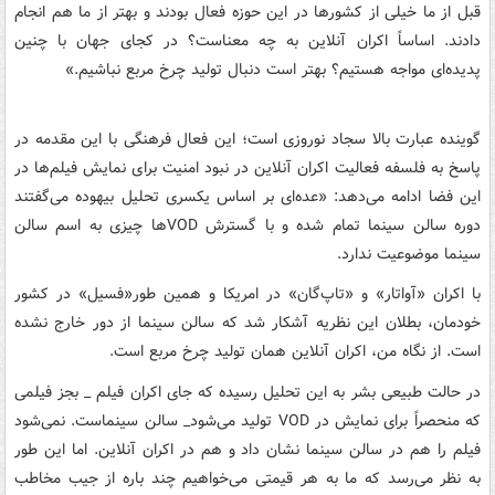
قبل از ما خیلی از کشورها در این حوزه فعال بودند و بهتر از ما هم انجام
دادند. اساساً اکران آنلاین به چه معناست؟ در کجای جهان با چنین
پدیده‌ای مواجه هستیم؟ بهتر است دنبال تولید چرخ مربع نباشیم.»
گوینده عبارت بالا سجاد نوروزی است؛ این فعال فرهنگی با این مقدمه در
پاسخ به فلسفه فعالیت اکران آنلاین در نبود امنیت برای نمایش فیلم‌ها در
این فضا ادامه می‌دهد: «عده‌ای بر اساس یکسری تحلیل بیهوده می‌گفتند
دوره سالن سینما تمام شده و با گسترش VODها چیزی به اسم سالن
سینما موضوعیت ندارد.
با اکران «آواتار» و «تاپ‌گان» در امریکا و همین طور«فسیل» در کشور
خودمان، بطلان این نظریه آشکار شد که سالن سینما از دور خارج نشده
است. از نگاه من، اکران آنلاین همان تولید چرخ مربع است.
در حالت طبیعی بشر به این تحلیل رسیده که جای اکران فیلم _ بجز فیلمی
که منحصراً برای نمایش در VOD تولید می‌شود_ سالن سینماست. نمی‌شود
فیلم را هم در سالن سینما نشان داد و هم در اکران آنلاین. اما این طور
به نظر می‌رسد که ما به هر قیمتی می‌خواهیم چند باره از جیب مخاطب