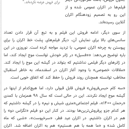
برای فروش عرضه نکرده‌اند.
فیلم‌ها در اکران عمومی شده و از
این رو به تصمیم زودهنگام اکران
آنلاین رسیده‌اند.
از سوی دیگر، ادامه فروش این فیلم و به تبع آن قرار دادن تعداد
سانس‌های بالا برای نمایش آن، دیگر فیلم‌های پشت خط اکران را برای
پیوستن به چرخه اکران عمومی، با تردید مواجه کرده است. نوروزی در این
باره توضیح می‌دهد: ««فسیل» در ژانر خودش توانست موج ایجاد کند، اما
در ژانرهای دیگر فیلمی نداشتیم که بتواند در گیشه این موج را ایجاد کند.
«ملاقات خصوصی» با وجود آغاز اکران در اسفندماه، به خاطر استقبال
مخاطب توانسته همچنان روند فروش را حفظ کند که اتفاق خوبی است.
«سه کام حبس‌فروش» فروش قابل قبولی دارد، اما هیچ‌کدام از اینها در
گیشه موج ایجاد نکردند. این در حالی است که سال ۹۸ همزمان با کمدی
«رحمان ۱۴۰۰»، فیلم اجتماعی«متری شیش و نیم» را در گیشه داشتیم که
هر کدام جزو پرفروش‌ترین‌ها بودند. در کنار این دو فیلم «تگزاس دو» را
هم در اکران داشتیم. در اکران عید فطر، «سرخپوست»، «شبی که ماه
کامل شد» و «ما همه با هم هستیم» هم به اکران اضافه شد. اکران