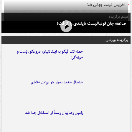
افزایش قیمت جهانی طلا
فیلم برگزیده
صاعقه جان فوتبالیست تایلندی را گرفت!
برگزیده ورزشی
حمله تند فیگو به اینفانتینو: دروغگو، پَست‌ و
حیله‌گر!
جنجال جدید نیمار در برزیل +فیلم
رامین رضاییان رسماً از استقلال جدا شد