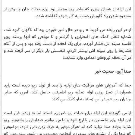
این لوله از همان روزی که مادر ریو مجبور بود برای نجات جان پسرش از
مسدود شدن راه گلویش دست به کار شود، گذاشته شده.
او در این رابطه می گوید: « ریو در حال شیر خوردن بود که ناگهان کبود شد،
شماره تلفن کمک های اضطراری را گرفتم و تا موقعی که آنها برسند روی
قفسه سینه اش فشار آوردم، برای یک لحظه از دست رفته بود و پس از آنکه
فشارها را روی سینه اش بیشتر کردم، تنفسش بار دیگر از سر گرفته شد و
در آن لحظه نیروهای امدادی وارد شدند.»
صدا آری، صحبت خیر
جما که آموزش های مراقبت های اولیه را بعد از تولد ریو دیده است باید
همواره از تمیز بودن لوله تغذیه ریو اطمینان حاصل کند، امری که سایر
برادران ریو هم در این زمینه به او کمک می کنند.
او می گوید:« این لوله برای حیات ریو ضروری است، اما به زودی قرار است
این لوله برای نخستین بار خارج شود و ما می توانیم صدایش را بشنویم. ریو
شاید بتواند صدا تولید کند اما هرگز موفق به حرف زدن نمی شود، موضوعی
که تنها یکی از نشانه های سندروم آنجلمن محسوب می شود. سندرومی که