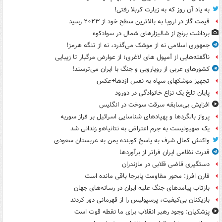
به یاد آن روز که به زیارت کربلا رفتی!
قیمت گاز در اروپا به بالاترین سطح خود از ۲۰۲۳ رسید
برداشت برنج از شالیزارهای شمال در سوادکوه
جمهوری اسلامی نه از موشک می‌گذرد، نه از تنگه هرمز!
ناگفته‌هایی از آمپول های لاغری؛ از عوارض مرگبار تا زیبایی
کشورهای عربی از رویارویی و جنگ با ایران می‌ترسند!
تجهیز موشکهای سپاه به نفس اژدها+عکس
پایان تلخ یک نزاع خانوادگی در دورود
افزایش بی‌سابقه سرقت سوخت در انگلیس
پرواز بالگردها و پهپادهای شناسایی اسرائیل بر فراز سوریه
یک صهیونیست به جرم اعتراض به نتانیاهو زندانی شد
واکنش کمال شرف به پاسخ کوبنده یمن به عربستان سعودی
قدرت نظامی ایران فراتر از برآوردها
دستگیری قاضی قلابی در مازندران
فارن افرز: محور مقاومت پابرجا باقی مانده است
بازتاب پیامدهای جنگ علیه ایران در رسانه‌های جهان
بازیکنان بی‌کیفیت، پرسپولیس را از قهرمانی دور کردند
پزشکیان: وجود رهبر انقلاب برای ما نقطه قوت است