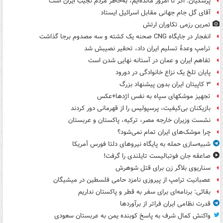
پزشکیان: اگر تا امروز مانده‌ایم، به‌خاطر مردم نجیب ایران است
آقای گل جام جهانی مقابل اسرائیل ایستاد
تمرین رزمی تکاوران ارتش
انفجار در جایگاه CNG صحنه یک کشته و سه مصدوم برجا گذاشت
ترامپ وعدۀ تسلیم ایران داد، تحقیر نصیبش شد
تفاهم ایران و عمان در آستانه نهایی شدن است
پایان تلخ یک نزاع خانوادگی در دورود
۳ کاپیتان ایران بدون پیشنهاد بزرگ
تجهیز موشکهای سپاه به نفس اژدها+عکس
بازیکنان بی‌کیفیت، پرسپولیس را از قهرمانی دور کردند
نشست وزیران خارجه مصر، ترکیه، پاکستان و عربستان
چرا موشک‌های ایران تمام نمی‌شود؟
شبیه‌سازی حمله به پایگاه نیروهای دلتا فورس آمریکا
صاعقه جان فوتبالیست تایلندی را گرفت!
سناریوی بلاگر زن برای قتل شوهرش
عصبانیت ترامپ از پیروزی نامزد حامی فلسطین در میشیگان
بقائی: برنامه‌ای برای سفر به قطر و پاکستان نداریم
قدرت نظامی ایران فراتر از برآوردها
واکنش کمال شرف به پاسخ کوبنده یمن به عربستان سعودی