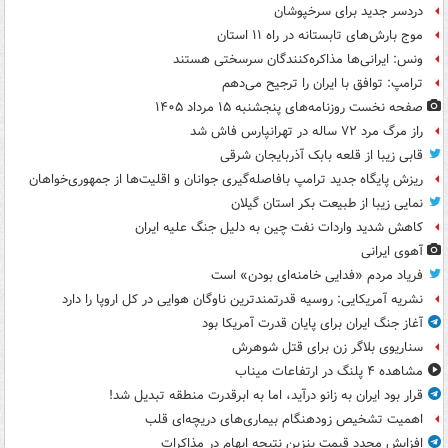
دردسر جدید برای سرخپوشان
موج بارش‌های تابستانه در راه ۱۱ استان
ونس: ایرانی‌ها مذاکره‌کنندگان سرسختی هستند
ترامپ: توافق با ایران را ترجیح می‌دهم
صفحه نخست روزنامه‌های پنجشنبه ۱۵ مرداد ۱۴۰۵
راز مرگ مرد ۷۲ ساله در تهرانپارس فاش شد
قابی زیبا از قلعه بابک آذربایجان شرقی
ریزش پایگاه جدید ترامپ بافاصله‌گیری جوانان و اقلیت‌ها از جمهوری‌خواهان
نمایی زیبا از طبیعت بکر استان گیلان
کاهش شدید واردات نفت چین به دلیل جنگ علیه ایران
آهوی ایرانی
فریاد مردم «فدایی خامنه‌ای بودن» است
نشریه آمریکایی: روسیه قدرتمندترین ناوگان هوایی در کل اروپا را دارد
آغاز جنگ ایران برای پایان قدرت آمریکا بود
سناریوی بلاگر زن برای قتل شوهرش
مشاهده ۴ پلنگ در ارتفاعات میناب
قرار بود ایران به زانو درآید، اما به ابرقدرت منطقه تبدیل شد!
اهمیت تشخیص زودهنگام بیماری‌های دریچه‌ای قلب
افزایش مجدد قیمت بنزین نتیجه ابهام در مذاکرات