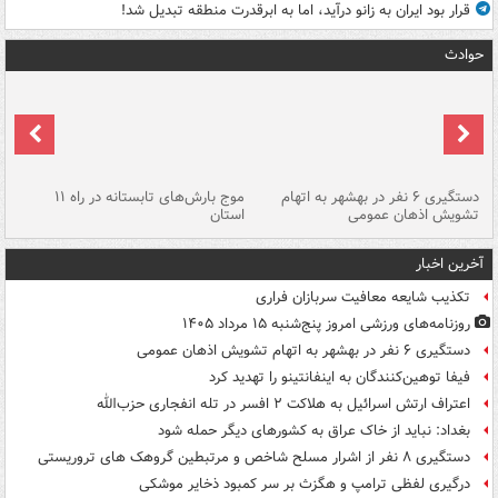
قرار بود ایران به زانو درآید، اما به ابرقدرت منطقه تبدیل شد!
حوادث
دستگیری ۶ نفر در بهشهر به اتهام
موج بارش‌های تابستانه در راه ۱۱
تشویش اذهان عمومی
استان
فا
آخرین اخبار
تکذیب شایعه معافیت سربازان فراری
روزنامه‌های ورزشی امروز پنج‌شنبه ۱۵ مرداد ۱۴۰۵
دستگیری ۶ نفر در بهشهر به اتهام تشویش اذهان عمومی
فیفا توهین‌کنندگان به اینفانتینو را تهدید کرد
اعتراف ارتش اسرائیل به هلاکت ۲ افسر در تله انفجاری حزب‌الله
بغداد: نباید از خاک عراق به کشورهای دیگر حمله شود
دستگیری ۸ نفر از اشرار مسلح شاخص و مرتبطین گروهک های تروریستی
درگیری لفظی ترامپ و هگزث بر سر کمبود ذخایر موشکی