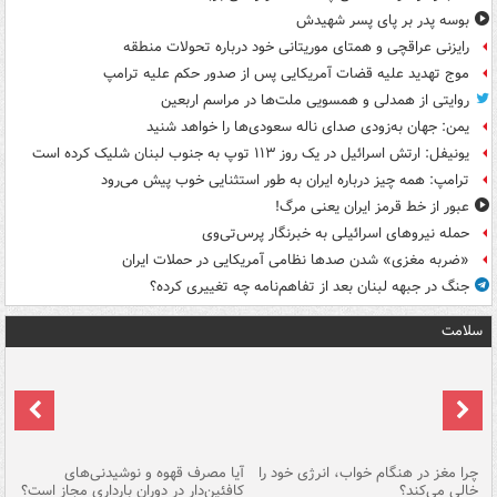
بوسه‌ پدر بر پای پسر شهیدش
رایزنی عراقچی و همتای موریتانی خود درباره تحولات منطقه
موج تهدید علیه قضات آمریکایی پس از صدور حکم علیه ترامپ
روایتی از همدلی و همسویی ملت‌ها در مراسم اربعین
یمن: جهان به‌زودی صدای ناله سعودی‌ها را خواهد شنید
یونیفل: ارتش اسرائیل در یک روز ۱۱۳ توپ به جنوب لبنان شلیک کرده است
ترامپ: همه چیز درباره ایران به طور استثنایی خوب پیش می‌رود
عبور از خط قرمز ایران یعنی مرگ!
حمله نیروهای اسرائیلی به خبرنگار پرس‌تی‌وی
«ضربه مغزی» شدن صدها نظامی آمریکایی در حملات ایران
جنگ در جبهه لبنان بعد از تفاهم‌نامه چه تغییری کرده؟
سلامت
ت
چرا مغز در هنگام خواب، انرژی خود را
آیا مصرف قهوه و نوشیدنی‌های
چر
خالی می‌کند؟
کافئین‌دار در دوران بارداری مجاز است؟
می