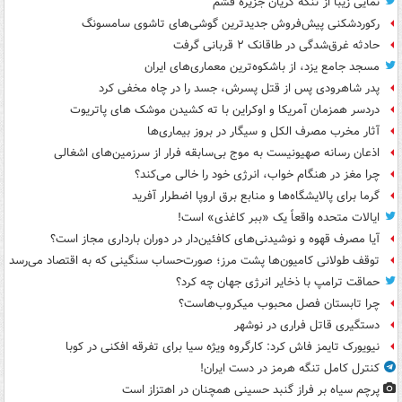
نمایی زیبا از تنگه کریان جزیره قشم
رکوردشکنی پیش‌فروش جدیدترین گوشی‌های تاشوی سامسونگ
حادثه غرق‌شدگی در طاقانک ۲ قربانی گرفت
مسجد جامع یزد، از باشکوه‌ترین معماری‌های ایران
پدر شاهرودی پس از قتل پسرش، جسد را در چاه مخفی کرد
دردسر همزمان آمریکا و اوکراین با ته کشیدن موشک های پاتریوت
آثار مخرب مصرف الکل و سیگار در بروز بیماری‌ها
اذعان رسانه صهیونیست به موج بی‌سابقه فرار از سرزمین‌های اشغالی
چرا مغز در هنگام خواب، انرژی خود را خالی می‌کند؟
گرما برای پالایشگاه‌ها و منابع برق اروپا اضطرار آفرید
ایالات متحده واقعاً یک «ببر کاغذی» است!
آیا مصرف قهوه و نوشیدنی‌های کافئین‌دار در دوران بارداری مجاز است؟
توقف طولانی کامیون‌ها پشت مرز؛ صورت‌حساب سنگینی که به اقتصاد می‌رسد
حماقت ترامپ با ذخایر انرژی جهان چه کرد؟
چرا تابستان فصل محبوب میکروب‌هاست؟
دستگیری قاتل فراری در نوشهر
نیویورک تایمز فاش کرد: کارگروه ویژه سیا برای تفرقه افکنی در کوبا
کنترل کامل تنگه هرمز در دست ایران!
پرچم سیاه بر فراز گنبد حسینی همچنان در اهتزاز است