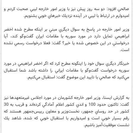
صالحي افزود: دو سه روز پيش نيز با وزير امور خارجه ليبي صحبت كردم و
اميدوارم در ارتباط با ليبي در آينده نزديك خبرهاي خوبي بشنويم.
وزير امور خارجه در پاسخ به سوال ديگري مبني بر اينكه مطرح شده اخضر
ابراهيمي تمايل دارد در مورد سوريه با مقامات ايران گفت‌وگو كند، آيا
درخواستي در اين خصوص شده يا خير؟ گفت: فعلا درخواست رسمي نشده
است.
خبرنگار ديگري سوال خود را اينگونه مطرح كرد كه اگر اخضر ابراهيمي در مورد
سوريه درخواست گفت‌وگو با مقامات ايراني را داشته باشد شما استقبال
مي‌كنيد كه صالحي با تاييد اين موضوع گفت: استقبال مي‌كنيم.
به گزارش ايسنا، وزير امور خارجه كشورمان در مورد اجلاس غيرمتعهدها نيز
گفت: تاكنون حدود 100 و اندي كشور اعلام آمادگي كرده‌اند و قريب به 30
كشور در حد روساي‌ جمهور،‌ نخست‌وزير و معاون رييس‌جمهور هستند كه
رقم بسيار خوبي است و اميدواريم با استقبال خوبي كه شده، شاهد يك
نشست موفقيت‌آميز باشيم.