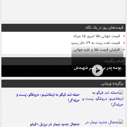
قیمت‌های روز در یک نگاه
قیمت جهانی طلا امروز ۱۵ مرداد
قیمت نفت برنت به ۷۹ دلار رسید
افزایش قیمت طلا و نقره جهانی
فیلم برگزیده
بوسه‌ پدر بر پای پسر شهیدش
برگزیده ورزشی
حمله تند فیگو به اینفانتینو: دروغگو، پَست‌ و
حیله‌گر!
جنجال جدید نیمار در برزیل +فیلم