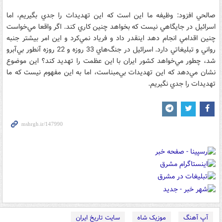
صالحي افزود: وظيفه ما اين است كه اين تهديدات را جدي بگيريم، اما
اسرائيل در جايگاهي نيست كه بخواهد چنين كاري كند. اگر واقعا مي‌خواست
چنين اقدامي انجام دهد اينقدر داد و فرياد نمي‌كرد و اين امر بيشتر جنبه
رواني و تبليغاتي دارد. اسرائيل در جنگ‌هاي 33 روزه و 22 روزه آنطور بي‌آبرو
شد، چطور مي‌خواهد كشور ايران با اين عظمت را تهديد كند؟ اين موضوع
نشان مي‌دهد كه اين تهديدات بي‌مبناست، اما به اين مفهوم نيست كه ما
تهديدات را جدي نگيريم.
آپ آهنگ
موزیک شاه
سایت تاریخ ایران