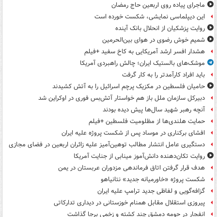
ماجرای پیاده روی اربعین حاج رمضان
این دیپلماسی نمایشی، شکست خورده است
روایت پزشکیان از انحلال بانک آینده
شمیم خوش رضوی در هوای بین‌الحرمین
هشدار افسر ارشد آمریکایی به کاخ سفید +فیلم
موشک‌های بالستیک ایران؛ چالش راهبردی آمریکا
باید افراد کارآمدتر را به کار گرفت
حامیان فلسطین در مکزیک پرچم اسرائیل را به آتش کشیدند
دبیرکل سازمان ملل باز هم خواستار آتش‌بس فوری در اوکراین شد
آنچه رهبر شهید سال‌ها پیش دیده بودند
حمایت هلندی‌ها از مظلومیت فلسطین +فیلم
افشای برکناری در موساد پس از شکست پروژه علیه ایران
دستگیری عامل انتشار مطالب توهین‌آمیز علیه زائران اربعین در فضای مجازی
روایت تکان‌دهنده دانش‌آموز مینابی از جنایت آمریکا
هدف قرار گرفتن اتاق‌ فرماندهی مزدوران عربستان در یمن
شکست پروژه «خاورمیانه جدید» نتانیاهو
گزافه‌گویی و لفاظی جدید ترامپ علیه ایران
پیروزی استقلال مقابل همنام خوزستانی در دیداری تدارکاتی
انفجار در حومه دمشق چند کشته و زخمی برجا گذاشت