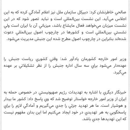
صالحي خاطرنشان كرد: دبيركل سازمان ملل نيز اعلام آمادگي كرده كه به اين
اجلاس مي‌‌آيد. اين نشست بين‌المللي است و نبايد تصور شود كه در اين
نشست ميزبان مي‌خواهد فعال مايشاع باشد، ميزباني آن با ايران است ولي
نشستي بين‌المللي است و كشورها در چارچوب اصول بين‌المللي دعوت
شده‌اند بنابراين در چارچوب اصول مطرح شده اين جنبش مديريت مي‌شود.
وزير امور خارجه كشورمان يادآور شد: وقتي كشوري رياست جنبش را
عهده‌دار مي‌شود براي سه سال اداره جنبش را از نظر تشكيلاتي بر عهده
مي‌گيرد.
خبرنگار ديگري با اشاره به تهديدات رژيم صهيونيستي در خصوص حمله به
ايران از وزير امور خارجه خواستار توضيح شد كه وي پاسخ داد: كشور ما بيدار
و هوشيار است. ما هر تهديد جزئي را جدي مي‌گيريم و آمادگي لازم را براي
پاسخگويي به هر تهديدي در خود ايجاد مي‌كنيم اما اين بدان مفهوم نيست
كه اين تهديدها جدي باشد.