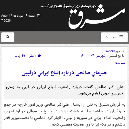
جمعه ۱۶ مرداد ۱۴۰۵ -
Aug
7 2026
سیاست
کد خبر
147990
تاریخ انتشار:
۱ شهریور ۱۳۹۱ - ۱۶:۱۱
۰ نظر
چاپ
سیاست
خبرهاي‌ صالحی درباره اتباع ايراني درلیبی
علي اكبر صالحي گفت: درباره وضعيت اتباع ايراني در ليبي به زودي
خبرهاي خوبي اعلام مي‌شود.
به گزارش مشرق به نقل از ايسنا ، علي‌اكبر صالحي وزير امور خارجه در جمع
خبرنگاران در حاشيه جلسه هيات دولت در پاسخ به سوالي درباره آخرين
وضعيت اتباع ايراني در سوريه و ليبي، اظهار كرد: تماسي با نخست‌وزير قطر
داشتم و در مكه نيز با وي صحبت مفصلي كردم.