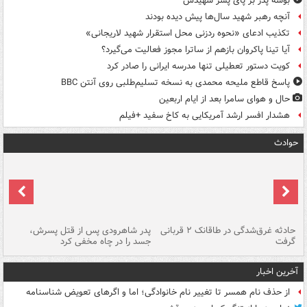
بوسه‌ پدر بر پای پسر شهیدش
آنچه رهبر شهید سال‌ها پیش دیده بودند
تکذیب ادعای «نحوه ردزنی محل استقرار شهید لاریجانی»
آیا تینا پاکروان بازهم از ساترا مجوز فعالیت می‌گیرد؟
کویت دستور تعطیلی تنها مدرسه ایرانی را صادر کرد
پاسخ قاطع ملیحه محمدی به نسخه تسلیم‌طلبی روی آنتن BBC
حال و هوای سامرا بعد از ایام اربعین
هشدار افسر ارشد آمریکایی به کاخ سفید +فیلم
حوادث
شته
حادثه غرق‌شدگی در طاقانک ۲ قربانی
پدر شاهرودی پس از قتل پسرش،
دس
گرفت
جسد را در چاه مخفی کرد
آخرین اخبار
از حذف نام همسر تا تغییر نام خانوادگی؛ اما و اگرهای تعویض شناسنامه