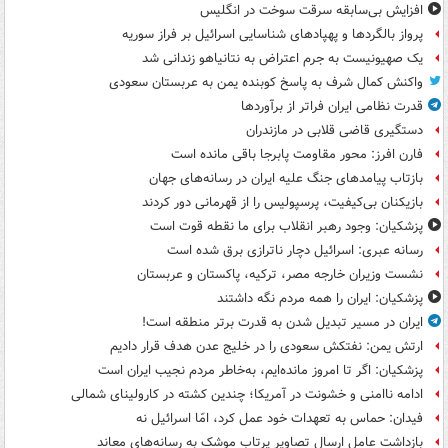
افزایش بی‌سابقه سرقت سوخت در انگلیس
پرواز بالگردها و پهپادهای شناسایی اسرائیل بر فراز سوریه
یک صهیونیست به جرم اعتراض به نتانیاهو زندانی شد
واکنش کمال شرف به پاسخ کوبنده یمن به عربستان سعودی
قدرت نظامی ایران فراتر از برآوردها
دستگیری قاضی قلابی در مازندران
فارن افرز: محور مقاومت پابرجا باقی مانده است
بازتاب پیامدهای جنگ علیه ایران در رسانه‌های جهان
بازیکنان بی‌کیفیت، پرسپولیس را از قهرمانی دور کردند
پزشکیان: وجود رهبر انقلاب برای ما نقطه قوت است
رسانه عبری: اسرائیل دچار ناترازی برق شده است
نشست وزیران خارجه مصر، ترکیه، پاکستان و عربستان
پزشکیان: ایران را همه مردم نگه داشتند
ایران در مسیر تبدیل شدن به قدرت برتر منطقه است!
ارتش یمن: نفتکش سعودی را در خلیج عدن هدف قرار دادیم
پزشکیان: اگر تا امروز مانده‌ایم، به‌خاطر مردم نجیب ایران است
ادامه ناامنی و خشونت در آمریکا؛ چندین کشته در کارولینای شمالی
فیدان: حماس به تعهدات خود عمل کرد، امّا اسرائیل نه
بازداشت عامل ارسال تصاویر پرتاب موشک به رسانه‌های معاند