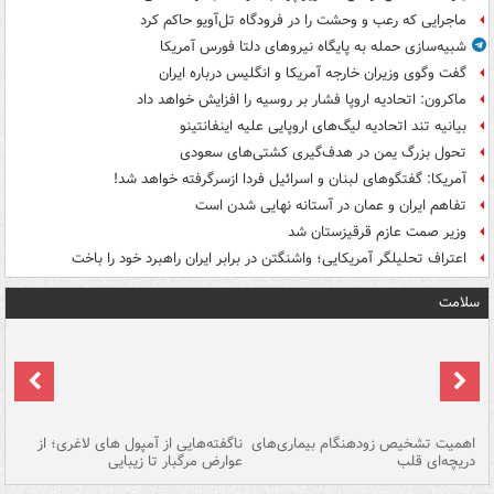
ماجرایی که رعب و وحشت را در فرودگاه تل‌آویو حاکم کرد
شبیه‌سازی حمله به پایگاه نیروهای دلتا فورس آمریکا
گفت وگوی وزیران خارجه آمریکا و انگلیس درباره ایران
ماکرون: اتحادیه اروپا فشار بر روسیه را افزایش خواهد داد
بیانیه تند اتحادیه لیگ‌های اروپایی علیه اینفانتینو
تحول بزرگ یمن در هدف‌گیری کشتی‌های سعودی
آمریکا: گفتگوهای لبنان و اسرائیل فردا ازسرگرفته خواهد شد!
تفاهم ایران و عمان در آستانه نهایی شدن است
وزیر صمت عازم قرقیزستان شد
اعتراف تحلیلگر آمریکایی؛ واشنگتن در برابر ایران راهبرد خود را باخت
سلامت
اهمیت تشخیص زودهنگام بیماری‌های
ناگفته‌هایی از آمپول های لاغری؛ از
دریچه‌ای قلب
عوارض مرگبار تا زیبایی
تا