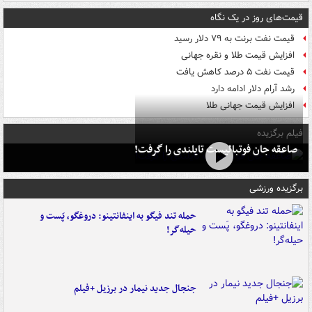
قیمت‌های روز در یک نگاه
قیمت نفت برنت به ۷۹ دلار رسید
افزایش قیمت طلا و نقره جهانی
قیمت نفت ۵ درصد کاهش یافت
رشد آرام دلار ادامه دارد
افزایش قیمت جهانی طلا
فیلم برگزیده
صاعقه جان فوتبالیست تایلندی را گرفت!
برگزیده ورزشی
حمله تند فیگو به اینفانتینو: دروغگو، پَست‌ و
حیله‌گر!
جنجال جدید نیمار در برزیل +فیلم