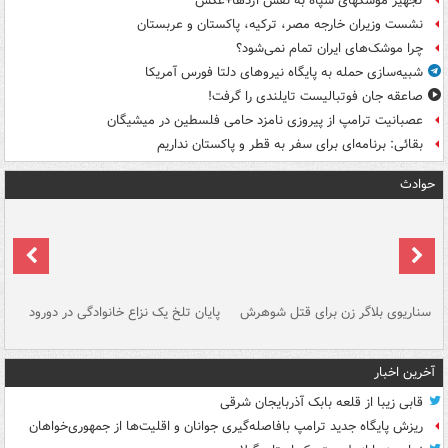
تجهیز موشکهای سپاه به نفس اژدها+عکس
نشست وزیران خارجه مصر، ترکیه، پاکستان و عربستان
چرا موشک‌های ایران تمام نمی‌شود؟
شبیه‌سازی حمله به پایگاه نیروهای دلتا فورس آمریکا
صاعقه جان فوتبالیست تایلندی را گرفت!
عصبانیت ترامپ از پیروزی نامزد حامی فلسطین در میشیگان
بقائی: برنامه‌ای برای سفر به قطر و پاکستان نداریم
حوادث
سناریوی بلاگر زن برای قتل شوهرش
پایان تلخ یک نزاع خانوادگی در دورود
و 
آخرین اخبار
قابی زیبا از قلعه بابک آذربایجان شرقی
ریزش پایگاه جدید ترامپ بافاصله‌گیری جوانان و اقلیت‌ها از جمهوری‌خواهان