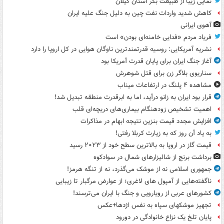
نمایی زیبا از طبیعت بکر استان گیلان
کاهش شدید واردات نفت چین به دلیل جنگ علیه ایران
آهوی ایرانی
فریاد مردم «فدایی خامنه‌ای بودن» است
نشریه آمریکایی: روسیه قدرتمندترین ناوگان هوایی در کل اروپا را دارد
آغاز جنگ ایران برای پایان قدرت آمریکا بود
سناریوی بلاگر زن برای قتل شوهرش
مشاهده ۴ پلنگ در ارتفاعات میناب
قرار بود ایران به زانو درآید، اما به ابرقدرت منطقه تبدیل شد!
اهمیت تشخیص زودهنگام بیماری‌های دریچه‌ای قلب
افزایش مجدد قیمت بنزین نتیجه ابهام در مذاکرات
به یاد آن روز که به زیارت کربلا رفتی!
قیمت گاز در اروپا به بالاترین سطح خود از ۲۰۲۳ رسید
برداشت برنج از شالیزارهای شمال در سوادکوه
جمهوری اسلامی نه از موشک می‌گذرد، نه از تنگه هرمز!
ناگفته‌هایی از آمپول های لاغری؛ از عوارض مرگبار تا زیبایی
کشورهای عربی از رویارویی و جنگ با ایران می‌ترسند!
تجهیز موشکهای سپاه به نفس اژدها+عکس
پایان تلخ یک نزاع خانوادگی در دورود