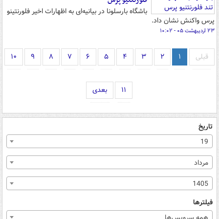
فلورنتنیو پرس
باشگاه بارسلونا در بیانیه‌ای به اظهارات اخیر فلورنتینو
پرس واکنش نشان داد.
۲۳ اردیبهشت ۰۵ - ۱۰:۰۲
قبلی
۱
۲
۳
۴
۵
۶
۷
۸
۹
۱۰
۱۱
بعدی
تاریخ
19
مرداد
1405
فیلترها
همه سرویس‌ها