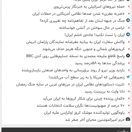
حمله نیروهای اسرائیلی به خبرنگار پرس‌تی‌وی
«ضربه مغزی» شدن صدها نظامی آمریکایی در حملات ایران
جنگ در جبهه لبنان بعد از تفاهم‌نامه چه تغییری کرده؟
ترامپ در حال سوختن در آتشی خودساخته
ایران را تست نکنید! جاده‌ی خشم ایران!
واکنش سفارت ایران به بیانیه مغرضانه نمایندگان پارلمان اتریش
کریدورهای شمالی و جنوبی تنگه هرمز حذف می‌شوند
پاسخ قاطع ملیحه محمدی به نسخه تسلیم‌طلبی روی آنتن BBC
پرشدگی سدها به ۵۸درصد رسید
بازدید وزیر نیرو از روند برق‌رسانی به واحدهای صنعتی بازسازی‌شده
زنجیرهایی که آمریکا را به زیر سطح آب می‌کشند!
تثبیت دستاوردهای نظامی ایران در مرزهای غربی در سایه جنگ رمضان
دانا وایت به بن‌بست رسید
«کمانِ پرنده» چینی برای شکار کروزها به ایران می‌آید
۷۰ درصد از صهیونیست‌ها نگران سلامت انتخابات هستند
یاوه‌گویی تولیدکننده موشک کروز اوکراینی علیه ایران
حرم امیرالمومنین محیای آخر صفر شد
سلامت