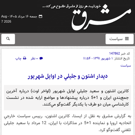
جمعه ۱۶ مرداد ۱۴۰۵ -
Aug
7 2026
سیاست
کد خبر
147862
تاریخ انتشار:
۱ شهریور ۱۳۹۱ - ۱۱:۵۴
۰ نظر
چاپ
سیاست
دیدار اشتون و جليلي در اوايل شهريور
كاترين اشتون و سعيد جليلي اوايل شهريور (اواخر اوت) درباره آخرين
جمع‌بندي‌ ايران و 1+5 درباره پيشنهاد‌ها و مواضع ارايه شده در نشست
كارشناسي ميان دو طرف‌ با يكديگر گفت‌وگو مي‌كنند.
به گزارش مشرق به نقل از ایسنا، كاترين اشتون، رييس سياست خارجي
اتحاديه اروپا و نماينده 1+5 در مذاكرات با ايران، 12 مرداد با سعيد جلیلی
تلفني گفت‌وگو كرد.