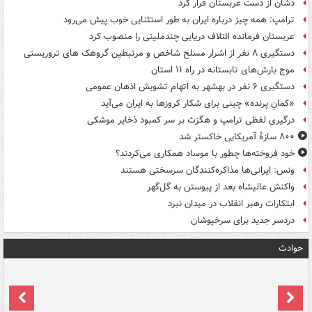
دشان از دست عربستان فرار کرد
ترامپ: همه چیز درباره ایران به طور استثنایی خوب پیش می‌رود
عربستان فرمانده ائتلاف دریایی چندملیتی را منصوب کرد
دستگیری ۸ نفر از اشرار مسلح شاخص و مرتبطین گروهک های تروریستی
موج بارش‌های تابستانه در راه ۱۱ استان
دستگیری ۶ نفر در بهشهر به اتهام تشویش اذهان عمومی
«کمانِ پرنده» چینی برای شکار کروزها به ایران می‌آید
درگیری لفظی ترامپ و هگزث بر سر کمبود ذخایر موشکی
۸۰۰ سازۀ آمریکایی خاکستر شد
خود فروخته‌ها چطور با موساد همکاری می‌کردند؟
ونس: ایرانی‌ها مذاکره‌کنندگان سرسختی هستند
واکنش عالیشاه بعد از پیوستن به گل‌گهر
ابتکارات رهبر انقلاب در میدان نبرد
دردسر جدید برای سرخپوشان
حوادث