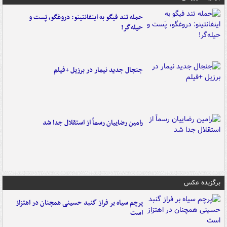
حمله تند فیگو به اینفانتینو: دروغگو، پَست‌ و
حیله‌گر!
جنجال جدید نیمار در برزیل +فیلم
رامین رضاییان رسماً از استقلال جدا شد
برگزیده عکس
پرچم سیاه بر فراز گنبد حسینی همچنان در اهتزاز
است