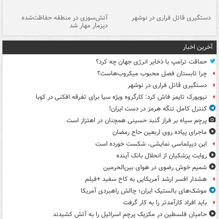
دستگیری قاتل فراری در نوشهر
آتش‌سوزی در منطقه حفاظت‌شده
دیزمار مهار شد
مص
آخرین اخبار
حماقت ترامپ با ذخایر انرژی جهان چه کرد؟
چرا تابستان فصل محبوب میکروب‌هاست؟
دستگیری قاتل فراری در نوشهر
نیویورک تایمز فاش کرد: کارگروه ویژه سیا برای تفرقه افکنی در کوبا
کنترل کامل تنگه هرمز در دست ایران!
پرچم سیاه بر فراز گنبد حسینی همچنان در اهتزاز است
ماجرای پیاده روی اربعین حاج رمضان
این دیپلماسی نمایشی، شکست خورده است
روایت پزشکیان از انحلال بانک آینده
شمیم خوش رضوی در هوای بین‌الحرمین
هشدار افسر ارشد آمریکایی به کاخ سفید +فیلم
موشک‌های بالستیک ایران؛ چالش راهبردی آمریکا
باید افراد کارآمدتر را به کار گرفت
حامیان فلسطین در مکزیک پرچم اسرائیل را به آتش کشیدند