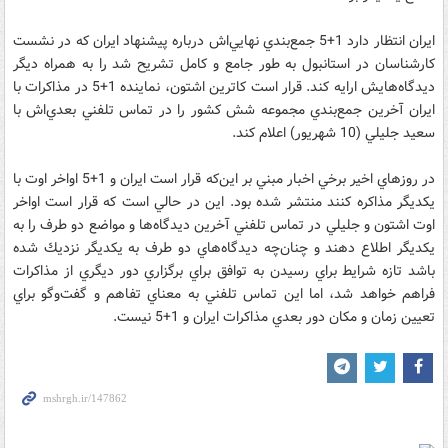
ايران انتظار دارد 1+5 جمع‌بندي نهايي‌اش درباره پيشنهاد ايران كه در نشست
كارشناسان در استانبول به طور جامع و كامل تشريح شد را به همراه ديگر
ديدگاه‌هايش ارايه كند. قرار است كاترين اشتون، نماينده 1+5 در مذاكرات با
ايران آخرين جمع‌بندي مجموعه شش كشور را در تماس تلفني بعدي‌اش با
سعيد جليلي (10 شهريور) اعلام كند.
در روز‌هاي اخير برخي اخبار مبني بر اين‌كه قرار است ايران و 1+5 اواخر اوت با
يكديگر مذاكره‌ كنند منتشر شده بود. اين در حالي است كه قرار است اواخر
اوت اشتون و جليلي در تماس تلفني آخرين ديدگاه‌ها و مواضع دو طرف را به
يكديگر اطلاع دهند و چنان‌چه ديدگاه‌هاي دو طرف به يكديگر نزديك شده
باشد تازه شرايط براي رسيدن به توافق براي برگزاري دور ديگري از مذاكرات
فراهم خواهد شد، اما اين تماس تلفني به معناي تفاهم و گفت‌وگو براي
تعيين زمان و مكان دور بعدي مذاكرات ايران و 1+5 نيست.