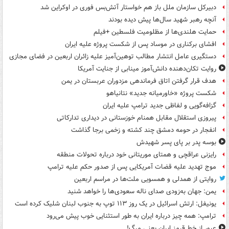
دبیرکل سازمان ملل باز هم خواستار آتش‌بس فوری در اوکراین شد
آنچه رهبر شهید سال‌ها پیش دیده بودند
حمایت هلندی‌ها از مظلومیت فلسطین +فیلم
افشای برکناری در موساد پس از شکست پروژه علیه ایران
دستگیری عامل انتشار مطالب توهین‌آمیز علیه زائران اربعین در فضای مجازی
روایت تکان‌دهنده دانش‌آموز مینابی از جنایت آمریکا
هدف قرار گرفتن اتاق‌ فرماندهی مزدوران عربستان در یمن
شکست پروژه «خاورمیانه جدید» نتانیاهو
گزافه‌گویی و لفاظی جدید ترامپ علیه ایران
پیروزی استقلال مقابل همنام خوزستانی در دیداری تدارکاتی
انفجار در حومه دمشق چند کشته و زخمی برجا گذاشت
بوسه‌ پدر بر پای پسر شهیدش
رایزنی عراقچی و همتای موریتانی خود درباره تحولات منطقه
موج تهدید علیه قضات آمریکایی پس از صدور حکم علیه ترامپ
روایتی از همدلی و همسویی ملت‌ها در مراسم اربعین
یمن: جهان به‌زودی صدای ناله سعودی‌ها را خواهد شنید
یونیفل: ارتش اسرائیل در یک روز ۱۱۳ توپ به جنوب لبنان شلیک کرده است
ترامپ: همه چیز درباره ایران به طور استثنایی خوب پیش می‌رود
عبور از خط قرمز ایران یعنی مرگ!