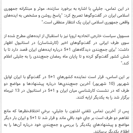
در اين تماس، جليلي با اشاره به برخورد سازنده، موثر و مبتکرانه جمهوری
اسلامی ایران در گفت‌وگوها تصریح کرد: "پاسخ روشن و مشخص به ایده‌های
واقعی جمهوری اسلامی ایران یک انتظار منطقی است."
مسوول سیاست خارجی اتحادیه اروپا نيز با استقبال از ایده‌های مطرح شده از
سوی طرف ایرانی در گفت‌و‌گو‌های اخیر (كارشناسان) در استانبول اظهار
داشت: "برای جمع‌بندی دیدگاه‌های 1+5 درباره ایده‌های ایران قصد دارد تا با
شش کشور گفت‌وگو کرده و تا پایان ماه رمضان جمع‌بندی را به جلیلی اعلام
کند."
بر اين اساس، قرار است نماينده كشورهاي 1+5 در گفت‌وگو با ايران اوايل
شهريور (10 شهريور) آخرين جمع‌بندي‌ها درباره پيشنهاد‌ها و مواضع دو
طرف كه در نشست‌ كارشناسي ميان ايران و 1+5 در استانبول در 13 تيرماه
برگزار شد را به يكديگر ارايه كنند.
پس از آخرين تماس تلفني اشتون با جليلي، برخي اختلاف‌نظرها كه مانع
تفاهم دو طرف است بر جاي خود باقي ماند و قرار شد تا 1+5 و ايران بار ديگر
مواضع و پيشنهاد‌هاي يكديگر را بررسي و جمع‌بندي خود درباره آن‌ها را به
اطلاع يكديگر برسانند.