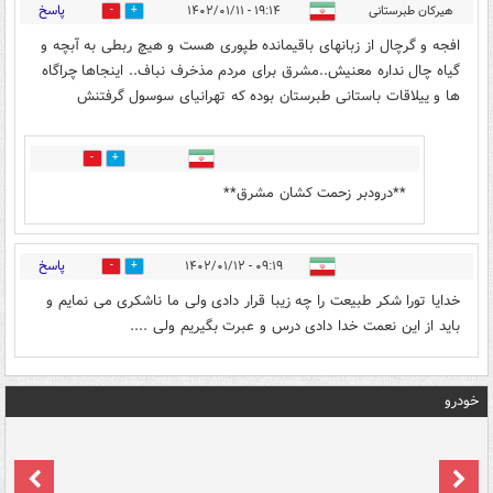
پاسخ
هیرکان طبرستانی
۱۹:۱۴ - ۱۴۰۲/۰۱/۱۱
0
1
افجه و گرچال از زبانهای باقیمانده طپوری هست و هیچ ربطی به آبچه و
گیاه چال نداره معنیش..مشرق برای مردم مذخرف نباف.. اینجاها چراگاه
ها و ییلاقات باستانی طبرستان بوده که تهرانیای سوسول گرفتنش
0
0
**درودبر زحمت کشان مشرق**
پاسخ
۰۹:۱۹ - ۱۴۰۲/۰۱/۱۲
0
2
خدایا تورا شکر طبیعت را چه زیبا قرار دادی ولی ما ناشکری می نمایم و
باید از این نعمت خدا دادی درس و عبرت بگیریم ولی ....
خودرو