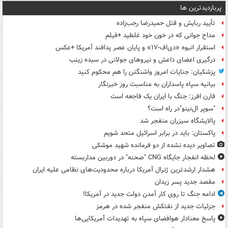
پربازدیدترین ها
تأیید ربایش و قتل حمیدرضا رجب‌زاده
مداح جوانی که در خون خود غلطید +فیلم
استقرار انبوه «دی‌اف‑۱۷» و پایان عصر پدافند آمریکا +عکس
درگیری اعضای داعش و نیروهای جولانی در سیده زینب
پزشکیان: جنایات امروز واشنگتن را هم محکوم کنید
بیانیه سپاه پاسداران به مناسبت روز خبرنگار
فارن افرز: جنگ با ایران یک فاجعه است
"سوپر ال‌نینو"در راه است؟
پالایشگاه سیزران منفجر شد
پاکستان: باید در برابر اسرائیل متحد شویم
تصاویر دیده‌ نشده از دو فرمانده شهید موشکی
لحظه انفجار جایگاه CNG "صحنه" در دوربین مداربسته
هشدار ارشدترین ژنرال آمریکا درباره محدودیت‌های نظامی علیه ایران
مقصد جدید پسر زیدان
ادامه جنگ تا روی کار آمدن دولت جدید در آمریکا!
جزئیات جدید از نفتکش منفجر شده در هرمز
پاسخ معنادار هوافضای سپاه به تهدیدات آمریکایی‌ها