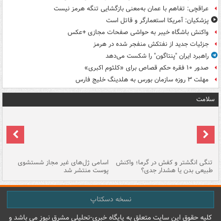
عراقچی: تفاهم با عمان به‌معنی بازگشایی تنگه هرمز نیست
پزشکیان: آمریکا استعمارگر و قاتل است
واکنش باشگاه خیبر به حواشی صفحات مجازی +عکس
جزئیات جدید از نفتکش منفجر شده در هرمز
راهبرد ایران "پنتاگون" را شکست می‌دهد
صدور ۱۰ فقره حکم قصاص برای «کلثوم اکبری»
مهلت ۳ روزه سازمان بورس به هلدینگ خلیج فارس
سلامت
تنگی انگشتر و کفش در گرما؛ واکنش
اسامی ژل‌های غیر مجاز شستشوی
مر
طبیعی بدن یا هشدار جدی؟
پوست منتشر شد
نسخه دسکتاپ
کليه حقوق اين سايت متعلق به پایگاه خبري-تحليلي مشرق نيوز می باشد و