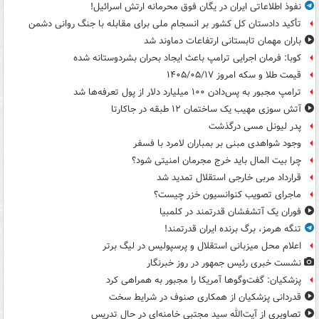
نفوذ اطلاعاتی ایران در یگان فوق محرمانه ارتش اسرائیل!
تأکید دادستان کل کشور بر انسجام ملی برای مقابله با جنگ روانی دشمن
باران مهمان تابستانی ارتفاعات دماوند شد
کوبا: فرمان اجرایی ترامپ باعث ایجاد بحران بشردوستانه شده
قیمت طلا و سکه امروز ۱۴۰۵/۰۵/۱۷
ترامپ مجبور به پس‌دادن ۱۰۰ میلیارد دلار از پول تعرفه‌ها شد
آتش سوزی مهیب یک ساختمان ۱۲ طبقه در جاکارتا
پدر لیونل مسی درگذشت
وجود شواهدی مبنی بر بمباران لامرد با فسفر
چرا بیت المال باید خرج مجرمان امنیتی شود؟
قرارداد مربی خارجی استقلال تمدید شد
ماجرای تصویب کنوانسیون خزر چیست؟
فوران یک آتشفشان قدرتمند در کلمبیا
تنگه هرمز، برگ برنده ایران قدرتمند!
اعلام محل میزبانی استقلال و پرسپولیس در لیگ برتر
نشست خبری رئیس جمهور در روز خبرنگار
پزشکیان: گفت‌وگوها آمریکا را مجبور به همراهی کرد
قدردانی پزشکیان از همکاری صنوف در شرایط سخت
تصاویری از آیت‌الله سید مجتبی خامنه‌ای در حال تدریس