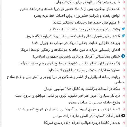
خاویر باردم؛ یک ستاره در برابر سکوت جهان
خدمه ناو لینکلن: پس از ۸ ماه حضور در دریا خسته و درمانده‌ شدیم
توافق بغداد و شرکت «شورون» برای احداث خط لوله بصره
۴ متهم قتل حمیدرضا رجب‌زاده دستگیر شدند
ولایتی: نیروهای خارجی باید منطقه را ترک کنند
هشدار دبیر شورای عالی امنیت ملی به امریکا درباره تنگه هرمز
پرونده حقوقی جنایت جنگی آمریکا در میناب به جریان افتاد
ادعای زلنسکی درباره تامین ماهانه موشک‌های رهگیر توسط آمریکا
خطای محاسباتی آمریکا و برتری راهبردی جمهوری اسلامی!
زنگ خطر پایان ذخایر دفاعی کشورهای خلیج فارس هم به صدا درآمد
عمان: مذاکرات مثبت و سازنده با ایران ادامه دارد
روایت رسانه اسرائیلی از فشار واشنگتن بر تل‌آویو برای آتش‌بس و خلع سلاح
حماس
سکه در آستانه بازگشت به کانال ۱۸۸ میلیون تومان
دریادار سیاری: امروز هر خبر دقیق، تیری بر قلب امپراطوری دروغ است
وقوع حادثه دریایی در ساحل عمان
تاکید الزیدی بر خروج نیروهای آمریکایی از عراق در تاریخ تعیین شده
اعتراضات گسترده در آلمان علیه دولت مرتس
هشدار کانادا درباره عواقب تعرفه ۵۰ درصدی آمریکا