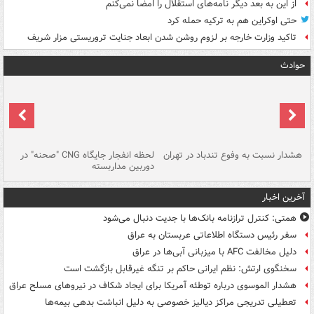
از این به بعد دیگر نامه‌های استقلال را امضا نمی‌کنم
حتی اوکراین هم به ترکیه حمله کرد
تاکید وزارت خارجه بر لزوم روشن شدن ابعاد جنایت تروریستی مزار شریف
حوادث
ای
هشدار نسبت به وفوع تندباد در تهران
لحظه انفجار جایگاه CNG "صحنه" در
دس
دوربین مداربسته
ات
آخرین اخبار
همتی: کنترل ترازنامه بانک‌ها با جدیت دنبال می‌شود
سفر رئیس دستگاه اطلاعاتی عربستان به عراق
دلیل مخالفت AFC با میزبانی آبی‌ها در عراق
سخنگوی ارتش: نظم ایرانی حاکم بر تنگه غیرقابل بازگشت است
هشدار الموسوی درباره توطئه آمریکا برای ایجاد شکاف در نیروهای مسلح عراق
تعطیلی تدریجی مراکز دیالیز خصوصی به دلیل انباشت بدهی بیمه‌ها