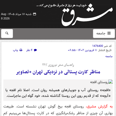
شنبه ۱۷ مرداد ۱۴۰۵ -
Aug
8 2026
جامعه
کد خبر
1476400
تاریخ انتشار:
۱۱ فروردین ۱۴۰۲ - ۰۸:۵۵
۴ نظر
چاپ
جامعه
راهنمای سفر نوروزی /۳۶
مناظر کارت پستالی در نزدیکی تهران +تصاویر
«افجه» روستای آب و جویبارهای همیشه روان است. اصلا نام افجه یا
«آبچه» که از قدیم روی این روستا گذاشته شده، خود گواه این ماجراست.
به گزارش مشرق،
روستای افجه بیخ گوش تهران نشسته است. طبیعت
بهاری آن چیزی از مناظر رشک‌برانگیزی که در کارت پستال‌ها می‌بینیم کم