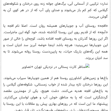
ندارد؛ ترکیبی از آسمانی آبی، برگ‌های جوانه زده روی درختان و شکوفه‌های
گیلاس که کم کم باز می‌شوند و صدای پای آب که از در هر کوی آن به
گوش می‌رسد.
«افجه» روستای آب و جویبارهای همیشه روان است. اصلا نام افجه یا
«آبچه» که از قدیم روی این روستا گذاشته شده، خود گواه این ماجراست.
اگر این روزها گذرتان به روستای افجه افتاده باشد، کوچه‌ای را خالی از عبور
این جویبارها نمی‌بینید؛ هرچه باشد اینجا حوضه آبریز سد لتیان است و
همه این رگه‌های باریک حیات، به پایین‌دست روستا روانه می‌شوند تا به
سد لتیان بریزند.
باغ‌ها و زمین‌های کشاورزی روستا هم از همین جویبارها سیراب می‌شوند.
این روزها درختان تازه بیدار شده از خواب زمستانی، شکوفه‌های گیلاس را
به باغ‌های افجه هدیه می‌کنند. دشت هویج، یکی از مهمترین مقصد
گردشگرانی است که پا به مناطق خوش آب و هوای لواسان می‌گذارند.
پیشنهاد ما این است که در روزهای بهاری پیش رو ملاقات با این روستا با
مناظر مسحورکننده‌اش را در برنامه‌های طبیعت‌گردی تان قرار دهید.