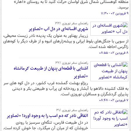
منطقه کوهستانی شمال شرق لواسان حرکت کنید تا به روستای «آهار»
برسید.
۹ فروردین ۰۲ - ۱۱:۳۰
راهنمای سفر نوروزی /۳۳
شهری افسانه‌ای در دل آب +تصاویر
زریبار پهناور به عنوان یک پدیده نادر زیست محیطی،
از سویی با جنگل‌های بلوط ایرانی و بیشه‌زارهای انبوه و از طرف دیگر با کوه‌های
زاگرس احاطه شده است.
۸ فروردین ۰۲ - ۰۸:۵۵
راهنمای سفر نوروزی /۳۲
آشنایی با قطعه‌ای پنهان از طبیعت کرمانشاه
+تصاویر
ریژاو بهشت گمشده غرب کشور، در دل کوه های سر
به فلک کشیده دالاهو با آبشار و رودخانه ای پرآب و طبیعتی بکر و دیدنی
پذیرای گردشگران و مسافران نوروزی است.
۷ فروردین ۰۲ - ۰۸:۴۸
راهنمای سفر نوروزی /۳۱
اتفاقی نادر که دم اسب را به وجود آورد! +تصاویر
در دل طبیعت فارس، تنگه‌ای سرسبز با رودی
خروشان که از میان آن میگذرد، جا خوش کرده است.