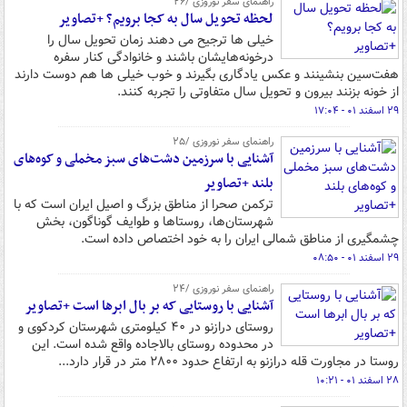
راهنمای سفر نوروزی /۲۶
لحظه تحویل سال به کجا برویم؟ +تصاویر
خیلی ها ترجیح می دهند زمان تحویل سال را
درخونه‌هایشان باشند و خانوادگی کنار سفره
هفت‌سین بنشینند و عکس یادگاری بگیرند و خوب خیلی ها هم دوست دارند
از خونه بزنند بیرون و تحویل سال متفاوتی را تجربه کنند.
۲۹ اسفند ۰۱ - ۱۷:۰۴
راهنمای سفر نوروزی /۲۵
آشنایی با سرزمین دشت‌های سبز مخملی و کوه‌های
بلند +تصاویر
ترکمن صحرا از مناطق بزرگ و اصیل ایران است که با
شهرستان‌ها، روستاها و طوایف گوناگون، بخش
چشمگیری از مناطق شمالی ایران را به خود اختصاص داده است.
۲۹ اسفند ۰۱ - ۰۸:۵۰
راهنمای سفر نوروزی /۲۴
آشنایی با روستایی که بر بال ابرها است +تصاویر
روستای درازنو در ۴۰ کیلومتری شهرستان کردکوی و
در محدوده روستای بالاجاده واقع شده است. این
روستا در مجاورت قله درازنو به ارتفاع حدود ۲۸۰۰ متر در قرار دارد...
۲۸ اسفند ۰۱ - ۱۰:۲۱