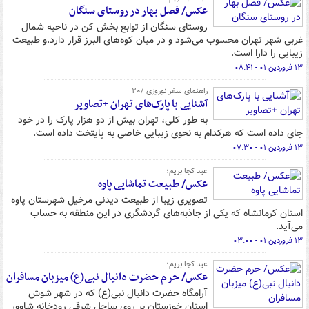
عکس/ فصل بهار در روستای سنگان
روستای سنگان از توابع بخش کن در ناحیه شمال
غربی شهر تهران محسوب می‌شود و در میان کوه‌های البرز قرار دارد.و طبیعت
زیبایی را دارا است.
۱۳ فروردین ۰۱ - ۰۸:۴۱
راهنمای سفر نوروزی /۲۰
آشنایی با پارک‌‎های تهران +تصاویر
به طور کلی، تهران بیش از دو هزار پارک را در خود
جای داده است که هرکدام به نحوی زیبایی خاصی به پایتخت داده است.
۱۳ فروردین ۰۱ - ۰۷:۳۰
عید کجا بریم؛
عکس/ طبیعت تماشایی پاوه
تصویری زیبا از طبیعت دیدنی مرخیل شهرستان پاوه
استان کرمانشاه که یکی از جاذبه‌های گردشگری در این منطقه به حساب
می‌آید.
۱۳ فروردین ۰۱ - ۰۳:۰۰
عید کجا بریم؛
عکس/ حرم حضرت دانیال نبی(ع) میزبان مسافران
آرامگاه حضرت دانیال نبی(ع) که در شهر شوش
استان خوزستان بر روی ساحل شرقی رودخانه شاوور