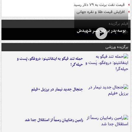
قیمت نفت برنت به ۷۹ دلار رسید
افزایش قیمت طلا و نقره جهانی
فیلم برگزیده
بوسه‌ پدر بر پای پسر شهیدش
برگزیده ورزشی
حمله تند فیگو به اینفانتینو: دروغگو، پَست‌ و
حیله‌گر!
جنجال جدید نیمار در برزیل +فیلم
رامین رضاییان رسماً از استقلال جدا شد