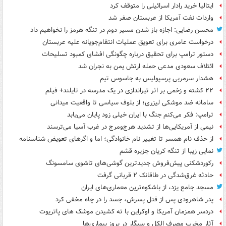
ایتالیا خرید رادار اسرائیلی را متوقف کرد
واردات نفت آمریکا از عربستان صفر شد
محسن رضایی: اجازه باز شدن مسیر دوم در تنگه هرمز را نخواهیم داد
درخواست عامری برای تعویق عملیات انتقام‌جویانه علیه عربستان
دستور ترامپ برای تحقیق درباره چگونگی افشای کمبود تسلیحات
ائتلاف سعودی مدعی حمله ارتش یمن به نجران شد
هشدار سرمربی پرسپولیس به جاسوس تیم
۲۲ کشته و زخمی بر اثر تیراندازی در یک مدرسه در تایلند+ فیلم
سامانه ضد موشکی لیزری؛ از بلوف سیاسی تا واقعیت میدانی
ترامپ: فکر می‌کنم جنگ با ایران خیلی زود پایان می‌یابد
نیمی از آمریکایی‌ها از تشدید هرج‌ومرج در غرب آسیا می‌ترسند
از حذف نام همسر تا تغییر نام خانوادگی؛ اما و اگرهای تعویض شناسنامه
نمایی زیبا از تنگه کریان جزیره قشم
رکوردشکنی پیش‌فروش جدیدترین گوشی‌های تاشوی سامسونگ
حادثه غرق‌شدگی در طاقانک ۲ قربانی گرفت
مسجد جامع یزد، از باشکوه‌ترین معماری‌های ایران
پدر شاهرودی پس از قتل پسرش، جسد را در چاه مخفی کرد
دردسر همزمان آمریکا و اوکراین با ته کشیدن موشک های پاتریوت
آثار مخرب مصرف الکل و سیگار در بروز بیماری‌ها