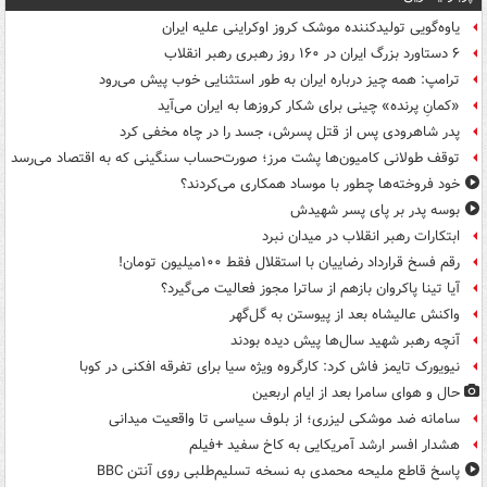
یاوه‌گویی تولیدکننده موشک کروز اوکراینی علیه ایران
۶ دستاورد بزرگ ایران در ۱۶۰ روز رهبری رهبر انقلاب
ترامپ: همه چیز درباره ایران به طور استثنایی خوب پیش می‌رود
«کمانِ پرنده» چینی برای شکار کروزها به ایران می‌آید
پدر شاهرودی پس از قتل پسرش، جسد را در چاه مخفی کرد
توقف طولانی کامیون‌ها پشت مرز؛ صورت‌حساب سنگینی که به اقتصاد می‌رسد
خود فروخته‌ها چطور با موساد همکاری می‌کردند؟
بوسه‌ پدر بر پای پسر شهیدش
ابتکارات رهبر انقلاب در میدان نبرد
رقم فسخ قرارداد رضاییان با استقلال فقط ۱۰۰میلیون تومان!
آیا تینا پاکروان بازهم از ساترا مجوز فعالیت می‌گیرد؟
واکنش عالیشاه بعد از پیوستن به گل‌گهر
آنچه رهبر شهید سال‌ها پیش دیده بودند
نیویورک تایمز فاش کرد: کارگروه ویژه سیا برای تفرقه افکنی در کوبا
حال و هوای سامرا بعد از ایام اربعین
سامانه ضد موشکی لیزری؛ از بلوف سیاسی تا واقعیت میدانی
هشدار افسر ارشد آمریکایی به کاخ سفید +فیلم
پاسخ قاطع ملیحه محمدی به نسخه تسلیم‌طلبی روی آنتن BBC