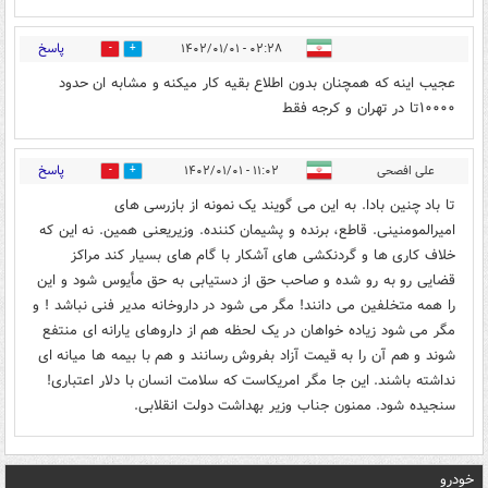
پاسخ
۰۲:۲۸ - ۱۴۰۲/۰۱/۰۱
1
0
عجیب اینه که همچنان بدون اطلاع بقیه کار میکنه و مشابه ان حدود
۱۰۰۰۰تا در تهران و کرجه فقط
پاسخ
علی افصحی
۱۱:۰۲ - ۱۴۰۲/۰۱/۰۱
2
5
تا باد چنین بادا. به این می گویند یک نمونه از بازرسی های
امیرالمومنینی. قاطع، برنده و پشیمان کننده. وزیریعنی همین. نه این که
خلاف کاری ها و گردنکشی های آشکار با گام های بسیار کند مراکز
قضایی رو به رو شده و صاحب حق از دستیابی به حق مأیوس شود و این
را همه متخلفین می دانند! مگر می شود در داروخانه مدیر فنی نباشد ! و
مگر می شود زیاده خواهان در یک لحظه هم از داروهای یارانه ای منتفع
شوند و هم آن را به قیمت آزاد بفروش رسانند و هم با بیمه ها میانه ای
نداشته باشند. این جا مگر امریکاست که سلامت انسان با دلار اعتباری!
سنجیده شود. ممنون جناب وزیر بهداشت دولت انقلابی.
خودرو