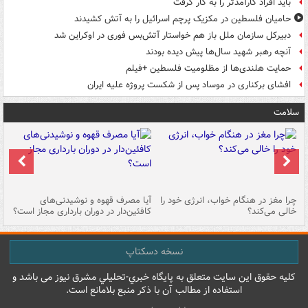
باید افراد کارآمدتر را به کار گرفت
حامیان فلسطین در مکزیک پرچم اسرائیل را به آتش کشیدند
دبیرکل سازمان ملل باز هم خواستار آتش‌بس فوری در اوکراین شد
آنچه رهبر شهید سال‌ها پیش دیده بودند
حمایت هلندی‌ها از مظلومیت فلسطین +فیلم
افشای برکناری در موساد پس از شکست پروژه علیه ایران
سلامت
ت
چرا مغز در هنگام خواب، انرژی خود را
آیا مصرف قهوه و نوشیدنی‌های
چر
خالی می‌کند؟
کافئین‌دار در دوران بارداری مجاز است؟
می
نسخه دسکتاپ
کليه حقوق اين سايت متعلق به پایگاه خبري-تحليلي مشرق نيوز می باشد و
استفاده از مطالب آن با ذکر منبع بلامانع است.