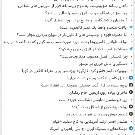
اذعان رسانه صهیونیست به موج بی‌سابقه فرار از سرزمین‌های اشغالی
چرا مغز در هنگام خواب، انرژی خود را خالی می‌کند؟
گرما برای پالایشگاه‌ها و منابع برق اروپا اضطرار آفرید
ایالات متحده واقعاً یک «ببر کاغذی» است!
آیا مصرف قهوه و نوشیدنی‌های کافئین‌دار در دوران بارداری مجاز است؟
توقف طولانی کامیون‌ها پشت مرز؛ صورت‌حساب سنگینی که به اقتصاد می‌رسد
حماقت ترامپ با ذخایر انرژی جهان چه کرد؟
چرا تابستان فصل محبوب میکروب‌هاست؟
دستگیری قاتل فراری در نوشهر
نیویورک تایمز فاش کرد: کارگروه ویژه سیا برای تفرقه افکنی در کوبا
کنترل کامل تنگه هرمز در دست ایران!
پرچم سیاه بر فراز گنبد حسینی همچنان در اهتزاز است
ماجرای پیاده روی اربعین حاج رمضان
این دیپلماسی نمایشی، شکست خورده است
روایت پزشکیان از انحلال بانک آینده
شمیم خوش رضوی در هوای بین‌الحرمین
هشدار افسر ارشد آمریکایی به کاخ سفید +فیلم
موشک‌های بالستیک ایران؛ چالش راهبردی آمریکا