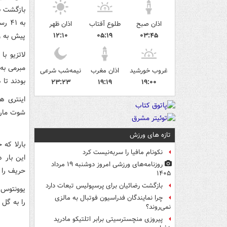
بازگشت به
اذان صبح
طلوع آفتاب
اذان ظهر
۰۳:۴۵
۰۵:۱۹
۱۲:۱۰
پیش به و
لاتزیو با
مبرمی به
غروب خورشید
اذان مغرب
نیمه‌شب شرعی
بودند تا 
۲۳:۲۳
۱۹:۱۹
۱۹:۰۰
اینتری ه
شوت مارکو بارلا
تازه های ورزش
نکونام مافیا را سربه‌نیست کرد
این بار 
روزنامه‌های ورزشی امروز دوشنبه ۱۹ مرداد
حریف را 
۱۴۰۵
بازگشت رضائیان برای پرسپولیس تبعات دارد
چرا نمایندگان فدراسیون فوتبال به مالزی
را به گل 
نمی‌روند؟
پیروزی منچسترسیتی برابر اتلتیکو مادرید