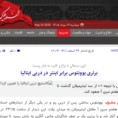
دوشنبه ۱۹ مرداد ۱۴۰۵ -
Aug 10 2026
ی
دفاع و امنیت
جهاد و مقاومت
حسینیه
فرهنگ و هنر
جامعه
اقتصاد
عکس و ف
1474
تاریخ انتشار:
۲۹ اسفند ۱۴۰۱ - ۰۲:۰۳
۰ نظر
چ
بازی جنجالی با نزاع و کارت به پایان رسید؛
برتری یوونتوس برابر اینتر در دربی ایتالیا
یوونتوس با نتیجه ۱-۰ از سد اینترمیلان گذشت تا
هفتم سری آ صعود کند.
ش مشرق،
یوونتوس ساعتی پس از دربی رم و در یکی دیگر از دیدارهای حس
بیست و هفتم سری آ مقابل ا
آغاز شد و با برتری یک بر صفر شاگردان مکس آلگری به پایان رسید تا میزب