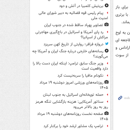
بریتیش کلمبیا در آتش و دود
رای باز
پیام رئیس قوه قضائیه به دبیر شورای عالی
با برتری
امنیت ملی
اند.
تصاویر پهپاد ساقط شده در جنوب ایران
ن به اوج
رد پای آمریکا و اسرائیل در باج‌گیری مهاجرتی
مراکش از اسپانیا؟
د چه فاجعه ای
دروازه فرافر؛ روایتی از تاریخ کهن سریزد
راداس و
رسانه‌های خارجی درباره جنگ ایران و آمریکا چه
د از سوت
می‌گویند؟
وزیر جنگ سابق ترامپ: اینکه ایران دست بالا را
دارد واقعیت است
نکونام مافیا را سربه‌نیست کرد
روزنامه‌های ورزشی امروز دوشنبه ۱۹ مرداد
۱۴۰۵
حمله توپخانه‌ای اسرائیل به جنوب لبنان
سناتور آمریکایی: هزینه بازگشایی تنگه هرمز
روز به روز بالاتر می‌رود
صفحه نخست روزنامه‌های دوشنبه ۱۹ مرداد
۱۴۰۵
ترامپ یک مشاور ارشد خود را برکنار کرد