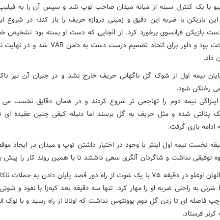
بیو با یک کنترل سینه از میانه میدان صاحب توپ شد و سپس آن را به فیلیپ
 این بازیکن با ضربه این دقیق و زمینی دروازه حریف را باز کند؛ در شروع ا
ست بازیکن فرانسوی برخورد کرد. از آنجایی که دست او بسته بود تشخیص خ
بسیار سخت بود و داور برای اتخاذ تصمیم درست دست به دامن R
 داد.
 پایان نیمه اول از شوک گل ناگهانی حریف خارج نشد و در جبران آن نیز ناکام
اهی رختکن شود.
اینزاگی نیمه دوم را تهاجمی تر شروع کردند و در همان دقایق نخست می ت
پنالتی شده و مثل حریف به گل برسند اما دنیله کیفی چنین عقیده ای 
ادامه بازی گرفت.
۲۰ دقیقه نخست نیمه اول اینتر با وجود در اختیار داشتن توپ و میدان در ایجاد مو
وه توفیقی نداشت و شاگردان آلگری سعی داشتند تا با همین روند کار را پیش بب
هاکان چالهان اوغلو در دقیقه ۷۵ با یک شوت از راه دور قصد پایان دادن به حملات نا
شزنی به راحتی ضربه او را مهار کرد. تنها سه دقیقه بعد کیه‌زا با نفوذ و شوت
پ فاصله ای تا زدن گل دوم یوونتوس نداشت که اونانا از راه رسید و با نوک ا
 کرنر فرستاد.