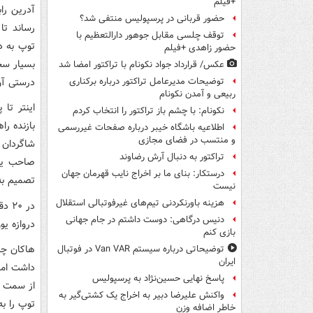
+فیلم
آدرین را
حضور قربانی در پرسپولیس منتفی شد؟
رساند تا
توقف چلسی مقابل جوهور دارالتعظیم با
توپ به د
حضور زاهدی +فیلم
عکس/ قرارداد جواد نکونام با تراکتور امضا شد
درستی آن
توضیحات مدیرعامل تراکتور درباره برکناری
ربیعی و آمدن نکونام
اینتر تا
نکونام: با چشم باز تراکتور را انتخاب کردم
بازنده ر
اطلاعیه باشگاه خیبر درباره صفحات غیررسمی
و منتسب در فضای مجازی
شاگردان 
تراکتور به دنبال آرش رضاوند
صاحب یک 
درستکار: بنای ما بر اخراج نایب قهرمان جهان
تصمیم به 
نیست
هزینه باورنکردنی تیم‌های غیرفوتبالی استقلال
در 
دنیس درگاهی: دوست داشتم در جام جهانی
دروازه یو
بازی کنم
توضیحاتی درباره سیستم Van VAR در فوتبال
ایران
داشت اما 
پاسخ نهایی حسین‌نژاد به پرسپولیس
از سمت چ
واکنش علیرضا دبیر به اخراج یک کشتی‌گیر به
توپ را به
خاطر اضافه وزن