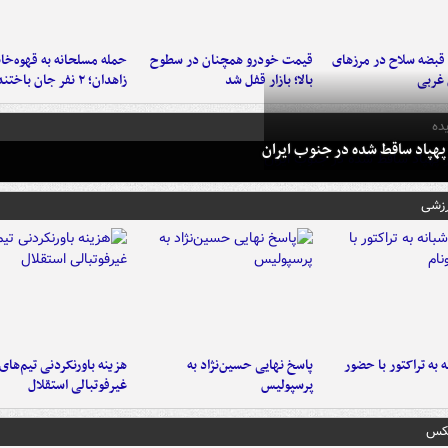
کشف ۳۳ قبضه سلاح در مرزهای
قیمت خودرو همچنان در سطوح
حمله مسلحانه به قهوه‌خان
 غربی
بالا؛ بازار قفل شد
زاهدان؛ ۲ نفر جان باختند
ده
پهپاد ساقط شده در جنوب ایران
رزشی
به تراکتور با حضور
پاسخ نهایی حسین‌نژاد به
هزینه باورنکردنی تیم‌های
پرسپولیس
غیرفوتبالی استقلال
عکس