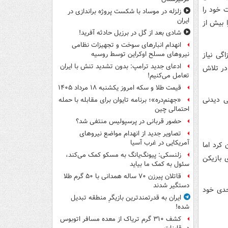
ت خود را
زلزله در موساد با شکست پروژه براندازی در
ایران
ای کسب سهمیه با وجود کسر ۱۵ امتیاز را بیش از
شادی بعد از گل در برزیل حادثه آفرید!
انهدام انبارهای سوخت و تجهیزات نظامی
اگی نیاز
نیروهای مسلح اوکراین توسط روسیه
ادعای جدید ترامپ: بدون تشدید تنش با ایران
در تلاش
تعامل می‌کنیم!
قیمت طلا و سکه امروز یکشنبه ۱۸ مرداد ۱۴۰۵
ی دیدنی
«جهنم‌دره»؛ برنامه تایوان برای مقابله با حمله
احتمالی چین
حضور قربانی در پرسپولیس منتفی شد؟
تصاویر جدید از انهدام مواضع نیروهای
آمریکایی در غرب آسیا
 امتحان کرد اما
زلنسکی: پیونگ‌یانگ به مسکو کمک می‌کند،
 بازیکن
سئول به کمک ما بیاید
قاتلان پیرزن ۷۰ ساله همدانی با ۵۰ گرم طلا
دستگیر شدند
قیقه ۲۳ اولین موقعیت جدی خود
ایران به قدرتمندترین بازیگرِ منطقه تبدیل
شده!
کشف ۳۱۰ گرم تریاک از معده مسافر اتوبوس