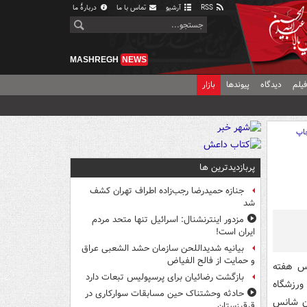
RSS
آرشیو
تماس با ما
دربارهٔ ما
MASHREGH
NEWS
یلم
دیدگاه
پیوندها
بازار
اپ
پربازدیدترین ها
جنازه حمیدرضا رجب‌زاده اطراف تهران کشف
شد
مزدور اینترنشنال: اسرائیل تنها متحد مردم
ایران است!
بیانیه شدیداللحن سازمان حشد الشعبی عراق
و حمایت از فالح الفیاض
اس هفته
بازگشت رضائیان برای پرسپولیس تبعات دارد
ینترمیلان به میدان رفت. این دیدار از ساعت ۲۳:۱۵ در ورزشگاه
حادثه وحشتناک حین مسابقات سوارکاری در
ان شانس
قرقیزستان