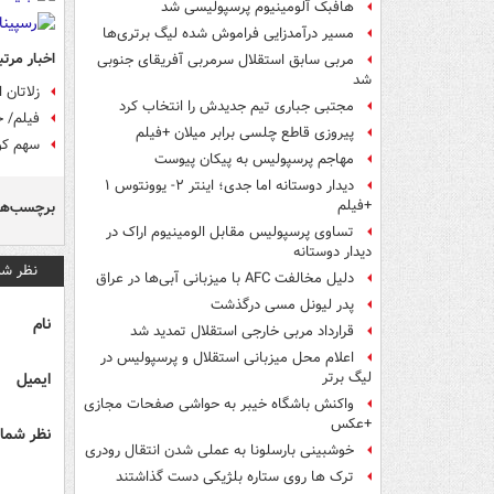
هافبک آلومینیوم پرسپولیسی شد
مسیر درآمدزایی فراموش شده لیگ برتری‌ها
اخبار مرتب
مربی سابق استقلال سرمربی آفریقای جنوبی
شد
زلاتان 
مجتبی جباری تیم جدیدش را انتخاب کرد
فیلم/ خلاصه
پیروزی قاطع چلسی برابر میلان +فیلم
سهم کو
مهاجم پرسپولیس به پیکان پیوست
دیدار دوستانه اما جدی؛ اینتر ۲- یوونتوس ۱
+فیلم
برچسب‌ها
تساوی پرسپولیس مقابل الومینیوم اراک در
دیدار دوستانه
نظر شم
دلیل مخالفت AFC با میزبانی آبی‌ها در عراق
پدر لیونل مسی درگذشت
نام
قرارداد مربی خارجی استقلال تمدید شد
اعلام محل میزبانی استقلال و پرسپولیس در
ایمیل
لیگ برتر
واکنش باشگاه خیبر به حواشی صفحات مجازی
+عکس
نظر شما 
خوشبینی بارسلونا به عملی شدن انتقال رودری
ترک ها روی ستاره بلژیکی دست گذاشتند