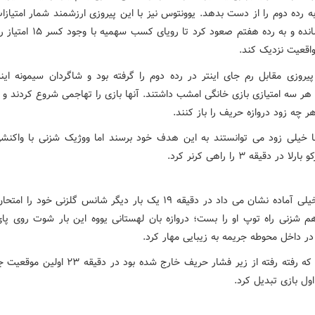
 رده دوم را از دست بدهد. یوونتوس نیز با این پیروزی ارزشمند شمار امتیازا
به ۴۱ رسانده و به رده هفتم صعود کرد تا روی
اقعیت نزدیک کند.
 پیروزی مقابل رم جای اینتر در رده دوم را گرفته بود و شاگردان سیمونه اینز
 هر سه امتیازی بازی خانگی امشب داشتند. آنها بازی را تهاجمی شروع کردند و 
هر چه زود دروازه حریف را باز کنند.
ا خیلی زود می توانستند به این هدف خود برسند اما ووژیک شزنی با واکنش
 در دقیقه ۳ را راهی کرنر کرد.
بارلا که خیلی آماده نشان می داد در دقیقه ۱۹ یک بار دیگر شانس گلزنی خود را
هم شزنی راه توپ او را بست؛ دروازه بان لهستانی یووه این بار شوت روی پای
در داخل محوطه جریمه به زیبایی مهار کرد.
یوونتوس که رفته رفته از زیر فشار حریف خارج شده بود در د
اول بازی تبدیل کرد.