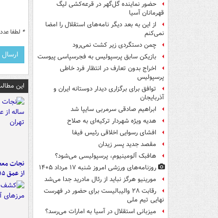
حضور نماینده گل‌گهر در قرعه‌کشی لیگ
قهرمانان آسیا
از این به بعد دیگر نامه‌های استقلال را امضا
*
لطفا عدد م
نمی‌کنم
چمن دستگردی زیر کشت نمی‌رود
بازیکن سابق پرسپولیس به فجرسپاسی پیوست
اخراج بدون تعارف در انتظار فرد خاطی
پرسپولیس
این مطالب
توافق برای برگزاری دیدار دوستانه ایران و
آذربایجان
ابراهیم صادقی سرمربی سایپا شد
هدیه ویژه شهردار ترکیه‌ای به صلاح
افشای رسوایی اخلاقی رئیس فیفا
مقصد جدید پسر زیدان
هافبک آلومینیوم، پرسپولیسی می‌شود؟
روزنامه‌های ورزشی امروز ‌شنبه ۱۷ مرداد ۱۴۰۵
از عمق ۱۵ متری چاه در تهران
مورینیو هرگز نباید از رئال مادرید جدا می‌شد
رقابت ۲۸ والیبالیست برای حضور در فهرست
نهایی تیم ملی
میزبانی استقلال در آسیا به امارات می‌رسد؟