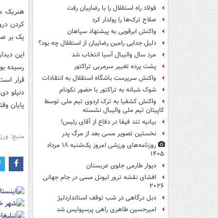
فولاد راه استقلال را با رضاییان رفت
هنریک می
صلاح ترک‌ها را پولدار کرد
کردن دروا
واکنش ابرقویی به پیشنهاد سپاهان
یک بر صفر
دلیل جدایی رامین رضاییان از استقلال چه بود؟
این دیدار
مرد سال والیبال آسیا انتخاب شد
پشت پرده تغییر سرمربی تراکتور
واکنش سرپرست باشگاه استقلال به انتقادات
قرار است
شوک شبانه به تراکتور با حضور نکونام
دنیلو دی 
واکنش کشفیا به ترک اردوی تیم ملی توسط
پایان وقت
کاپیتان تیم ملی والیبال نشسته
بیانیه تند فیفا در دفاع از آقای رئیس!
نخستین تصویر مسی بعد از مرگ پدر
منبع: ور
روزنامه‌های ورزشی امروز یک‌شنبه ۱۸ مرداد
۱۴۰۵
دیوار طارمی جلوی عربستان
افشای نقشه ترور لیونل مسی در جام جهانی
۲۰۲۶
دبل درگاهی در شب توقف استانداردلیژ
امیرحسین طاهری راهی پرسپولیس شد