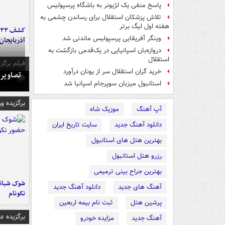
پاسخ منفی یک لژیونر به باشگاه پرسپولیس
تلاش پزشکان استقلال برای رساندن چشمی به
هفته اول لیگ برتر
وینگر آفریقایی پرسپولیس ماندنی شد
آذربایجان
دروازه‌بان اسپانیایی در یک‌قدمی بازگشت به
استقلال
فیلم برگزی
خرید گران استقلال سر از یونان درآورد
تصاویر 
استانبول میزبان سوپرجام اسپانیا شد
برگزیده و
آپ آهنگ
موزیک شاه
دانلود آهنگ جدید
سایت تاریخ ایران
بهترین هتل های استانبول
رزرو هتل استانبول
بهترین جراح بینی ترمیمی
شوک شبانه 
آهنگ های جدید
دانلود آهنگ جدید
نکونام
پرشین هتل
ثبت نام بیمه اربعین
برگزیده 
آهنگ جدید
مزایده خودرو