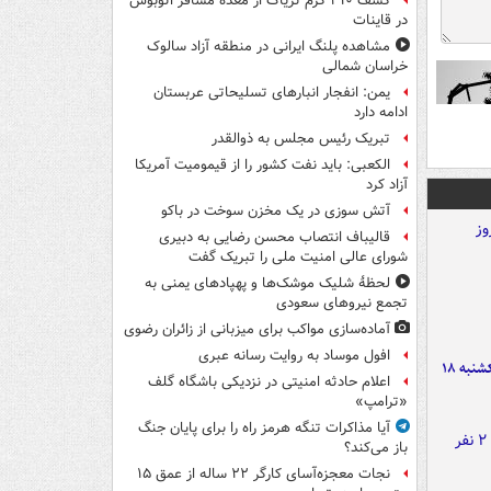
کشف ۳۱۰ گرم تریاک از معده مسافر اتوبوس
در قاینات
مشاهده پلنگ ایرانی در منطقه آزاد سالوک
خراسان شمالی
یمن: انفجار انبارهای تسلیحاتی عربستان
ادامه دارد
تبریک رئیس مجلس به ذوالقدر
الکعبی: باید نفت کشور را از قیمومیت آمریکا
آزاد کرد
آتش سوزی در یک مخزن سوخت در باکو
قالیباف انتصاب محسن رضایی به دبیری
شورای عالی امنیت ملی را تبریک گفت
لحظۀ شلیک موشک‌ها و پهپادهای یمنی به
تجمع نیروهای سعودی
آماده‌سازی مواکب برای میزبانی از زائران رضوی
افول موساد به روایت رسانه عبری
قیمت طلا و سکه امروز یکشنبه ۱۸
اعلام حادثه امنیتی در نزدیکی باشگاه گلف
«ترامپ»
آیا مذاکرات تنگه هرمز راه را برای پایان جنگ
باز می‌کند؟
نجات معجزه‌آسای کارگر ۲۲ ساله از عمق ۱۵