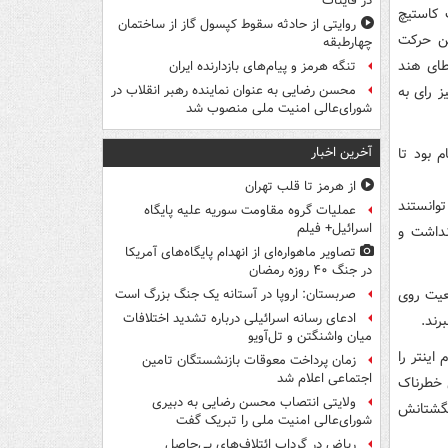
در قاینات
 کاستیچ
روایتی از حادثه سقوط کپسول گاز از ساختمان
ین حرکت
چهارطبقه
طای هند
تنگه هرمز و پیام‌های بازدارنده ایران
VA شد و در نهایت نیز رای به
محسن رضایی به عنوان نماینده رهبر انقلاب در
شورای‌عالی امنیت ملی منصوب شد
آخرین اخبار
 بود تا
از هرمز تا قلب تهران
وانستند
عملیات گروه مقاومت سوریه علیه پایگاه
اسرائیل+ فیلم
نداشت و
تصاویر ماهواره‌ای از انهدام پایگاه‌های آمریکا
در جنگ ۴۰ روزه رمضان
قعیت روی
صربستان: اروپا در آستانه یک جنگ بزرگ است
ادعای رسانه اسرائیلی درباره تشدید اختلافات
رند.
میان واشنگتن و تل‌آویو
کام اینتر را
زمان پرداخت معوقات بازنشستگان تامین
اجتماعی اعلام شد
ی خطرناک
ولایتی انتصاب محسن رضایی به دبیری
نگشتانش
شورای‌عالی امنیت ملی را تبریک گفت
ریاض در گرداب ائتلاف‌های بی‌حاصل