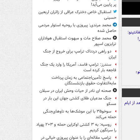
پر پایین می‌آید!
استقبال خاص دخترک عراقی از زائران اربعین
حسینی
محمد مرندی: پیروزی با روحیه استوار مردمی
حاصل شده
محمد صلاح مات و مبهوت استقبال هواداران
ترابزون اسپور
دو راهی دردناک ترامپ برای خروج از جنگ
ایران
سندرز: ترامپ فاسد، آمریکا را وارد یک جنگ
فاجعه بار کرده است
و:
پاسخ تأمین‌اجتماعی به زمان پرداخت
مابه‌التفاوت حقوق بازنشستگان
صحنه ای نادر از حیات وحش ایران در سبلان
جنگ مدعیان طلای کشتی جهان این بار در
مسکو
سوخو۳۵ با این موشک‌ها به ناوهای‌جنگی
حمله می‌کند
روسیه: به ۳ کشتی اوکراین حمله و ۲۰۳ پهپاد
را سرنگون کردیم
ترامپ مقاله‌ای را با عنوان پیروزی خیالی در