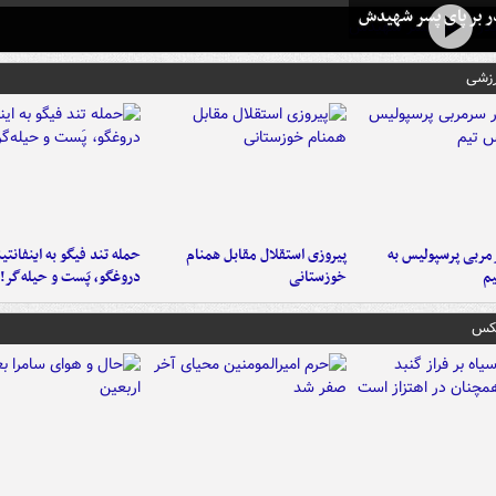
در بر پای پسر شهیدش
رزشی
ربی پرسپولیس به
پیروزی استقلال مقابل همنام
حمله تند فیگو به اینفانتین
م
خوزستانی
دروغگو، پَست‌ و حیله‌گر!
عکس