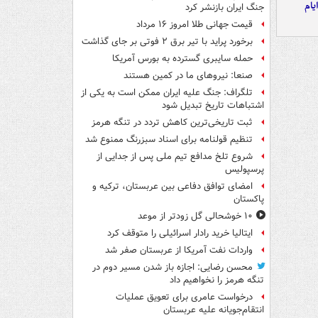
یام
جنگ ایران بازنشر کرد
قیمت جهانی طلا امروز ۱۶ مرداد
برخورد پراید با تیر برق ۲ فوتی بر جای گذاشت
حمله سایبری گسترده به بورس آمریکا
صنعا: نیروهای ما در کمین‌ هستند
تلگراف: جنگ علیه ایران ممکن است به یکی از
اشتباهات تاریخ تبدیل شود
ثبت تاریخی‌ترین کاهش تردد در تنگه هرمز
تنظیم قولنامه برای اسناد سبزرنگ ممنوع شد
شروع تلخ مدافع تیم ملی پس از جدایی از
پرسپولیس
امضای توافق دفاعی بین عربستان، ترکیه و
پاکستان
۱۰ خوشحالی گل زودتر از موعد
ایتالیا خرید رادار اسرائیلی را متوقف کرد
واردات نفت آمریکا از عربستان صفر شد
محسن رضایی: اجازه باز شدن مسیر دوم در
تنگه هرمز را نخواهیم داد
درخواست عامری برای تعویق عملیات
انتقام‌جویانه علیه عربستان