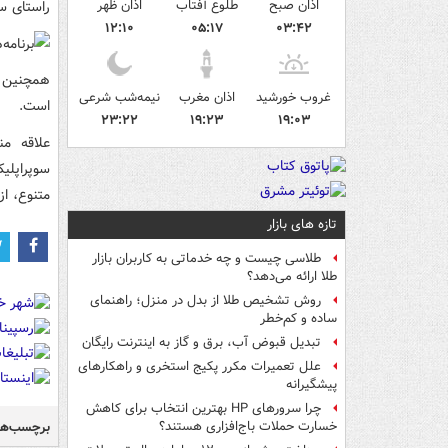
اذان صبح
طلوع آفتاب
اذان ظهر
راستای سر
۱۲:۱۰
۰۵:۱۷
۰۳:۴۲
همچنین ر
غروب خورشید
اذان مغرب
نیمه‌شب شرعی
است.
۲۳:۲۲
۱۹:۲۳
۱۹:۰۳
علاقه من
سوپراپلی
متنوع، از
تازه های بازار
طلاسی چیست و چه خدماتی به کاربران بازار
طلا ارائه می‌دهد؟
روش تشخیص طلا از بدل در منزل؛ راهنمای
ساده و کم‌خطر
تبدیل قبوض آب، برق و گاز به اینترنت رایگان
علل تعمیرات مکرر پکیج استخری و راهکارهای
پیشگیرانه
چرا سرورهای HP بهترین انتخاب برای کاهش
برچسب‌ها
خسارت حملات باج‌افزاری هستند؟