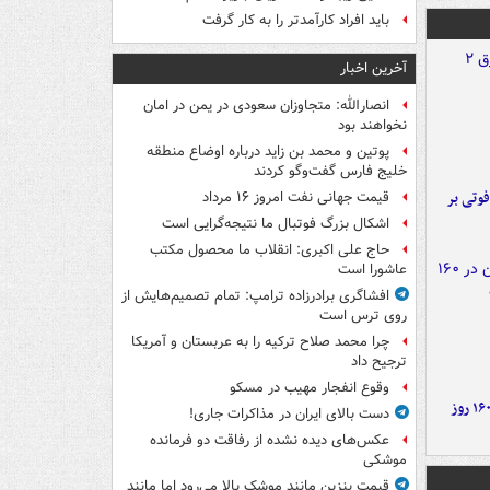
باید افراد کارآمدتر را به کار گرفت
آخرین اخبار
انصارالله: متجاوزان سعودی در یمن در امان
نخواهند بود
پوتین و محمد بن زاید درباره اوضاع منطقه
خلیج فارس گفت‌وگو کردند
ورد پراید با تیر برق ۲ فوتی بر
قیمت جهانی نفت امروز ۱۶ مرداد
اشکال بزرگ فوتبال ما نتیجه‌گرایی است
حاج علی اکبری: انقلاب ما محصول مکتب
عاشورا است
افشاگری برادرزاده ترامپ: تمام تصمیم‌هایش از
روی ترس است
چرا محمد صلاح ترکیه را به عربستان و آمریکا
ترجیح داد
وقوع انفجار مهیب در مسکو
۶ دستاورد بزرگ ایران در ۱۶۰ روز
دست بالای ایران در مذاکرات جاری!
عکس‌های دیده نشده از رفاقت دو فرمانده‌
موشکی
قیمت بنزین مانند موشک بالا می‌رود اما مانند