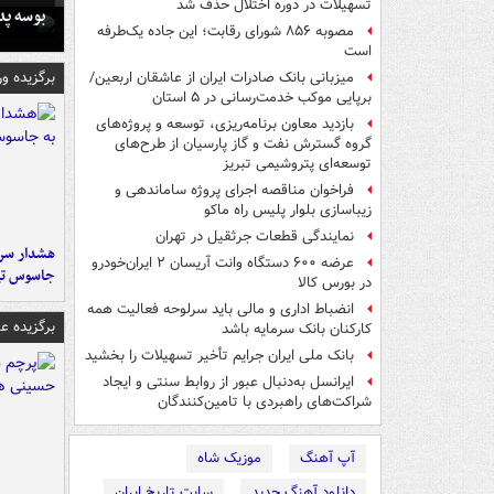
تسهیلات در دوره اختلال حذف شد
بوسه‌ پ
مصوبه ۸۵۶ شورای رقابت؛ این جاده یک‌طرفه
است
برگزیده و
میزبانی بانک صادرات ایران از عاشقان اربعین/
برپایی موکب خدمت‌رسانی در ۵ استان
بازدید معاون برنامه‌ریزی، توسعه و پروژه‌های
گروه گسترش نفت و گاز پارسیان از طرح‌های
توسعه‌ای پتروشیمی تبریز
فراخوان مناقصه اجرای پروژه ساماندهی و
زیباسازی بلوار پلیس راه ماکو
نمایندگی قطعات جرثقیل در تهران
هشدار سرم
عرضه ۶۰۰ دستگاه وانت آریسان ۲ ایران‌خودرو
جاسوس تی
در بورس کالا
انضباط اداری و مالی باید سرلوحه فعالیت همه
برگزیده 
کارکنان بانک سرمایه باشد
بانک ملی ایران جرایم تأخیر تسهیلات را بخشید
ایرانسل به‌دنبال عبور از روابط سنتی و ایجاد
شراکت‌های راهبردی با تامین‌کنندگان
آپ آهنگ
موزیک شاه
دانلود آهنگ جدید
سایت تاریخ ایران