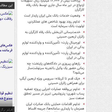
پرداخت بیش از ۱۲,۰۰۰ میلیارد ریال تسهیلات
این مطالب
ازدواج در تیر ماه سال جاری توسط بانک رفاه
کارگران
وضعیت خدمات بانک ملی ایران پایدار است
تداوم روند بهبود شاخص های عملکردی،
اولویت بانک سرمایه است
خدمت‌رسانی اثربخش بانک رفاه کارگران به
زائران اربعین حسینی
اورجینال پارت؛ تأمین‌کننده و واردکننده لوازم
عکس‌های د
یدکی در ایران
فرمانده‌ 
اورجینال پارت؛ تأمین‌کننده و واردکننده لوازم
یدکی در ایران
رازهای پیروزی در دادگاه‌های پایتخت؛ چه
زمانی حضور یک وکیل باتجربه سرنوشت‌ساز
می‌شود؟
«یک قدم تا کربلا»؛ سرویس ویژه اربعین آیگپ
برای همراهی زائران حسینی
تداوم بی‌وقفه عملیات اجرایی پروژه تصفیه
تنظیم قولن
پساب شهری؛ پتروشیمی تبریز در مسیر تحقق
ممنوع شد
صنعت سبز
تداوم اقدامات حمایتی بانک صادرات ایران
همزمان با پایداری سامانه‌ها/ جریمه اقساط
فیلم برگزی