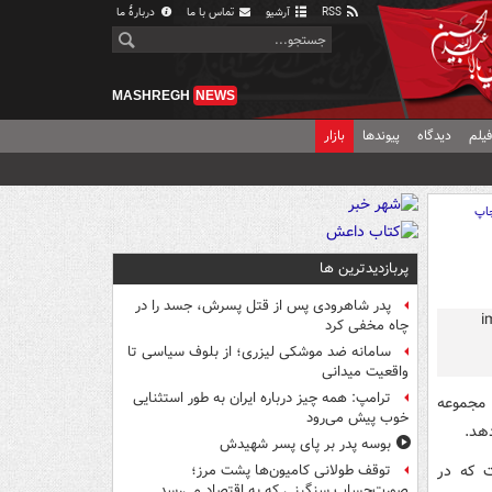
RSS
آرشیو
تماس با ما
دربارهٔ ما
MASHREGH
NEWS
یلم
دیدگاه
پیوندها
بازار
اپ
پربازدیدترین ها
پدر شاهرودی پس از قتل پسرش، جسد را در
چاه مخفی کرد
سامانه ضد موشکی لیزری؛ از بلوف سیاسی تا
واقعیت میدانی
ترامپ: همه چیز درباره ایران به طور استثنایی
و طی آن مجموعه
خوب پیش می‌رود
دهد.
بوسه‌ پدر بر پای پسر شهیدش
ت که در
توقف طولانی کامیون‌ها پشت مرز؛
صورت‌حساب سنگینی که به اقتصاد می‌رسد