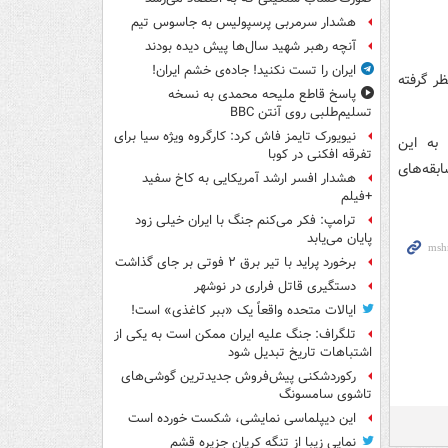
هشدار سرمربی پرسپولیس به جاسوس تیم
آنچه رهبر شهید سال‌ها پیش دیده بودند
ایران را تست نکنید! جاده‌ی خشم ایران!
ر گرفته
پاسخ قاطع ملیحه محمدی به نسخه
تسلیم‌طلبی روی آنتن BBC
نیویورک تایمز فاش کرد: کارگروه ویژه سیا برای
 به این
تفرقه افکنی در کوبا
بقه‌های
هشدار افسر ارشد آمریکایی به کاخ سفید
+فیلم
ترامپ: فکر می‌کنم جنگ با ایران خیلی زود
پایان می‌یابد
برخورد پراید با تیر برق ۲ فوتی بر جای گذاشت
دستگیری قاتل فراری در نوشهر
ایالات متحده واقعاً یک «ببر کاغذی» است!
تلگراف: جنگ علیه ایران ممکن است به یکی از
اشتباهات تاریخ تبدیل شود
رکوردشکنی پیش‌فروش جدیدترین گوشی‌های
تاشوی سامسونگ
این دیپلماسی نمایشی، شکست خورده است
نمایی زیبا از تنگه کریان جزیره قشم