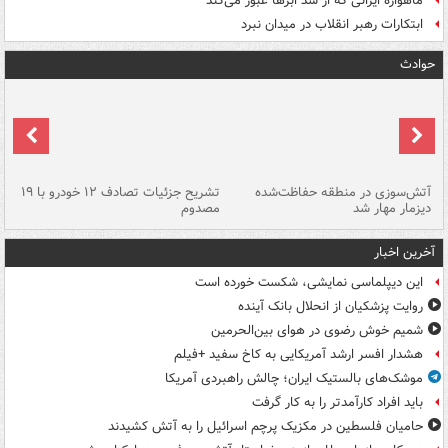
ماهواره ایرانی که از سد ابرها عبور می‌کند
ابتکارات رهبر انقلاب در میدان نبرد
حوادث
تصادف مرگبار در محور اهواز–شوش ۲
آتش‌سوزی در منطقه حفاظت‌شده
تشریح جزئیات تصادف ۱۲ خودرو با ۱۹
پا
دیزمار مهار شد
مصدوم
آخرین اخبار
این دیپلماسی نمایشی، شکست خورده است
روایت پزشکیان از انحلال بانک آینده
شمیم خوش رضوی در هوای بین‌الحرمین
هشدار افسر ارشد آمریکایی به کاخ سفید +فیلم
موشک‌های بالستیک ایران؛ چالش راهبردی آمریکا
باید افراد کارآمدتر را به کار گرفت
حامیان فلسطین در مکزیک پرچم اسرائیل را به آتش کشیدند