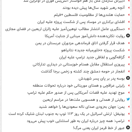
دبیرکل سازمان ملل باز هم خواستار آتش‌بس فوری در اوکراین شد
آنچه رهبر شهید سال‌ها پیش دیده بودند
حمایت هلندی‌ها از مظلومیت فلسطین +فیلم
افشای برکناری در موساد پس از شکست پروژه علیه ایران
دستگیری عامل انتشار مطالب توهین‌آمیز علیه زائران اربعین در فضای مجازی
روایت تکان‌دهنده دانش‌آموز مینابی از جنایت آمریکا
هدف قرار گرفتن اتاق‌ فرماندهی مزدوران عربستان در یمن
شکست پروژه «خاورمیانه جدید» نتانیاهو
گزافه‌گویی و لفاظی جدید ترامپ علیه ایران
پیروزی استقلال مقابل همنام خوزستانی در دیداری تدارکاتی
انفجار در حومه دمشق چند کشته و زخمی برجا گذاشت
بوسه‌ پدر بر پای پسر شهیدش
رایزنی عراقچی و همتای موریتانی خود درباره تحولات منطقه
موج تهدید علیه قضات آمریکایی پس از صدور حکم علیه ترامپ
روایتی از همدلی و همسویی ملت‌ها در مراسم اربعین
یمن: جهان به‌زودی صدای ناله سعودی‌ها را خواهد شنید
یونیفل: ارتش اسرائیل در یک روز ۱۱۳ توپ به جنوب لبنان شلیک کرده است
ترامپ: همه چیز درباره ایران به طور استثنایی خوب پیش می‌رود
عبور از خط قرمز ایران یعنی مرگ!