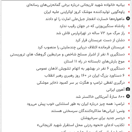
بیانیه خانواده شهید لاریجانی درباره برخی گمانه‌زنی‌های رسانه‌ای
یاوه‌گویی تولیدکننده موشک کروز اوکراینی علیه ایران
ماهواره‌ها خسارت انفجار جبل‌علی امارت را لو دادند
پادشاه سنگین‌وزنی که در جهان رقیب ندارد
راز مرگ مرد ۷۲ ساله در تهرانپارس فاش شد
دشان از دست عربستان فرار کرد
عربستان فرمانده ائتلاف دریایی چندملیتی را منصوب کرد
دستگیری ۸ نفر از اشرار مسلح شاخص و مرتبطین گروهک های تروریستی
موج بارش‌های تابستانه در راه ۱۱ استان
دستگیری ۶ نفر در بهشهر به اتهام تشویش اذهان عمومی
۶ دستاورد بزرگ ایران در ۱۶۰ روز رهبری رهبر انقلاب
درگیری لفظی ترامپ و هگزث بر سر کمبود ذخایر موشکی
آهوی ایرانی
۸۰۰ سازۀ آمریکایی خاکستر شد
ترامپ: همه چیز درباره ایران به طور استثنایی خوب پیش می‌رود
ونس: ایرانی‌ها مذاکره‌کنندگان سرسختی هستند
دردسر جدید برای سرخپوشان
تکذیب ادعای «نحوه ردزنی محل استقرار شهید لاریجانی»