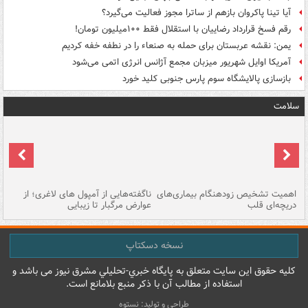
آیا تینا پاکروان بازهم از ساترا مجوز فعالیت می‌گیرد؟
رقم فسخ قرارداد رضاییان با استقلال فقط ۱۰۰میلیون تومان!
یمن: نقشه عربستان برای حمله به صنعاء را در نطفه خفه کردیم
آمریکا اوایل شهریور میزبان مجمع آژانس انرژی اتمی می‌شود
بازسازی پالایشگاه سوم پارس جنوبی کلید خورد
سلامت
اهمیت تشخیص زودهنگام بیماری‌های
ناگفته‌هایی از آمپول های لاغری؛ از
دریچه‌ای قلب
عوارض مرگبار تا زیبایی
تا
نسخه دسکتاپ
کليه حقوق اين سايت متعلق به پایگاه خبري-تحليلي مشرق نيوز می باشد و
استفاده از مطالب آن با ذکر منبع بلامانع است.
طراحی و تولید: نستوه