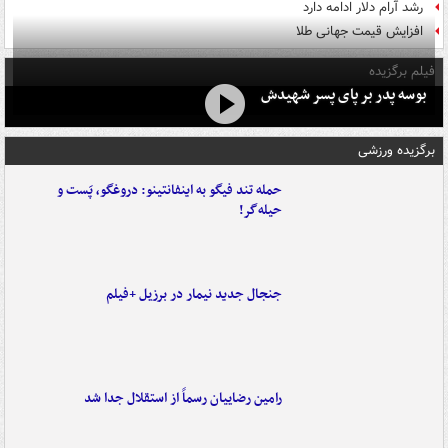
رشد آرام دلار ادامه دارد
افزایش قیمت جهانی طلا
فیلم برگزیده
بوسه‌ پدر بر پای پسر شهیدش
برگزیده ورزشی
حمله تند فیگو به اینفانتینو: دروغگو، پَست‌ و
حیله‌گر!
جنجال جدید نیمار در برزیل +فیلم
رامین رضاییان رسماً از استقلال جدا شد