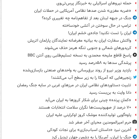
حمله نیروهای اسرائیلی به خبرنگار پرس‌تی‌وی
«ضربه مغزی» شدن صدها نظامی آمریکایی در حملات ایران
جنگ در جبهه لبنان بعد از تفاهم‌نامه چه تغییری کرده؟
ترامپ در حال سوختن در آتشی خودساخته
ایران را تست نکنید! جاده‌ی خشم ایران!
واکنش سفارت ایران به بیانیه مغرضانه نمایندگان پارلمان اتریش
کریدورهای شمالی و جنوبی تنگه هرمز حذف می‌شوند
پاسخ قاطع ملیحه محمدی به نسخه تسلیم‌طلبی روی آنتن BBC
پرشدگی سدها به ۵۸درصد رسید
بازدید وزیر نیرو از روند برق‌رسانی به واحدهای صنعتی بازسازی‌شده
زنجیرهایی که آمریکا را به زیر سطح آب می‌کشند!
تثبیت دستاوردهای نظامی ایران در مرزهای غربی در سایه جنگ رمضان
دانا وایت به بن‌بست رسید
«کمانِ پرنده» چینی برای شکار کروزها به ایران می‌آید
۷۰ درصد از صهیونیست‌ها نگران سلامت انتخابات هستند
یاوه‌گویی تولیدکننده موشک کروز اوکراینی علیه ایران
حرم امیرالمومنین محیای آخر صفر شد
آخرین نبرد «داستان اسباب‌بازی» برای نجات کودکی
جنگ با ایران، آمریکا را به دشمن جهان تبدیل کرد