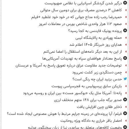
درگیر شدن گردشگر اسپانیایی با نظامی صهیونیست
کاهش ۳ درصدی مصرف برق برای دومین سال متوالی
حمیدرضا رجب زاده مداح جوانی که در خود خود غلطید +فیلم
صعود ۱۱۲ هزار واحدی شاخص بورس در معاملات امروز
پرونده یونیک فایننس به کجا رسید؟
حمله پهپادی به پالایشگاه لیبی
هدایای روز خبرنگار ۱۴۰۵ اعلام شد
از این به بعد دیگر نامه‌های استقلال را امضا نمی‌کنم
پاسخ معنادار هوافضای سپاه به تهدیدات آمریکایی‌ها
توضیحات جدید مقاومت عراق درباره تعویق پاسخ به آمریکا و عربستان
چمن دستگردی زیر کشت نمی‌رود
حدس بزنید ایران چه رنگی است؟
بازیکن سابق پرسپولیس به فجرسپاسی پیوست
پانه‌تا: آمریکا مثل یک «بوکسور مست» بین ایران و روسیه می‌دود
صدور برگه جلب برای ۱۴۸ متهم متخلف ارزی
ذخایر طلای چین افزایش یافت
فیلم/ آیا پرونده‌ای در زمینه جرایم مرتبط با هوش مصنوعی ایجاد شده است؟
احضار باقر خرازی به دادگاه ویژه روحانیت
وضعیت کافه‌های متعلق به ساعدی نیا از زبان سخنگوی عدلیه