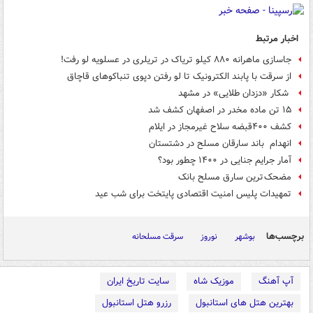
اخبار مرتبط
جاسازی ماهرانه ۸۸۰ کیلو تریاک در تریلری در عسلویه لو رفت!
از سرقت با پابند الکترونیک تا لو رفتن دپوی تنباکوهای قاچاق
شکار «دزدان طلایی» در مشهد
۱۵ تن ماده مخدر در اصفهان کشف شد
کشف ۴۰۰قبضه سلاح غیرمجاز در ایلام
انهدام باند سارقان مسلح در دشتستان
آمار جرایم جنایی در ۱۴۰۰ چطور بود؟
مضحک ترین سارق مسلح بانک
تمهیدات پلیس امنیت اقتصادی پایتخت برای شب عید
برچسب‌ها
بوشهر
نوروز
سرقت مسلحانه
آپ آهنگ
موزیک شاه
سایت تاریخ ایران
بهترین هتل های استانبول
رزرو هتل استانبول