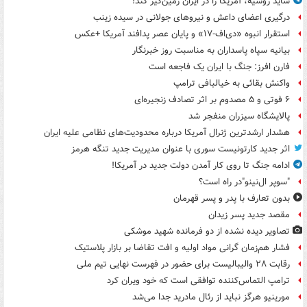
شاید روسیه، آمریکا را در ایران زمین‌گیر کند!
درگیری اعضای داعش و نیروهای جولانی در سیده زینب
استقرار انبوه «دی‌اف‑۱۷» و پایان عصر پدافند آمریکا +عکس
بیانیه سپاه پاسداران به مناسبت روز خبرنگار
فارن افرز: جنگ با ایران یک فاجعه است
واکنش بقائی به خیالبافی ترامپ
۶ فوتی و ۵ مصدوم بر اثر تصادف زنجیره‌ای
پالایشگاه سیزران منفجر شد
هشدار ارشدترین ژنرال آمریکا درباره محدودیت‌های نظامی علیه ایران
اثر جدید کارتونیست سوری با عنوان مدیریت جدید تنگه هرمز
ادامه جنگ تا روی کار آمدن دولت جدید در آمریکا!
"سوپر ال‌نینو"در راه است؟
بدون تعارف با پدر و پسر قهرمان
مقصد جدید پسر زیدان
تصاویر دیده‌ نشده از دو فرمانده شهید موشکی
فشار هم‌زمان گرانی مواد اولیه و افت تقاضا بر بازار پلاستیک
رقابت ۲۸ والیبالیست برای حضور در فهرست نهایی تیم ملی
ترامپ التماس‌کننده توافقی است که خود ویران کرد
مورینیو هرگز نباید از رئال مادرید جدا می‌شد