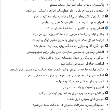
پاکستان: باید در برابر اسرائیل متحد شویم
تئودور روزولت جایگزین ناو هواپیمابر آبراهام لینکلن می‌شود
کاریکاتور/ تلاش‌های بی‌پایان ترامپ برای مذاکره با ایران
اخراج بدون تعارف در انتظار فرد خاطی پرسپولیس
اتمام بودجه پنتاگون در آستانه گسترش جنگ
وقتی ترامپ ریاست‌جمهوری را دستگاه پول‌سازی می‌بیند!
ترکیه: توافق مکه علیه ایران یا هیچ کشور دیگری نیست
جهانگیر: آقای خرازی به دادگاه ویژه روحانیت احضار شد
افشای رسوایی جاسوسی سازمان ملل برای رژیم صهیونیستی
توافق برای برگزاری دیدار دوستانه ایران و آذربایجان
ابراهیم صادقی سرمربی سایپا شد
تاکید وزارت خارجه بر لزوم روشن شدن ابعاد جنایت تروریستی مراز شریف
آماده سازی ضریح نورانی امیرالمومنین برای ایام پایانی صفر
تأیید ربایش و قتل حمیدرضا رجب‌زاده
آخرین وضعیت پرونده ساعدی‌نیا
واکنش مردم جنوب عراق به تصاویر کودکان میناب
خیابان‌های بمبئی غرق شدند
تحلیلگر یمنی: تحرکات سعودی‌ها به دقت رصد می‌شود