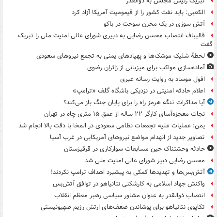
تبریک رئیس مجلس به ذوالقدر
الکعبی: باید نفت کشور را از قیمومیت آمریکا آزاد کرد
آتش سوزی در یک مخزن سوخت در باکو
قالیباف انتصاب محسن رضایی به دبیری شورای عالی امنیت ملی را تبریک
گفت
لحظۀ شلیک موشک‌ها و پهپادهای یمنی به تجمع نیروهای سعودی
آماده‌سازی مواکب برای میزبانی از زائران رضوی
افول موساد به روایت رسانه عبری
اعلام حادثه امنیتی در نزدیکی باشگاه گلف «ترامپ»
آیا مذاکرات تنگه هرمز راه را برای پایان جنگ باز می‌کند؟
نجات معجزه‌آسای کارگر ۲۲ ساله از عمق ۱۵ متری چاه در تهران
یمن: عملیات علیه تجمعات نظامی سعودی در المخا با دقت بالا انجام شد
تصاویر جدید از انهدام مواضع نیروهای آمریکایی در غرب آسیا
حادثه وحشتناک حین مسابقات سوارکاری در قرقیزستان
محسن رضایی دبیر شورای عالی امنیت ملی شد
آتش‌بس‌ها و تهدیدها کمکی به پیشبرد اهداف ترامپ نکردند!
واکنش جهاد اسلامی به کارشکنی نتانیاهو در توافق آتش‌بس
انتصاب ذوالقدر به عنوان مشاور سیاسی رهبر معظم انقلاب
تکاپوی نتانیاهو برای پوشاندن ضعف‌های ارتش رژیم صهیونیستی