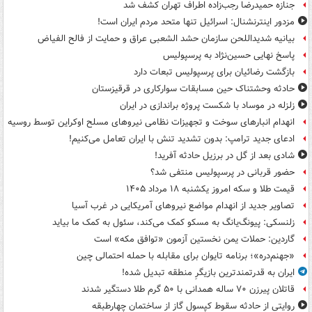
جنازه حمیدرضا رجب‌زاده اطراف تهران کشف شد
مزدور اینترنشنال: اسرائیل تنها متحد مردم ایران است!
بیانیه شدیداللحن سازمان حشد الشعبی عراق و حمایت از فالح الفیاض
پاسخ نهایی حسین‌نژاد به پرسپولیس
بازگشت رضائیان برای پرسپولیس تبعات دارد
حادثه وحشتناک حین مسابقات سوارکاری در قرقیزستان
زلزله در موساد با شکست پروژه براندازی در ایران
انهدام انبارهای سوخت و تجهیزات نظامی نیروهای مسلح اوکراین توسط روسیه
ادعای جدید ترامپ: بدون تشدید تنش با ایران تعامل می‌کنیم!
شادی بعد از گل در برزیل حادثه آفرید!
حضور قربانی در پرسپولیس منتفی شد؟
قیمت طلا و سکه امروز یکشنبه ۱۸ مرداد ۱۴۰۵
تصاویر جدید از انهدام مواضع نیروهای آمریکایی در غرب آسیا
زلنسکی: پیونگ‌یانگ به مسکو کمک می‌کند، سئول به کمک ما بیاید
گاردین: حملات یمن نخستین آزمون «توافق مکه» است
«جهنم‌دره»؛ برنامه تایوان برای مقابله با حمله احتمالی چین
ایران به قدرتمندترین بازیگرِ منطقه تبدیل شده!
قاتلان پیرزن ۷۰ ساله همدانی با ۵۰ گرم طلا دستگیر شدند
روایتی از حادثه سقوط کپسول گاز از ساختمان چهارطبقه