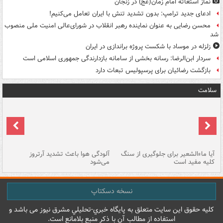
نماز استغاثه امام زمان(عج) در زنجان
ادعای جدید ترامپ: بدون تشدید تنش با ایران تعامل می‌کنیم!
محسن رضایی به عنوان نماینده رهبر انقلاب در شورای‌عالی امنیت ملی منصوب
شد
زلزله در موساد با شکست پروژه براندازی در ایران
سردار ابن‌الرضا: رسانه بخشی از سامانه بازدارندگی جمهوری اسلامی است
بازگشت رضائیان برای پرسپولیس تبعات دارد
سلامت
آیا ماءالشعیر برای جلوگیری از سنگ
آلودگی هوا باعث تشدید آرتروز
حذ
کلیه مفید است
می‌شود
کل
نسخه دسکتاپ
کليه حقوق اين سايت متعلق به پایگاه خبري-تحليلي مشرق نيوز می باشد و
استفاده از مطالب آن با ذکر منبع بلامانع است.