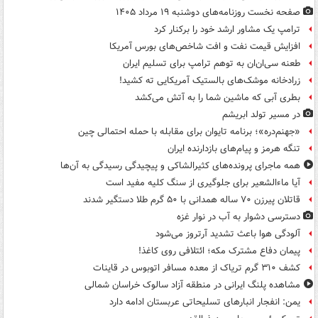
صفحه نخست روزنامه‌های دوشنبه ۱۹ مرداد ۱۴۰۵
ترامپ یک مشاور ارشد خود را برکنار کرد
افزایش قیمت نفت و افت شاخص‌های بورس آمریکا
طعنه سی‌ان‌ان به توهم ترامپ برای تسلیم ایران
زرادخانه موشک‌های بالستیک آمریکایی ته کشید!
بطری آبی که ماشین شما را به آتش می‌کشد
در مسیر تولد ابریشم
«جهنم‌دره»؛ برنامه تایوان برای مقابله با حمله احتمالی چین
تنگه هرمز و پیام‌های بازدارنده ایران
همه ماجرای پرونده‌های کثیرالشاکی و پیچیدگی رسیدگی به آن‌ها
آیا ماءالشعیر برای جلوگیری از سنگ کلیه مفید است
قاتلان پیرزن ۷۰ ساله همدانی با ۵۰ گرم طلا دستگیر شدند
دسترسی دشوار به آب در نوار غزه
آلودگی هوا باعث تشدید آرتروز می‌شود
پیمان دفاع مشترک مکه؛ ائتلافی روی کاغذ!
کشف ۳۱۰ گرم تریاک از معده مسافر اتوبوس در قاینات
مشاهده پلنگ ایرانی در منطقه آزاد سالوک خراسان شمالی
یمن: انفجار انبارهای تسلیحاتی عربستان ادامه دارد