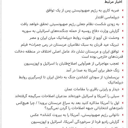
اخبار مرتبط
ضربه کاری به رژیم صهیونیستی پس از یک توافق
دیپلماسی اقتدار
به زودی شکست نظام جعلی رژیم صهیونسیتی تحقق خواهد یافت
گزارش وزارت دفاع روسیه از حمله جنگنده‌های اسرائیلی به سوریه
وحشت تل آویو از تقویت روابط دیپلماتیک میان ایران و مصر
تبریک عید قربان به سبک نظامیان عربستان در رمی جمرات+ فیلم
توافق ایران و عربستان نشان داد عامل اصلی اختلاف در منطقه دخالت
قدرت‌های خارجی بوده است
تعجب مهاجرانی از هم‌آوایی اصلاح‌طلبان با اسرائیل و اپوزیسیون
زنگ خطر برای آمریکا به صدا در آمد
بن‌سلمان؛ از سودای کشاندن جنگ به داخل ایران تا ازسرگیری روابط
دیپلماتیک
دیدار و رایزنی باقری با مقامات عمان
سیلی را آمریکا و اسرائیل خورده‌اند مدعیان اصلاحات سرگیجه گرفته‌اند
اول با آمریکا مذاکره کنید بعد به سراغ عربستان بروید! / چرا هیچ‌کس
نامزدهای انتخاباتی جبهه اصلاحات را گردن نمی‌گیرد؟
ناتوانی رژیم صهیونیستی، آمریکا را به بیروت کشاند+ عکس
گزارش رادیو فردا از سرخوردگی آمریکا، اسرائیل و اپوزیسیون