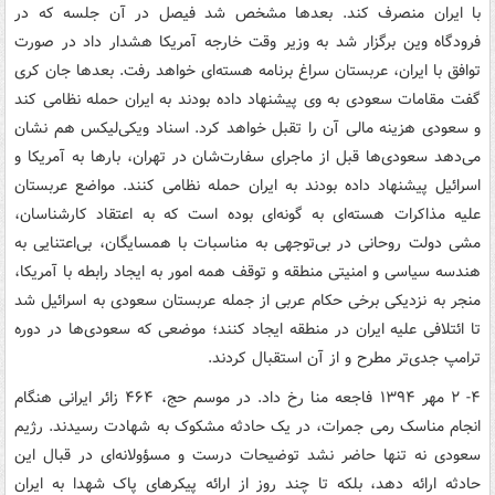
با ایران منصرف کند. بعدها مشخص شد فیصل در آن جلسه که در
فرودگاه وین برگزار شد به وزیر وقت خارجه آمریکا هشدار داد در صورت
توافق با ایران، عربستان سراغ برنامه هسته‌ای خواهد رفت. بعدها جان کری
گفت مقامات سعودی به وی پیشنهاد داده بودند به ایران حمله نظامی کند
و سعودی هزینه مالی آن را تقبل خواهد کرد. اسناد ویکی‌لیکس هم نشان
می‌دهد سعودی‌ها قبل از ماجرای سفارت‌شان در تهران، بارها به آمریکا و
اسرائیل پیشنهاد داده بودند به ایران حمله نظامی کنند. مواضع عربستان
علیه مذاکرات هسته‌ای به گونه‌ای بوده است که به اعتقاد کارشناسان،
مشی دولت روحانی در بی‌توجهی به مناسبات با همسایگان، بی‌اعتنایی به
هندسه سیاسی و امنیتی منطقه و توقف همه امور به ایجاد رابطه با آمریکا،
منجر به نزدیکی برخی حکام عربی از جمله عربستان سعودی به اسرائیل شد
تا ائتلافی علیه ایران در منطقه ایجاد کنند؛ موضعی که سعودی‌ها در دوره
ترامپ جدی‌تر مطرح و از آن استقبال کردند.
۴- ۲ مهر ۱۳۹۴ فاجعه منا رخ داد. در موسم حج، ۴۶۴ زائر ایرانی هنگام
انجام مناسک رمی جمرات، در یک حادثه مشکوک به شهادت رسیدند. رژیم
سعودی نه تنها حاضر نشد توضیحات درست و مسؤولانه‌ای در قبال این
حادثه ارائه دهد، بلکه تا چند روز از ارائه پیکرهای پاک شهدا به ایران