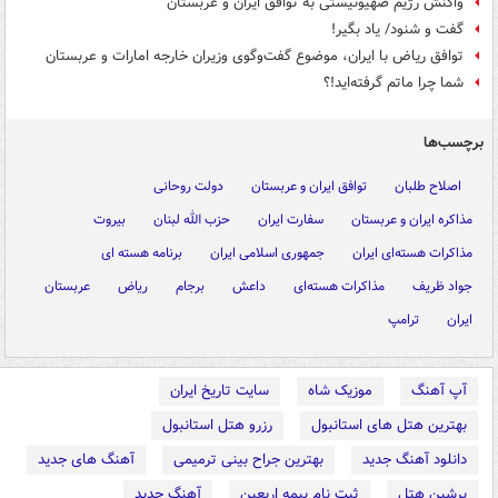
واکنش رژیم صهیونیستی به توافق ایران و عربستان
گفت و شنود/ یاد بگیر!
توافق ریاض با ایران، موضوع گفت‌وگوی وزیران خارجه امارات و عربستان
شما چرا ماتم‌ گرفته‌اید!؟
برچسب‌ها
اصلاح طلبان
توافق ایران و عربستان
دولت روحانی
مذاکره ایران و عربستان
سفارت ایران
حزب الله لبنان
بیروت
مذاکرات هسته‌ای ایران
جمهوری اسلامی ایران
برنامه هسته ای
جواد ظریف
مذاکرات هسته‌ای
داعش
برجام
ریاض
عربستان
ایران
ترامپ
آپ آهنگ
موزیک شاه
سایت تاریخ ایران
بهترین هتل های استانبول
رزرو هتل استانبول
دانلود آهنگ جدید
بهترین جراح بینی ترمیمی
آهنگ های جدید
پرشین هتل
ثبت نام بیمه اربعین
آهنگ جدید