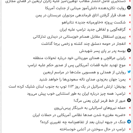
دستگیری عامل انتشار مطالب توهین‌آمیز علیه زائران اربعین در فضای مجازی
روایت تکان‌دهنده دانش‌آموز مینابی از جنایت آمریکا
هدف قرار گرفتن اتاق‌ فرماندهی مزدوران عربستان در یمن
شکست پروژه «خاورمیانه جدید» نتانیاهو
گزافه‌گویی و لفاظی جدید ترامپ علیه ایران
پیروزی استقلال مقابل همنام خوزستانی در دیداری تدارکاتی
انفجار در حومه دمشق چند کشته و زخمی برجا گذاشت
بوسه‌ پدر بر پای پسر شهیدش
رایزنی عراقچی و همتای موریتانی خود درباره تحولات منطقه
موج تهدید علیه قضات آمریکایی پس از صدور حکم علیه ترامپ
روایتی از همدلی و همسویی ملت‌ها در مراسم اربعین
یمن: جهان به‌زودی صدای ناله سعودی‌ها را خواهد شنید
یونیفل: ارتش اسرائیل در یک روز ۱۱۳ توپ به جنوب لبنان شلیک کرده است
ترامپ: همه چیز درباره ایران به طور استثنایی خوب پیش می‌رود
عبور از خط قرمز ایران یعنی مرگ!
حمله نیروهای اسرائیلی به خبرنگار پرس‌تی‌وی
«ضربه مغزی» شدن صدها نظامی آمریکایی در حملات ایران
جنگ در جبهه لبنان بعد از تفاهم‌نامه چه تغییری کرده؟
ترامپ در حال سوختن در آتشی خودساخته