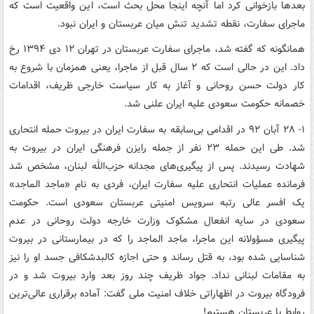
بعدها بازخوانی کرد اما آنچه اینجا محل بحث است، این واقعیت است که
ماجرای سفارت، نقطه تشدید تنش میان عربستان و ایران نبود.
همانگونه که گفته شد، ماجرای سفارت عربستان در تهران ۱۲ دی ۱۳۹۴ رخ
داد. این در حالی است که ۲ سال قبل از ماجرا، یعنی همزمان با شروع به
کار دولت حسن روحانی و آغاز به کار سیاست خارجی ظریف، اقدامات
خصمانه حکومت سعودی علیه ایران علنی شد.
۱- ۲۸ آبان ۹۲ در اقدامی بی‌سابقه به سفارت ایران در بیروت حمله انتحاری
شد. طی این حمله ۲۳ نفر از جمله رایزن فرهنگی ایران در بیروت به
شهادت رسیدند. پس از پیگیری‌های مجدانه حزب‌الله لبنان، مشخص شد
فرمانده عملیات انتحاری علیه سفارت ایران، فردی به نام «ماجد الماجد»
یک افسر عالی رتبه سرویس امنیتی عربستان سعودی است. حکومت
سعودی در سایه انفعال مشکوک وزارت خارجه دولت روحانی در عدم
پیگیری مسؤولانه این ماجرا، ماجد الماجد را که در بیمارستانی در بیروت
شناسایی شده بود، به قتل رساند و حتی اجازه کالبدشکافی جسد او را نیز
به مقامات لبنانی نداد. جواد ظریف چند روز بعد وارد بیروت شد و در
فرودگاه بیروت در اظهاراتی خلاف امنیت ملی گفت: آماده برقراری عالی‌ترین
روابط با عربستان هستیم!