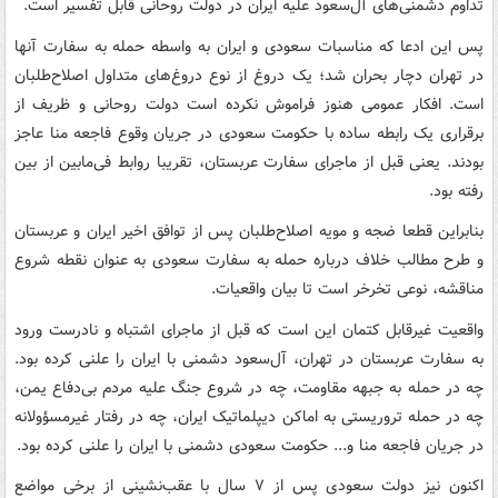
تداوم دشمنی‌های آل‌سعود علیه ایران در دولت روحانی قابل تفسیر است.
پس این ادعا که مناسبات سعودی و ایران به واسطه حمله به سفارت آنها
در تهران دچار بحران شد؛ یک دروغ از نوع دروغ‌های متداول اصلاح‌طلبان
است. افکار عمومی هنوز فراموش نکرده است دولت روحانی و ظریف از
برقراری یک رابطه ساده با حکومت سعودی در جریان وقوع فاجعه منا عاجز
بودند. یعنی قبل از ماجرای سفارت عربستان، تقریبا روابط فی‌مابین از بین
رفته بود.
بنابراین قطعا ضجه و مویه اصلاح‌طلبان پس از توافق اخیر ایران و عربستان
و طرح مطالب خلاف درباره حمله به سفارت سعودی به عنوان نقطه شروع
مناقشه، نوعی تخرخر است تا بیان واقعیات.
واقعیت غیرقابل کتمان این است که قبل از ماجرای اشتباه و نادرست ورود
به سفارت عربستان در تهران، آل‌سعود دشمنی با ایران را علنی کرده بود.
چه در حمله به جبهه مقاومت، چه در شروع جنگ علیه مردم بی‌دفاع یمن،
چه در حمله تروریستی به اماکن دیپلماتیک ایران، چه در رفتار غیرمسؤولانه
در جریان فاجعه منا و... حکومت سعودی دشمنی با ایران را علنی کرده بود.
اکنون نیز دولت سعودی پس از ۷ سال با عقب‌نشینی از برخی مواضع