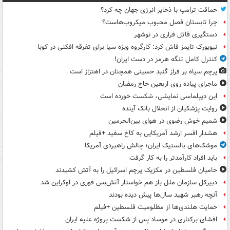
حماقت ترامپ با ذخایر انرژی جهان چه کرد؟
چرا تابستان فصل محبوب میکروب‌هاست؟
دستگیری قاتل فراری در نوشهر
نیویورک تایمز فاش کرد: کارگروه ویژه سیا برای تفرقه افکنی در کوبا
کنترل کامل تنگه هرمز در دست ایران!
پرچم سیاه بر فراز گنبد حسینی همچنان در اهتزاز است
ماجرای پیاده روی اربعین حاج رمضان
این دیپلماسی نمایشی، شکست خورده است
روایت پزشکیان از انحلال بانک آینده
شمیم خوش رضوی در هوای بین‌الحرمین
هشدار افسر ارشد آمریکایی به کاخ سفید +فیلم
موشک‌های بالستیک ایران؛ چالش راهبردی آمریکا
باید افراد کارآمدتر را به کار گرفت
حامیان فلسطین در مکزیک پرچم اسرائیل را به آتش کشیدند
دبیرکل سازمان ملل باز هم خواستار آتش‌بس فوری در اوکراین شد
آنچه رهبر شهید سال‌ها پیش دیده بودند
حمایت هلندی‌ها از مظلومیت فلسطین +فیلم
افشای برکناری در موساد پس از شکست پروژه علیه ایران